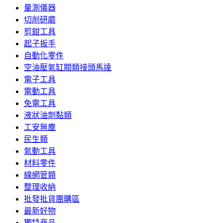
量測儀器
切削研磨
剪鉗工具
起子扳手
自動化零件
空油壓氣缸閥類接頭馬達
電子工具
電動工具
免電工具
液狀油劑黏類
工安無塵
民生類
氣動工具
材料零件
線網管類
整理收納
批發批貨團購區
最新好物
獨特商品