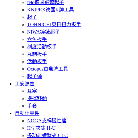
felo德國飛龍起子
KNIPEX德國K牌工具
起子
TOHNICHI東日扭力扳手
NIWA鐘錶起子
六角扳手
刻度活動板手
丸駒板手
活動板手
Octopus章魚牌工具
起子頭
工安無塵
耳塞
搬運移動
手套
自動化零件
NOGA支桿磁性座
H型夾鉗 H-U
多功能螃蟹夾 CTC