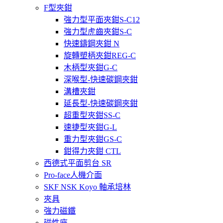
F型夾鉗
強力型平面夾鉗S-C12
強力型虎齒夾鉗S-C
快速鑄鋼夾鉗 N
旋轉塑柄夾鉗REG-C
木柄型夾鉗G-C
深喉型-快速碳鋼夾鉗
溝槽夾鉗
延長型-快速碳鋼夾鉗
超重型夾鉗SS-C
速捷型夾鉗G-L
重力型夾鉗GS-C
鉗得力夾鉗 CTL
西德式平面剪台 SR
Pro-face人機介面
SKF NSK Koyo 軸承培林
夾具
強力磁鐵
磁性座