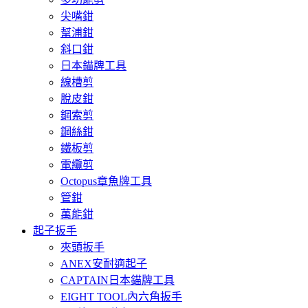
尖嘴鉗
幫浦鉗
斜口鉗
日本錨牌工具
線槽剪
脫皮鉗
鋼索剪
鋼絲鉗
鐵板剪
電纜剪
Octopus章魚牌工具
管鉗
萬能鉗
起子扳手
夾頭扳手
ANEX安耐適起子
CAPTAIN日本錨牌工具
EIGHT TOOL內六角扳手