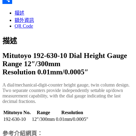
分
描述
享
額外資訊
QR Code
描述
Mitutoyo 192-630-10
Dial Height Gauge
Range 12″/300mm
Resolution 0.01mm/0.0005″
A dial/mechanical-digit-counter height gauge, twin column design.
Two separate counters provide independently settable up/down
measurement capability, with the dial gauge indicating the last
decimal fractions.
Mitutoyo No.
Range
Resolution
192-630-10
12"/300mm
0.01mm/0.0005"
參考介紹網頁：