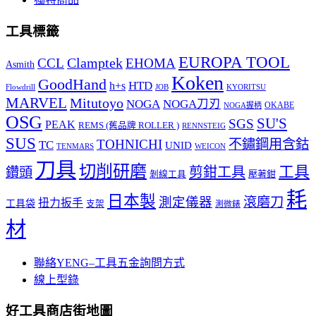
工具標籤
EUROPA TOOL
Clamptek
CCL
EHOMA
Asmith
Koken
GoodHand
HTD
h+s
Flowdrill
KYORITSU
JOB
MARVEL
Mitutoyo
NOGA
NOGA刀刃
OKABE
NOGA握柄
OSG
SU'S
SGS
PEAK
REMS (舊品牌 ROLLER )
RENNSTEIG
SUS
TOHNICHI
不鏽鋼用含鈷
TC
UNID
TENMARS
WEICON
刀具
切削研磨
工具
剪鉗工具
鑽頭
壓著鉗
剝線工具
耗
日本製
測定儀器
滾磨刀
扭力扳手
工具袋
支架
測微錶
材
聯絡YENG–工具五金詢問方式
線上型錄
好工具商店街地圖