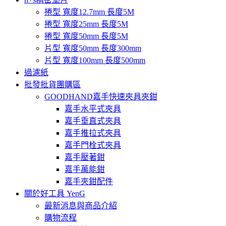
捲型 寬度12.7mm 長度5M
捲型 寬度25mm 長度5M
捲型 寬度50mm 長度5M
片型 寬度50mm 長度300mm
片型 寬度100mm 長度500mm
過濾紙
批發批貨團購區
GOODHAND嘉手快速夾具夾鉗
嘉手水平式夾具
嘉手垂直式夾具
嘉手推拉式夾具
嘉手門栓式夾具
嘉手壓著鉗
嘉手萬能鉗
嘉手夾鉗配件
關於好工具 YenG
最新消息與商品介紹
購物流程