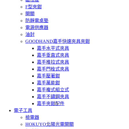
F型夾鉗
開關
防靜電桌墊
電源供應器
油封
GOODHAND嘉手快速夾具夾鉗
嘉手水平式夾具
嘉手垂直式夾具
嘉手推拉式夾具
嘉手門栓式夾具
嘉手壓著鉗
嘉手萬能鉗
嘉手複式組立式
嘉手不鏽鋼夾具
嘉手夾鉗配件
電子工具
檢電器
HOKUYO北陽光電開關