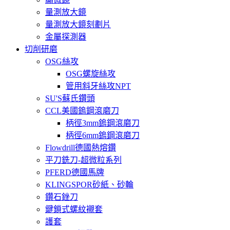
量測放大鏡
量測放大鏡刻劃片
金屬探測器
切削研磨
OSG絲攻
OSG螺旋絲攻
管用斜牙絲攻NPT
SU'S蘇氏鑽頭
CCL美國鎢鋼滾磨刀
柄徑3mm鎢鋼滾磨刀
柄徑6mm鎢鋼滾磨刀
Flowdrill德國熱熔鑽
平刀銑刀-超微粒系列
PFERD德國馬牌
KLINGSPOR砂紙、砂輪
鑽石銼刀
鍵鎖式螺紋襯套
護套