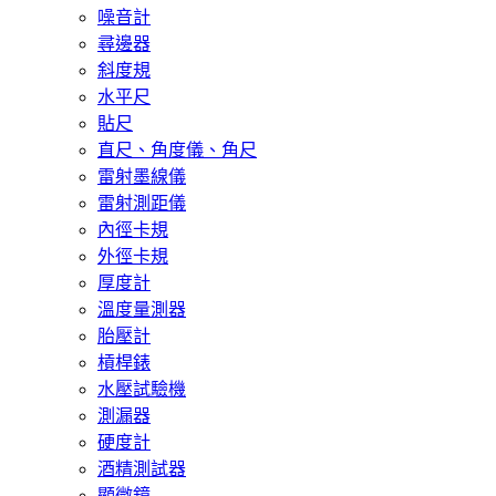
噪音計
尋邊器
斜度規
水平尺
貼尺
直尺、角度儀、角尺
雷射墨線儀
雷射測距儀
內徑卡規
外徑卡規
厚度計
溫度量測器
胎壓計
槓桿錶
水壓試驗機
測漏器
硬度計
酒精測試器
顯微鏡