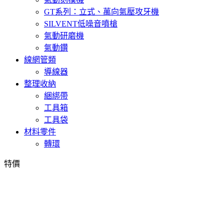
GT系列：立式、萬向氣壓攻牙機
SILVENT低噪音噴槍
氣動研磨機
氣動鑽
線網管類
導線器
整理收納
綑綁帶
工具箱
工具袋
材料零件
轉環
特價