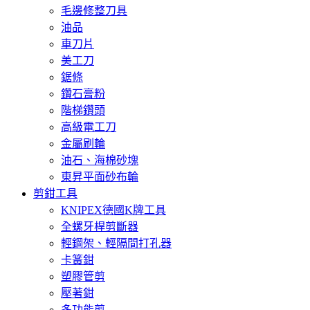
毛邊修整刀具
油品
車刀片
美工刀
鋸條
鑽石膏粉
階梯鑽頭
高級電工刀
金屬刷輪
油石、海棉砂塊
東昇平面砂布輪
剪鉗工具
KNIPEX德國K牌工具
全螺牙桿剪斷器
輕鋼架、輕隔間打孔器
卡簧鉗
塑膠管剪
壓著鉗
多功能剪