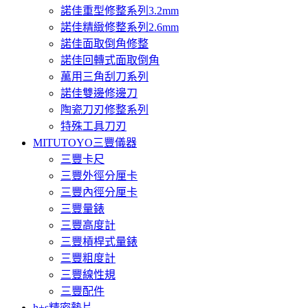
諾佳重型修整系列3.2mm
諾佳精緻修整系列2.6mm
諾佳面取倒角修整
諾佳回轉式面取倒角
萬用三角刮刀系列
諾佳雙邊修邊刀
陶瓷刀刃修整系列
特殊工具刀刃
MITUTOYO三豐儀器
三豐卡尺
三豐外徑分厘卡
三豐內徑分厘卡
三豐量錶
三豐高度計
三豐槓桿式量錶
三豐粗度計
三豐線性規
三豐配件
h+s精密墊片