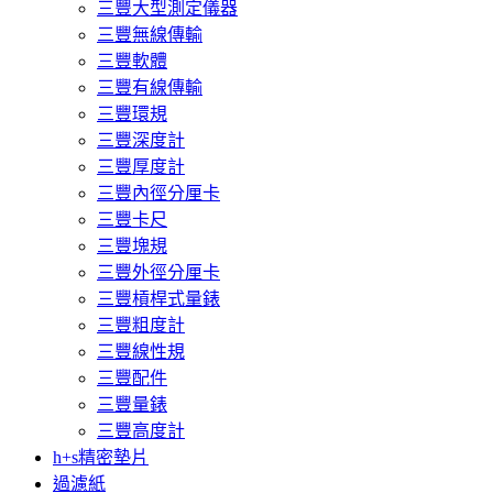
三豐大型測定儀器
三豐無線傳輸
三豐軟體
三豐有線傳輸
三豐環規
三豐深度計
三豐厚度計
三豐內徑分厘卡
三豐卡尺
三豐塊規
三豐外徑分厘卡
三豐槓桿式量錶
三豐粗度計
三豐線性規
三豐配件
三豐量錶
三豐高度計
h+s精密墊片
過濾紙