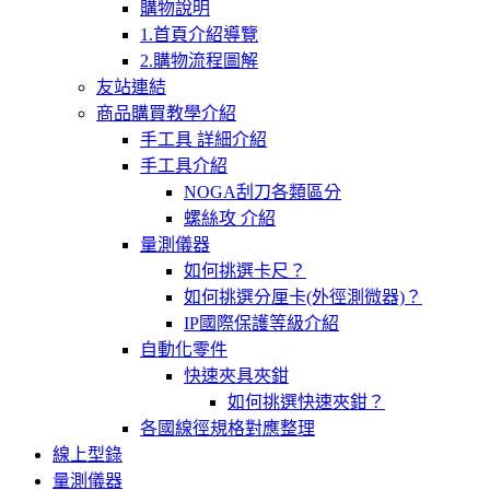
購物說明
1.首頁介紹導覽
2.購物流程圖解
友站連結
商品購買教學介紹
手工具 詳細介紹
手工具介紹
NOGA刮刀各類區分
螺絲攻 介紹
量測儀器
如何挑選卡尺？
如何挑選分厘卡(外徑測微器)？
IP國際保護等級介紹
自動化零件
快速夾具夾鉗
如何挑選快速夾鉗？
各國線徑規格對應整理
線上型錄
量測儀器