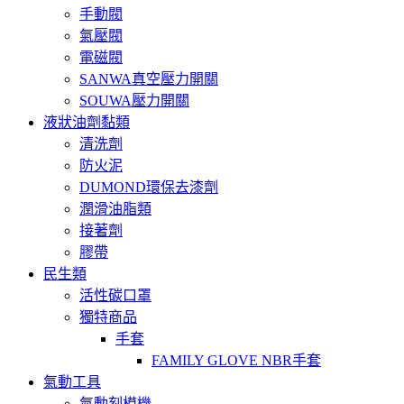
手動閥
氣壓閥
電磁閥
SANWA真空壓力開關
SOUWA壓力開關
液狀油劑黏類
清洗劑
防火泥
DUMOND環保去漆劑
潤滑油脂類
接著劑
膠帶
民生類
活性碳口罩
獨特商品
手套
FAMILY GLOVE NBR手套
氣動工具
氣動刻模機