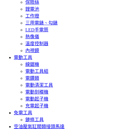
保險絲
鋰電池
工作燈
三用電錶、勾錶
LED手電筒
熱像儀
溫度控制器
內視鏡
電動工具
線鋸機
電動工具組
電鑽類
電動清潔工具
電動刻模機
電動起子機
充電起子機
免電工具
鏈條工具
空油壓氣缸閥類接頭馬達