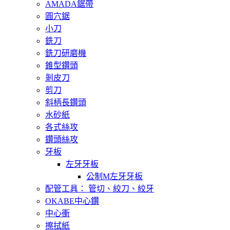
AMADA鋸帶
圓穴鋸
小刀
銑刀
銑刀研磨機
錐型鑽頭
剝皮刀
剪刀
斜柄長鑽頭
水砂紙
各式絲攻
鑽頭絲攻
牙板
左牙牙板
公制M左牙牙板
配管工具： 管切、絞刀、絞牙
OKABE中心鑽
中心衝
擦拭紙