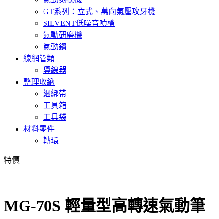
GT系列：立式、萬向氣壓攻牙機
SILVENT低噪音噴槍
氣動研磨機
氣動鑽
線網管類
導線器
整理收納
綑綁帶
工具箱
工具袋
材料零件
轉環
特價
MG-70S 輕量型高轉速氣動筆