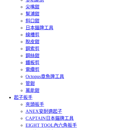
尖嘴鉗
幫浦鉗
斜口鉗
日本錨牌工具
線槽剪
脫皮鉗
鋼索剪
鋼絲鉗
鐵板剪
電纜剪
Octopus章魚牌工具
管鉗
萬能鉗
起子扳手
夾頭扳手
ANEX安耐適起子
CAPTAIN日本錨牌工具
EIGHT TOOL內六角扳手