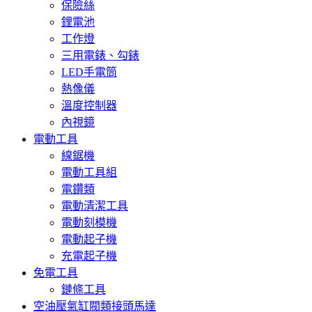
保險絲
鋰電池
工作燈
三用電錶、勾錶
LED手電筒
熱像儀
溫度控制器
內視鏡
電動工具
線鋸機
電動工具組
電鑽類
電動清潔工具
電動刻模機
電動起子機
充電起子機
免電工具
鏈條工具
空油壓氣缸閥類接頭馬達