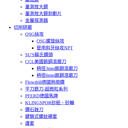
量測放大鏡
量測放大鏡刻劃片
金屬探測器
切削研磨
OSG絲攻
OSG螺旋絲攻
管用斜牙絲攻NPT
SU'S蘇氏鑽頭
CCL美國鎢鋼滾磨刀
柄徑3mm鎢鋼滾磨刀
柄徑6mm鎢鋼滾磨刀
Flowdrill德國熱熔鑽
平刀銑刀-超微粒系列
PFERD德國馬牌
KLINGSPOR砂紙、砂輪
鑽石銼刀
鍵鎖式螺紋襯套
護套