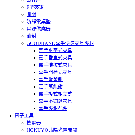
F型夾鉗
開關
防靜電桌墊
電源供應器
油封
GOODHAND嘉手快速夾具夾鉗
嘉手水平式夾具
嘉手垂直式夾具
嘉手推拉式夾具
嘉手門栓式夾具
嘉手壓著鉗
嘉手萬能鉗
嘉手複式組立式
嘉手不鏽鋼夾具
嘉手夾鉗配件
電子工具
檢電器
HOKUYO北陽光電開關