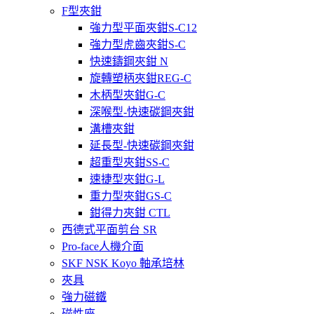
F型夾鉗
強力型平面夾鉗S-C12
強力型虎齒夾鉗S-C
快速鑄鋼夾鉗 N
旋轉塑柄夾鉗REG-C
木柄型夾鉗G-C
深喉型-快速碳鋼夾鉗
溝槽夾鉗
延長型-快速碳鋼夾鉗
超重型夾鉗SS-C
速捷型夾鉗G-L
重力型夾鉗GS-C
鉗得力夾鉗 CTL
西德式平面剪台 SR
Pro-face人機介面
SKF NSK Koyo 軸承培林
夾具
強力磁鐵
磁性座