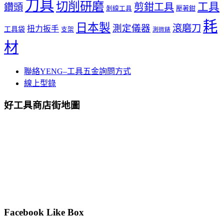
刀具
切削研磨
工具
剪鉗工具
鑽頭
壓著鉗
剝線工具
耗
日本製
測定儀器
滾磨刀
扭力扳手
工具袋
支架
測微錶
材
聯絡YENG–工具五金詢問方式
線上型錄
好工具商店街地圖
Facebook Like Box