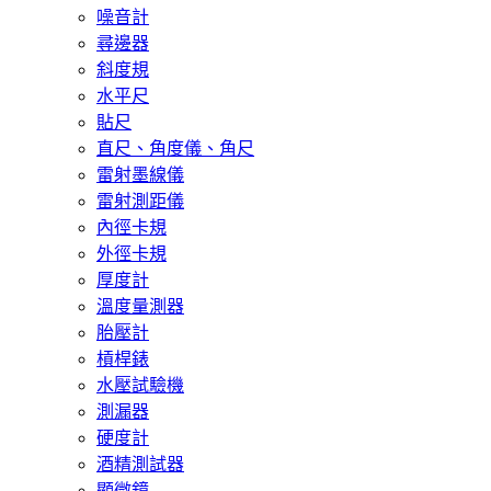
噪音計
尋邊器
斜度規
水平尺
貼尺
直尺、角度儀、角尺
雷射墨線儀
雷射測距儀
內徑卡規
外徑卡規
厚度計
溫度量測器
胎壓計
槓桿錶
水壓試驗機
測漏器
硬度計
酒精測試器
顯微鏡