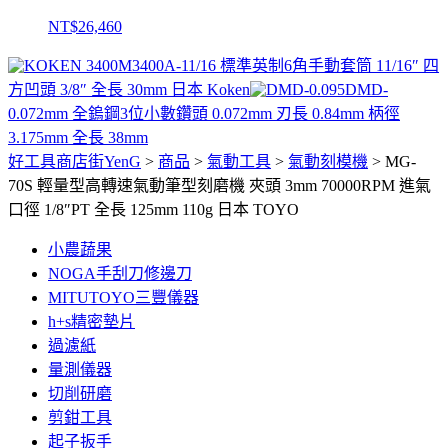
NT$
26,460
3400A-11/16 標準英制6角手動套筒 11/16″ 四
方凹頭 3/8″ 全長 30mm 日本 Koken
DMD-
0.072mm 全鎢鋼3位小數鑽頭 0.072mm 刃長 0.84mm 柄徑
3.175mm 全長 38mm
好工具商店街YenG
>
商品
>
氣動工具
>
氣動刻模機
>
MG-
70S 輕量型高轉速氣動筆型刻磨機 夾頭 3mm 70000RPM 進氣
口徑 1/8″PT 全長 125mm 110g 日本 TOYO
小農蔬果
NOGA手刮刀修邊刀
MITUTOYO三豐儀器
h+s精密墊片
過濾紙
量測儀器
切削研磨
剪鉗工具
起子扳手