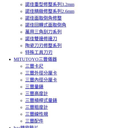
諾佳重型修整系列3.2mm
諾佳精緻修整系列2.6mm
諾佳面取倒角修整
諾佳回轉式面取倒角
萬用三角刮刀系列
諾佳雙邊修邊刀
陶瓷刀刃修整系列
特殊工具刀刃
MITUTOYO三豐儀器
三豐卡尺
三豐外徑分厘卡
三豐內徑分厘卡
三豐量錶
三豐高度計
三豐槓桿式量錶
三豐粗度計
三豐線性規
三豐配件
h+s精密墊片