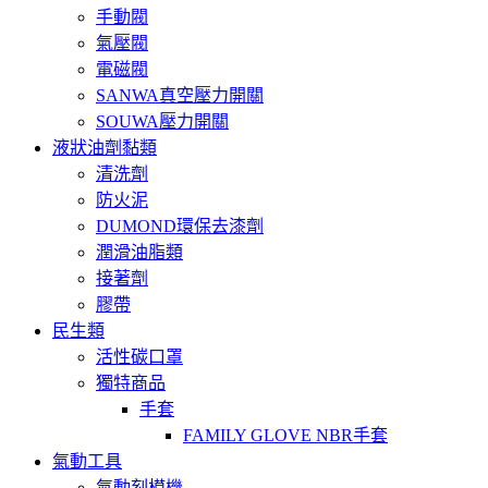
手動閥
氣壓閥
電磁閥
SANWA真空壓力開關
SOUWA壓力開關
液狀油劑黏類
清洗劑
防火泥
DUMOND環保去漆劑
潤滑油脂類
接著劑
膠帶
民生類
活性碳口罩
獨特商品
手套
FAMILY GLOVE NBR手套
氣動工具
氣動刻模機