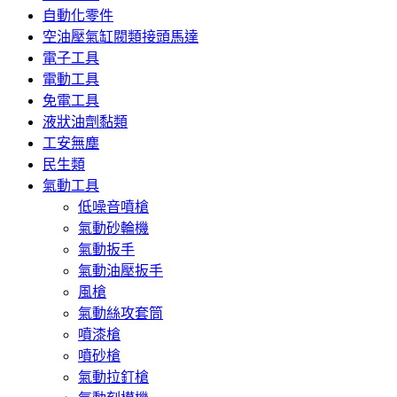
自動化零件
空油壓氣缸閥類接頭馬達
電子工具
電動工具
免電工具
液狀油劑黏類
工安無塵
民生類
氣動工具
低噪音噴槍
氣動砂輪機
氣動扳手
氣動油壓扳手
風槍
氣動絲攻套筒
噴漆槍
噴砂槍
氣動拉釘槍