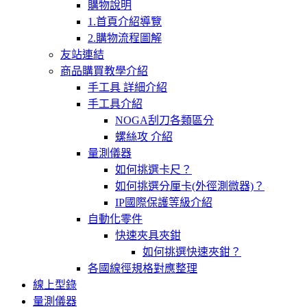
購物說明
1.首頁介紹導覽
2.購物流程圖解
友站連結
商品購買教學介紹
手工具 詳細介紹
手工具介紹
NOGA刮刀各類區分
螺絲攻 介紹
量測儀器
如何挑選卡尺？
如何挑選分厘卡(外徑測微器)？
IP國際保護等級介紹
自動化零件
快速夾具夾鉗
如何挑選快速夾鉗？
各國線徑規格對應整理
線上型錄
量測儀器