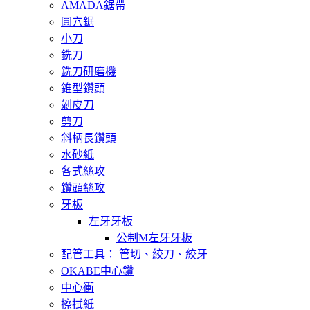
AMADA鋸帶
圓穴鋸
小刀
銑刀
銑刀研磨機
錐型鑽頭
剝皮刀
剪刀
斜柄長鑽頭
水砂紙
各式絲攻
鑽頭絲攻
牙板
左牙牙板
公制M左牙牙板
配管工具： 管切、絞刀、絞牙
OKABE中心鑽
中心衝
擦拭紙