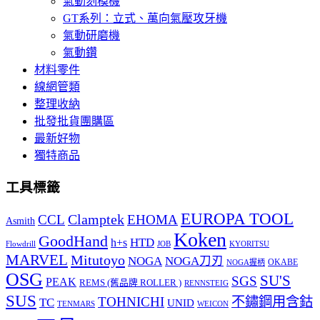
氣動刻模機
GT系列：立式、萬向氣壓攻牙機
氣動研磨機
氣動鑽
材料零件
線網管類
整理收納
批發批貨團購區
最新好物
獨特商品
工具標籤
EUROPA TOOL
Clamptek
CCL
EHOMA
Asmith
Koken
GoodHand
HTD
h+s
Flowdrill
KYORITSU
JOB
MARVEL
Mitutoyo
NOGA
NOGA刀刃
OKABE
NOGA握柄
OSG
SU'S
SGS
PEAK
REMS (舊品牌 ROLLER )
RENNSTEIG
SUS
TOHNICHI
不鏽鋼用含鈷
TC
UNID
TENMARS
WEICON