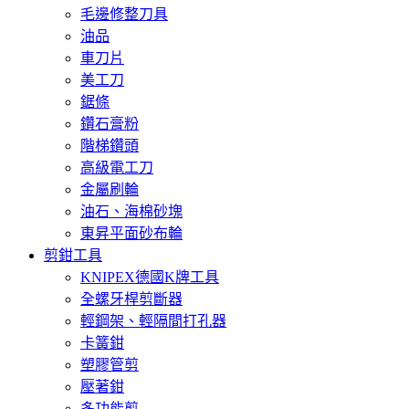
毛邊修整刀具
油品
車刀片
美工刀
鋸條
鑽石膏粉
階梯鑽頭
高級電工刀
金屬刷輪
油石、海棉砂塊
東昇平面砂布輪
剪鉗工具
KNIPEX德國K牌工具
全螺牙桿剪斷器
輕鋼架、輕隔間打孔器
卡簧鉗
塑膠管剪
壓著鉗
多功能剪