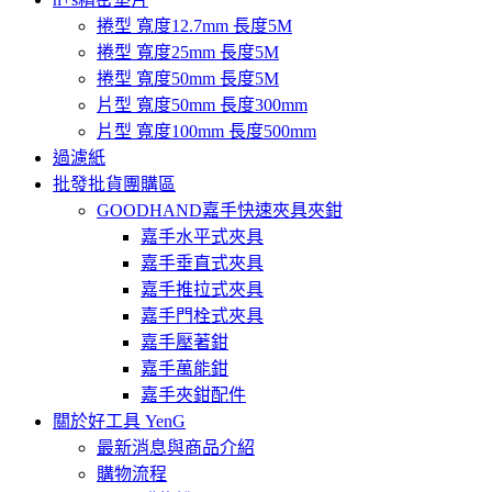
捲型 寬度12.7mm 長度5M
捲型 寬度25mm 長度5M
捲型 寬度50mm 長度5M
片型 寬度50mm 長度300mm
片型 寬度100mm 長度500mm
過濾紙
批發批貨團購區
GOODHAND嘉手快速夾具夾鉗
嘉手水平式夾具
嘉手垂直式夾具
嘉手推拉式夾具
嘉手門栓式夾具
嘉手壓著鉗
嘉手萬能鉗
嘉手夾鉗配件
關於好工具 YenG
最新消息與商品介紹
購物流程