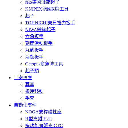
felo德國飛龍起子
KNIPEX德國K牌工具
起子
TOHNICHI東日扭力扳手
NIWA鐘錶起子
六角扳手
刻度活動板手
丸駒板手
活動板手
Octopus章魚牌工具
起子頭
工安無塵
耳塞
搬運移動
手套
自動化零件
NOGA支桿磁性座
H型夾鉗 H-U
多功能螃蟹夾 CTC