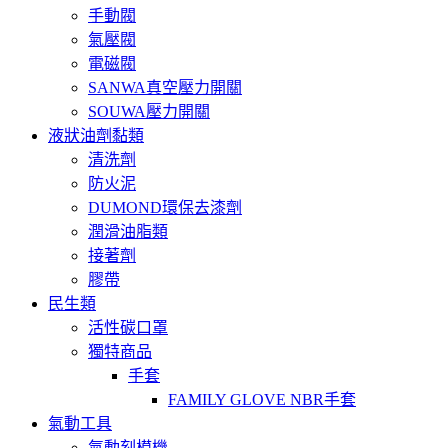
手動閥
氣壓閥
電磁閥
SANWA真空壓力開關
SOUWA壓力開關
液狀油劑黏類
清洗劑
防火泥
DUMOND環保去漆劑
潤滑油脂類
接著劑
膠帶
民生類
活性碳口罩
獨特商品
手套
FAMILY GLOVE NBR手套
氣動工具
氣動刻模機