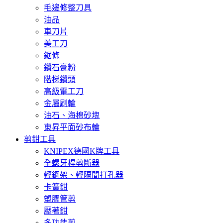
毛邊修整刀具
油品
車刀片
美工刀
鋸條
鑽石膏粉
階梯鑽頭
高級電工刀
金屬刷輪
油石、海棉砂塊
東昇平面砂布輪
剪鉗工具
KNIPEX德國K牌工具
全螺牙桿剪斷器
輕鋼架、輕隔間打孔器
卡簧鉗
塑膠管剪
壓著鉗
多功能剪