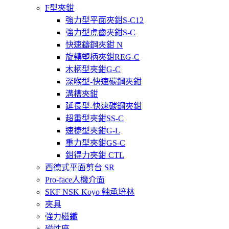
F型夾鉗
強力型平面夾鉗S-C12
強力型虎齒夾鉗S-C
快速鑄鋼夾鉗 N
旋轉塑柄夾鉗REG-C
木柄型夾鉗G-C
深喉型-快速碳鋼夾鉗
溝槽夾鉗
延長型-快速碳鋼夾鉗
超重型夾鉗SS-C
速捷型夾鉗G-L
重力型夾鉗GS-C
鉗得力夾鉗 CTL
西德式平面剪台 SR
Pro-face人機介面
SKF NSK Koyo 軸承培林
夾具
強力磁鐵
磁性座