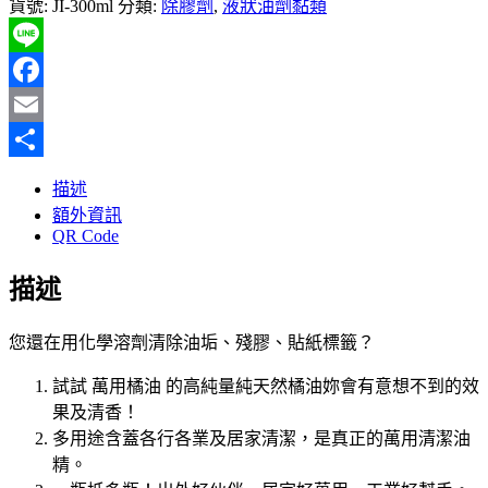
貨號:
JI-300ml
分類:
除膠劑
,
液狀油劑黏類
Line
Facebook
Email
分
描述
享
額外資訊
QR Code
描述
您還在用化學溶劑清除油垢、殘膠、貼紙標籤？
試試 萬用橘油 的高純量純天然橘油妳會有意想不到的效
果及清香！
多用途含蓋各行各業及居家清潔，是真正的萬用清潔油
精。