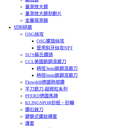
量測放大鏡
量測放大鏡刻劃片
金屬探測器
切削研磨
OSG絲攻
OSG螺旋絲攻
管用斜牙絲攻NPT
SU'S蘇氏鑽頭
CCL美國鎢鋼滾磨刀
柄徑3mm鎢鋼滾磨刀
柄徑6mm鎢鋼滾磨刀
Flowdrill德國熱熔鑽
平刀銑刀-超微粒系列
PFERD德國馬牌
KLINGSPOR砂紙、砂輪
鑽石銼刀
鍵鎖式螺紋襯套
護套