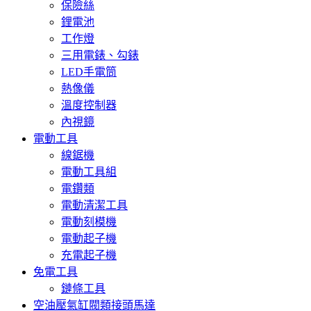
保險絲
鋰電池
工作燈
三用電錶、勾錶
LED手電筒
熱像儀
溫度控制器
內視鏡
電動工具
線鋸機
電動工具組
電鑽類
電動清潔工具
電動刻模機
電動起子機
充電起子機
免電工具
鏈條工具
空油壓氣缸閥類接頭馬達