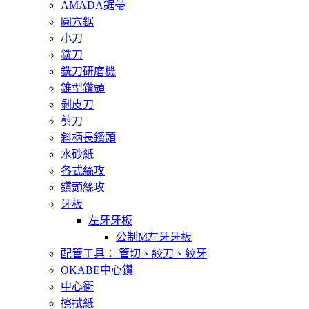
AMADA鋸帶
圓穴鋸
小刀
銑刀
銑刀研磨機
錐型鑽頭
剝皮刀
剪刀
斜柄長鑽頭
水砂紙
各式絲攻
鑽頭絲攻
牙板
左牙牙板
公制M左牙牙板
配管工具： 管切、絞刀、絞牙
OKABE中心鑽
中心衝
擦拭紙