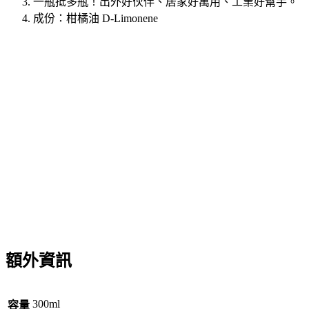
一瓶抵多瓶！出外好伙伴、居家好萬用、工業好幫手。
成份：柑橘油 D-Limonene
額外資訊
300ml
容量