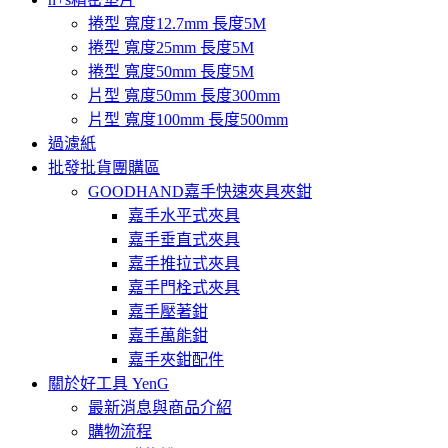
捲型 寬度12.7mm 長度5M
捲型 寬度25mm 長度5M
捲型 寬度50mm 長度5M
片型 寬度50mm 長度300mm
片型 寬度100mm 長度500mm
過濾紙
批發批貨團購區
GOODHAND嘉手快速夾具夾鉗
嘉手水平式夾具
嘉手垂直式夾具
嘉手推拉式夾具
嘉手門栓式夾具
嘉手壓著鉗
嘉手萬能鉗
嘉手夾鉗配件
關於好工具 YenG
最新消息與商品介紹
購物流程