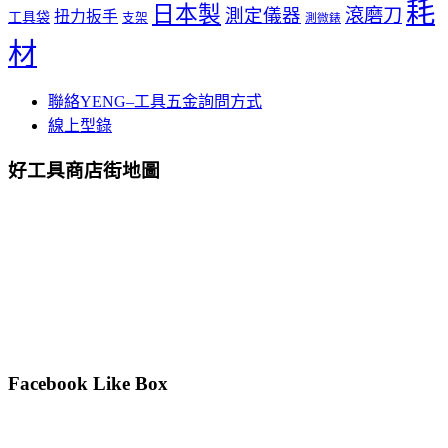
耗
日本製
測定儀器
滾磨刀
扭力扳手
工具袋
支架
測微錶
材
聯絡YENG–工具五金詢問方式
線上型錄
好工具商店街地圖
Facebook Like Box