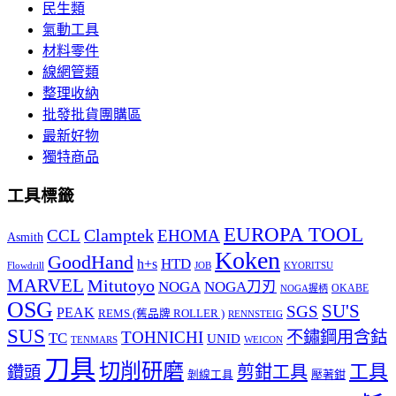
民生類
氣動工具
材料零件
線網管類
整理收納
批發批貨團購區
最新好物
獨特商品
工具標籤
EUROPA TOOL
Clamptek
CCL
EHOMA
Asmith
Koken
GoodHand
HTD
h+s
Flowdrill
KYORITSU
JOB
MARVEL
Mitutoyo
NOGA
NOGA刀刃
OKABE
NOGA握柄
OSG
SU'S
SGS
PEAK
REMS (舊品牌 ROLLER )
RENNSTEIG
SUS
TOHNICHI
不鏽鋼用含鈷
TC
UNID
TENMARS
WEICON
刀具
切削研磨
工具
剪鉗工具
鑽頭
壓著鉗
剝線工具