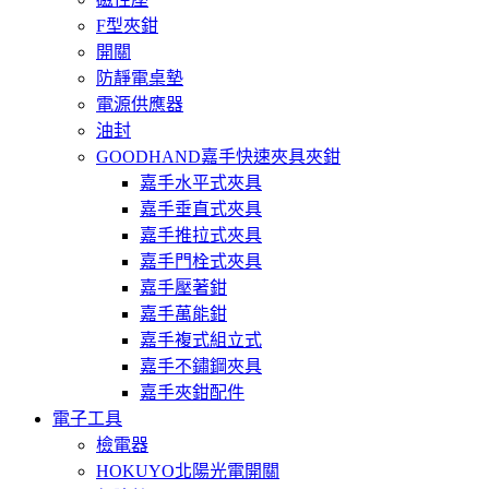
F型夾鉗
開關
防靜電桌墊
電源供應器
油封
GOODHAND嘉手快速夾具夾鉗
嘉手水平式夾具
嘉手垂直式夾具
嘉手推拉式夾具
嘉手門栓式夾具
嘉手壓著鉗
嘉手萬能鉗
嘉手複式組立式
嘉手不鏽鋼夾具
嘉手夾鉗配件
電子工具
檢電器
HOKUYO北陽光電開關