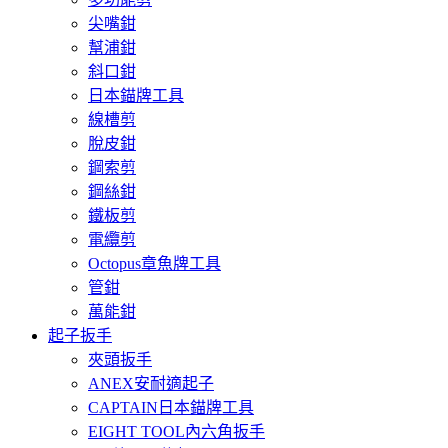
尖嘴鉗
幫浦鉗
斜口鉗
日本錨牌工具
線槽剪
脫皮鉗
鋼索剪
鋼絲鉗
鐵板剪
電纜剪
Octopus章魚牌工具
管鉗
萬能鉗
起子扳手
夾頭扳手
ANEX安耐適起子
CAPTAIN日本錨牌工具
EIGHT TOOL內六角扳手