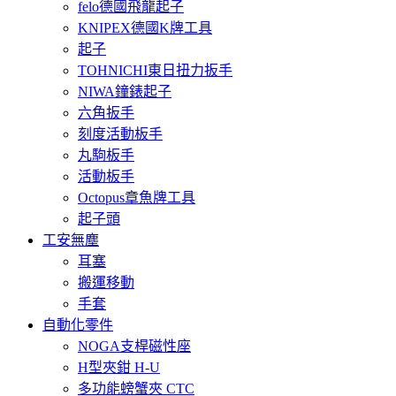
felo德國飛龍起子
KNIPEX德國K牌工具
起子
TOHNICHI東日扭力扳手
NIWA鐘錶起子
六角扳手
刻度活動板手
丸駒板手
活動板手
Octopus章魚牌工具
起子頭
工安無塵
耳塞
搬運移動
手套
自動化零件
NOGA支桿磁性座
H型夾鉗 H-U
多功能螃蟹夾 CTC