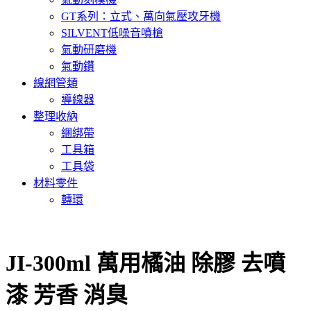
GT系列：立式、萬向氣壓攻牙機
SILVENT低噪音噴槍
氣動研磨機
氣動鑽
線網管類
導線器
整理收納
綑綁帶
工具箱
工具袋
材料零件
轉環
JI-300ml 萬用橘油 除膠 去噴
漆 芳香 消臭