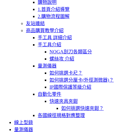
購物說明
1.首頁介紹導覽
2.購物流程圖解
友站連結
商品購買教學介紹
手工具 詳細介紹
手工具介紹
NOGA刮刀各類區分
螺絲攻 介紹
量測儀器
如何挑選卡尺？
如何挑選分厘卡(外徑測微器)？
IP國際保護等級介紹
自動化零件
快速夾具夾鉗
如何挑選快速夾鉗？
各國線徑規格對應整理
線上型錄
量測儀器