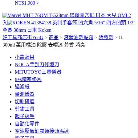
NT$1,900。
OM-TG28mm 鎢鋼圓穴鋸 日本 大見 OMI 2
入
4138 英制手套筒 凹六角 5/16″ 四方凹頭 1/2″
全長 38mm 日本 Koken
好工具商店街YenG
>
商品
>
液狀油劑黏類
>
除膠劑
>
JI-
300ml 萬用橘油 除膠 去噴漆 芳香 消臭
小農蔬果
NOGA手刮刀修邊刀
MITUTOYO三豐儀器
h+s精密墊片
過濾紙
量測儀器
切削研磨
剪鉗工具
起子扳手
自動化零件
空油壓氣缸閥類接頭馬達