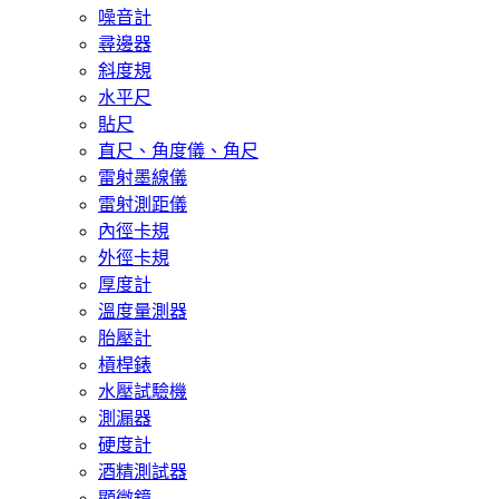
噪音計
尋邊器
斜度規
水平尺
貼尺
直尺、角度儀、角尺
雷射墨線儀
雷射測距儀
內徑卡規
外徑卡規
厚度計
溫度量測器
胎壓計
槓桿錶
水壓試驗機
測漏器
硬度計
酒精測試器
顯微鏡