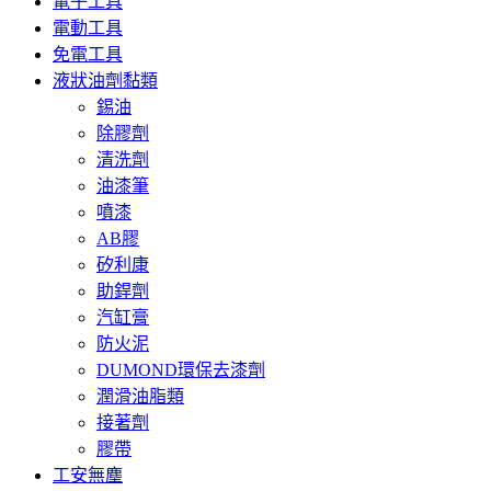
電子工具
電動工具
免電工具
液狀油劑黏類
錫油
除膠劑
清洗劑
油漆筆
噴漆
AB膠
矽利康
助銲劑
汽缸膏
防火泥
DUMOND環保去漆劑
潤滑油脂類
接著劑
膠帶
工安無塵