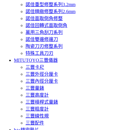
諾佳重型修整系列3.2mm
諾佳精緻修整系列2.6mm
諾佳面取倒角修整
諾佳回轉式面取倒角
萬用三角刮刀系列
諾佳雙邊修邊刀
陶瓷刀刃修整系列
特殊工具刀刃
MITUTOYO三豐儀器
三豐卡尺
三豐外徑分厘卡
三豐內徑分厘卡
三豐量錶
三豐高度計
三豐槓桿式量錶
三豐粗度計
三豐線性規
三豐配件
h+s精密墊片