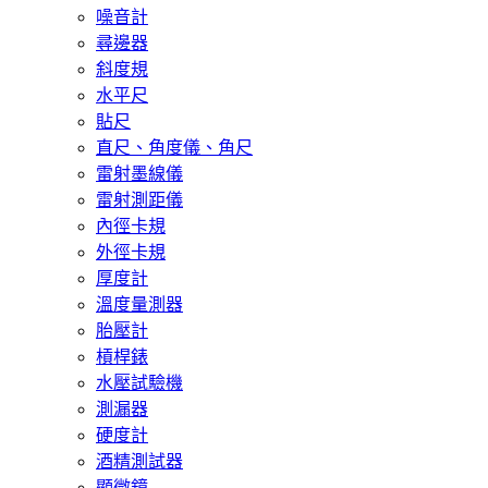
噪音計
尋邊器
斜度規
水平尺
貼尺
直尺、角度儀、角尺
雷射墨線儀
雷射測距儀
內徑卡規
外徑卡規
厚度計
溫度量測器
胎壓計
槓桿錶
水壓試驗機
測漏器
硬度計
酒精測試器
顯微鏡