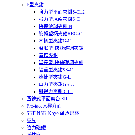
F型夾鉗
強力型平面夾鉗S-C12
強力型虎齒夾鉗S-C
快速鑄鋼夾鉗 N
旋轉塑柄夾鉗REG-C
木柄型夾鉗G-C
深喉型-快速碳鋼夾鉗
溝槽夾鉗
延長型-快速碳鋼夾鉗
超重型夾鉗SS-C
速捷型夾鉗G-L
重力型夾鉗GS-C
鉗得力夾鉗 CTL
西德式平面剪台 SR
Pro-face人機介面
SKF NSK Koyo 軸承培林
夾具
強力磁鐵
磁性座