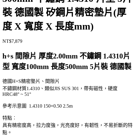
裝 德國製 矽鋼片精密墊片(厚
度 X 寬度 X 長度mm)
NT$
7,879
h+s 間隙片 厚度2.00mm 不鏽鋼 1.4310片
型 寬度100mm 長度500mm 5片裝 德國製
德國H+S精密墊片、間隙片
不鏽鋼材質1.4310、類似JIS SUS 301，帶有磁性，硬度
HRC48° ~ 51°
參考示意圖 1.4310 150×0.50 2.5m
特點︰
具有精密度高，拉力度強，光亮度好，有韌性，不易折斷的特
點。