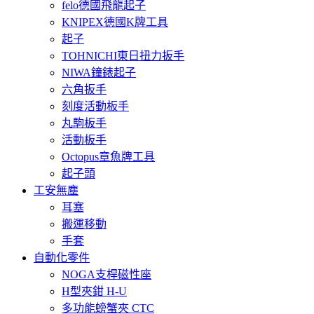
felo德國飛龍起子
KNIPEX德國K牌工具
起子
TOHNICHI東日扭力扳手
NIWA鐘錶起子
六角扳手
刻度活動板手
丸駒板手
活動板手
Octopus章魚牌工具
起子頭
工安無塵
耳塞
搬運移動
手套
自動化零件
NOGA支桿磁性座
H型夾鉗 H-U
多功能螃蟹夾 CTC