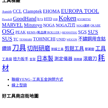
工具標籤
EUROPA TOOL
Clamptek
CCL
EHOMA
Asmith
Koken
GoodHand
HTD
h+s
Flowdrill
KYORITSU
JOB
MARVEL
Mitutoyo
NOGA
NOGA刀刃
OKABE
NOGA握柄
OSG
SU'S
SGS
PEAK
REMS (舊品牌 ROLLER )
RENNSTEIG
SUS
TOHNICHI
不鏽鋼用含鈷
TC
UNID
TENMARS
WEICON
刀具
切削研磨
工具
剪鉗工具
鑽頭
壓著鉗
剝線工具
耗
日本製
測定儀器
滾磨刀
扭力扳手
工具袋
支架
測微錶
材
聯絡YENG–工具五金詢問方式
線上型錄
好工具商店街地圖