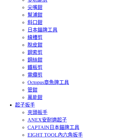
尖嘴鉗
幫浦鉗
斜口鉗
日本錨牌工具
線槽剪
脫皮鉗
鋼索剪
鋼絲鉗
鐵板剪
電纜剪
Octopus章魚牌工具
管鉗
萬能鉗
起子扳手
夾頭扳手
ANEX安耐適起子
CAPTAIN日本錨牌工具
EIGHT TOOL內六角扳手