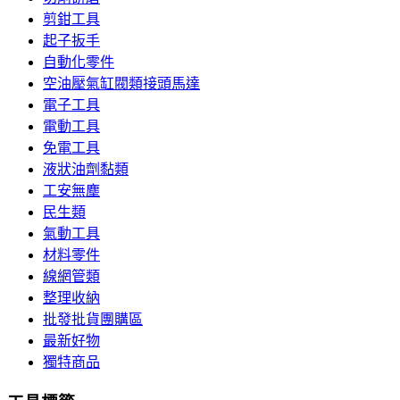
剪鉗工具
起子扳手
自動化零件
空油壓氣缸閥類接頭馬達
電子工具
電動工具
免電工具
液狀油劑黏類
工安無塵
民生類
氣動工具
材料零件
線網管類
整理收納
批發批貨團購區
最新好物
獨特商品