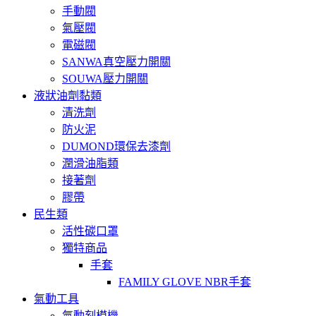
手動閥
氣壓閥
電磁閥
SANWA真空壓力開關
SOUWA壓力開關
液狀油劑黏類
清洗劑
防火泥
DUMOND環保去漆劑
潤滑油脂類
接著劑
膠帶
民生類
活性碳口罩
獨特商品
手套
FAMILY GLOVE NBR手套
氣動工具
氣動刻模機