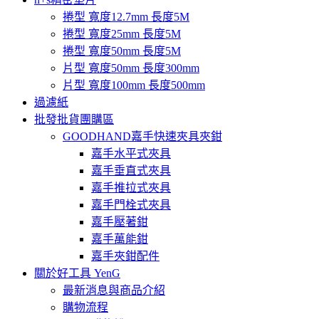
捲型 寬度12.7mm 長度5M
捲型 寬度25mm 長度5M
捲型 寬度50mm 長度5M
片型 寬度50mm 長度300mm
片型 寬度100mm 長度500mm
過濾紙
批發批貨團購區
GOODHAND嘉手快速夾具夾鉗
嘉手水平式夾具
嘉手垂直式夾具
嘉手推拉式夾具
嘉手門栓式夾具
嘉手壓著鉗
嘉手萬能鉗
嘉手夾鉗配件
關於好工具 YenG
最新消息與商品介紹
購物流程