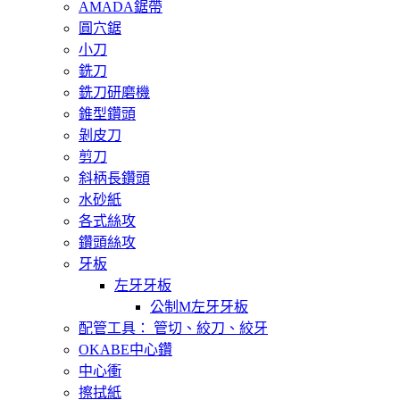
AMADA鋸帶
圓穴鋸
小刀
銑刀
銑刀研磨機
錐型鑽頭
剝皮刀
剪刀
斜柄長鑽頭
水砂紙
各式絲攻
鑽頭絲攻
牙板
左牙牙板
公制M左牙牙板
配管工具： 管切、絞刀、絞牙
OKABE中心鑽
中心衝
擦拭紙