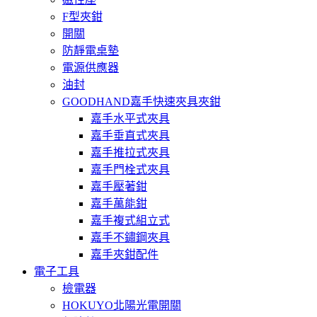
F型夾鉗
開關
防靜電桌墊
電源供應器
油封
GOODHAND嘉手快速夾具夾鉗
嘉手水平式夾具
嘉手垂直式夾具
嘉手推拉式夾具
嘉手門栓式夾具
嘉手壓著鉗
嘉手萬能鉗
嘉手複式組立式
嘉手不鏽鋼夾具
嘉手夾鉗配件
電子工具
檢電器
HOKUYO北陽光電開關