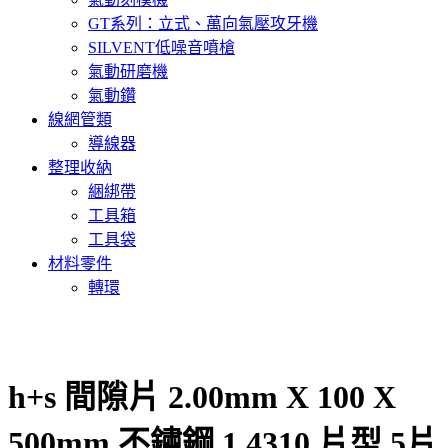
GT系列：立式、萬向氣壓攻牙機
SILVENT低噪音噴槍
氣動研磨機
氣動鑽
線網管類
導線器
整理收納
綑綁帶
工具箱
工具袋
材料零件
轉環
h+s 間隙片 2.00mm X 100 X
500mm 不鏽鋼 1.4310 片型 5片