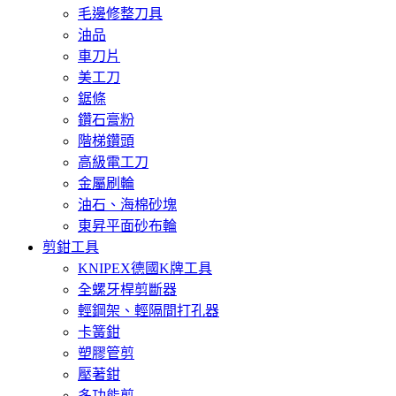
毛邊修整刀具
油品
車刀片
美工刀
鋸條
鑽石膏粉
階梯鑽頭
高級電工刀
金屬刷輪
油石、海棉砂塊
東昇平面砂布輪
剪鉗工具
KNIPEX德國K牌工具
全螺牙桿剪斷器
輕鋼架、輕隔間打孔器
卡簧鉗
塑膠管剪
壓著鉗
多功能剪