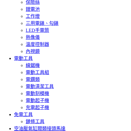
保險絲
鋰電池
工作燈
三用電錶、勾錶
LED手電筒
熱像儀
溫度控制器
內視鏡
電動工具
線鋸機
電動工具組
電鑽類
電動清潔工具
電動刻模機
電動起子機
充電起子機
免電工具
鏈條工具
空油壓氣缸閥類接頭馬達