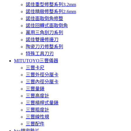
諾佳重型修整系列3.2mm
諾佳精緻修整系列2.6mm
諾佳面取倒角修整
諾佳回轉式面取倒角
萬用三角刮刀系列
諾佳雙邊修邊刀
陶瓷刀刃修整系列
特殊工具刀刃
MITUTOYO三豐儀器
三豐卡尺
三豐外徑分厘卡
三豐內徑分厘卡
三豐量錶
三豐高度計
三豐槓桿式量錶
三豐粗度計
三豐線性規
三豐配件
h+s精密墊片