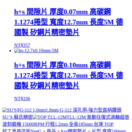
h+s 間隙片 厚度0.07mm 高碳鋼
1.1274捲型 寬度12.7mm 長度5M 德
國製 矽鋼片精密墊片
NT$
357
h+s 間隙片 厚度0.10mm 高碳鋼
1.1274捲型 寬度12.7mm 長度5M 德
國製 矽鋼片精密墊片
NT$
336
1.8mm G-112 深孔用-強力型直柄鑽頭
SU’S 蘇氏精密
TLL-12M 氣動往復式渦輪超音
波刻磨機 15000RPM 行程1.2mm 全長185mm 台灣 TOP
好工具商店街YenG
>
商品
>
h+s精密墊片
>
片型 寬度100mm