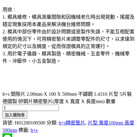
用途︰
1. 模具維修，模具測量間隙和因機械老化時出現晃動，搖擺及
穩定現象採用本產品來解決機台維修問題。
2. 模具中部份零件由於設計問題或是製作失誤，不能互相配套
使用的情況下，可用精密墊片來調整零配件的尺寸，以求達到
規定的尺寸以及精度，從而保證模具的正常運行。
3. 用於電子儀器、模具製造、精密機械、五金零件、機械零
件、沖壓件、小五金製造。
h+s 間隙片 2.00mm X 100 X 500mm 不鏽鋼 1.4310 片型 5片裝
德國製 矽鋼片精密墊片(厚度 X 寬度 X 長度mm) 數量
加入購物車
貨號:
H01200100500
分類:
h+s精密墊片
,
片型 寬度100mm 長度
500mm
標籤:
h+s