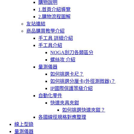
購物說明
1.首頁介紹導覽
2.購物流程圖解
友站連結
商品購買教學介紹
手工具 詳細介紹
手工具介紹
NOGA刮刀各類區分
螺絲攻 介紹
量測儀器
如何挑選卡尺？
如何挑選分厘卡(外徑測微器)？
IP國際保護等級介紹
自動化零件
快速夾具夾鉗
如何挑選快速夾鉗？
各國線徑規格對應整理
線上型錄
量測儀器