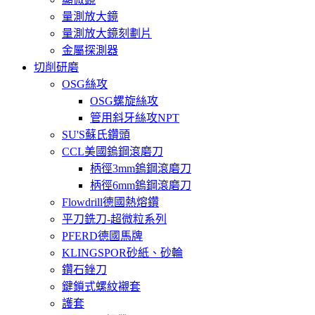
量測放大鏡
量測放大鏡刻劃片
金屬探測器
切削研磨
OSG絲攻
OSG螺旋絲攻
管用斜牙絲攻NPT
SU'S蘇氏鑽頭
CCL美國鎢鋼滾磨刀
柄徑3mm鎢鋼滾磨刀
柄徑6mm鎢鋼滾磨刀
Flowdrill德國熱熔鑽
平刀銑刀-超微粒系列
PFERD德國馬牌
KLINGSPOR砂紙、砂輪
鑽石銼刀
鍵鎖式螺紋襯套
護套