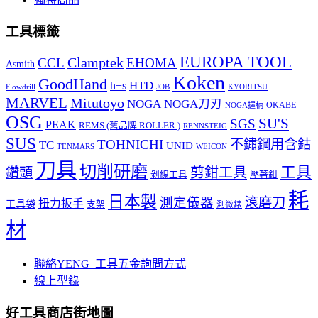
工具標籤
EUROPA TOOL
Clamptek
CCL
EHOMA
Asmith
Koken
GoodHand
HTD
h+s
Flowdrill
KYORITSU
JOB
MARVEL
Mitutoyo
NOGA
NOGA刀刃
OKABE
NOGA握柄
OSG
SU'S
SGS
PEAK
REMS (舊品牌 ROLLER )
RENNSTEIG
SUS
TOHNICHI
不鏽鋼用含鈷
TC
UNID
TENMARS
WEICON
刀具
切削研磨
工具
剪鉗工具
鑽頭
壓著鉗
剝線工具
耗
日本製
測定儀器
滾磨刀
扭力扳手
工具袋
支架
測微錶
材
聯絡YENG–工具五金詢問方式
線上型錄
好工具商店街地圖