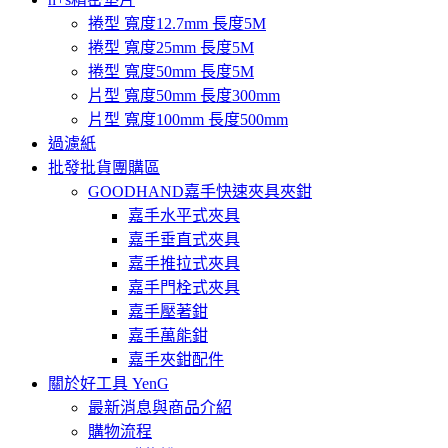
捲型 寬度12.7mm 長度5M
捲型 寬度25mm 長度5M
捲型 寬度50mm 長度5M
片型 寬度50mm 長度300mm
片型 寬度100mm 長度500mm
過濾紙
批發批貨團購區
GOODHAND嘉手快速夾具夾鉗
嘉手水平式夾具
嘉手垂直式夾具
嘉手推拉式夾具
嘉手門栓式夾具
嘉手壓著鉗
嘉手萬能鉗
嘉手夾鉗配件
關於好工具 YenG
最新消息與商品介紹
購物流程