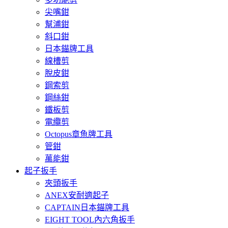
尖嘴鉗
幫浦鉗
斜口鉗
日本錨牌工具
線槽剪
脫皮鉗
鋼索剪
鋼絲鉗
鐵板剪
電纜剪
Octopus章魚牌工具
管鉗
萬能鉗
起子扳手
夾頭扳手
ANEX安耐適起子
CAPTAIN日本錨牌工具
EIGHT TOOL內六角扳手