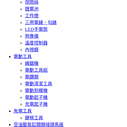
保險絲
鋰電池
工作燈
三用電錶、勾錶
LED手電筒
熱像儀
溫度控制器
內視鏡
電動工具
線鋸機
電動工具組
電鑽類
電動清潔工具
電動刻模機
電動起子機
充電起子機
免電工具
鏈條工具
空油壓氣缸閥類接頭馬達