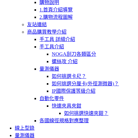
購物說明
1.首頁介紹導覽
2.購物流程圖解
友站連結
商品購買教學介紹
手工具 詳細介紹
手工具介紹
NOGA刮刀各類區分
螺絲攻 介紹
量測儀器
如何挑選卡尺？
如何挑選分厘卡(外徑測微器)？
IP國際保護等級介紹
自動化零件
快速夾具夾鉗
如何挑選快速夾鉗？
各國線徑規格對應整理
線上型錄
量測儀器