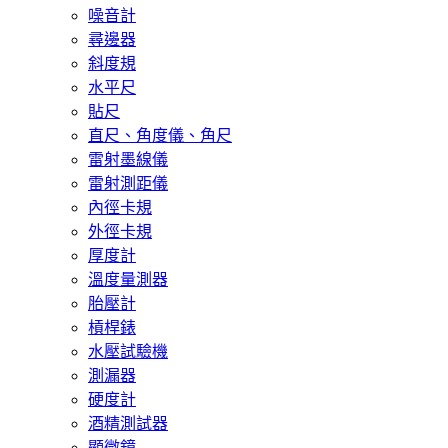
噪音計
尋邊器
斜度規
水平尺
貼尺
直尺、角度儀、角尺
雷射墨線儀
雷射測距儀
內徑卡規
外徑卡規
厚度計
溫度量測器
胎壓計
槓桿錶
水壓試驗機
測漏器
硬度計
酒精測試器
顯微鏡