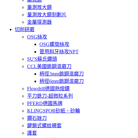
量測放大鏡
量測放大鏡刻劃片
金屬探測器
切削研磨
OSG絲攻
OSG螺旋絲攻
管用斜牙絲攻NPT
SU'S蘇氏鑽頭
CCL美國鎢鋼滾磨刀
柄徑3mm鎢鋼滾磨刀
柄徑6mm鎢鋼滾磨刀
Flowdrill德國熱熔鑽
平刀銑刀-超微粒系列
PFERD德國馬牌
KLINGSPOR砂紙、砂輪
鑽石銼刀
鍵鎖式螺紋襯套
護套