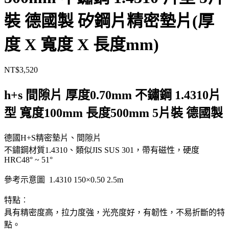
裝 德國製 矽鋼片精密墊片(厚
度 X 寬度 X 長度mm)
NT$
3,520
h+s 間隙片 厚度0.70mm 不鏽鋼 1.4310片
型 寬度100mm 長度500mm 5片裝 德國製
德國H+S精密墊片、間隙片
不鏽鋼材質1.4310、類似JIS SUS 301，帶有磁性，硬度
HRC48° ~ 51°
參考示意圖 1.4310 150×0.50 2.5m
特點︰
具有精密度高，拉力度強，光亮度好，有韌性，不易折斷的特
點。