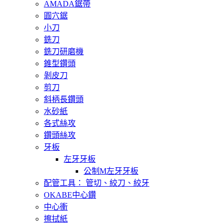
AMADA鋸帶
圓穴鋸
小刀
銑刀
銑刀研磨機
錐型鑽頭
剝皮刀
剪刀
斜柄長鑽頭
水砂紙
各式絲攻
鑽頭絲攻
牙板
左牙牙板
公制M左牙牙板
配管工具： 管切、絞刀、絞牙
OKABE中心鑽
中心衝
擦拭紙