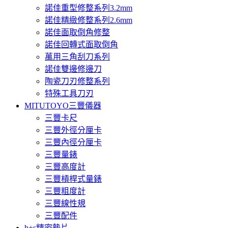
諾佳重型修整系列3.2mm
諾佳精緻修整系列2.6mm
諾佳面取倒角修整
諾佳回轉式面取倒角
萬用三角刮刀系列
諾佳雙邊修邊刀
陶瓷刀刃修整系列
特殊工具刀刃
MITUTOYO三豐儀器
三豐卡尺
三豐外徑分厘卡
三豐內徑分厘卡
三豐量錶
三豐高度計
三豐槓桿式量錶
三豐粗度計
三豐線性規
三豐配件
h+s精密墊片