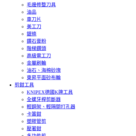
毛邊修整刀具
油品
車刀片
美工刀
鋸條
鑽石膏粉
階梯鑽頭
高級電工刀
金屬刷輪
油石、海棉砂塊
東昇平面砂布輪
剪鉗工具
KNIPEX德國K牌工具
全螺牙桿剪斷器
輕鋼架、輕隔間打孔器
卡簧鉗
塑膠管剪
壓著鉗
多功能剪