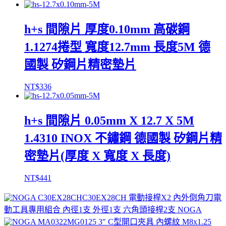
h+s 間隙片 厚度0.10mm 高碳鋼
1.1274捲型 寬度12.7mm 長度5M 德
國製 矽鋼片精密墊片
NT$
336
h+s 間隙片 0.05mm X 12.7 X 5M
1.4310 INOX 不鏽鋼 德國製 矽鋼片精
密墊片(厚度 X 寬度 X 長度)
NT$
441
C30EX28CH 電動接桿X2 內外倒角刀電
動工具專用組合 內徑1支 外徑1支 六角頭接桿2支 NOGA
MG0125 3″ C型開口夾具 內螺紋 M8x1.25