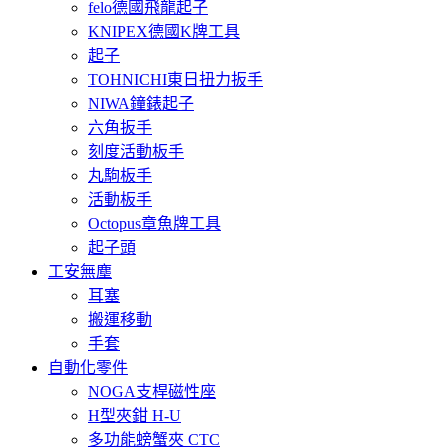
felo德國飛龍起子
KNIPEX德國K牌工具
起子
TOHNICHI東日扭力扳手
NIWA鐘錶起子
六角扳手
刻度活動板手
丸駒板手
活動板手
Octopus章魚牌工具
起子頭
工安無塵
耳塞
搬運移動
手套
自動化零件
NOGA支桿磁性座
H型夾鉗 H-U
多功能螃蟹夾 CTC