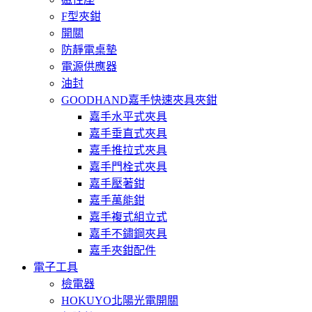
F型夾鉗
開關
防靜電桌墊
電源供應器
油封
GOODHAND嘉手快速夾具夾鉗
嘉手水平式夾具
嘉手垂直式夾具
嘉手推拉式夾具
嘉手門栓式夾具
嘉手壓著鉗
嘉手萬能鉗
嘉手複式組立式
嘉手不鏽鋼夾具
嘉手夾鉗配件
電子工具
檢電器
HOKUYO北陽光電開關