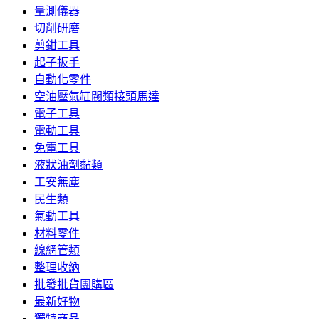
量測儀器
切削研磨
剪鉗工具
起子扳手
自動化零件
空油壓氣缸閥類接頭馬達
電子工具
電動工具
免電工具
液狀油劑黏類
工安無塵
民生類
氣動工具
材料零件
線網管類
整理收納
批發批貨團購區
最新好物
獨特商品