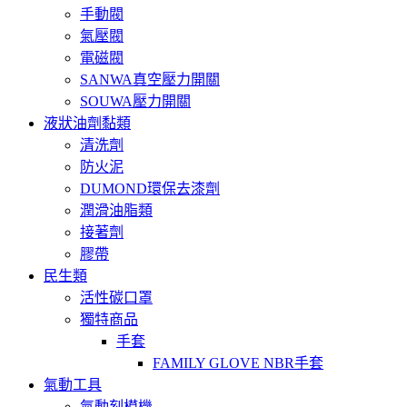
手動閥
氣壓閥
電磁閥
SANWA真空壓力開關
SOUWA壓力開關
液狀油劑黏類
清洗劑
防火泥
DUMOND環保去漆劑
潤滑油脂類
接著劑
膠帶
民生類
活性碳口罩
獨特商品
手套
FAMILY GLOVE NBR手套
氣動工具
氣動刻模機