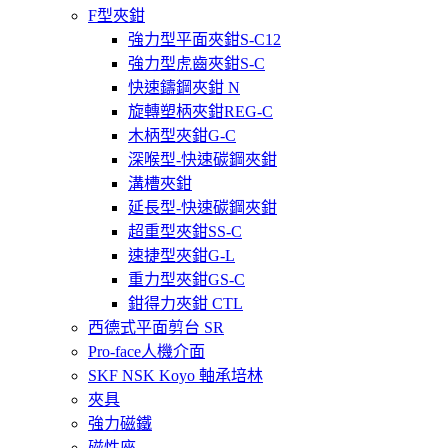
F型夾鉗
強力型平面夾鉗S-C12
強力型虎齒夾鉗S-C
快速鑄鋼夾鉗 N
旋轉塑柄夾鉗REG-C
木柄型夾鉗G-C
深喉型-快速碳鋼夾鉗
溝槽夾鉗
延長型-快速碳鋼夾鉗
超重型夾鉗SS-C
速捷型夾鉗G-L
重力型夾鉗GS-C
鉗得力夾鉗 CTL
西德式平面剪台 SR
Pro-face人機介面
SKF NSK Koyo 軸承培林
夾具
強力磁鐵
磁性座