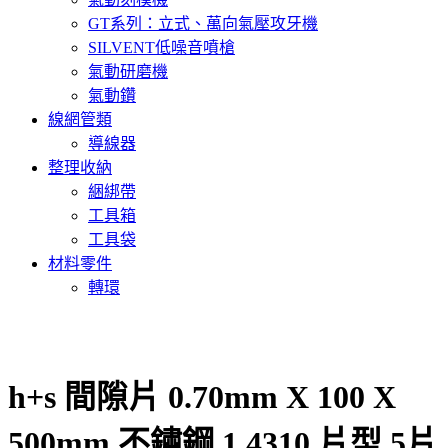
GT系列：立式、萬向氣壓攻牙機
SILVENT低噪音噴槍
氣動研磨機
氣動鑽
線網管類
導線器
整理收納
綑綁帶
工具箱
工具袋
材料零件
轉環
h+s 間隙片 0.70mm X 100 X
500mm 不鏽鋼 1.4310 片型 5片