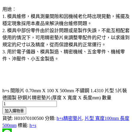
用途︰
1. 模具維修，模具測量間隙和因機械老化時出現晃動，搖擺及
穩定現象採用本產品來解決機台維修問題。
2. 模具中部份零件由於設計問題或是製作失誤，不能互相配套
使用的情況下，可用精密墊片來調整零配件的尺寸，以求達到
規定的尺寸以及精度，從而保證模具的正常運行。
3. 用於電子儀器、模具製造、精密機械、五金零件、機械零
件、沖壓件、小五金製造。
h+s 間隙片 0.70mm X 100 X 500mm 不鏽鋼 1.4310 片型 5片裝
德國製 矽鋼片精密墊片(厚度 X 寬度 X 長度mm) 數量
加入購物車
貨號:
H01070100500
分類:
h+s精密墊片
,
片型 寬度100mm 長度
500mm
標籤:
h+s