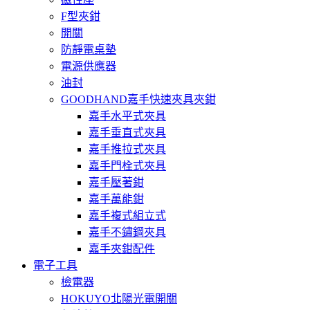
F型夾鉗
開關
防靜電桌墊
電源供應器
油封
GOODHAND嘉手快速夾具夾鉗
嘉手水平式夾具
嘉手垂直式夾具
嘉手推拉式夾具
嘉手門栓式夾具
嘉手壓著鉗
嘉手萬能鉗
嘉手複式組立式
嘉手不鏽鋼夾具
嘉手夾鉗配件
電子工具
檢電器
HOKUYO北陽光電開關