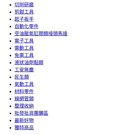
切削研磨
剪鉗工具
起子扳手
自動化零件
空油壓氣缸閥類接頭馬達
電子工具
電動工具
免電工具
液狀油劑黏類
工安無塵
民生類
氣動工具
材料零件
線網管類
整理收納
批發批貨團購區
最新好物
獨特商品