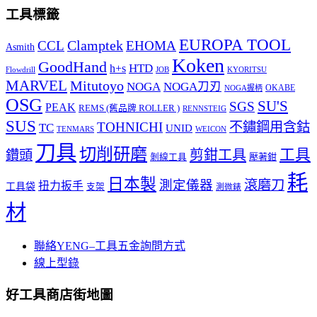
工具標籤
EUROPA TOOL
Clamptek
CCL
EHOMA
Asmith
Koken
GoodHand
HTD
h+s
Flowdrill
KYORITSU
JOB
MARVEL
Mitutoyo
NOGA
NOGA刀刃
OKABE
NOGA握柄
OSG
SU'S
SGS
PEAK
REMS (舊品牌 ROLLER )
RENNSTEIG
SUS
TOHNICHI
不鏽鋼用含鈷
TC
UNID
TENMARS
WEICON
刀具
切削研磨
工具
剪鉗工具
鑽頭
壓著鉗
剝線工具
耗
日本製
測定儀器
滾磨刀
扭力扳手
工具袋
支架
測微錶
材
聯絡YENG–工具五金詢問方式
線上型錄
好工具商店街地圖