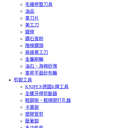
毛邊修整刀具
油品
車刀片
美工刀
鋸條
鑽石膏粉
階梯鑽頭
高級電工刀
金屬刷輪
油石、海棉砂塊
東昇平面砂布輪
剪鉗工具
KNIPEX德國K牌工具
全螺牙桿剪斷器
輕鋼架、輕隔間打孔器
卡簧鉗
塑膠管剪
壓著鉗
多功能剪