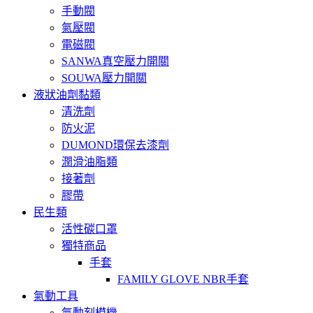
手動閥
氣壓閥
電磁閥
SANWA真空壓力開關
SOUWA壓力開關
液狀油劑黏類
清洗劑
防火泥
DUMOND環保去漆劑
潤滑油脂類
接著劑
膠帶
民生類
活性碳口罩
獨特商品
手套
FAMILY GLOVE NBR手套
氣動工具
氣動刻模機