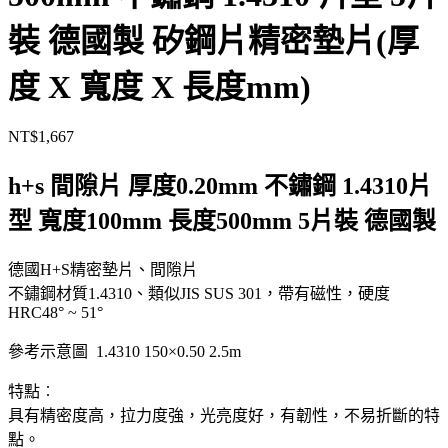
裝 德國製 矽鋼片精密墊片(厚
度 X 寬度 X 長度mm)
NT$
1,667
h+s 間隙片 厚度0.20mm 不鏽鋼 1.4310片
型 寬度100mm 長度500mm 5片裝 德國製
德國H+S精密墊片、間隙片
不鏽鋼材質1.4310、類似JIS SUS 301，帶有磁性，硬度
HRC48° ~ 51°
參考示意圖 1.4310 150×0.50 2.5m
特點︰
具有精密度高，拉力度強，光亮度好，有韌性，不易折斷的特
點。