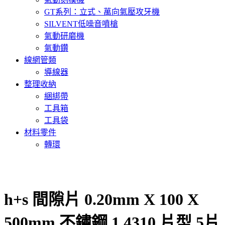
GT系列：立式、萬向氣壓攻牙機
SILVENT低噪音噴槍
氣動研磨機
氣動鑽
線網管類
導線器
整理收納
綑綁帶
工具箱
工具袋
材料零件
轉環
h+s 間隙片 0.20mm X 100 X
500mm 不鏽鋼 1.4310 片型 5片