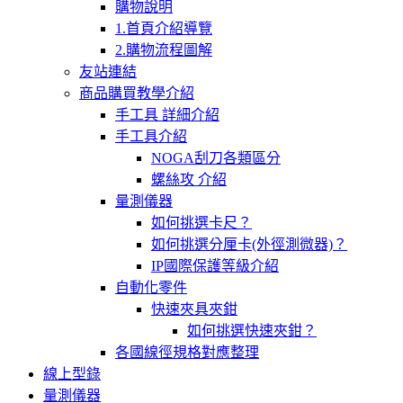
購物說明
1.首頁介紹導覽
2.購物流程圖解
友站連結
商品購買教學介紹
手工具 詳細介紹
手工具介紹
NOGA刮刀各類區分
螺絲攻 介紹
量測儀器
如何挑選卡尺？
如何挑選分厘卡(外徑測微器)？
IP國際保護等級介紹
自動化零件
快速夾具夾鉗
如何挑選快速夾鉗？
各國線徑規格對應整理
線上型錄
量測儀器