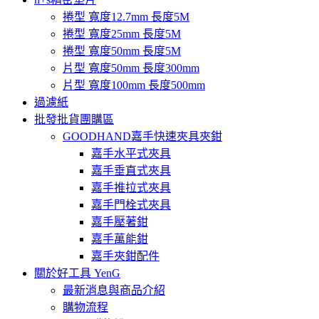
捲型 寬度12.7mm 長度5M
捲型 寬度25mm 長度5M
捲型 寬度50mm 長度5M
片型 寬度50mm 長度300mm
片型 寬度100mm 長度500mm
過濾紙
批發批貨團購區
GOODHAND嘉手快速夾具夾鉗
嘉手水平式夾具
嘉手垂直式夾具
嘉手推拉式夾具
嘉手門栓式夾具
嘉手壓著鉗
嘉手萬能鉗
嘉手夾鉗配件
關於好工具 YenG
最新消息與商品介紹
購物流程