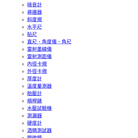
噪音計
尋邊器
斜度規
水平尺
貼尺
直尺、角度儀、角尺
雷射墨線儀
雷射測距儀
內徑卡規
外徑卡規
厚度計
溫度量測器
胎壓計
槓桿錶
水壓試驗機
測漏器
硬度計
酒精測試器
顯微鏡