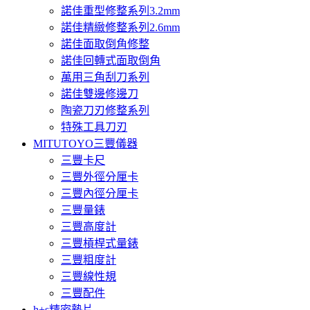
諾佳重型修整系列3.2mm
諾佳精緻修整系列2.6mm
諾佳面取倒角修整
諾佳回轉式面取倒角
萬用三角刮刀系列
諾佳雙邊修邊刀
陶瓷刀刃修整系列
特殊工具刀刃
MITUTOYO三豐儀器
三豐卡尺
三豐外徑分厘卡
三豐內徑分厘卡
三豐量錶
三豐高度計
三豐槓桿式量錶
三豐粗度計
三豐線性規
三豐配件
h+s精密墊片