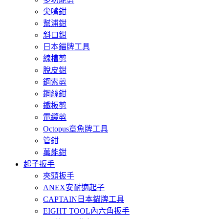
尖嘴鉗
幫浦鉗
斜口鉗
日本錨牌工具
線槽剪
脫皮鉗
鋼索剪
鋼絲鉗
鐵板剪
電纜剪
Octopus章魚牌工具
管鉗
萬能鉗
起子扳手
夾頭扳手
ANEX安耐適起子
CAPTAIN日本錨牌工具
EIGHT TOOL內六角扳手