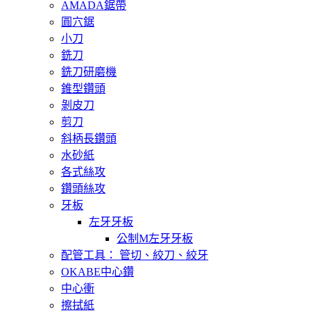
AMADA鋸帶
圓穴鋸
小刀
銑刀
銑刀研磨機
錐型鑽頭
剝皮刀
剪刀
斜柄長鑽頭
水砂紙
各式絲攻
鑽頭絲攻
牙板
左牙牙板
公制M左牙牙板
配管工具： 管切、絞刀、絞牙
OKABE中心鑽
中心衝
擦拭紙