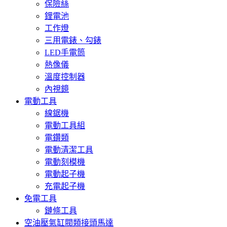
保險絲
鋰電池
工作燈
三用電錶、勾錶
LED手電筒
熱像儀
溫度控制器
內視鏡
電動工具
線鋸機
電動工具組
電鑽類
電動清潔工具
電動刻模機
電動起子機
充電起子機
免電工具
鏈條工具
空油壓氣缸閥類接頭馬達