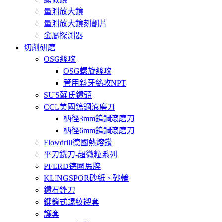
量測放大鏡
量測放大鏡刻劃片
金屬探測器
切削研磨
OSG絲攻
OSG螺旋絲攻
管用斜牙絲攻NPT
SU'S蘇氏鑽頭
CCL美國鎢鋼滾磨刀
柄徑3mm鎢鋼滾磨刀
柄徑6mm鎢鋼滾磨刀
Flowdrill德國熱熔鑽
平刀銑刀-超微粒系列
PFERD德國馬牌
KLINGSPOR砂紙、砂輪
鑽石銼刀
鍵鎖式螺紋襯套
護套