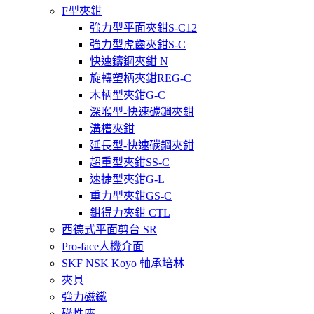
F型夾鉗
強力型平面夾鉗S-C12
強力型虎齒夾鉗S-C
快速鑄鋼夾鉗 N
旋轉塑柄夾鉗REG-C
木柄型夾鉗G-C
深喉型-快速碳鋼夾鉗
溝槽夾鉗
延長型-快速碳鋼夾鉗
超重型夾鉗SS-C
速捷型夾鉗G-L
重力型夾鉗GS-C
鉗得力夾鉗 CTL
西德式平面剪台 SR
Pro-face人機介面
SKF NSK Koyo 軸承培林
夾具
強力磁鐵
磁性座