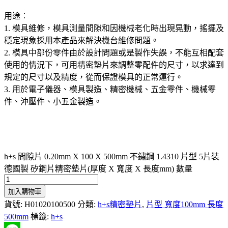
用途︰
1. 模具維修，模具測量間隙和因機械老化時出現晃動，搖擺及
穩定現象採用本產品來解決機台維修問題。
2. 模具中部份零件由於設計問題或是製作失誤，不能互相配套
使用的情況下，可用精密墊片來調整零配件的尺寸，以求達到
規定的尺寸以及精度，從而保證模具的正常運行。
3. 用於電子儀器、模具製造、精密機械、五金零件、機械零
件、沖壓件、小五金製造。
h+s 間隙片 0.20mm X 100 X 500mm 不鏽鋼 1.4310 片型 5片裝
德國製 矽鋼片精密墊片(厚度 X 寬度 X 長度mm) 數量
加入購物車
貨號:
H01020100500
分類:
h+s精密墊片
,
片型 寬度100mm 長度
500mm
標籤:
h+s