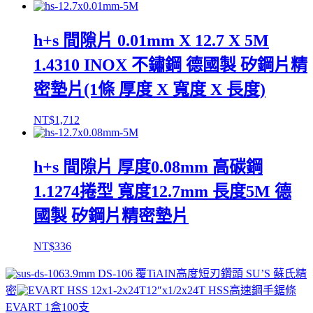
h+s 間隙片 0.01mm X 12.7 X 5M
1.4310 INOX 不鏽鋼 德國製 矽鋼片精
密墊片(1條 厚度 X 寬度 X 長度)
NT$
1,712
h+s 間隙片 厚度0.08mm 高碳鋼
1.1274捲型 寬度12.7mm 長度5M 德
國製 矽鋼片精密墊片
NT$
336
3.9mm DS-106 覆TiAIN高度短刃鑽頭 SU’S 蘇氏精
密
12″x1/2x24T HSS高速鋼手鋸條
EVART 1盒100支