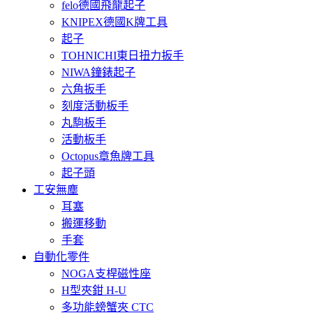
felo德國飛龍起子
KNIPEX德國K牌工具
起子
TOHNICHI東日扭力扳手
NIWA鐘錶起子
六角扳手
刻度活動板手
丸駒板手
活動板手
Octopus章魚牌工具
起子頭
工安無塵
耳塞
搬運移動
手套
自動化零件
NOGA支桿磁性座
H型夾鉗 H-U
多功能螃蟹夾 CTC