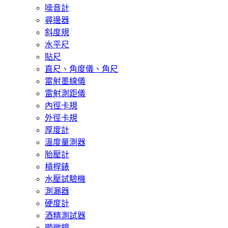
噪音計
尋邊器
斜度規
水平尺
貼尺
直尺、角度儀、角尺
雷射墨線儀
雷射測距儀
內徑卡規
外徑卡規
厚度計
溫度量測器
胎壓計
槓桿錶
水壓試驗機
測漏器
硬度計
酒精測試器
顯微鏡