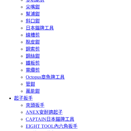
尖嘴鉗
幫浦鉗
斜口鉗
日本錨牌工具
線槽剪
脫皮鉗
鋼索剪
鋼絲鉗
鐵板剪
電纜剪
Octopus章魚牌工具
管鉗
萬能鉗
起子扳手
夾頭扳手
ANEX安耐適起子
CAPTAIN日本錨牌工具
EIGHT TOOL內六角扳手