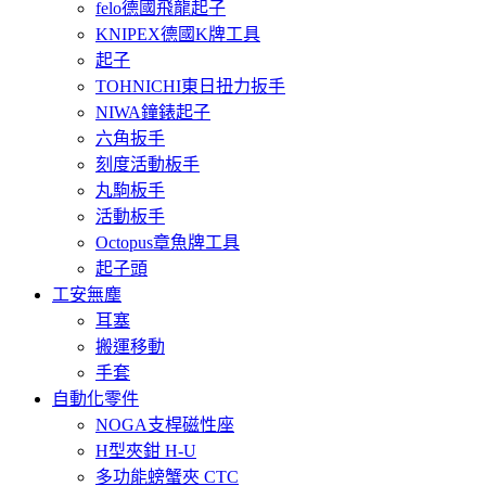
felo德國飛龍起子
KNIPEX德國K牌工具
起子
TOHNICHI東日扭力扳手
NIWA鐘錶起子
六角扳手
刻度活動板手
丸駒板手
活動板手
Octopus章魚牌工具
起子頭
工安無塵
耳塞
搬運移動
手套
自動化零件
NOGA支桿磁性座
H型夾鉗 H-U
多功能螃蟹夾 CTC