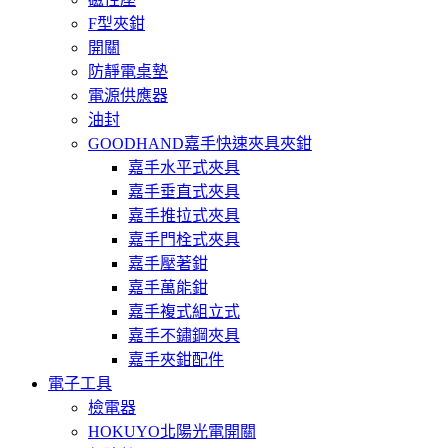
F型夾鉗
開關
防靜電桌墊
電源供應器
油封
GOODHAND嘉手快速夾具夾鉗
嘉手水平式夾具
嘉手垂直式夾具
嘉手推拉式夾具
嘉手門栓式夾具
嘉手壓著鉗
嘉手萬能鉗
嘉手複式組立式
嘉手不鏽鋼夾具
嘉手夾鉗配件
電子工具
檢電器
HOKUYO北陽光電開關