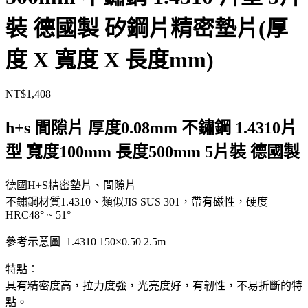
裝 德國製 矽鋼片精密墊片(厚
度 X 寬度 X 長度mm)
NT$
1,408
h+s 間隙片 厚度0.08mm 不鏽鋼 1.4310片
型 寬度100mm 長度500mm 5片裝 德國製
德國H+S精密墊片、間隙片
不鏽鋼材質1.4310、類似JIS SUS 301，帶有磁性，硬度
HRC48° ~ 51°
參考示意圖 1.4310 150×0.50 2.5m
特點︰
具有精密度高，拉力度強，光亮度好，有韌性，不易折斷的特
點。