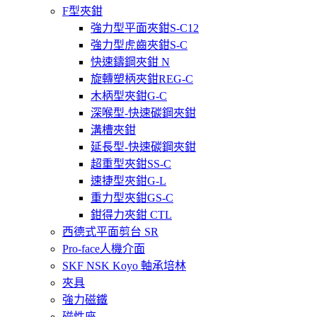
F型夾鉗
強力型平面夾鉗S-C12
強力型虎齒夾鉗S-C
快速鑄鋼夾鉗 N
旋轉塑柄夾鉗REG-C
木柄型夾鉗G-C
深喉型-快速碳鋼夾鉗
溝槽夾鉗
延長型-快速碳鋼夾鉗
超重型夾鉗SS-C
速捷型夾鉗G-L
重力型夾鉗GS-C
鉗得力夾鉗 CTL
西德式平面剪台 SR
Pro-face人機介面
SKF NSK Koyo 軸承培林
夾具
強力磁鐵
磁性座