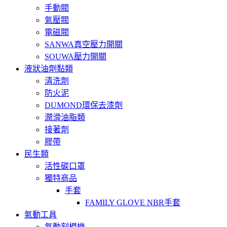
手動閥
氣壓閥
電磁閥
SANWA真空壓力開關
SOUWA壓力開關
液狀油劑黏類
清洗劑
防火泥
DUMOND環保去漆劑
潤滑油脂類
接著劑
膠帶
民生類
活性碳口罩
獨特商品
手套
FAMILY GLOVE NBR手套
氣動工具
氣動刻模機