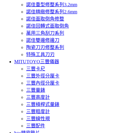
諾佳重型修整系列3.2mm
諾佳精緻修整系列2.6mm
諾佳面取倒角修整
諾佳回轉式面取倒角
萬用三角刮刀系列
諾佳雙邊修邊刀
陶瓷刀刃修整系列
特殊工具刀刃
MITUTOYO三豐儀器
三豐卡尺
三豐外徑分厘卡
三豐內徑分厘卡
三豐量錶
三豐高度計
三豐槓桿式量錶
三豐粗度計
三豐線性規
三豐配件
h+s精密墊片