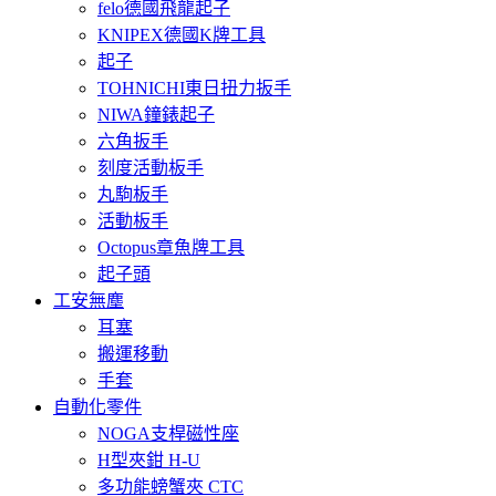
felo德國飛龍起子
KNIPEX德國K牌工具
起子
TOHNICHI東日扭力扳手
NIWA鐘錶起子
六角扳手
刻度活動板手
丸駒板手
活動板手
Octopus章魚牌工具
起子頭
工安無塵
耳塞
搬運移動
手套
自動化零件
NOGA支桿磁性座
H型夾鉗 H-U
多功能螃蟹夾 CTC