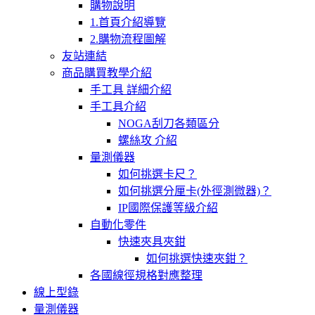
購物說明
1.首頁介紹導覽
2.購物流程圖解
友站連結
商品購買教學介紹
手工具 詳細介紹
手工具介紹
NOGA刮刀各類區分
螺絲攻 介紹
量測儀器
如何挑選卡尺？
如何挑選分厘卡(外徑測微器)？
IP國際保護等級介紹
自動化零件
快速夾具夾鉗
如何挑選快速夾鉗？
各國線徑規格對應整理
線上型錄
量測儀器