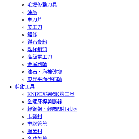
毛邊修整刀具
油品
車刀片
美工刀
鋸條
鑽石膏粉
階梯鑽頭
高級電工刀
金屬刷輪
油石、海棉砂塊
東昇平面砂布輪
剪鉗工具
KNIPEX德國K牌工具
全螺牙桿剪斷器
輕鋼架、輕隔間打孔器
卡簧鉗
塑膠管剪
壓著鉗
多功能剪