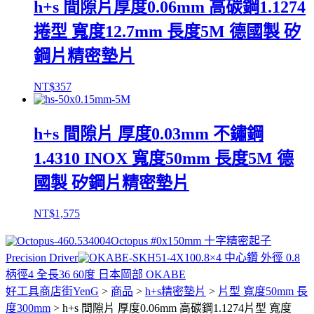
h+s 間隙片厚度0.06mm 高碳鋼1.1274
捲型 寬度12.7mm 長度5M 德國製 矽
鋼片精密墊片
NT$
357
h+s 間隙片 厚度0.03mm 不鏽鋼
1.4310 INOX 寬度50mm 長度5M 德
國製 矽鋼片精密墊片
NT$
1,575
Octopus #0x150mm 十字精密起子
Precision Driver
0.8×4 中心鑽 外徑 0.8
柄徑4 全長36 60度 日本岡部 OKABE
好工具商店街YenG
>
商品
>
h+s精密墊片
>
片型 寬度50mm 長
度300mm
>
h+s 間隙片 厚度0.06mm 高碳鋼1.1274片型 寬度