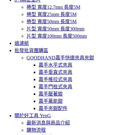
捲型 寬度12.7mm 長度5M
捲型 寬度25mm 長度5M
捲型 寬度50mm 長度5M
片型 寬度50mm 長度300mm
片型 寬度100mm 長度500mm
過濾紙
批發批貨團購區
GOODHAND嘉手快速夾具夾鉗
嘉手水平式夾具
嘉手垂直式夾具
嘉手推拉式夾具
嘉手門栓式夾具
嘉手壓著鉗
嘉手萬能鉗
嘉手夾鉗配件
關於好工具 YenG
最新消息與商品介紹
購物流程