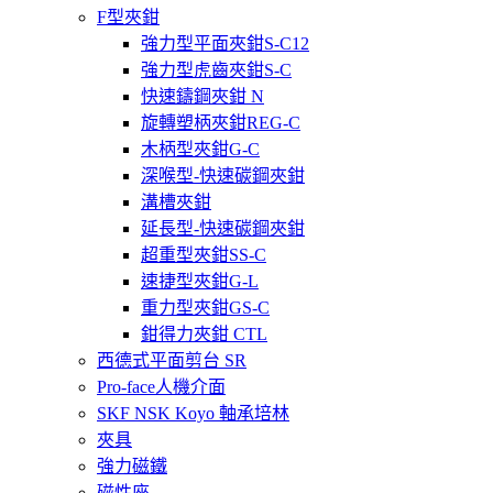
F型夾鉗
強力型平面夾鉗S-C12
強力型虎齒夾鉗S-C
快速鑄鋼夾鉗 N
旋轉塑柄夾鉗REG-C
木柄型夾鉗G-C
深喉型-快速碳鋼夾鉗
溝槽夾鉗
延長型-快速碳鋼夾鉗
超重型夾鉗SS-C
速捷型夾鉗G-L
重力型夾鉗GS-C
鉗得力夾鉗 CTL
西德式平面剪台 SR
Pro-face人機介面
SKF NSK Koyo 軸承培林
夾具
強力磁鐵
磁性座