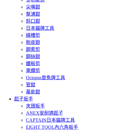
尖嘴鉗
幫浦鉗
斜口鉗
日本錨牌工具
線槽剪
脫皮鉗
鋼索剪
鋼絲鉗
鐵板剪
電纜剪
Octopus章魚牌工具
管鉗
萬能鉗
起子扳手
夾頭扳手
ANEX安耐適起子
CAPTAIN日本錨牌工具
EIGHT TOOL內六角扳手