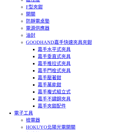
F型夾鉗
開關
防靜電桌墊
電源供應器
油封
GOODHAND嘉手快速夾具夾鉗
嘉手水平式夾具
嘉手垂直式夾具
嘉手推拉式夾具
嘉手門栓式夾具
嘉手壓著鉗
嘉手萬能鉗
嘉手複式組立式
嘉手不鏽鋼夾具
嘉手夾鉗配件
電子工具
檢電器
HOKUYO北陽光電開關