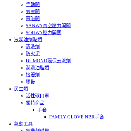
手動閥
氣壓閥
電磁閥
SANWA真空壓力開關
SOUWA壓力開關
液狀油劑黏類
清洗劑
防火泥
DUMOND環保去漆劑
潤滑油脂類
接著劑
膠帶
民生類
活性碳口罩
獨特商品
手套
FAMILY GLOVE NBR手套
氣動工具
氣動刻模機