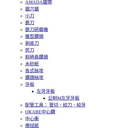
AMADA鋸帶
圓穴鋸
小刀
銑刀
銑刀研磨機
錐型鑽頭
剝皮刀
剪刀
斜柄長鑽頭
水砂紙
各式絲攻
鑽頭絲攻
牙板
左牙牙板
公制M左牙牙板
配管工具： 管切、絞刀、絞牙
OKABE中心鑽
中心衝
擦拭紙