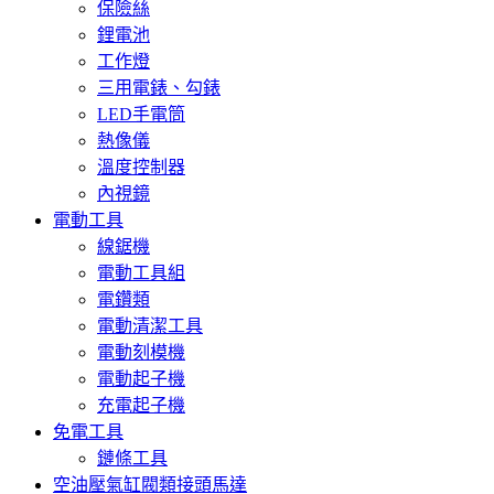
保險絲
鋰電池
工作燈
三用電錶、勾錶
LED手電筒
熱像儀
溫度控制器
內視鏡
電動工具
線鋸機
電動工具組
電鑽類
電動清潔工具
電動刻模機
電動起子機
充電起子機
免電工具
鏈條工具
空油壓氣缸閥類接頭馬達