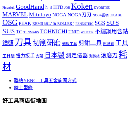
Koken
GoodHand
HTD
h+s
Flowdrill
KYORITSU
JOB
MARVEL
Mitutoyo
NOGA
NOGA刀刃
OKABE
NOGA握柄
OSG
SU'S
SGS
PEAK
REMS (舊品牌 ROLLER )
RENNSTEIG
SUS
TOHNICHI
不鏽鋼用含鈷
TC
UNID
TENMARS
WEICON
刀具
切削研磨
工具
剪鉗工具
鑽頭
壓著鉗
剝線工具
耗
日本製
測定儀器
滾磨刀
扭力扳手
工具袋
支架
測微錶
材
聯絡YENG–工具五金詢問方式
線上型錄
好工具商店街地圖