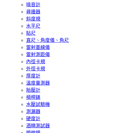
噪音計
尋邊器
斜度規
水平尺
貼尺
直尺、角度儀、角尺
雷射墨線儀
雷射測距儀
內徑卡規
外徑卡規
厚度計
溫度量測器
胎壓計
槓桿錶
水壓試驗機
測漏器
硬度計
酒精測試器
顯微鏡