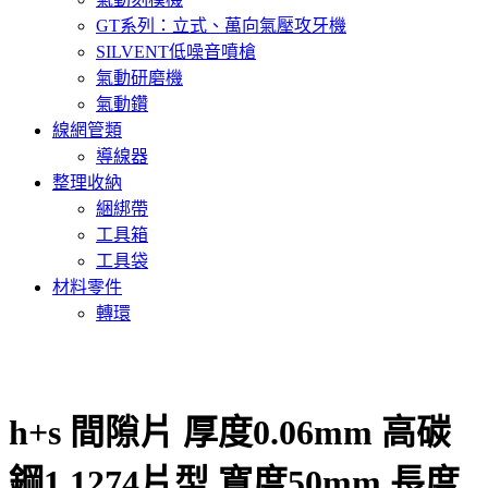
GT系列：立式、萬向氣壓攻牙機
SILVENT低噪音噴槍
氣動研磨機
氣動鑽
線網管類
導線器
整理收納
綑綁帶
工具箱
工具袋
材料零件
轉環
h+s 間隙片 厚度0.06mm 高碳
鋼1.1274片型 寬度50mm 長度