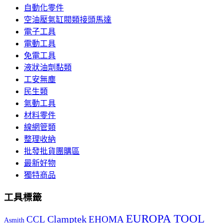
自動化零件
空油壓氣缸閥類接頭馬達
電子工具
電動工具
免電工具
液狀油劑黏類
工安無塵
民生類
氣動工具
材料零件
線網管類
整理收納
批發批貨團購區
最新好物
獨特商品
工具標籤
EUROPA TOOL
Clamptek
CCL
EHOMA
Asmith