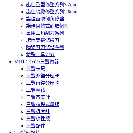
諾佳重型修整系列3.2mm
諾佳精緻修整系列2.6mm
諾佳面取倒角修整
諾佳回轉式面取倒角
萬用三角刮刀系列
諾佳雙邊修邊刀
陶瓷刀刃修整系列
特殊工具刀刃
MITUTOYO三豐儀器
三豐卡尺
三豐外徑分厘卡
三豐內徑分厘卡
三豐量錶
三豐高度計
三豐槓桿式量錶
三豐粗度計
三豐線性規
三豐配件
h+s精密墊片