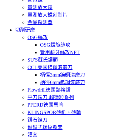
量測放大鏡
量測放大鏡刻劃片
金屬探測器
切削研磨
OSG絲攻
OSG螺旋絲攻
管用斜牙絲攻NPT
SU'S蘇氏鑽頭
CCL美國鎢鋼滾磨刀
柄徑3mm鎢鋼滾磨刀
柄徑6mm鎢鋼滾磨刀
Flowdrill德國熱熔鑽
平刀銑刀-超微粒系列
PFERD德國馬牌
KLINGSPOR砂紙、砂輪
鑽石銼刀
鍵鎖式螺紋襯套
護套