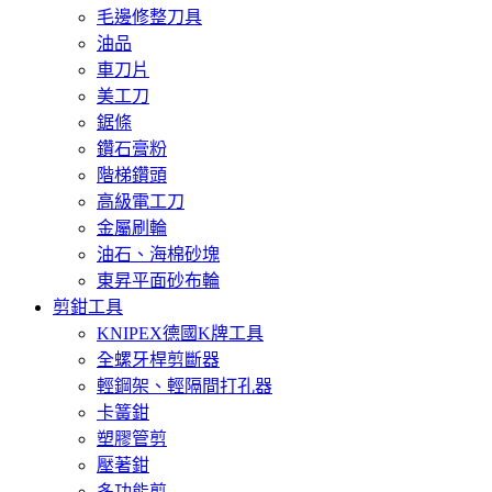
毛邊修整刀具
油品
車刀片
美工刀
鋸條
鑽石膏粉
階梯鑽頭
高級電工刀
金屬刷輪
油石、海棉砂塊
東昇平面砂布輪
剪鉗工具
KNIPEX德國K牌工具
全螺牙桿剪斷器
輕鋼架、輕隔間打孔器
卡簧鉗
塑膠管剪
壓著鉗
多功能剪