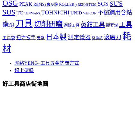
OSG
SU'S
SGS
PEAK
REMS (舊品牌 ROLLER )
RENNSTEIG
SUS
TOHNICHI
不鏽鋼用含鈷
TC
UNID
TENMARS
WEICON
刀具
切削研磨
工具
剪鉗工具
鑽頭
壓著鉗
剝線工具
耗
日本製
測定儀器
滾磨刀
扭力扳手
工具袋
支架
測微錶
材
聯絡YENG–工具五金詢問方式
線上型錄
好工具商店街地圖