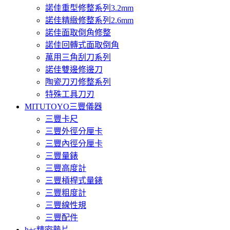
諾佳重型修整系列3.2mm
諾佳精緻修整系列2.6mm
諾佳面取倒角修整
諾佳回轉式面取倒角
萬用三角刮刀系列
諾佳雙邊修邊刀
陶瓷刀刃修整系列
特殊工具刀刃
MITUTOYO三豐儀器
三豐卡尺
三豐外徑分厘卡
三豐內徑分厘卡
三豐量錶
三豐高度計
三豐槓桿式量錶
三豐粗度計
三豐線性規
三豐配件
h+s精密墊片