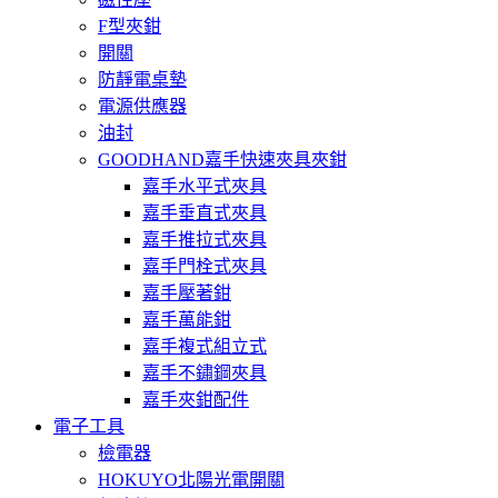
F型夾鉗
開關
防靜電桌墊
電源供應器
油封
GOODHAND嘉手快速夾具夾鉗
嘉手水平式夾具
嘉手垂直式夾具
嘉手推拉式夾具
嘉手門栓式夾具
嘉手壓著鉗
嘉手萬能鉗
嘉手複式組立式
嘉手不鏽鋼夾具
嘉手夾鉗配件
電子工具
檢電器
HOKUYO北陽光電開關