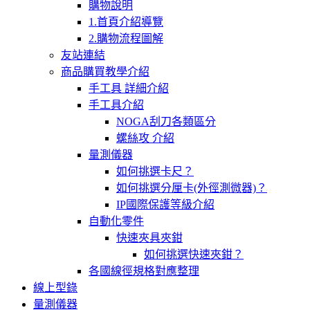
購物說明
1.首頁介紹導覽
2.購物流程圖解
友站連結
商品購買教學介紹
手工具 詳細介紹
手工具介紹
NOGA刮刀各類區分
螺絲攻 介紹
量測儀器
如何挑選卡尺？
如何挑選分厘卡(外徑測微器)？
IP國際保護等級介紹
自動化零件
快速夾具夾鉗
如何挑選快速夾鉗？
各國線徑規格對應整理
線上型錄
量測儀器