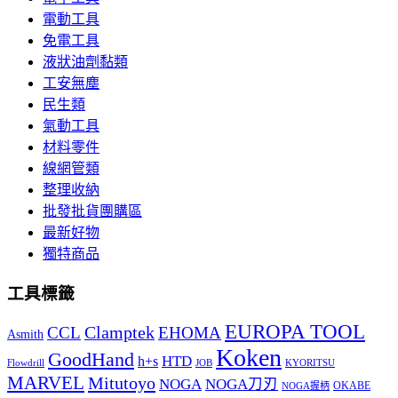
電動工具
免電工具
液狀油劑黏類
工安無塵
民生類
氣動工具
材料零件
線網管類
整理收納
批發批貨團購區
最新好物
獨特商品
工具標籤
EUROPA TOOL
Clamptek
CCL
EHOMA
Asmith
Koken
GoodHand
HTD
h+s
Flowdrill
KYORITSU
JOB
MARVEL
Mitutoyo
NOGA
NOGA刀刃
OKABE
NOGA握柄