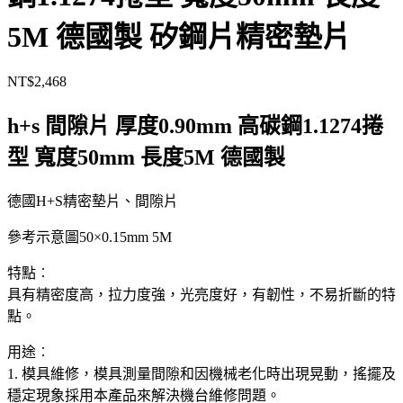
5M 德國製 矽鋼片精密墊片
NT$
2,468
h+s 間隙片 厚度0.90mm 高碳鋼1.1274捲
型 寬度50mm 長度5M 德國製
德國H+S精密墊片、間隙片
參考示意圖50×0.15mm 5M
特點︰
具有精密度高，拉力度強，光亮度好，有韌性，不易折斷的特
點。
用途︰
1. 模具維修，模具測量間隙和因機械老化時出現晃動，搖擺及
穩定現象採用本產品來解決機台維修問題。