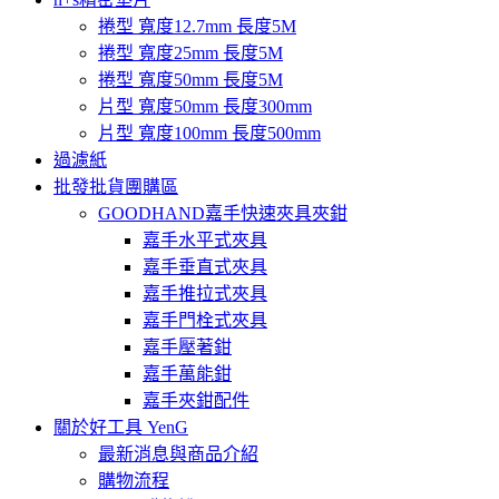
捲型 寬度12.7mm 長度5M
捲型 寬度25mm 長度5M
捲型 寬度50mm 長度5M
片型 寬度50mm 長度300mm
片型 寬度100mm 長度500mm
過濾紙
批發批貨團購區
GOODHAND嘉手快速夾具夾鉗
嘉手水平式夾具
嘉手垂直式夾具
嘉手推拉式夾具
嘉手門栓式夾具
嘉手壓著鉗
嘉手萬能鉗
嘉手夾鉗配件
關於好工具 YenG
最新消息與商品介紹
購物流程