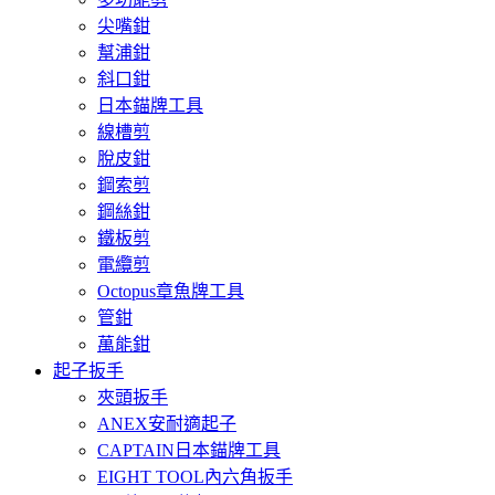
尖嘴鉗
幫浦鉗
斜口鉗
日本錨牌工具
線槽剪
脫皮鉗
鋼索剪
鋼絲鉗
鐵板剪
電纜剪
Octopus章魚牌工具
管鉗
萬能鉗
起子扳手
夾頭扳手
ANEX安耐適起子
CAPTAIN日本錨牌工具
EIGHT TOOL內六角扳手