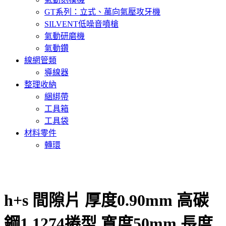
GT系列：立式、萬向氣壓攻牙機
SILVENT低噪音噴槍
氣動研磨機
氣動鑽
線網管類
導線器
整理收納
綑綁帶
工具箱
工具袋
材料零件
轉環
h+s 間隙片 厚度0.90mm 高碳
鋼1.1274捲型 寬度50mm 長度