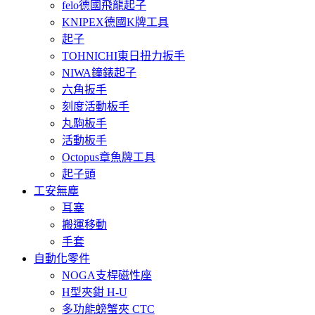
felo德國飛龍起子
KNIPEX德國K牌工具
起子
TOHNICHI東日扭力扳手
NIWA鐘錶起子
六角扳手
刻度活動板手
丸駒板手
活動板手
Octopus章魚牌工具
起子頭
工安無塵
耳塞
搬運移動
手套
自動化零件
NOGA支桿磁性座
H型夾鉗 H-U
多功能螃蟹夾 CTC