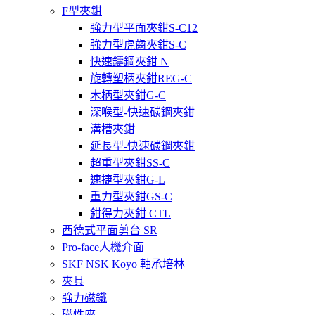
F型夾鉗
強力型平面夾鉗S-C12
強力型虎齒夾鉗S-C
快速鑄鋼夾鉗 N
旋轉塑柄夾鉗REG-C
木柄型夾鉗G-C
深喉型-快速碳鋼夾鉗
溝槽夾鉗
延長型-快速碳鋼夾鉗
超重型夾鉗SS-C
速捷型夾鉗G-L
重力型夾鉗GS-C
鉗得力夾鉗 CTL
西德式平面剪台 SR
Pro-face人機介面
SKF NSK Koyo 軸承培林
夾具
強力磁鐵
磁性座