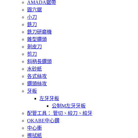
AMADA鋸帶
圓穴鋸
小刀
銑刀
銑刀研磨機
錐型鑽頭
剝皮刀
剪刀
斜柄長鑽頭
水砂紙
各式絲攻
鑽頭絲攻
牙板
左牙牙板
公制M左牙牙板
配管工具： 管切、絞刀、絞牙
OKABE中心鑽
中心衝
擦拭紙