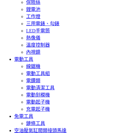
保險絲
鋰電池
工作燈
三用電錶、勾錶
LED手電筒
熱像儀
溫度控制器
內視鏡
電動工具
線鋸機
電動工具組
電鑽類
電動清潔工具
電動刻模機
電動起子機
充電起子機
免電工具
鏈條工具
空油壓氣缸閥類接頭馬達