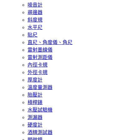
噪音計
尋邊器
斜度規
水平尺
貼尺
直尺、角度儀、角尺
雷射墨線儀
雷射測距儀
內徑卡規
外徑卡規
厚度計
溫度量測器
胎壓計
槓桿錶
水壓試驗機
測漏器
硬度計
酒精測試器
顯微鏡