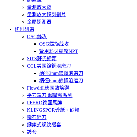
量測放大鏡
量測放大鏡刻劃片
金屬探測器
切削研磨
OSG絲攻
OSG螺旋絲攻
管用斜牙絲攻NPT
SU'S蘇氏鑽頭
CCL美國鎢鋼滾磨刀
柄徑3mm鎢鋼滾磨刀
柄徑6mm鎢鋼滾磨刀
Flowdrill德國熱熔鑽
平刀銑刀-超微粒系列
PFERD德國馬牌
KLINGSPOR砂紙、砂輪
鑽石銼刀
鍵鎖式螺紋襯套
護套