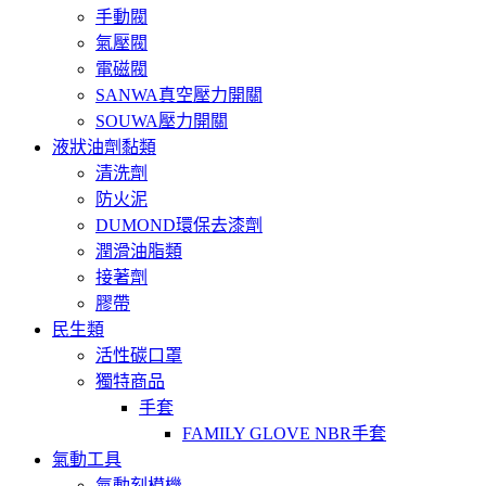
手動閥
氣壓閥
電磁閥
SANWA真空壓力開關
SOUWA壓力開關
液狀油劑黏類
清洗劑
防火泥
DUMOND環保去漆劑
潤滑油脂類
接著劑
膠帶
民生類
活性碳口罩
獨特商品
手套
FAMILY GLOVE NBR手套
氣動工具
氣動刻模機