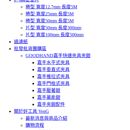
捲型 寬度12.7mm 長度5M
捲型 寬度25mm 長度5M
捲型 寬度50mm 長度5M
片型 寬度50mm 長度300mm
片型 寬度100mm 長度500mm
過濾紙
批發批貨團購區
GOODHAND嘉手快速夾具夾鉗
嘉手水平式夾具
嘉手垂直式夾具
嘉手推拉式夾具
嘉手門栓式夾具
嘉手壓著鉗
嘉手萬能鉗
嘉手夾鉗配件
關於好工具 YenG
最新消息與商品介紹
購物流程