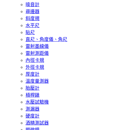
噪音計
尋邊器
斜度規
水平尺
貼尺
直尺、角度儀、角尺
雷射墨線儀
雷射測距儀
內徑卡規
外徑卡規
厚度計
溫度量測器
胎壓計
槓桿錶
水壓試驗機
測漏器
硬度計
酒精測試器
顯微鏡