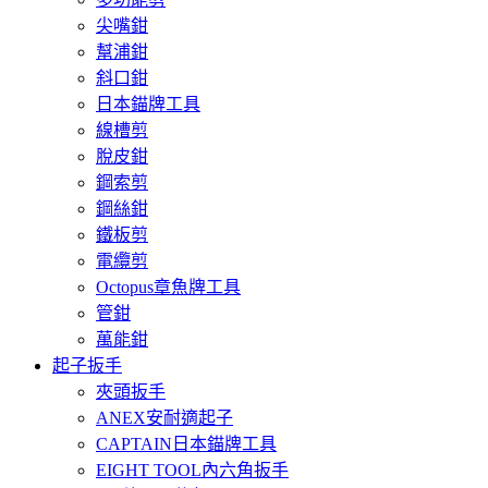
尖嘴鉗
幫浦鉗
斜口鉗
日本錨牌工具
線槽剪
脫皮鉗
鋼索剪
鋼絲鉗
鐵板剪
電纜剪
Octopus章魚牌工具
管鉗
萬能鉗
起子扳手
夾頭扳手
ANEX安耐適起子
CAPTAIN日本錨牌工具
EIGHT TOOL內六角扳手