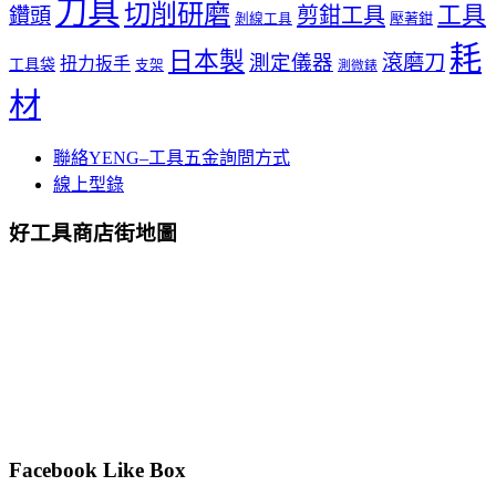
刀具
切削研磨
工具
剪鉗工具
鑽頭
壓著鉗
剝線工具
耗
日本製
測定儀器
滾磨刀
扭力扳手
工具袋
支架
測微錶
材
聯絡YENG–工具五金詢問方式
線上型錄
好工具商店街地圖
Facebook Like Box