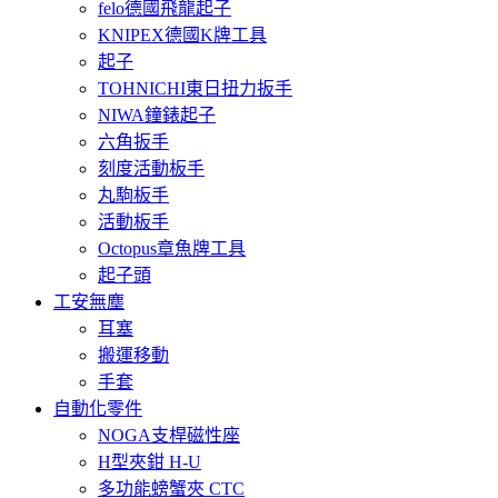
felo德國飛龍起子
KNIPEX德國K牌工具
起子
TOHNICHI東日扭力扳手
NIWA鐘錶起子
六角扳手
刻度活動板手
丸駒板手
活動板手
Octopus章魚牌工具
起子頭
工安無塵
耳塞
搬運移動
手套
自動化零件
NOGA支桿磁性座
H型夾鉗 H-U
多功能螃蟹夾 CTC