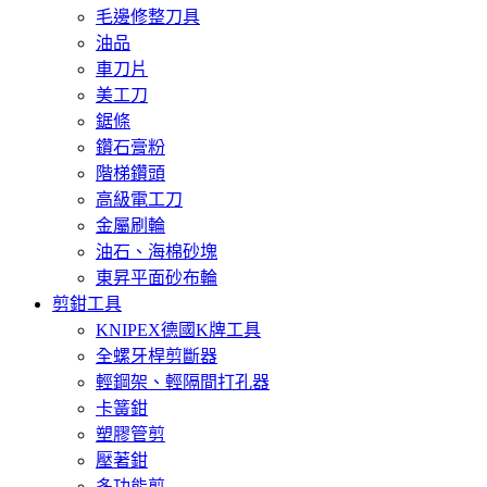
毛邊修整刀具
油品
車刀片
美工刀
鋸條
鑽石膏粉
階梯鑽頭
高級電工刀
金屬刷輪
油石、海棉砂塊
東昇平面砂布輪
剪鉗工具
KNIPEX德國K牌工具
全螺牙桿剪斷器
輕鋼架、輕隔間打孔器
卡簧鉗
塑膠管剪
壓著鉗
多功能剪