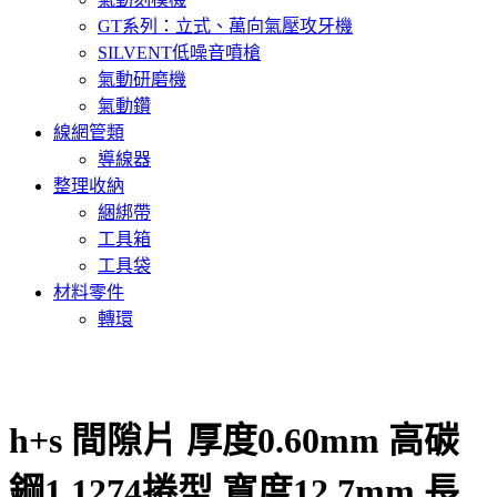
GT系列：立式、萬向氣壓攻牙機
SILVENT低噪音噴槍
氣動研磨機
氣動鑽
線網管類
導線器
整理收納
綑綁帶
工具箱
工具袋
材料零件
轉環
h+s 間隙片 厚度0.60mm 高碳
鋼1.1274捲型 寬度12.7mm 長