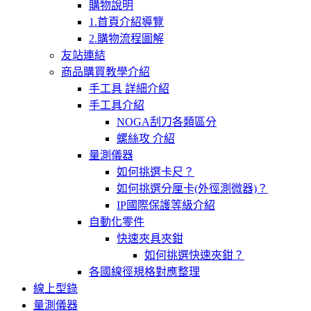
購物說明
1.首頁介紹導覽
2.購物流程圖解
友站連結
商品購買教學介紹
手工具 詳細介紹
手工具介紹
NOGA刮刀各類區分
螺絲攻 介紹
量測儀器
如何挑選卡尺？
如何挑選分厘卡(外徑測微器)？
IP國際保護等級介紹
自動化零件
快速夾具夾鉗
如何挑選快速夾鉗？
各國線徑規格對應整理
線上型錄
量測儀器