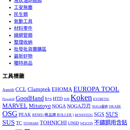
液狀油劑黏類
工安無塵
民生類
氣動工具
材料零件
線網管類
整理收納
批發批貨團購區
最新好物
獨特商品
工具標籤
EUROPA TOOL
Clamptek
CCL
EHOMA
Asmith
Koken
GoodHand
HTD
h+s
Flowdrill
KYORITSU
JOB
MARVEL
Mitutoyo
NOGA
NOGA刀刃
OKABE
NOGA握柄
OSG
SU'S
SGS
PEAK
REMS (舊品牌 ROLLER )
RENNSTEIG
SUS
TOHNICHI
不鏽鋼用含鈷
TC
UNID
TENMARS
WEICON