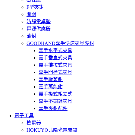
F型夾鉗
開關
防靜電桌墊
電源供應器
油封
GOODHAND嘉手快速夾具夾鉗
嘉手水平式夾具
嘉手垂直式夾具
嘉手推拉式夾具
嘉手門栓式夾具
嘉手壓著鉗
嘉手萬能鉗
嘉手複式組立式
嘉手不鏽鋼夾具
嘉手夾鉗配件
電子工具
檢電器
HOKUYO北陽光電開關