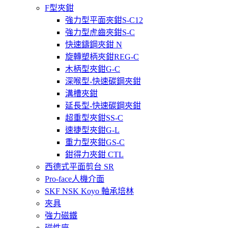
F型夾鉗
強力型平面夾鉗S-C12
強力型虎齒夾鉗S-C
快速鑄鋼夾鉗 N
旋轉塑柄夾鉗REG-C
木柄型夾鉗G-C
深喉型-快速碳鋼夾鉗
溝槽夾鉗
延長型-快速碳鋼夾鉗
超重型夾鉗SS-C
速捷型夾鉗G-L
重力型夾鉗GS-C
鉗得力夾鉗 CTL
西德式平面剪台 SR
Pro-face人機介面
SKF NSK Koyo 軸承培林
夾具
強力磁鐵
磁性座