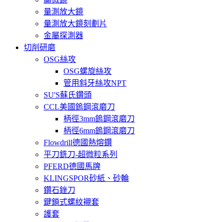
量測放大鏡
量測放大鏡刻劃片
金屬探測器
切削研磨
OSG絲攻
OSG螺旋絲攻
管用斜牙絲攻NPT
SU'S蘇氏鑽頭
CCL美國鎢鋼滾磨刀
柄徑3mm鎢鋼滾磨刀
柄徑6mm鎢鋼滾磨刀
Flowdrill德國熱熔鑽
平刀銑刀-超微粒系列
PFERD德國馬牌
KLINGSPOR砂紙、砂輪
鑽石銼刀
鍵鎖式螺紋襯套
護套