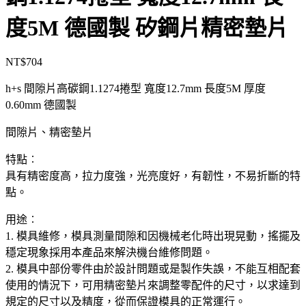
度5M 德國製 矽鋼片精密墊片
NT$
704
h+s 間隙片高碳鋼1.1274捲型 寬度12.7mm 長度5M 厚度
0.60mm 德國製
間隙片、精密墊片
特點︰
具有精密度高，拉力度強，光亮度好，有韌性，不易折斷的特
點。
用途︰
1. 模具維修，模具測量間隙和因機械老化時出現晃動，搖擺及
穩定現象採用本產品來解決機台維修問題。
2. 模具中部份零件由於設計問題或是製作失誤，不能互相配套
使用的情況下，可用精密墊片來調整零配件的尺寸，以求達到
規定的尺寸以及精度，從而保證模具的正常運行。