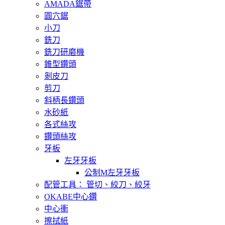
AMADA鋸帶
圓穴鋸
小刀
銑刀
銑刀研磨機
錐型鑽頭
剝皮刀
剪刀
斜柄長鑽頭
水砂紙
各式絲攻
鑽頭絲攻
牙板
左牙牙板
公制M左牙牙板
配管工具： 管切、絞刀、絞牙
OKABE中心鑽
中心衝
擦拭紙