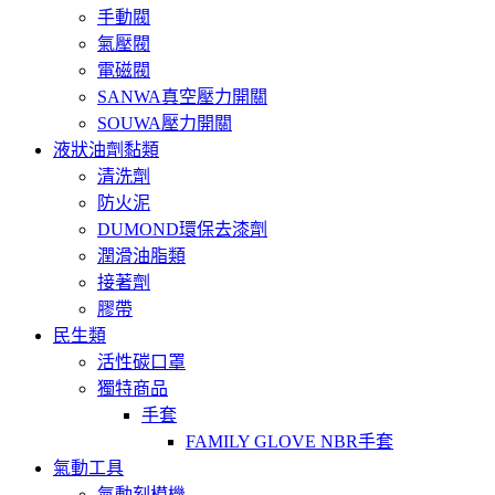
手動閥
氣壓閥
電磁閥
SANWA真空壓力開關
SOUWA壓力開關
液狀油劑黏類
清洗劑
防火泥
DUMOND環保去漆劑
潤滑油脂類
接著劑
膠帶
民生類
活性碳口罩
獨特商品
手套
FAMILY GLOVE NBR手套
氣動工具
氣動刻模機