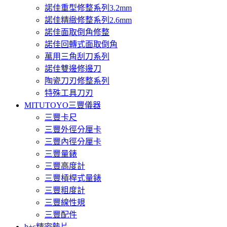
諾佳重型修整系列3.2mm
諾佳精緻修整系列2.6mm
諾佳面取倒角修整
諾佳回轉式面取倒角
萬用三角刮刀系列
諾佳雙邊修邊刀
陶瓷刀刃修整系列
特殊工具刀刃
MITUTOYO三豐儀器
三豐卡尺
三豐外徑分厘卡
三豐內徑分厘卡
三豐量錶
三豐高度計
三豐槓桿式量錶
三豐粗度計
三豐線性規
三豐配件
h+s精密墊片