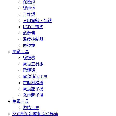
保險絲
鋰電池
工作燈
三用電錶、勾錶
LED手電筒
熱像儀
溫度控制器
內視鏡
電動工具
線鋸機
電動工具組
電鑽類
電動清潔工具
電動刻模機
電動起子機
充電起子機
免電工具
鏈條工具
空油壓氣缸閥類接頭馬達