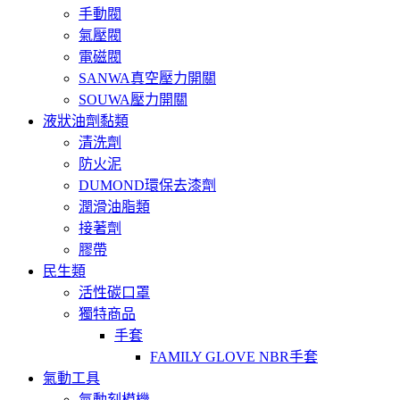
手動閥
氣壓閥
電磁閥
SANWA真空壓力開關
SOUWA壓力開關
液狀油劑黏類
清洗劑
防火泥
DUMOND環保去漆劑
潤滑油脂類
接著劑
膠帶
民生類
活性碳口罩
獨特商品
手套
FAMILY GLOVE NBR手套
氣動工具
氣動刻模機