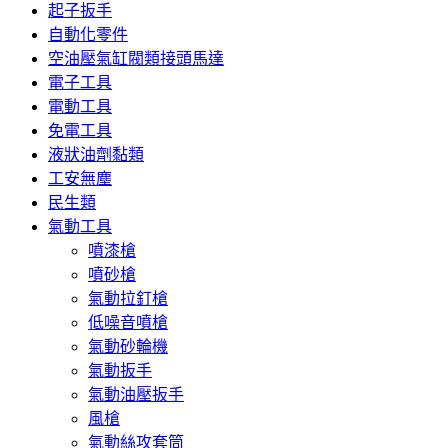
起子扳手
自動化零件
空油壓氣缸閥類接頭馬達
電子工具
電動工具
免電工具
液狀油劑黏類
工安無塵
民生類
氣動工具
噴漆槍
噴砂槍
氣動拉釘槍
低噪音噴槍
氣動砂輪機
氣動扳手
氣動油壓扳手
風槍
氣動絲攻套筒