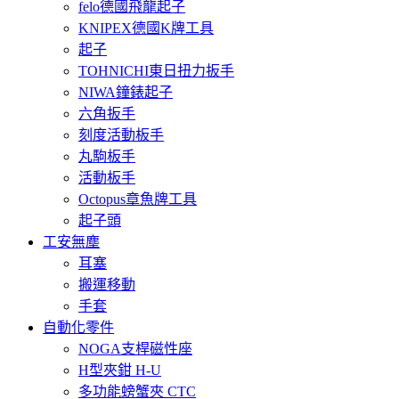
felo德國飛龍起子
KNIPEX德國K牌工具
起子
TOHNICHI東日扭力扳手
NIWA鐘錶起子
六角扳手
刻度活動板手
丸駒板手
活動板手
Octopus章魚牌工具
起子頭
工安無塵
耳塞
搬運移動
手套
自動化零件
NOGA支桿磁性座
H型夾鉗 H-U
多功能螃蟹夾 CTC