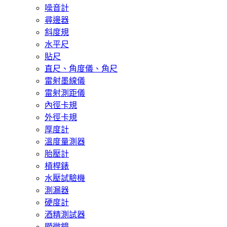
噪音計
尋邊器
斜度規
水平尺
貼尺
直尺、角度儀、角尺
雷射墨線儀
雷射測距儀
內徑卡規
外徑卡規
厚度計
溫度量測器
胎壓計
槓桿錶
水壓試驗機
測漏器
硬度計
酒精測試器
顯微鏡