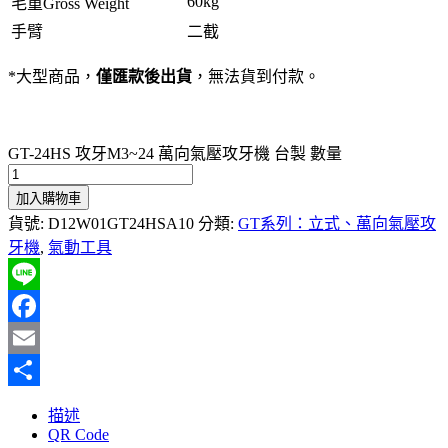
60kg
毛重Gross Weight
手臂
二截
*大型商品，
僅匯款後出貨
，無法貨到付款。
GT-24HS 攻牙M3~24 萬向氣壓攻牙機 台製 數量
加入購物車
貨號:
D12W01GT24HSA10
分類:
GT系列：立式、萬向氣壓攻
牙機
,
氣動工具
Line
Facebook
Email
分
描述
享
QR Code