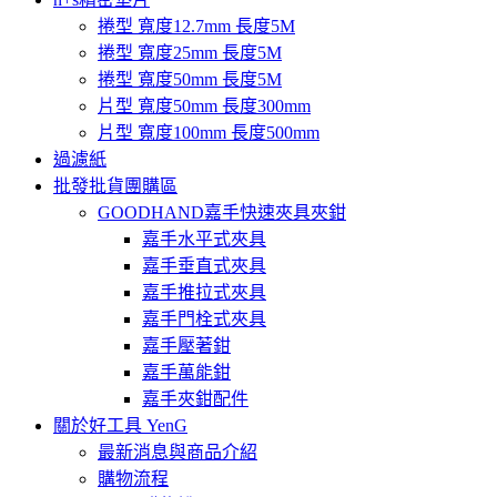
捲型 寬度12.7mm 長度5M
捲型 寬度25mm 長度5M
捲型 寬度50mm 長度5M
片型 寬度50mm 長度300mm
片型 寬度100mm 長度500mm
過濾紙
批發批貨團購區
GOODHAND嘉手快速夾具夾鉗
嘉手水平式夾具
嘉手垂直式夾具
嘉手推拉式夾具
嘉手門栓式夾具
嘉手壓著鉗
嘉手萬能鉗
嘉手夾鉗配件
關於好工具 YenG
最新消息與商品介紹
購物流程