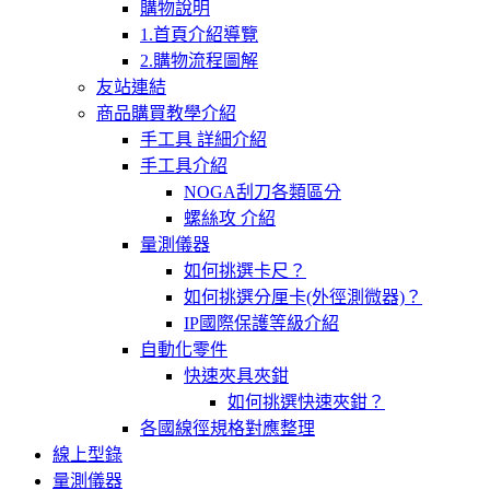
購物說明
1.首頁介紹導覽
2.購物流程圖解
友站連結
商品購買教學介紹
手工具 詳細介紹
手工具介紹
NOGA刮刀各類區分
螺絲攻 介紹
量測儀器
如何挑選卡尺？
如何挑選分厘卡(外徑測微器)？
IP國際保護等級介紹
自動化零件
快速夾具夾鉗
如何挑選快速夾鉗？
各國線徑規格對應整理
線上型錄
量測儀器