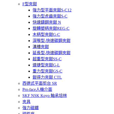
F型夾鉗
強力型平面夾鉗S-C12
強力型虎齒夾鉗S-C
快速鑄鋼夾鉗 N
旋轉塑柄夾鉗REG-C
木柄型夾鉗G-C
深喉型-快速碳鋼夾鉗
溝槽夾鉗
延長型-快速碳鋼夾鉗
超重型夾鉗SS-C
速捷型夾鉗G-L
重力型夾鉗GS-C
鉗得力夾鉗 CTL
西德式平面剪台 SR
Pro-face人機介面
SKF NSK Koyo 軸承培林
夾具
強力磁鐵
磁性座