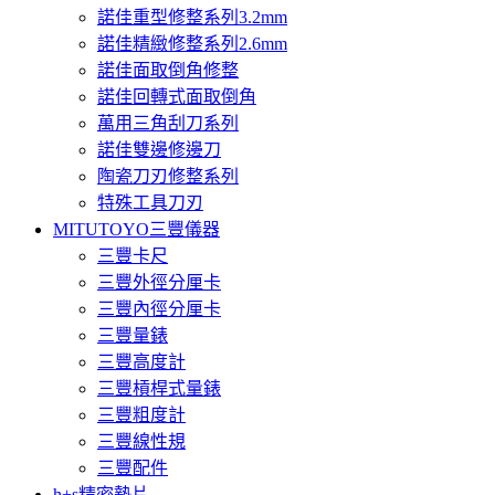
諾佳重型修整系列3.2mm
諾佳精緻修整系列2.6mm
諾佳面取倒角修整
諾佳回轉式面取倒角
萬用三角刮刀系列
諾佳雙邊修邊刀
陶瓷刀刃修整系列
特殊工具刀刃
MITUTOYO三豐儀器
三豐卡尺
三豐外徑分厘卡
三豐內徑分厘卡
三豐量錶
三豐高度計
三豐槓桿式量錶
三豐粗度計
三豐線性規
三豐配件
h+s精密墊片