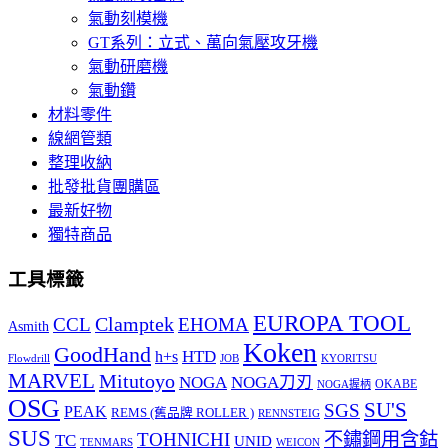
氣動刻模機
GT系列：立式、萬向氣壓攻牙機
氣動研磨機
氣動鑽
材料零件
線網管類
整理收納
批發批貨團購區
最新好物
獨特商品
工具標籤
EUROPA TOOL
Clamptek
CCL
EHOMA
Asmith
Koken
GoodHand
HTD
h+s
Flowdrill
KYORITSU
JOB
MARVEL
Mitutoyo
NOGA
NOGA刀刃
OKABE
NOGA握柄
OSG
SU'S
SGS
PEAK
REMS (舊品牌 ROLLER )
RENNSTEIG
SUS
TOHNICHI
不鏽鋼用含鈷
TC
UNID
TENMARS
WEICON