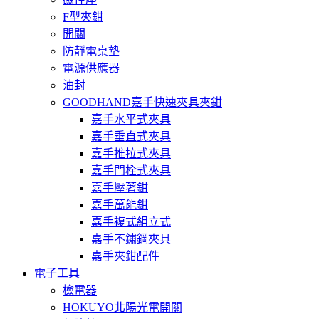
F型夾鉗
開關
防靜電桌墊
電源供應器
油封
GOODHAND嘉手快速夾具夾鉗
嘉手水平式夾具
嘉手垂直式夾具
嘉手推拉式夾具
嘉手門栓式夾具
嘉手壓著鉗
嘉手萬能鉗
嘉手複式組立式
嘉手不鏽鋼夾具
嘉手夾鉗配件
電子工具
檢電器
HOKUYO北陽光電開關