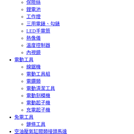
保險絲
鋰電池
工作燈
三用電錶、勾錶
LED手電筒
熱像儀
溫度控制器
內視鏡
電動工具
線鋸機
電動工具組
電鑽類
電動清潔工具
電動刻模機
電動起子機
充電起子機
免電工具
鏈條工具
空油壓氣缸閥類接頭馬達