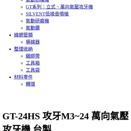
GT系列：立式、萬向氣壓攻牙機
SILVENT低噪音噴槍
氣動研磨機
氣動鑽
線網管類
導線器
整理收納
綑綁帶
工具箱
工具袋
材料零件
轉環
GT-24HS 攻牙M3~24 萬向氣壓
攻牙機 台製