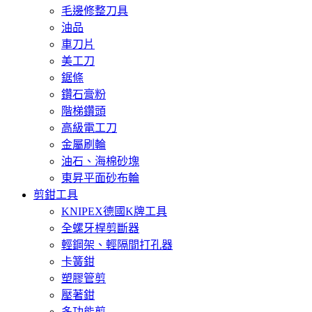
毛邊修整刀具
油品
車刀片
美工刀
鋸條
鑽石膏粉
階梯鑽頭
高級電工刀
金屬刷輪
油石、海棉砂塊
東昇平面砂布輪
剪鉗工具
KNIPEX德國K牌工具
全螺牙桿剪斷器
輕鋼架、輕隔間打孔器
卡簧鉗
塑膠管剪
壓著鉗
多功能剪