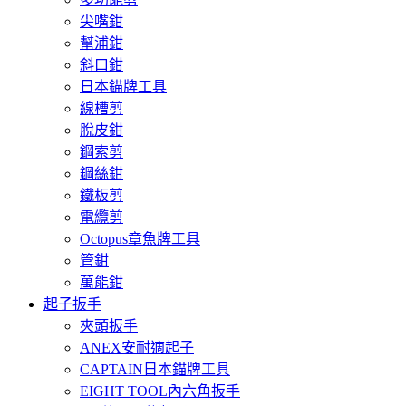
尖嘴鉗
幫浦鉗
斜口鉗
日本錨牌工具
線槽剪
脫皮鉗
鋼索剪
鋼絲鉗
鐵板剪
電纜剪
Octopus章魚牌工具
管鉗
萬能鉗
起子扳手
夾頭扳手
ANEX安耐適起子
CAPTAIN日本錨牌工具
EIGHT TOOL內六角扳手