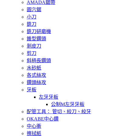
AMADA鋸帶
圓穴鋸
小刀
銑刀
銑刀研磨機
錐型鑽頭
剝皮刀
剪刀
斜柄長鑽頭
水砂紙
各式絲攻
鑽頭絲攻
牙板
左牙牙板
公制M左牙牙板
配管工具： 管切、絞刀、絞牙
OKABE中心鑽
中心衝
擦拭紙