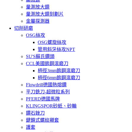
量測放大鏡
量測放大鏡刻劃片
金屬探測器
切削研磨
OSG絲攻
OSG螺旋絲攻
管用斜牙絲攻NPT
SU'S蘇氏鑽頭
CCL美國鎢鋼滾磨刀
柄徑3mm鎢鋼滾磨刀
柄徑6mm鎢鋼滾磨刀
Flowdrill德國熱熔鑽
平刀銑刀-超微粒系列
PFERD德國馬牌
KLINGSPOR砂紙、砂輪
鑽石銼刀
鍵鎖式螺紋襯套
護套