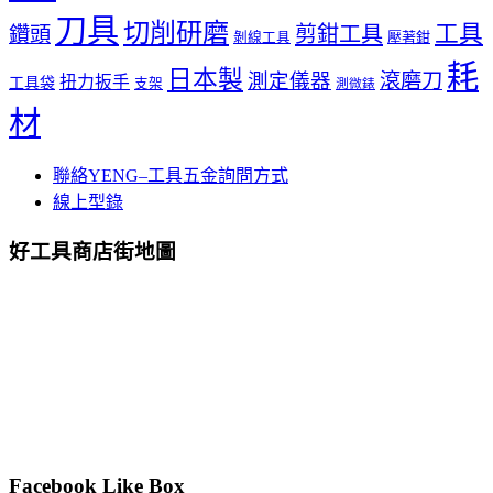
刀具
切削研磨
工具
剪鉗工具
鑽頭
壓著鉗
剝線工具
耗
日本製
測定儀器
滾磨刀
扭力扳手
工具袋
支架
測微錶
材
聯絡YENG–工具五金詢問方式
線上型錄
好工具商店街地圖
Facebook Like Box