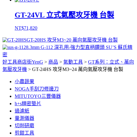
GT-24VL 立式氣壓攻牙機 台製
NT$
71,820
GT-20HS 攻牙M3~20 萬向氣壓攻牙機 台製
8.3mm G-112 深孔用-強力型直柄鑽頭 SU’S 蘇氏精
密
好工具商店街YenG
>
商品
>
氣動工具
>
GT系列：立式、萬向
氣壓攻牙機
>
GT-24HS 攻牙M3~24 萬向氣壓攻牙機 台製
小農蔬果
NOGA手刮刀修邊刀
MITUTOYO三豐儀器
h+s精密墊片
過濾紙
量測儀器
切削研磨
剪鉗工具