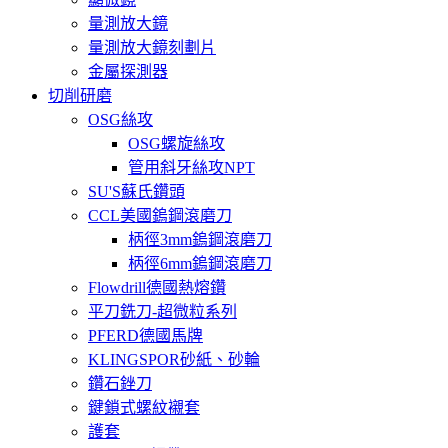
量測放大鏡
量測放大鏡刻劃片
金屬探測器
切削研磨
OSG絲攻
OSG螺旋絲攻
管用斜牙絲攻NPT
SU'S蘇氏鑽頭
CCL美國鎢鋼滾磨刀
柄徑3mm鎢鋼滾磨刀
柄徑6mm鎢鋼滾磨刀
Flowdrill德國熱熔鑽
平刀銑刀-超微粒系列
PFERD德國馬牌
KLINGSPOR砂紙、砂輪
鑽石銼刀
鍵鎖式螺紋襯套
護套