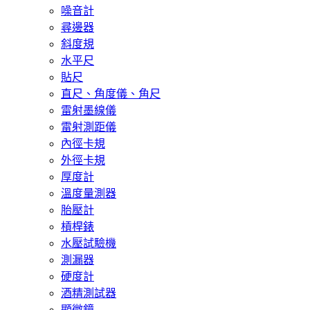
噪音計
尋邊器
斜度規
水平尺
貼尺
直尺、角度儀、角尺
雷射墨線儀
雷射測距儀
內徑卡規
外徑卡規
厚度計
溫度量測器
胎壓計
槓桿錶
水壓試驗機
測漏器
硬度計
酒精測試器
顯微鏡