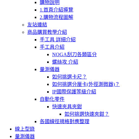
購物說明
1.首頁介紹導覽
2.購物流程圖解
友站連結
商品購買教學介紹
手工具 詳細介紹
手工具介紹
NOGA刮刀各類區分
螺絲攻 介紹
量測儀器
如何挑選卡尺？
如何挑選分厘卡(外徑測微器)？
IP國際保護等級介紹
自動化零件
快速夾具夾鉗
如何挑選快速夾鉗？
各國線徑規格對應整理
線上型錄
量測儀器