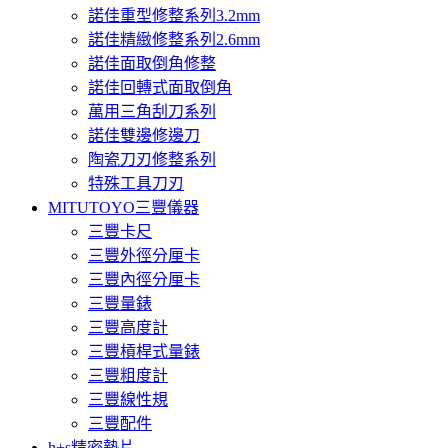
諾佳重型修整系列3.2mm
諾佳精緻修整系列2.6mm
諾佳面取倒角修整
諾佳回轉式面取倒角
萬用三角刮刀系列
諾佳雙邊修邊刀
陶瓷刀刃修整系列
特殊工具刀刃
MITUTOYO三豐儀器
三豐卡尺
三豐外徑分厘卡
三豐內徑分厘卡
三豐量錶
三豐高度計
三豐槓桿式量錶
三豐粗度計
三豐線性規
三豐配件
h+s精密墊片