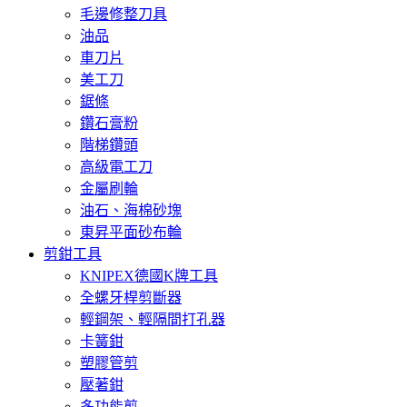
毛邊修整刀具
油品
車刀片
美工刀
鋸條
鑽石膏粉
階梯鑽頭
高級電工刀
金屬刷輪
油石、海棉砂塊
東昇平面砂布輪
剪鉗工具
KNIPEX德國K牌工具
全螺牙桿剪斷器
輕鋼架、輕隔間打孔器
卡簧鉗
塑膠管剪
壓著鉗
多功能剪