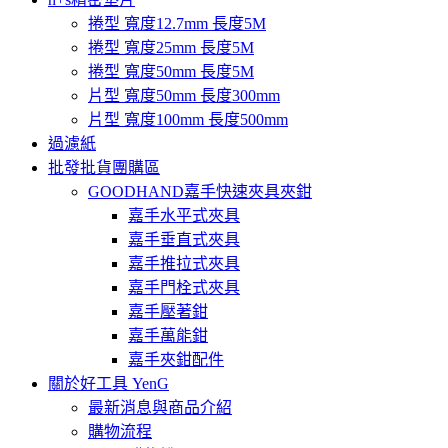
捲型 寬度12.7mm 長度5M
捲型 寬度25mm 長度5M
捲型 寬度50mm 長度5M
片型 寬度50mm 長度300mm
片型 寬度100mm 長度500mm
過濾紙
批發批貨團購區
GOODHAND嘉手快速夾具夾鉗
嘉手水平式夾具
嘉手垂直式夾具
嘉手推拉式夾具
嘉手門栓式夾具
嘉手壓著鉗
嘉手萬能鉗
嘉手夾鉗配件
關於好工具 YenG
最新消息與商品介紹
購物流程