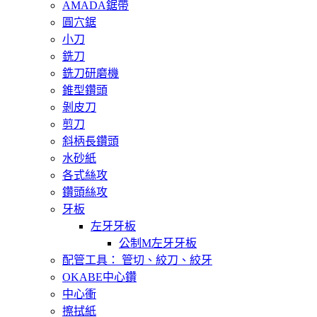
AMADA鋸帶
圓穴鋸
小刀
銑刀
銑刀研磨機
錐型鑽頭
剝皮刀
剪刀
斜柄長鑽頭
水砂紙
各式絲攻
鑽頭絲攻
牙板
左牙牙板
公制M左牙牙板
配管工具： 管切、絞刀、絞牙
OKABE中心鑽
中心衝
擦拭紙