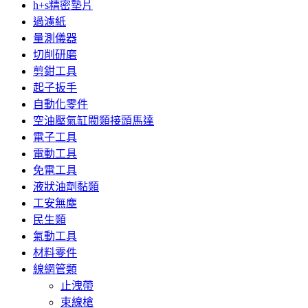
h+s精密墊片
過濾紙
量測儀器
切削研磨
剪鉗工具
起子扳手
自動化零件
空油壓氣缸閥類接頭馬達
電子工具
電動工具
免電工具
液狀油劑黏類
工安無塵
民生類
氣動工具
材料零件
線網管類
止洩帶
束線槍