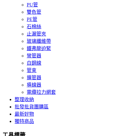
PU管
雙色管
PE管
石棉絲
止漏管夾
玻璃纖維帶
鐵弗龍迫緊
彎管器
白鋼線
管束
擴管器
導線器
電纜拉力網套
整理收納
批發批貨團購區
最新好物
獨特商品
工具標籤