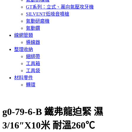
GT系列：立式、萬向氣壓攻牙機
SILVENT低噪音噴槍
氣動研磨機
氣動鑽
線網管類
導線器
整理收納
綑綁帶
工具箱
工具袋
材料零件
轉環
g0-79-6-B 鐵弗龍迫緊 濕
3/16″X10米 耐溫260℃