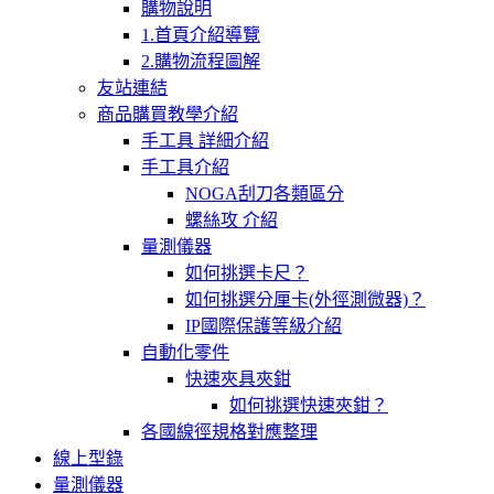
購物說明
1.首頁介紹導覽
2.購物流程圖解
友站連結
商品購買教學介紹
手工具 詳細介紹
手工具介紹
NOGA刮刀各類區分
螺絲攻 介紹
量測儀器
如何挑選卡尺？
如何挑選分厘卡(外徑測微器)？
IP國際保護等級介紹
自動化零件
快速夾具夾鉗
如何挑選快速夾鉗？
各國線徑規格對應整理
線上型錄
量測儀器