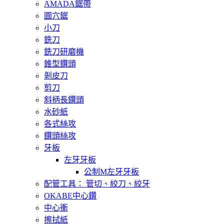
AMADA鋸帶
圓穴鋸
小刀
銑刀
銑刀研磨機
錐型鑽頭
剝皮刀
剪刀
斜柄長鑽頭
水砂紙
各式絲攻
鑽頭絲攻
牙板
左牙牙板
公制M左牙牙板
配管工具： 管切、絞刀、絞牙
OKABE中心鑽
中心衝
擦拭紙