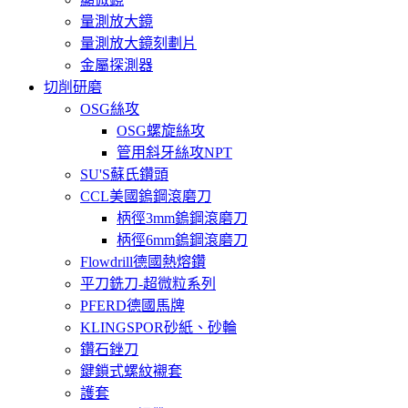
量測放大鏡
量測放大鏡刻劃片
金屬探測器
切削研磨
OSG絲攻
OSG螺旋絲攻
管用斜牙絲攻NPT
SU'S蘇氏鑽頭
CCL美國鎢鋼滾磨刀
柄徑3mm鎢鋼滾磨刀
柄徑6mm鎢鋼滾磨刀
Flowdrill德國熱熔鑽
平刀銑刀-超微粒系列
PFERD德國馬牌
KLINGSPOR砂紙、砂輪
鑽石銼刀
鍵鎖式螺紋襯套
護套