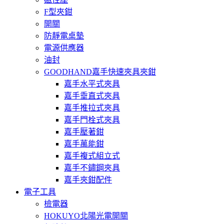
F型夾鉗
開關
防靜電桌墊
電源供應器
油封
GOODHAND嘉手快速夾具夾鉗
嘉手水平式夾具
嘉手垂直式夾具
嘉手推拉式夾具
嘉手門栓式夾具
嘉手壓著鉗
嘉手萬能鉗
嘉手複式組立式
嘉手不鏽鋼夾具
嘉手夾鉗配件
電子工具
檢電器
HOKUYO北陽光電開關