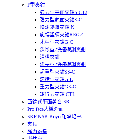
F型夾鉗
強力型平面夾鉗S-C12
強力型虎齒夾鉗S-C
快速鑄鋼夾鉗 N
旋轉塑柄夾鉗REG-C
木柄型夾鉗G-C
深喉型-快速碳鋼夾鉗
溝槽夾鉗
延長型-快速碳鋼夾鉗
超重型夾鉗SS-C
速捷型夾鉗G-L
重力型夾鉗GS-C
鉗得力夾鉗 CTL
西德式平面剪台 SR
Pro-face人機介面
SKF NSK Koyo 軸承培林
夾具
強力磁鐵
磁性座