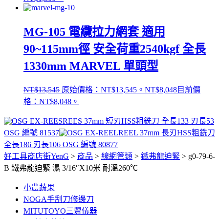
MG-105 電纜拉力網套 適用
90~115mm徑 安全荷重2540kgf 全長
1330mm MARVEL 單頭型
NT$
13,545
原始價格：NT$13,545。
NT$
8,048
目前價
格：NT$8,048。
REES 37mm 短刃HSS粗銑刀 全長133 刃長53
OSG 編號 81537
REEL 37mm 長刃HSS粗銑刀
全長186 刃長106 OSG 編號 80877
好工具商店街YenG
>
商品
>
線網管類
>
鐵弗龍迫緊
>
g0-79-6-
B 鐵弗龍迫緊 濕 3/16″X10米 耐溫260℃
小農蔬果
NOGA手刮刀修邊刀
MITUTOYO三豐儀器