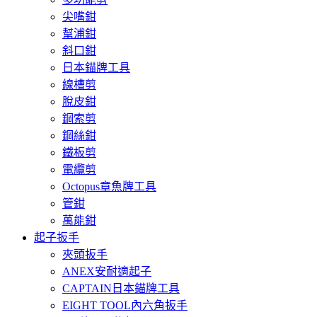
尖嘴鉗
幫浦鉗
斜口鉗
日本錨牌工具
線槽剪
脫皮鉗
鋼索剪
鋼絲鉗
鐵板剪
電纜剪
Octopus章魚牌工具
管鉗
萬能鉗
起子扳手
夾頭扳手
ANEX安耐適起子
CAPTAIN日本錨牌工具
EIGHT TOOL內六角扳手