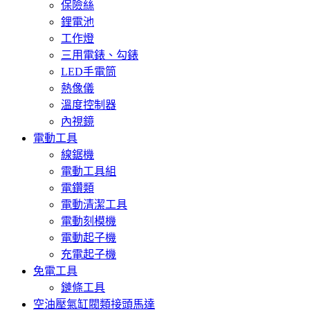
保險絲
鋰電池
工作燈
三用電錶、勾錶
LED手電筒
熱像儀
溫度控制器
內視鏡
電動工具
線鋸機
電動工具組
電鑽類
電動清潔工具
電動刻模機
電動起子機
充電起子機
免電工具
鏈條工具
空油壓氣缸閥類接頭馬達