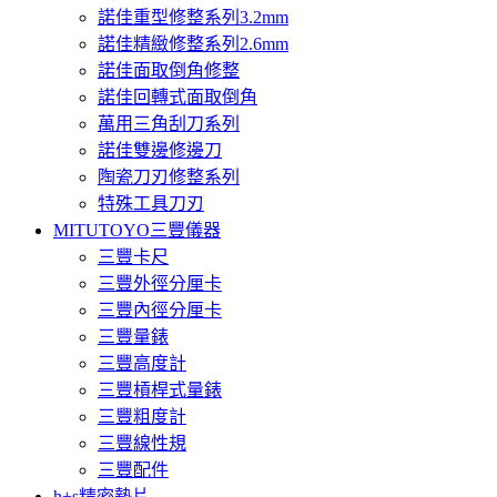
諾佳重型修整系列3.2mm
諾佳精緻修整系列2.6mm
諾佳面取倒角修整
諾佳回轉式面取倒角
萬用三角刮刀系列
諾佳雙邊修邊刀
陶瓷刀刃修整系列
特殊工具刀刃
MITUTOYO三豐儀器
三豐卡尺
三豐外徑分厘卡
三豐內徑分厘卡
三豐量錶
三豐高度計
三豐槓桿式量錶
三豐粗度計
三豐線性規
三豐配件
h+s精密墊片