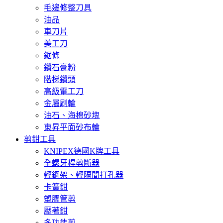
毛邊修整刀具
油品
車刀片
美工刀
鋸條
鑽石膏粉
階梯鑽頭
高級電工刀
金屬刷輪
油石、海棉砂塊
東昇平面砂布輪
剪鉗工具
KNIPEX德國K牌工具
全螺牙桿剪斷器
輕鋼架、輕隔間打孔器
卡簧鉗
塑膠管剪
壓著鉗
多功能剪