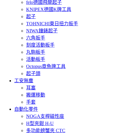
felo德國飛龍起子
KNIPEX德國K牌工具
起子
TOHNICHI東日扭力扳手
NIWA鐘錶起子
六角扳手
刻度活動板手
丸駒板手
活動板手
Octopus章魚牌工具
起子頭
工安無塵
耳塞
搬運移動
手套
自動化零件
NOGA支桿磁性座
H型夾鉗 H-U
多功能螃蟹夾 CTC