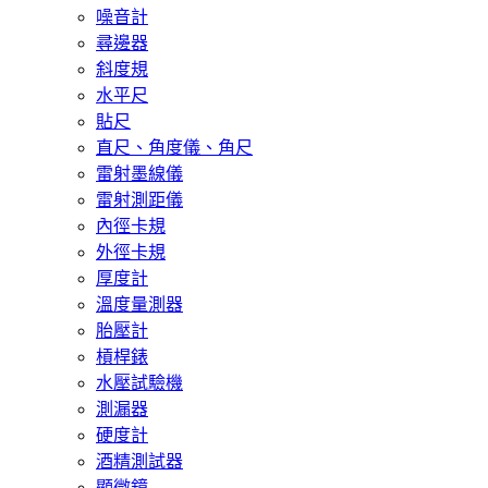
噪音計
尋邊器
斜度規
水平尺
貼尺
直尺、角度儀、角尺
雷射墨線儀
雷射測距儀
內徑卡規
外徑卡規
厚度計
溫度量測器
胎壓計
槓桿錶
水壓試驗機
測漏器
硬度計
酒精測試器
顯微鏡