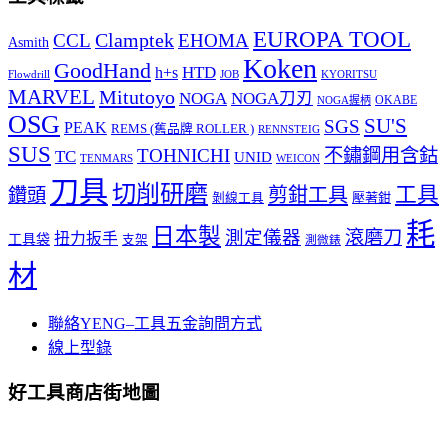
EUROPA TOOL
Clamptek
CCL
EHOMA
Asmith
Koken
GoodHand
HTD
h+s
Flowdrill
KYORITSU
JOB
MARVEL
Mitutoyo
NOGA
NOGA刀刃
OKABE
NOGA握柄
OSG
SU'S
SGS
PEAK
REMS (舊品牌 ROLLER )
RENNSTEIG
SUS
TOHNICHI
不鏽鋼用含鈷
TC
UNID
TENMARS
WEICON
刀具
切削研磨
工具
剪鉗工具
鑽頭
壓著鉗
剝線工具
耗
日本製
測定儀器
滾磨刀
扭力扳手
工具袋
支架
測微錶
材
聯絡YENG–工具五金詢問方式
線上型錄
好工具商店街地圖