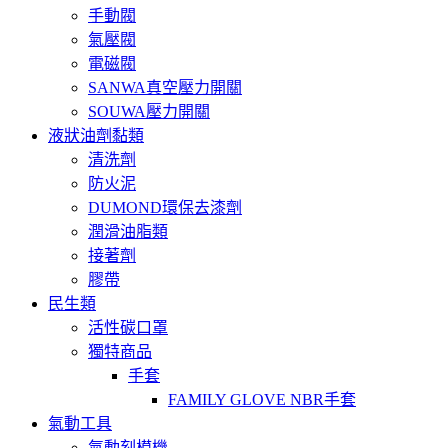
手動閥
氣壓閥
電磁閥
SANWA真空壓力開關
SOUWA壓力開關
液狀油劑黏類
清洗劑
防火泥
DUMOND環保去漆劑
潤滑油脂類
接著劑
膠帶
民生類
活性碳口罩
獨特商品
手套
FAMILY GLOVE NBR手套
氣動工具
氣動刻模機