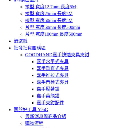
捲型 寬度12.7mm 長度5M
捲型 寬度25mm 長度5M
捲型 寬度50mm 長度5M
片型 寬度50mm 長度300mm
片型 寬度100mm 長度500mm
過濾紙
批發批貨團購區
GOODHAND嘉手快速夾具夾鉗
嘉手水平式夾具
嘉手垂直式夾具
嘉手推拉式夾具
嘉手門栓式夾具
嘉手壓著鉗
嘉手萬能鉗
嘉手夾鉗配件
關於好工具 YenG
最新消息與商品介紹
購物流程