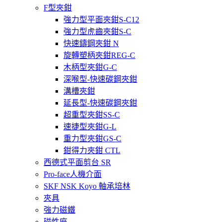
F型夾鉗
強力型平面夾鉗S-C12
強力型虎齒夾鉗S-C
快速鑄鋼夾鉗 N
旋轉塑柄夾鉗REG-C
木柄型夾鉗G-C
深喉型-快速碳鋼夾鉗
溝槽夾鉗
延長型-快速碳鋼夾鉗
超重型夾鉗SS-C
速捷型夾鉗G-L
重力型夾鉗GS-C
鉗得力夾鉗 CTL
西德式平面剪台 SR
Pro-face人機介面
SKF NSK Koyo 軸承培林
夾具
強力磁鐵
磁性座