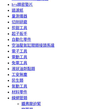
h+s精密墊片
過濾紙
量測儀器
切削研磨
剪鉗工具
起子扳手
自動化零件
空油壓氣缸閥類接頭馬達
電子工具
電動工具
免電工具
液狀油劑黏類
工安無塵
民生類
氣動工具
材料零件
線網管類
鐵弗龍迫緊