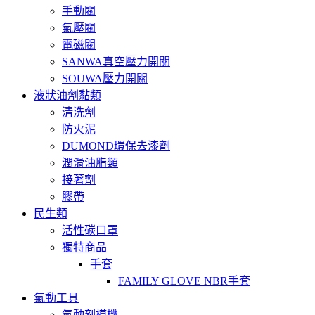
手動閥
氣壓閥
電磁閥
SANWA真空壓力開關
SOUWA壓力開關
液狀油劑黏類
清洗劑
防火泥
DUMOND環保去漆劑
潤滑油脂類
接著劑
膠帶
民生類
活性碳口罩
獨特商品
手套
FAMILY GLOVE NBR手套
氣動工具
氣動刻模機