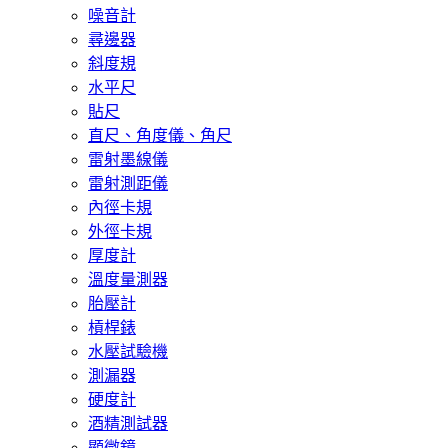
噪音計
尋邊器
斜度規
水平尺
貼尺
直尺、角度儀、角尺
雷射墨線儀
雷射測距儀
內徑卡規
外徑卡規
厚度計
溫度量測器
胎壓計
槓桿錶
水壓試驗機
測漏器
硬度計
酒精測試器
顯微鏡