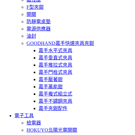
F型夾鉗
開關
防靜電桌墊
電源供應器
油封
GOODHAND嘉手快速夾具夾鉗
嘉手水平式夾具
嘉手垂直式夾具
嘉手推拉式夾具
嘉手門栓式夾具
嘉手壓著鉗
嘉手萬能鉗
嘉手複式組立式
嘉手不鏽鋼夾具
嘉手夾鉗配件
電子工具
檢電器
HOKUYO北陽光電開關