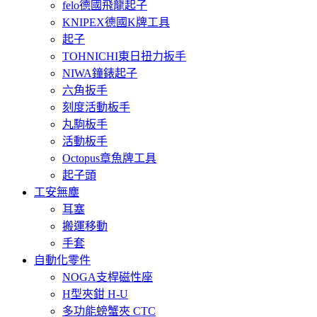
felo德國飛龍起子
KNIPEX德國K牌工具
起子
TOHNICHI東日扭力扳手
NIWA鐘錶起子
六角扳手
刻度活動板手
丸駒板手
活動板手
Octopus章魚牌工具
起子頭
工安無塵
耳塞
搬運移動
手套
自動化零件
NOGA支桿磁性座
H型夾鉗 H-U
多功能螃蟹夾 CTC