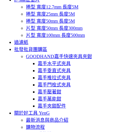
捲型 寬度12.7mm 長度5M
捲型 寬度25mm 長度5M
捲型 寬度50mm 長度5M
片型 寬度50mm 長度300mm
片型 寬度100mm 長度500mm
過濾紙
批發批貨團購區
GOODHAND嘉手快速夾具夾鉗
嘉手水平式夾具
嘉手垂直式夾具
嘉手推拉式夾具
嘉手門栓式夾具
嘉手壓著鉗
嘉手萬能鉗
嘉手夾鉗配件
關於好工具 YenG
最新消息與商品介紹
購物流程