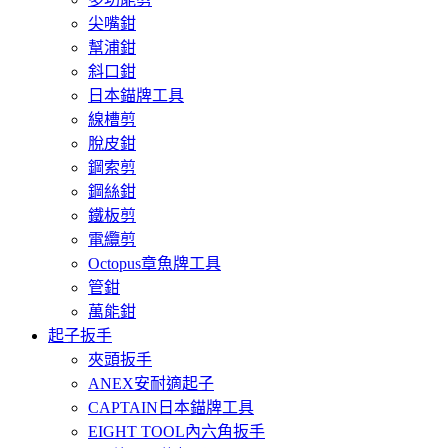
尖嘴鉗
幫浦鉗
斜口鉗
日本錨牌工具
線槽剪
脫皮鉗
鋼索剪
鋼絲鉗
鐵板剪
電纜剪
Octopus章魚牌工具
管鉗
萬能鉗
起子扳手
夾頭扳手
ANEX安耐適起子
CAPTAIN日本錨牌工具
EIGHT TOOL內六角扳手