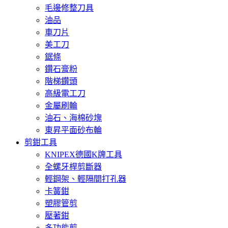
毛邊修整刀具
油品
車刀片
美工刀
鋸條
鑽石膏粉
階梯鑽頭
高級電工刀
金屬刷輪
油石、海棉砂塊
東昇平面砂布輪
剪鉗工具
KNIPEX德國K牌工具
全螺牙桿剪斷器
輕鋼架、輕隔間打孔器
卡簧鉗
塑膠管剪
壓著鉗
多功能剪