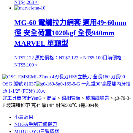
NT$4,268。
MG-60 電纜拉力網套 適用49~60mm
徑 安全荷重1020kgf 全長940mm
MARVEL 單頭型
NT$
7,122
原始價格：NT$7,122。
NT$
5,100
目前價格：
NT$5,100。
EML 27mm 4刃長刃HSS立銑刀 全長160 刃長90
OSG 編號 81037
g0-169-5-G 一般鐵90°高壓雙內牙接
頭 1-1/2″ (PT牙) 10入
好工具商店街YenG
>
商品
>
線網管類
>
玻璃纖維帶
>
g0-79-3-
F 玻璃纖維帶 寬4″ 厚1/8″ 耐溫500℃ 1捲30M長
小農蔬果
NOGA手刮刀修邊刀
MITUTOYO三豐儀器