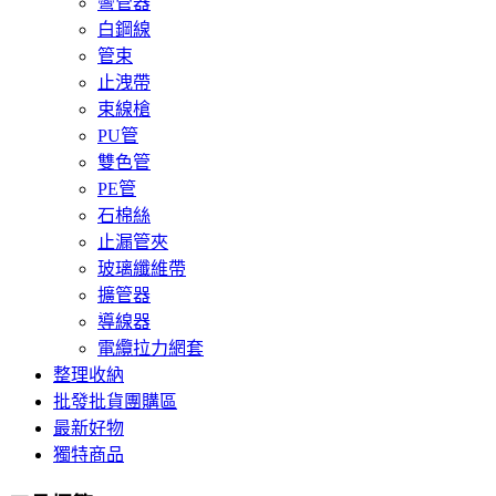
彎管器
白鋼線
管束
止洩帶
束線槍
PU管
雙色管
PE管
石棉絲
止漏管夾
玻璃纖維帶
擴管器
導線器
電纜拉力網套
整理收納
批發批貨團購區
最新好物
獨特商品