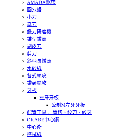
AMADA鋸帶
圓穴鋸
小刀
銑刀
銑刀研磨機
錐型鑽頭
剝皮刀
剪刀
斜柄長鑽頭
水砂紙
各式絲攻
鑽頭絲攻
牙板
左牙牙板
公制M左牙牙板
配管工具： 管切、絞刀、絞牙
OKABE中心鑽
中心衝
擦拭紙