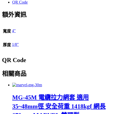
享
QR Code
額外資訊
4"
寬度
1/8"
厚度
QR Code
相關商品
MG-45M 電纜拉力網套 適用
35~48mm徑 安全荷重 1418kgf 網長