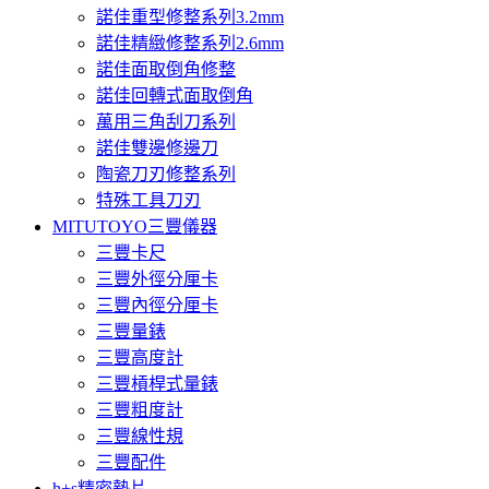
諾佳重型修整系列3.2mm
諾佳精緻修整系列2.6mm
諾佳面取倒角修整
諾佳回轉式面取倒角
萬用三角刮刀系列
諾佳雙邊修邊刀
陶瓷刀刃修整系列
特殊工具刀刃
MITUTOYO三豐儀器
三豐卡尺
三豐外徑分厘卡
三豐內徑分厘卡
三豐量錶
三豐高度計
三豐槓桿式量錶
三豐粗度計
三豐線性規
三豐配件
h+s精密墊片