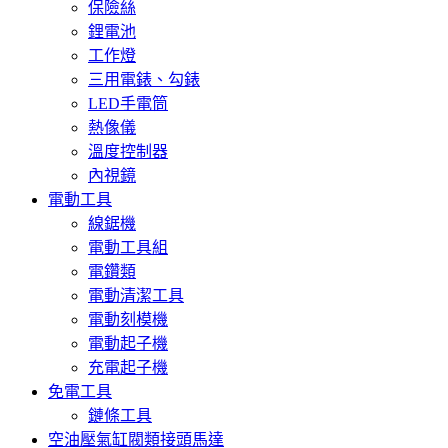
保險絲
鋰電池
工作燈
三用電錶、勾錶
LED手電筒
熱像儀
溫度控制器
內視鏡
電動工具
線鋸機
電動工具組
電鑽類
電動清潔工具
電動刻模機
電動起子機
充電起子機
免電工具
鏈條工具
空油壓氣缸閥類接頭馬達