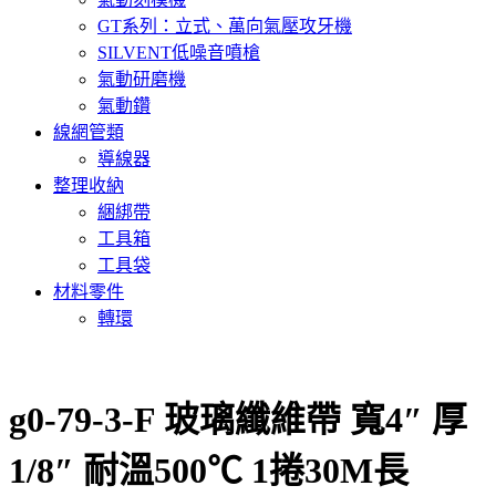
GT系列：立式、萬向氣壓攻牙機
SILVENT低噪音噴槍
氣動研磨機
氣動鑽
線網管類
導線器
整理收納
綑綁帶
工具箱
工具袋
材料零件
轉環
g0-79-3-F 玻璃纖維帶 寬4″ 厚
1/8″ 耐溫500℃ 1捲30M長