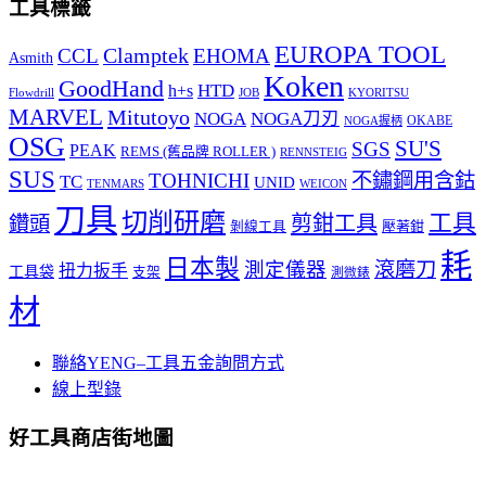
工具標籤
EUROPA TOOL
Clamptek
CCL
EHOMA
Asmith
Koken
GoodHand
HTD
h+s
Flowdrill
KYORITSU
JOB
MARVEL
Mitutoyo
NOGA
NOGA刀刃
OKABE
NOGA握柄
OSG
SU'S
SGS
PEAK
REMS (舊品牌 ROLLER )
RENNSTEIG
SUS
TOHNICHI
不鏽鋼用含鈷
TC
UNID
TENMARS
WEICON
刀具
切削研磨
工具
剪鉗工具
鑽頭
壓著鉗
剝線工具
耗
日本製
測定儀器
滾磨刀
扭力扳手
工具袋
支架
測微錶
材
聯絡YENG–工具五金詢問方式
線上型錄
好工具商店街地圖