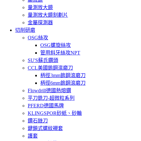
量測放大鏡
量測放大鏡刻劃片
金屬探測器
切削研磨
OSG絲攻
OSG螺旋絲攻
管用斜牙絲攻NPT
SU'S蘇氏鑽頭
CCL美國鎢鋼滾磨刀
柄徑3mm鎢鋼滾磨刀
柄徑6mm鎢鋼滾磨刀
Flowdrill德國熱熔鑽
平刀銑刀-超微粒系列
PFERD德國馬牌
KLINGSPOR砂紙、砂輪
鑽石銼刀
鍵鎖式螺紋襯套
護套