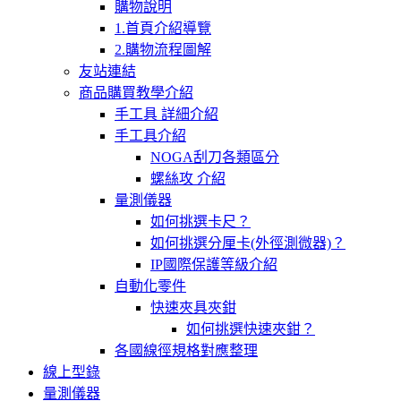
購物說明
1.首頁介紹導覽
2.購物流程圖解
友站連結
商品購買教學介紹
手工具 詳細介紹
手工具介紹
NOGA刮刀各類區分
螺絲攻 介紹
量測儀器
如何挑選卡尺？
如何挑選分厘卡(外徑測微器)？
IP國際保護等級介紹
自動化零件
快速夾具夾鉗
如何挑選快速夾鉗？
各國線徑規格對應整理
線上型錄
量測儀器