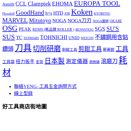
EUROPA TOOL
Clamptek
CCL
EHOMA
Asmith
Koken
GoodHand
HTD
h+s
Flowdrill
KYORITSU
JOB
MARVEL
Mitutoyo
NOGA
NOGA刀刃
OKABE
NOGA握柄
OSG
SU'S
SGS
PEAK
REMS (舊品牌 ROLLER )
RENNSTEIG
SUS
TOHNICHI
不鏽鋼用含鈷
TC
UNID
TENMARS
WEICON
刀具
切削研磨
工具
剪鉗工具
鑽頭
壓著鉗
剝線工具
耗
日本製
測定儀器
滾磨刀
扭力扳手
工具袋
支架
測微錶
材
聯絡YENG–工具五金詢問方式
線上型錄
好工具商店街地圖