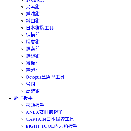
尖嘴鉗
幫浦鉗
斜口鉗
日本錨牌工具
線槽剪
脫皮鉗
鋼索剪
鋼絲鉗
鐵板剪
電纜剪
Octopus章魚牌工具
管鉗
萬能鉗
起子扳手
夾頭扳手
ANEX安耐適起子
CAPTAIN日本錨牌工具
EIGHT TOOL內六角扳手