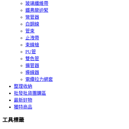
玻璃纖維帶
鐵弗龍迫緊
彎管器
白鋼線
管束
止洩帶
束線槍
PU管
雙色管
擴管器
導線器
電纜拉力網套
整理收納
批發批貨團購區
最新好物
獨特商品
工具標籤