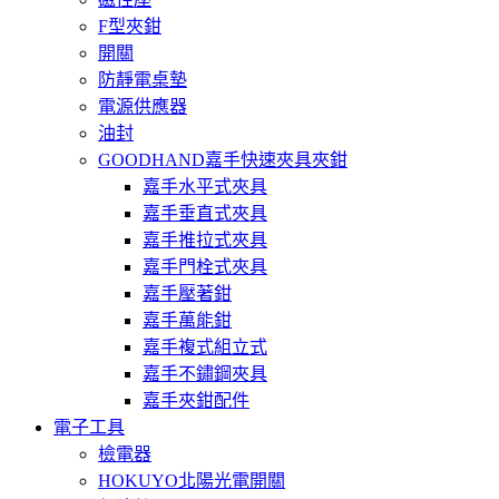
F型夾鉗
開關
防靜電桌墊
電源供應器
油封
GOODHAND嘉手快速夾具夾鉗
嘉手水平式夾具
嘉手垂直式夾具
嘉手推拉式夾具
嘉手門栓式夾具
嘉手壓著鉗
嘉手萬能鉗
嘉手複式組立式
嘉手不鏽鋼夾具
嘉手夾鉗配件
電子工具
檢電器
HOKUYO北陽光電開關