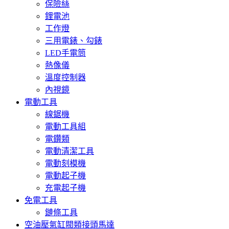
保險絲
鋰電池
工作燈
三用電錶、勾錶
LED手電筒
熱像儀
溫度控制器
內視鏡
電動工具
線鋸機
電動工具組
電鑽類
電動清潔工具
電動刻模機
電動起子機
充電起子機
免電工具
鏈條工具
空油壓氣缸閥類接頭馬達