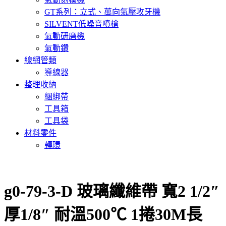
GT系列：立式、萬向氣壓攻牙機
SILVENT低噪音噴槍
氣動研磨機
氣動鑽
線網管類
導線器
整理收納
綑綁帶
工具箱
工具袋
材料零件
轉環
g0-79-3-D 玻璃纖維帶 寬2 1/2″
厚1/8″ 耐溫500℃ 1捲30M長