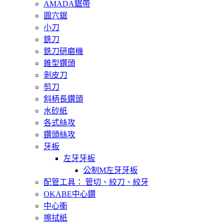
AMADA鋸帶
圓穴鋸
小刀
銑刀
銑刀研磨機
錐型鑽頭
剝皮刀
剪刀
斜柄長鑽頭
水砂紙
各式絲攻
鑽頭絲攻
牙板
左牙牙板
公制M左牙牙板
配管工具： 管切、絞刀、絞牙
OKABE中心鑽
中心衝
擦拭紙