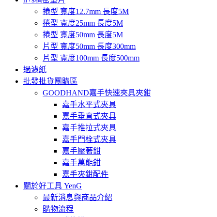
捲型 寬度12.7mm 長度5M
捲型 寬度25mm 長度5M
捲型 寬度50mm 長度5M
片型 寬度50mm 長度300mm
片型 寬度100mm 長度500mm
過濾紙
批發批貨團購區
GOODHAND嘉手快速夾具夾鉗
嘉手水平式夾具
嘉手垂直式夾具
嘉手推拉式夾具
嘉手門栓式夾具
嘉手壓著鉗
嘉手萬能鉗
嘉手夾鉗配件
關於好工具 YenG
最新消息與商品介紹
購物流程