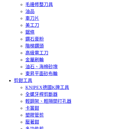
毛邊修整刀具
油品
車刀片
美工刀
鋸條
鑽石膏粉
階梯鑽頭
高級電工刀
金屬刷輪
油石、海棉砂塊
東昇平面砂布輪
剪鉗工具
KNIPEX德國K牌工具
全螺牙桿剪斷器
輕鋼架、輕隔間打孔器
卡簧鉗
塑膠管剪
壓著鉗
多功能剪