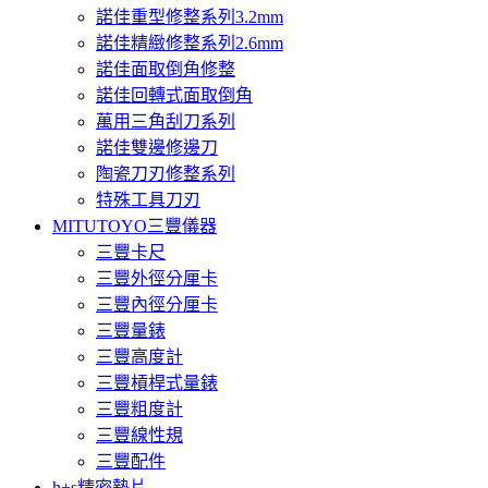
諾佳重型修整系列3.2mm
諾佳精緻修整系列2.6mm
諾佳面取倒角修整
諾佳回轉式面取倒角
萬用三角刮刀系列
諾佳雙邊修邊刀
陶瓷刀刃修整系列
特殊工具刀刃
MITUTOYO三豐儀器
三豐卡尺
三豐外徑分厘卡
三豐內徑分厘卡
三豐量錶
三豐高度計
三豐槓桿式量錶
三豐粗度計
三豐線性規
三豐配件
h+s精密墊片