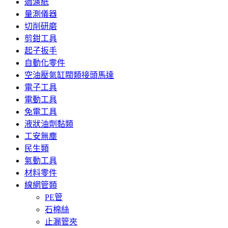
過濾紙
量測儀器
切削研磨
剪鉗工具
起子扳手
自動化零件
空油壓氣缸閥類接頭馬達
電子工具
電動工具
免電工具
液狀油劑黏類
工安無塵
民生類
氣動工具
材料零件
線網管類
PE管
石棉絲
止漏管夾