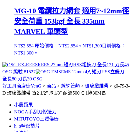
MG-10 電纜拉力網套 適用7~12mm徑
安全荷重 153kgf 全長 335mm
MARVEL 單頭型
NT$
2,554
原始價格：NT$2,554。
NT$
1,300
目前價格：
NT$1,300。
REES 27mm 短刃HSS粗銑刀 全長121 刃長45
OSG 編號 81527
EMS 12mm 4刃短刃HSS立銑刀
全長80 刃長30 OSG
好工具商店街YenG
>
商品
>
線網管類
>
玻璃纖維帶
>
g0-79-3-
D 玻璃纖維帶 寬2 1/2″ 厚1/8″ 耐溫500℃ 1捲30M長
小農蔬果
NOGA手刮刀修邊刀
MITUTOYO三豐儀器
h+s精密墊片