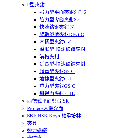
F型夾鉗
強力型平面夾鉗S-C12
強力型虎齒夾鉗S-C
快速鑄鋼夾鉗 N
旋轉塑柄夾鉗REG-C
木柄型夾鉗G-C
深喉型-快速碳鋼夾鉗
溝槽夾鉗
延長型-快速碳鋼夾鉗
超重型夾鉗SS-C
速捷型夾鉗G-L
重力型夾鉗GS-C
鉗得力夾鉗 CTL
西德式平面剪台 SR
Pro-face人機介面
SKF NSK Koyo 軸承培林
夾具
強力磁鐵
磁性座