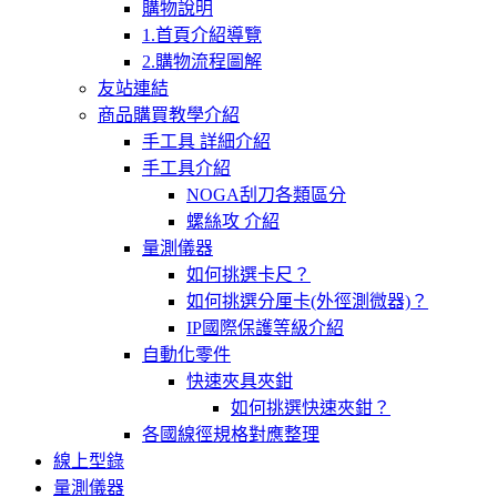
購物說明
1.首頁介紹導覽
2.購物流程圖解
友站連結
商品購買教學介紹
手工具 詳細介紹
手工具介紹
NOGA刮刀各類區分
螺絲攻 介紹
量測儀器
如何挑選卡尺？
如何挑選分厘卡(外徑測微器)？
IP國際保護等級介紹
自動化零件
快速夾具夾鉗
如何挑選快速夾鉗？
各國線徑規格對應整理
線上型錄
量測儀器