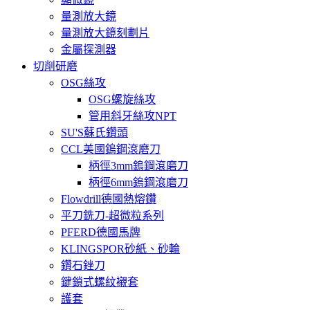
量測放大鏡
量測放大鏡刻劃片
金屬探測器
切削研磨
OSG絲攻
OSG螺旋絲攻
管用斜牙絲攻NPT
SU'S蘇氏鑽頭
CCL美國鎢鋼滾磨刀
柄徑3mm鎢鋼滾磨刀
柄徑6mm鎢鋼滾磨刀
Flowdrill德國熱熔鑽
平刀銑刀-超微粒系列
PFERD德國馬牌
KLINGSPOR砂紙、砂輪
鑽石銼刀
鍵鎖式螺紋襯套
護套