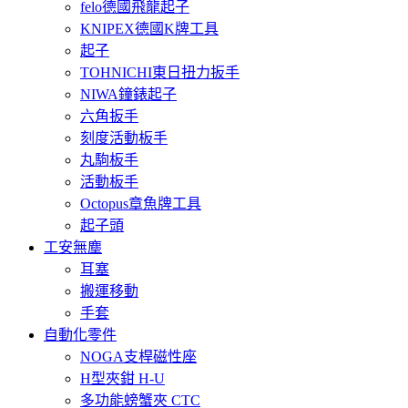
felo德國飛龍起子
KNIPEX德國K牌工具
起子
TOHNICHI東日扭力扳手
NIWA鐘錶起子
六角扳手
刻度活動板手
丸駒板手
活動板手
Octopus章魚牌工具
起子頭
工安無塵
耳塞
搬運移動
手套
自動化零件
NOGA支桿磁性座
H型夾鉗 H-U
多功能螃蟹夾 CTC