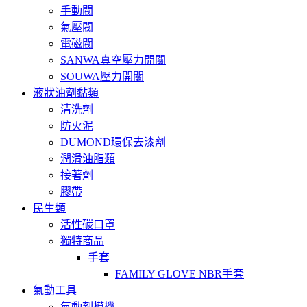
手動閥
氣壓閥
電磁閥
SANWA真空壓力開關
SOUWA壓力開關
液狀油劑黏類
清洗劑
防火泥
DUMOND環保去漆劑
潤滑油脂類
接著劑
膠帶
民生類
活性碳口罩
獨特商品
手套
FAMILY GLOVE NBR手套
氣動工具
氣動刻模機