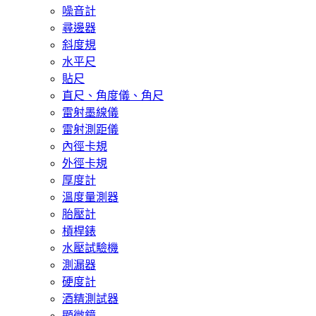
噪音計
尋邊器
斜度規
水平尺
貼尺
直尺、角度儀、角尺
雷射墨線儀
雷射測距儀
內徑卡規
外徑卡規
厚度計
溫度量測器
胎壓計
槓桿錶
水壓試驗機
測漏器
硬度計
酒精測試器
顯微鏡