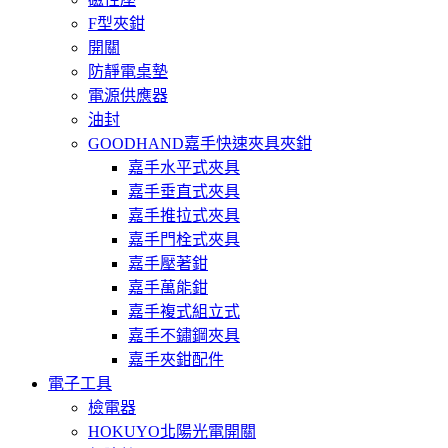
F型夾鉗
開關
防靜電桌墊
電源供應器
油封
GOODHAND嘉手快速夾具夾鉗
嘉手水平式夾具
嘉手垂直式夾具
嘉手推拉式夾具
嘉手門栓式夾具
嘉手壓著鉗
嘉手萬能鉗
嘉手複式組立式
嘉手不鏽鋼夾具
嘉手夾鉗配件
電子工具
檢電器
HOKUYO北陽光電開關