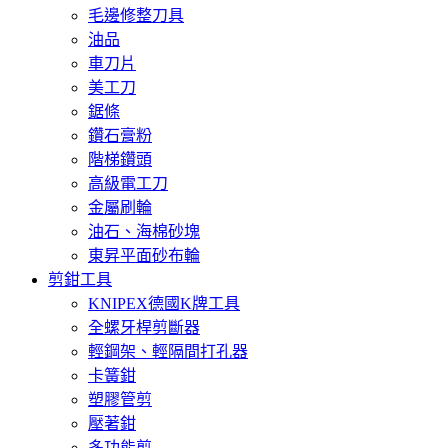
毛邊修整刀具
油品
車刀片
美工刀
鋸條
鑽石膏粉
階梯鑽頭
高級電工刀
金屬刷輪
油石、海棉砂塊
東昇平面砂布輪
剪鉗工具
KNIPEX德國K牌工具
全螺牙桿剪斷器
輕鋼架、輕隔間打孔器
卡簧鉗
塑膠管剪
壓著鉗
多功能剪