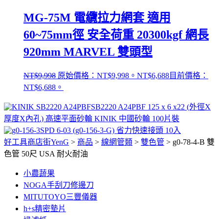
MG-75M 電纜拉力網套 適用
60~75mm徑 安全荷重 20300kgf 網長
920mm MARVEL 雙頭型
NT$
9,998
原始價格：NT$9,998。
NT$
6,688
目前價格：
NT$6,688。
SB2220 A24PBF 125 x 6 x22 (外徑X
厚度X內孔) 高速平面砂輪 KINIK 中國砂輪 100片裝
SPD 6-03 (g0-156-3-G) 省力快速接頭 10入
好工具商店街YenG
>
商品
>
線網管類
>
雙色管
>
g0-78-4-B 雙
色管 50尺 USA 耐火耐油
小農蔬果
NOGA手刮刀修邊刀
MITUTOYO三豐儀器
h+s精密墊片