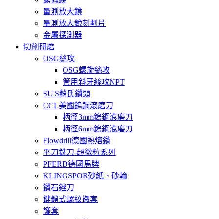
量測放大鏡
量測放大鏡刻劃片
金屬探測器
切削研磨
OSG絲攻
OSG螺旋絲攻
管用斜牙絲攻NPT
SU'S蘇氏鑽頭
CCL美國鎢鋼滾磨刀
柄徑3mm鎢鋼滾磨刀
柄徑6mm鎢鋼滾磨刀
Flowdrill德國熱熔鑽
平刀銑刀-超微粒系列
PFERD德國馬牌
KLINGSPOR砂紙、砂輪
鑽石銼刀
鍵鎖式螺紋襯套
護套