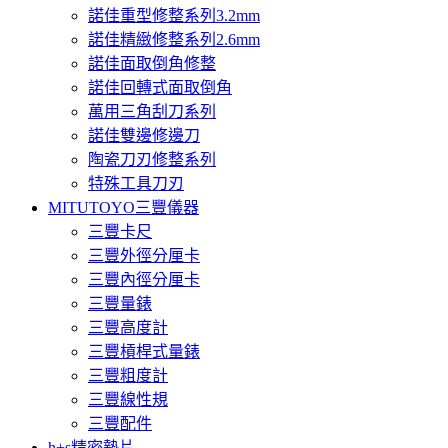
諾佳重型修整系列3.2mm
諾佳精緻修整系列2.6mm
諾佳面取倒角修整
諾佳回轉式面取倒角
萬用三角刮刀系列
諾佳雙邊修邊刀
陶瓷刀刃修整系列
特殊工具刀刃
MITUTOYO三豐儀器
三豐卡尺
三豐外徑分厘卡
三豐內徑分厘卡
三豐量錶
三豐高度計
三豐槓桿式量錶
三豐粗度計
三豐線性規
三豐配件
h+s精密墊片