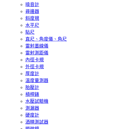
噪音計
尋邊器
斜度規
水平尺
貼尺
直尺、角度儀、角尺
雷射墨線儀
雷射測距儀
內徑卡規
外徑卡規
厚度計
溫度量測器
胎壓計
槓桿錶
水壓試驗機
測漏器
硬度計
酒精測試器
顯微鏡