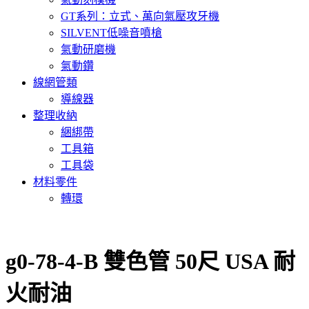
GT系列：立式、萬向氣壓攻牙機
SILVENT低噪音噴槍
氣動研磨機
氣動鑽
線網管類
導線器
整理收納
綑綁帶
工具箱
工具袋
材料零件
轉環
g0-78-4-B 雙色管 50尺 USA 耐
火耐油