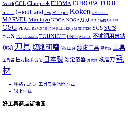
EUROPA TOOL
Clamptek
CCL
EHOMA
Asmith
Koken
GoodHand
HTD
h+s
Flowdrill
KYORITSU
JOB
MARVEL
Mitutoyo
NOGA
NOGA刀刃
OKABE
NOGA握柄
OSG
SU'S
SGS
PEAK
REMS (舊品牌 ROLLER )
RENNSTEIG
SUS
TOHNICHI
不鏽鋼用含鈷
TC
UNID
TENMARS
WEICON
刀具
切削研磨
工具
剪鉗工具
鑽頭
壓著鉗
剝線工具
耗
日本製
測定儀器
滾磨刀
扭力扳手
工具袋
支架
測微錶
材
聯絡YENG–工具五金詢問方式
線上型錄
好工具商店街地圖