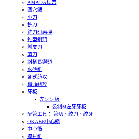
AMADA鋸帶
圓穴鋸
小刀
銑刀
銑刀研磨機
錐型鑽頭
剝皮刀
剪刀
斜柄長鑽頭
水砂紙
各式絲攻
鑽頭絲攻
牙板
左牙牙板
公制M左牙牙板
配管工具： 管切、絞刀、絞牙
OKABE中心鑽
中心衝
擦拭紙