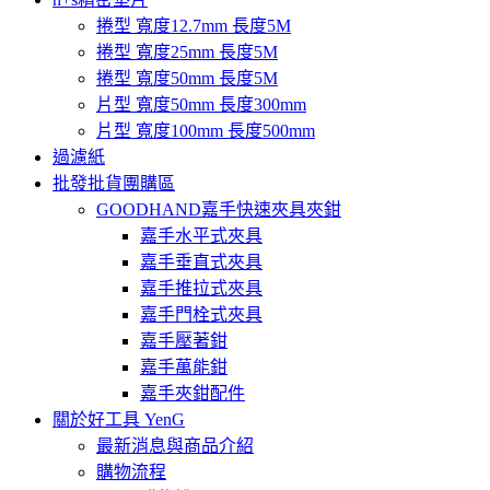
捲型 寬度12.7mm 長度5M
捲型 寬度25mm 長度5M
捲型 寬度50mm 長度5M
片型 寬度50mm 長度300mm
片型 寬度100mm 長度500mm
過濾紙
批發批貨團購區
GOODHAND嘉手快速夾具夾鉗
嘉手水平式夾具
嘉手垂直式夾具
嘉手推拉式夾具
嘉手門栓式夾具
嘉手壓著鉗
嘉手萬能鉗
嘉手夾鉗配件
關於好工具 YenG
最新消息與商品介紹
購物流程