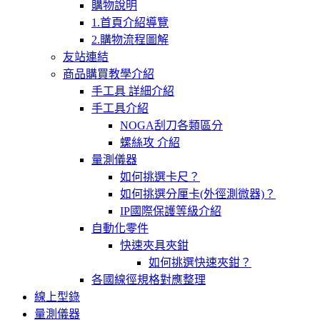
購物說明
1.首頁介紹導覽
2.購物流程圖解
友站連結
商品購買教學介紹
手工具 詳細介紹
手工具介紹
NOGA刮刀各類區分
螺絲攻 介紹
量測儀器
如何挑選卡尺？
如何挑選分厘卡(外徑測微器)？
IP國際保護等級介紹
自動化零件
快速夾具夾鉗
如何挑選快速夾鉗？
各國線徑規格對應整理
線上型錄
量測儀器