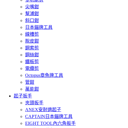
尖嘴鉗
幫浦鉗
斜口鉗
日本錨牌工具
線槽剪
脫皮鉗
鋼索剪
鋼絲鉗
鐵板剪
電纜剪
Octopus章魚牌工具
管鉗
萬能鉗
起子扳手
夾頭扳手
ANEX安耐適起子
CAPTAIN日本錨牌工具
EIGHT TOOL內六角扳手