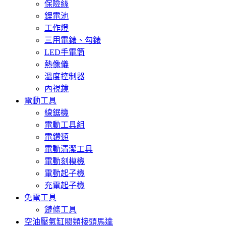
保險絲
鋰電池
工作燈
三用電錶、勾錶
LED手電筒
熱像儀
溫度控制器
內視鏡
電動工具
線鋸機
電動工具組
電鑽類
電動清潔工具
電動刻模機
電動起子機
充電起子機
免電工具
鏈條工具
空油壓氣缸閥類接頭馬達