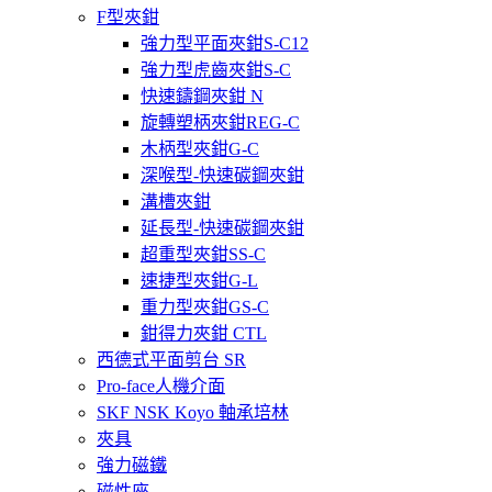
F型夾鉗
強力型平面夾鉗S-C12
強力型虎齒夾鉗S-C
快速鑄鋼夾鉗 N
旋轉塑柄夾鉗REG-C
木柄型夾鉗G-C
深喉型-快速碳鋼夾鉗
溝槽夾鉗
延長型-快速碳鋼夾鉗
超重型夾鉗SS-C
速捷型夾鉗G-L
重力型夾鉗GS-C
鉗得力夾鉗 CTL
西德式平面剪台 SR
Pro-face人機介面
SKF NSK Koyo 軸承培林
夾具
強力磁鐵
磁性座