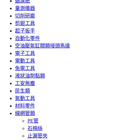
過濾紙
量測儀器
切削研磨
剪鉗工具
起子扳手
自動化零件
空油壓氣缸閥類接頭馬達
電子工具
電動工具
免電工具
液狀油劑黏類
工安無塵
民生類
氣動工具
材料零件
線網管類
PE管
石棉絲
止漏管夾