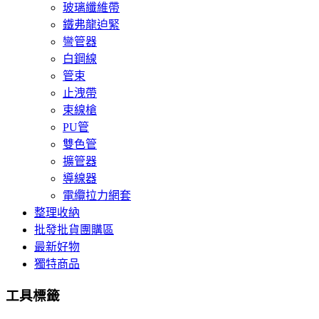
玻璃纖維帶
鐵弗龍迫緊
彎管器
白鋼線
管束
止洩帶
束線槍
PU管
雙色管
擴管器
導線器
電纜拉力網套
整理收納
批發批貨團購區
最新好物
獨特商品
工具標籤