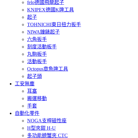
felo德國飛龍起子
KNIPEX德國K牌工具
起子
TOHNICHI東日扭力扳手
NIWA鐘錶起子
六角扳手
刻度活動板手
丸駒板手
活動板手
Octopus章魚牌工具
起子頭
工安無塵
耳塞
搬運移動
手套
自動化零件
NOGA支桿磁性座
H型夾鉗 H-U
多功能螃蟹夾 CTC