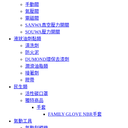
手動閥
氣壓閥
電磁閥
SANWA真空壓力開關
SOUWA壓力開關
液狀油劑黏類
清洗劑
防火泥
DUMOND環保去漆劑
潤滑油脂類
接著劑
膠帶
民生類
活性碳口罩
獨特商品
手套
FAMILY GLOVE NBR手套
氣動工具
氣動刻模機