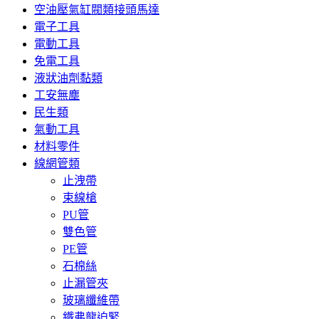
空油壓氣缸閥類接頭馬達
電子工具
電動工具
免電工具
液狀油劑黏類
工安無塵
民生類
氣動工具
材料零件
線網管類
止洩帶
束線槍
PU管
雙色管
PE管
石棉絲
止漏管夾
玻璃纖維帶
鐵弗龍迫緊