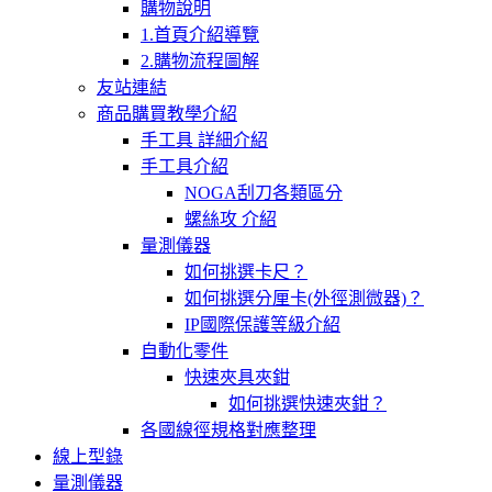
購物說明
1.首頁介紹導覽
2.購物流程圖解
友站連結
商品購買教學介紹
手工具 詳細介紹
手工具介紹
NOGA刮刀各類區分
螺絲攻 介紹
量測儀器
如何挑選卡尺？
如何挑選分厘卡(外徑測微器)？
IP國際保護等級介紹
自動化零件
快速夾具夾鉗
如何挑選快速夾鉗？
各國線徑規格對應整理
線上型錄
量測儀器