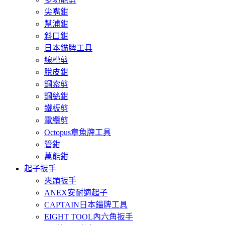
尖嘴鉗
幫浦鉗
斜口鉗
日本錨牌工具
線槽剪
脫皮鉗
鋼索剪
鋼絲鉗
鐵板剪
電纜剪
Octopus章魚牌工具
管鉗
萬能鉗
起子扳手
夾頭扳手
ANEX安耐適起子
CAPTAIN日本錨牌工具
EIGHT TOOL內六角扳手