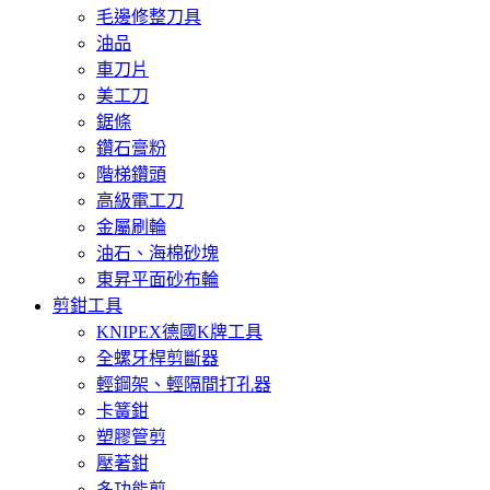
毛邊修整刀具
油品
車刀片
美工刀
鋸條
鑽石膏粉
階梯鑽頭
高級電工刀
金屬刷輪
油石、海棉砂塊
東昇平面砂布輪
剪鉗工具
KNIPEX德國K牌工具
全螺牙桿剪斷器
輕鋼架、輕隔間打孔器
卡簧鉗
塑膠管剪
壓著鉗
多功能剪