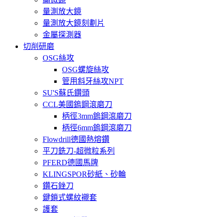
量測放大鏡
量測放大鏡刻劃片
金屬探測器
切削研磨
OSG絲攻
OSG螺旋絲攻
管用斜牙絲攻NPT
SU'S蘇氏鑽頭
CCL美國鎢鋼滾磨刀
柄徑3mm鎢鋼滾磨刀
柄徑6mm鎢鋼滾磨刀
Flowdrill德國熱熔鑽
平刀銑刀-超微粒系列
PFERD德國馬牌
KLINGSPOR砂紙、砂輪
鑽石銼刀
鍵鎖式螺紋襯套
護套