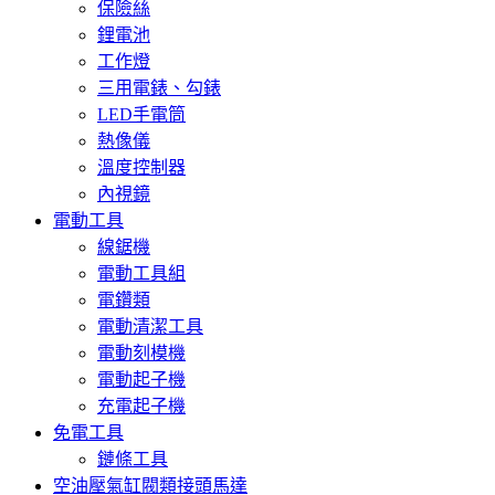
保險絲
鋰電池
工作燈
三用電錶、勾錶
LED手電筒
熱像儀
溫度控制器
內視鏡
電動工具
線鋸機
電動工具組
電鑽類
電動清潔工具
電動刻模機
電動起子機
充電起子機
免電工具
鏈條工具
空油壓氣缸閥類接頭馬達