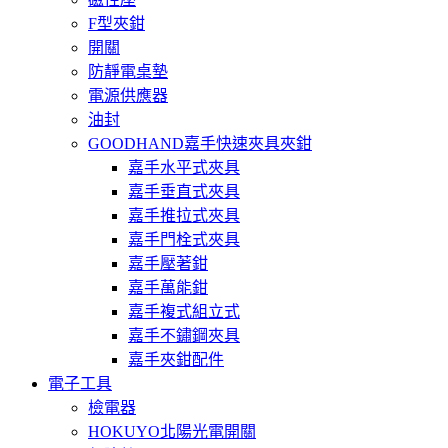
F型夾鉗
開關
防靜電桌墊
電源供應器
油封
GOODHAND嘉手快速夾具夾鉗
嘉手水平式夾具
嘉手垂直式夾具
嘉手推拉式夾具
嘉手門栓式夾具
嘉手壓著鉗
嘉手萬能鉗
嘉手複式組立式
嘉手不鏽鋼夾具
嘉手夾鉗配件
電子工具
檢電器
HOKUYO北陽光電開關