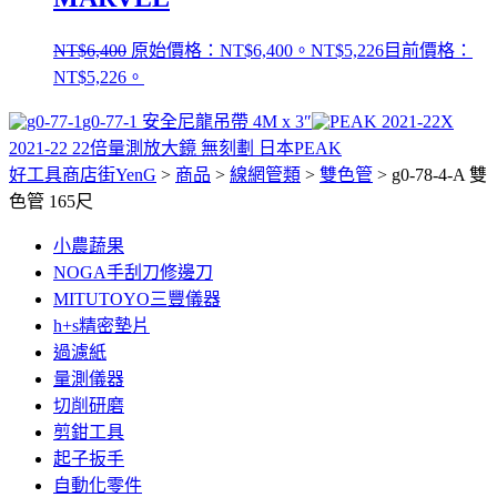
NT$
6,400
原始價格：NT$6,400。
NT$
5,226
目前價格：
NT$5,226。
g0-77-1 安全尼龍吊帶 4M x 3″
2021-22 22倍量測放大鏡 無刻劃 日本PEAK
好工具商店街YenG
>
商品
>
線網管類
>
雙色管
>
g0-78-4-A 雙
色管 165尺
小農蔬果
NOGA手刮刀修邊刀
MITUTOYO三豐儀器
h+s精密墊片
過濾紙
量測儀器
切削研磨
剪鉗工具
起子扳手
自動化零件