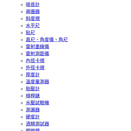
噪音計
尋邊器
斜度規
水平尺
貼尺
直尺、角度儀、角尺
雷射墨線儀
雷射測距儀
內徑卡規
外徑卡規
厚度計
溫度量測器
胎壓計
槓桿錶
水壓試驗機
測漏器
硬度計
酒精測試器
顯微鏡