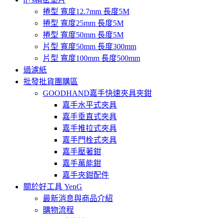
捲型 寬度12.7mm 長度5M
捲型 寬度25mm 長度5M
捲型 寬度50mm 長度5M
片型 寬度50mm 長度300mm
片型 寬度100mm 長度500mm
過濾紙
批發批貨團購區
GOODHAND嘉手快速夾具夾鉗
嘉手水平式夾具
嘉手垂直式夾具
嘉手推拉式夾具
嘉手門栓式夾具
嘉手壓著鉗
嘉手萬能鉗
嘉手夾鉗配件
關於好工具 YenG
最新消息與商品介紹
購物流程