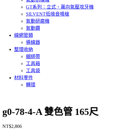
GT系列：立式、萬向氣壓攻牙機
SILVENT低噪音噴槍
氣動研磨機
氣動鑽
線網管類
導線器
整理收納
綑綁帶
工具箱
工具袋
材料零件
轉環
g0-78-4-A 雙色管 165尺
NT$
2,806