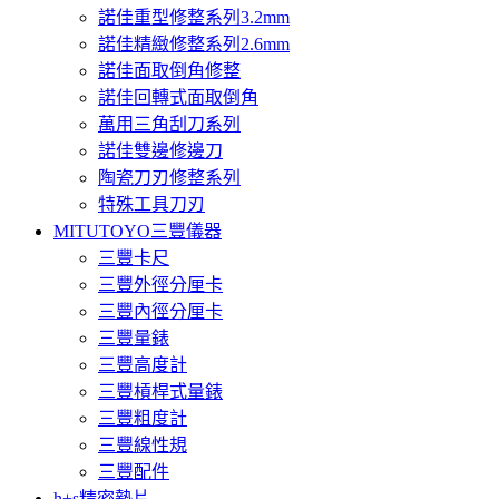
諾佳重型修整系列3.2mm
諾佳精緻修整系列2.6mm
諾佳面取倒角修整
諾佳回轉式面取倒角
萬用三角刮刀系列
諾佳雙邊修邊刀
陶瓷刀刃修整系列
特殊工具刀刃
MITUTOYO三豐儀器
三豐卡尺
三豐外徑分厘卡
三豐內徑分厘卡
三豐量錶
三豐高度計
三豐槓桿式量錶
三豐粗度計
三豐線性規
三豐配件
h+s精密墊片