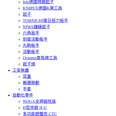
felo德國飛龍起子
KNIPEX德國K牌工具
起子
TOHNICHI東日扭力扳手
NIWA鐘錶起子
六角扳手
刻度活動板手
丸駒板手
活動板手
Octopus章魚牌工具
起子頭
工安無塵
耳塞
搬運移動
手套
自動化零件
NOGA支桿磁性座
H型夾鉗 H-U
多功能螃蟹夾 CTC