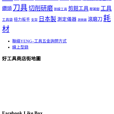
刀具
切削研磨
工具
剪鉗工具
鑽頭
壓著鉗
剝線工具
耗
日本製
測定儀器
滾磨刀
扭力扳手
工具袋
支架
測微錶
材
聯絡YENG–工具五金詢問方式
線上型錄
好工具商店街地圖
Facebook Like Box