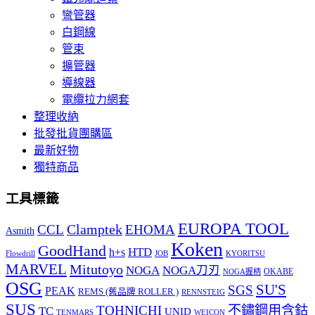
彎管器
白鋼線
管束
擴管器
導線器
電纜拉力網套
整理收納
批發批貨團購區
最新好物
獨特商品
工具標籤
EUROPA TOOL
Clamptek
CCL
EHOMA
Asmith
Koken
GoodHand
HTD
h+s
Flowdrill
KYORITSU
JOB
MARVEL
Mitutoyo
NOGA
NOGA刀刃
OKABE
NOGA握柄
OSG
SU'S
SGS
PEAK
REMS (舊品牌 ROLLER )
RENNSTEIG
SUS
TOHNICHI
不鏽鋼用含鈷
TC
UNID
TENMARS
WEICON