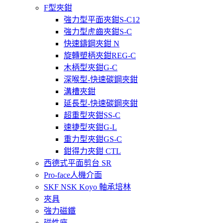
F型夾鉗
強力型平面夾鉗S-C12
強力型虎齒夾鉗S-C
快速鑄鋼夾鉗 N
旋轉塑柄夾鉗REG-C
木柄型夾鉗G-C
深喉型-快速碳鋼夾鉗
溝槽夾鉗
延長型-快速碳鋼夾鉗
超重型夾鉗SS-C
速捷型夾鉗G-L
重力型夾鉗GS-C
鉗得力夾鉗 CTL
西德式平面剪台 SR
Pro-face人機介面
SKF NSK Koyo 軸承培林
夾具
強力磁鐵
磁性座