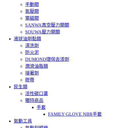
手動閥
氣壓閥
電磁閥
SANWA真空壓力開關
SOUWA壓力開關
液狀油劑黏類
清洗劑
防火泥
DUMOND環保去漆劑
潤滑油脂類
接著劑
膠帶
民生類
活性碳口罩
獨特商品
手套
FAMILY GLOVE NBR手套
氣動工具
氣動刻模機