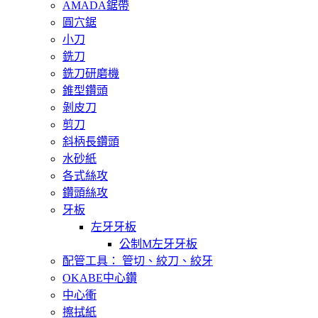
AMADA鋸帶
圓穴鋸
小刀
銑刀
銑刀研磨機
錐型鑽頭
剝皮刀
剪刀
斜柄長鑽頭
水砂紙
各式絲攻
鑽頭絲攻
牙板
左牙牙板
公制M左牙牙板
配管工具： 管切、絞刀、絞牙
OKABE中心鑽
中心衝
擦拭紙