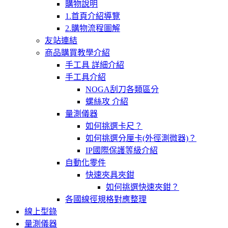
購物說明
1.首頁介紹導覽
2.購物流程圖解
友站連結
商品購買教學介紹
手工具 詳細介紹
手工具介紹
NOGA刮刀各類區分
螺絲攻 介紹
量測儀器
如何挑選卡尺？
如何挑選分厘卡(外徑測微器)？
IP國際保護等級介紹
自動化零件
快速夾具夾鉗
如何挑選快速夾鉗？
各國線徑規格對應整理
線上型錄
量測儀器