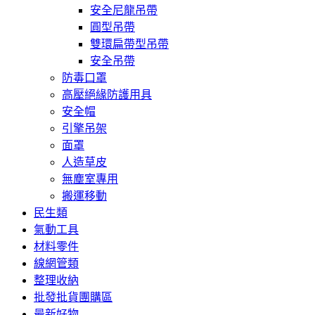
安全尼龍吊帶
圓型吊帶
雙環扁帶型吊帶
安全吊帶
防毒口罩
高壓絕緣防護用具
安全帽
引擎吊架
面罩
人造草皮
無塵室專用
搬運移動
民生類
氣動工具
材料零件
線網管類
整理收納
批發批貨團購區
最新好物