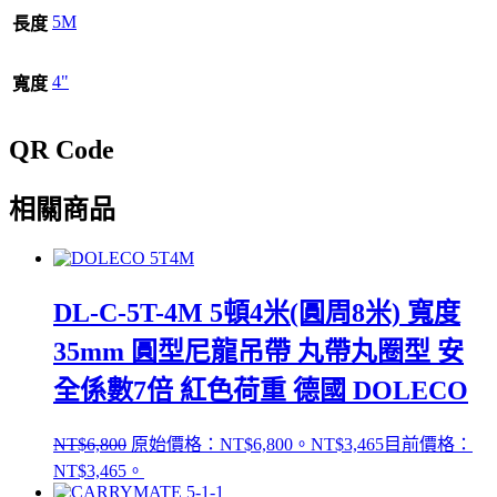
5M
長度
4"
寬度
QR Code
相關商品
DL-C-5T-4M 5頓4米(圓周8米) 寬度
35mm 圓型尼龍吊帶 丸帶丸圈型 安
全係數7倍 紅色荷重 德國 DOLECO
NT$
6,800
原始價格：NT$6,800。
NT$
3,465
目前價格：
NT$3,465。