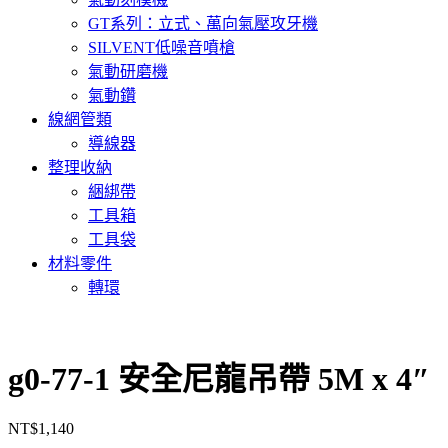
GT系列：立式、萬向氣壓攻牙機
SILVENT低噪音噴槍
氣動研磨機
氣動鑽
線網管類
導線器
整理收納
綑綁帶
工具箱
工具袋
材料零件
轉環
g0-77-1 安全尼龍吊帶 5M x 4″
NT$
1,140