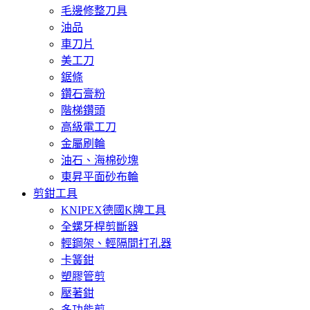
毛邊修整刀具
油品
車刀片
美工刀
鋸條
鑽石膏粉
階梯鑽頭
高級電工刀
金屬刷輪
油石、海棉砂塊
東昇平面砂布輪
剪鉗工具
KNIPEX德國K牌工具
全螺牙桿剪斷器
輕鋼架、輕隔間打孔器
卡簧鉗
塑膠管剪
壓著鉗
多功能剪