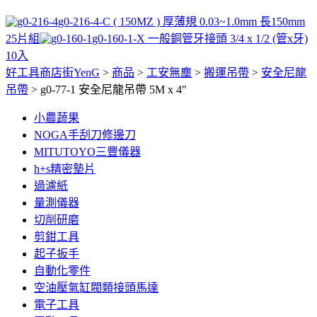
g0-216-4-C ( 150MZ ) 厚薄規 0.03~1.0mm 長150mm
25片組
g0-160-1-X 一般銅管牙接頭 3/4 x 1/2 (管x牙)
10入
好工具商店街YenG
>
商品
>
工安無塵
>
搬運吊帶
>
安全尼龍
吊帶
>
g0-77-1 安全尼龍吊帶 5M x 4″
小農蔬果
NOGA手刮刀修邊刀
MITUTOYO三豐儀器
h+s精密墊片
過濾紙
量測儀器
切削研磨
剪鉗工具
起子扳手
自動化零件
空油壓氣缸閥類接頭馬達
電子工具