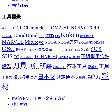
獨特商品
工具標籤
EUROPA TOOL
Clamptek
CCL
EHOMA
Asmith
Koken
GoodHand
HTD
h+s
Flowdrill
KYORITSU
JOB
MARVEL
Mitutoyo
NOGA
NOGA刀刃
OKABE
NOGA握柄
OSG
SU'S
SGS
PEAK
REMS (舊品牌 ROLLER )
RENNSTEIG
SUS
TOHNICHI
不鏽鋼用含鈷
TC
UNID
TENMARS
WEICON
刀具
切削研磨
工具
剪鉗工具
鑽頭
壓著鉗
剝線工具
耗
日本製
測定儀器
滾磨刀
扭力扳手
工具袋
支架
測微錶
材
聯絡YENG–工具五金詢問方式
線上型錄