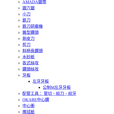
AMADA鋸帶
圓穴鋸
小刀
銑刀
銑刀研磨機
錐型鑽頭
剝皮刀
剪刀
斜柄長鑽頭
水砂紙
各式絲攻
鑽頭絲攻
牙板
左牙牙板
公制M左牙牙板
配管工具： 管切、絞刀、絞牙
OKABE中心鑽
中心衝
擦拭紙