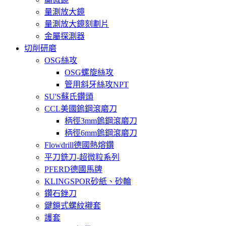
量測放大鏡
量測放大鏡刻劃片
金屬探測器
切削研磨
OSG絲攻
OSG螺旋絲攻
管用斜牙絲攻NPT
SU'S蘇氏鑽頭
CCL美國鎢鋼滾磨刀
柄徑3mm鎢鋼滾磨刀
柄徑6mm鎢鋼滾磨刀
Flowdrill德國熱熔鑽
平刀銑刀-超微粒系列
PFERD德國馬牌
KLINGSPOR砂紙、砂輪
鑽石銼刀
鍵鎖式螺紋襯套
護套