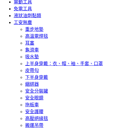
電動工具
免電工具
液狀油劑黏類
工安無塵
重步地墊
高溫電焊毯
耳塞
龜滑車
吸水墊
上半身穿戴：衣、帽、袖、手套、口罩
皮帶勾
下半身穿戴
綑綁器
安全分裝罐
安全眼鏡
拖板車
安全護腰
高壓絕緣毯
搬運吊帶