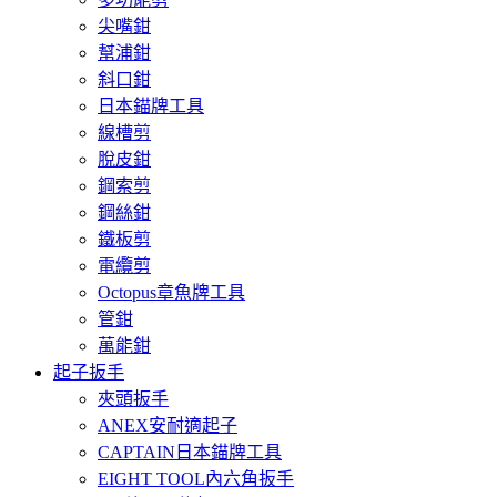
尖嘴鉗
幫浦鉗
斜口鉗
日本錨牌工具
線槽剪
脫皮鉗
鋼索剪
鋼絲鉗
鐵板剪
電纜剪
Octopus章魚牌工具
管鉗
萬能鉗
起子扳手
夾頭扳手
ANEX安耐適起子
CAPTAIN日本錨牌工具
EIGHT TOOL內六角扳手