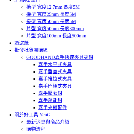
捲型 寬度12.7mm 長度5M
捲型 寬度25mm 長度5M
捲型 寬度50mm 長度5M
片型 寬度50mm 長度300mm
片型 寬度100mm 長度500mm
過濾紙
批發批貨團購區
GOODHAND嘉手快速夾具夾鉗
嘉手水平式夾具
嘉手垂直式夾具
嘉手推拉式夾具
嘉手門栓式夾具
嘉手壓著鉗
嘉手萬能鉗
嘉手夾鉗配件
關於好工具 YenG
最新消息與商品介紹
購物流程