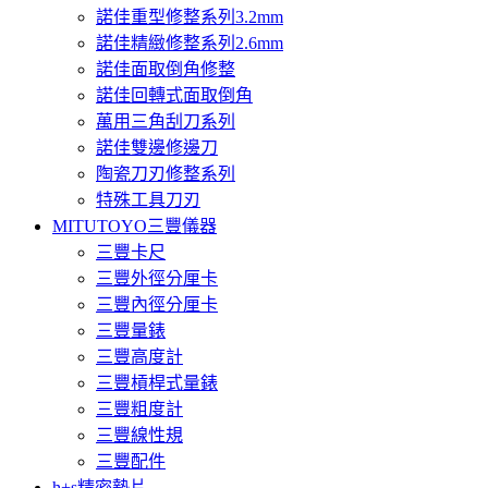
諾佳重型修整系列3.2mm
諾佳精緻修整系列2.6mm
諾佳面取倒角修整
諾佳回轉式面取倒角
萬用三角刮刀系列
諾佳雙邊修邊刀
陶瓷刀刃修整系列
特殊工具刀刃
MITUTOYO三豐儀器
三豐卡尺
三豐外徑分厘卡
三豐內徑分厘卡
三豐量錶
三豐高度計
三豐槓桿式量錶
三豐粗度計
三豐線性規
三豐配件
h+s精密墊片