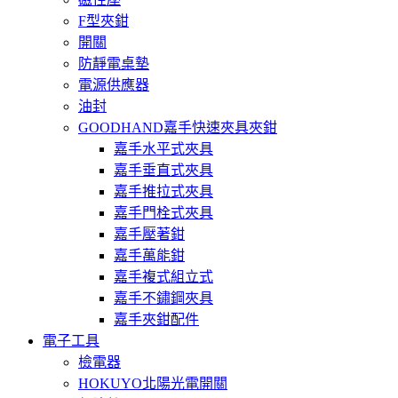
F型夾鉗
開關
防靜電桌墊
電源供應器
油封
GOODHAND嘉手快速夾具夾鉗
嘉手水平式夾具
嘉手垂直式夾具
嘉手推拉式夾具
嘉手門栓式夾具
嘉手壓著鉗
嘉手萬能鉗
嘉手複式組立式
嘉手不鏽鋼夾具
嘉手夾鉗配件
電子工具
檢電器
HOKUYO北陽光電開關