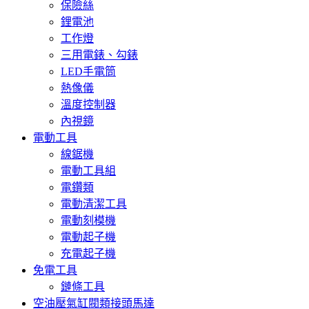
保險絲
鋰電池
工作燈
三用電錶、勾錶
LED手電筒
熱像儀
溫度控制器
內視鏡
電動工具
線鋸機
電動工具組
電鑽類
電動清潔工具
電動刻模機
電動起子機
充電起子機
免電工具
鏈條工具
空油壓氣缸閥類接頭馬達