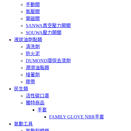
手動閥
氣壓閥
電磁閥
SANWA真空壓力開關
SOUWA壓力開關
液狀油劑黏類
清洗劑
防火泥
DUMOND環保去漆劑
潤滑油脂類
接著劑
膠帶
民生類
活性碳口罩
獨特商品
手套
FAMILY GLOVE NBR手套
氣動工具
氣動刻模機