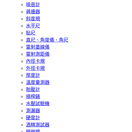
噪音計
尋邊器
斜度規
水平尺
貼尺
直尺、角度儀、角尺
雷射墨線儀
雷射測距儀
內徑卡規
外徑卡規
厚度計
溫度量測器
胎壓計
槓桿錶
水壓試驗機
測漏器
硬度計
酒精測試器
顯微鏡