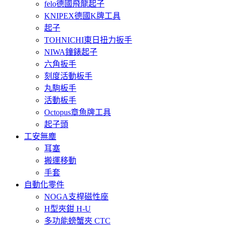
felo德國飛龍起子
KNIPEX德國K牌工具
起子
TOHNICHI東日扭力扳手
NIWA鐘錶起子
六角扳手
刻度活動板手
丸駒板手
活動板手
Octopus章魚牌工具
起子頭
工安無塵
耳塞
搬運移動
手套
自動化零件
NOGA支桿磁性座
H型夾鉗 H-U
多功能螃蟹夾 CTC