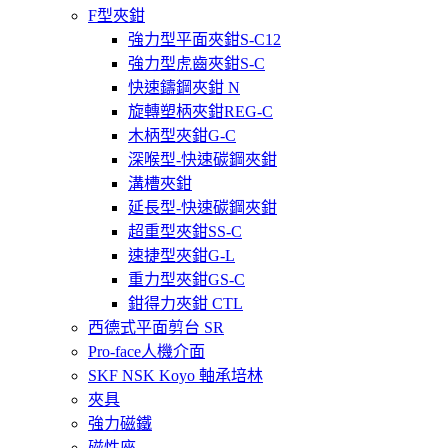
F型夾鉗
強力型平面夾鉗S-C12
強力型虎齒夾鉗S-C
快速鑄鋼夾鉗 N
旋轉塑柄夾鉗REG-C
木柄型夾鉗G-C
深喉型-快速碳鋼夾鉗
溝槽夾鉗
延長型-快速碳鋼夾鉗
超重型夾鉗SS-C
速捷型夾鉗G-L
重力型夾鉗GS-C
鉗得力夾鉗 CTL
西德式平面剪台 SR
Pro-face人機介面
SKF NSK Koyo 軸承培林
夾具
強力磁鐵
磁性座