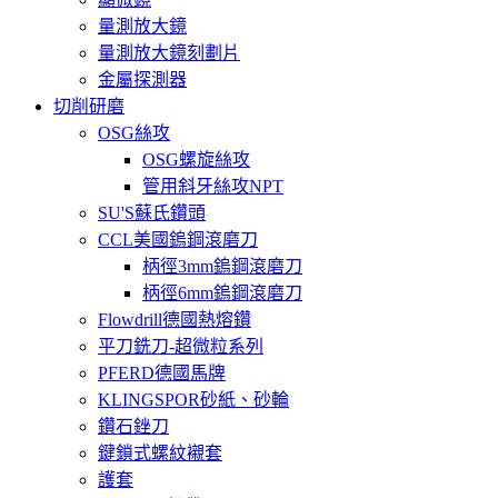
量測放大鏡
量測放大鏡刻劃片
金屬探測器
切削研磨
OSG絲攻
OSG螺旋絲攻
管用斜牙絲攻NPT
SU'S蘇氏鑽頭
CCL美國鎢鋼滾磨刀
柄徑3mm鎢鋼滾磨刀
柄徑6mm鎢鋼滾磨刀
Flowdrill德國熱熔鑽
平刀銑刀-超微粒系列
PFERD德國馬牌
KLINGSPOR砂紙、砂輪
鑽石銼刀
鍵鎖式螺紋襯套
護套