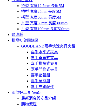
捲型 寬度12.7mm 長度5M
捲型 寬度25mm 長度5M
捲型 寬度50mm 長度5M
片型 寬度50mm 長度300mm
片型 寬度100mm 長度500mm
過濾紙
批發批貨團購區
GOODHAND嘉手快速夾具夾鉗
嘉手水平式夾具
嘉手垂直式夾具
嘉手推拉式夾具
嘉手門栓式夾具
嘉手壓著鉗
嘉手萬能鉗
嘉手夾鉗配件
關於好工具 YenG
最新消息與商品介紹
購物流程