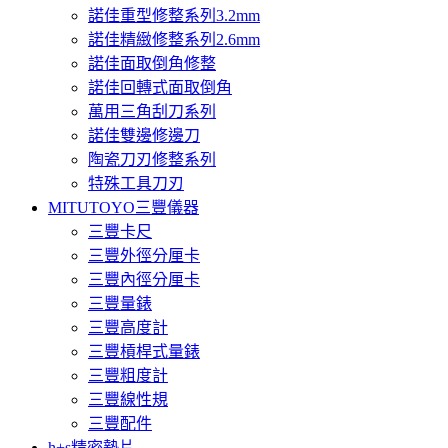
諾佳重型修整系列3.2mm
諾佳精緻修整系列2.6mm
諾佳面取倒角修整
諾佳回轉式面取倒角
萬用三角刮刀系列
諾佳雙邊修邊刀
陶瓷刀刃修整系列
特殊工具刀刃
MITUTOYO三豐儀器
三豐卡尺
三豐外徑分厘卡
三豐內徑分厘卡
三豐量錶
三豐高度計
三豐槓桿式量錶
三豐粗度計
三豐線性規
三豐配件
h+s精密墊片