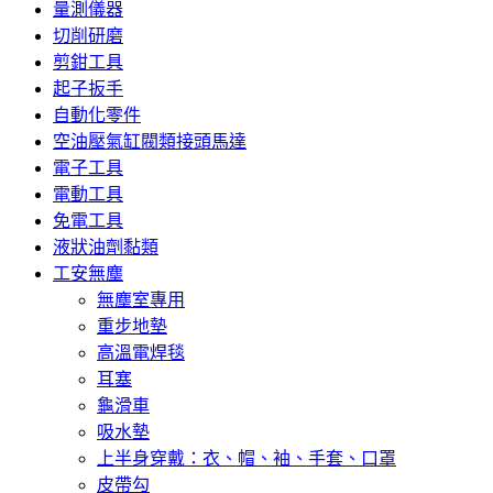
量測儀器
切削研磨
剪鉗工具
起子扳手
自動化零件
空油壓氣缸閥類接頭馬達
電子工具
電動工具
免電工具
液狀油劑黏類
工安無塵
無塵室專用
重步地墊
高溫電焊毯
耳塞
龜滑車
吸水墊
上半身穿戴：衣、帽、袖、手套、口罩
皮帶勾