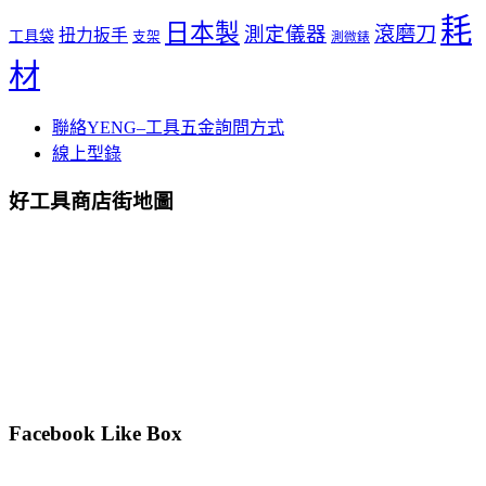
耗
日本製
測定儀器
滾磨刀
扭力扳手
工具袋
支架
測微錶
材
聯絡YENG–工具五金詢問方式
線上型錄
好工具商店街地圖
Facebook Like Box