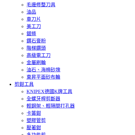
毛邊修整刀具
油品
車刀片
美工刀
鋸條
鑽石膏粉
階梯鑽頭
高級電工刀
金屬刷輪
油石、海棉砂塊
東昇平面砂布輪
剪鉗工具
KNIPEX德國K牌工具
全螺牙桿剪斷器
輕鋼架、輕隔間打孔器
卡簧鉗
塑膠管剪
壓著鉗
多功能剪