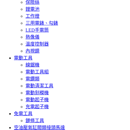
保險絲
鋰電池
工作燈
三用電錶、勾錶
LED手電筒
熱像儀
溫度控制器
內視鏡
電動工具
線鋸機
電動工具組
電鑽類
電動清潔工具
電動刻模機
電動起子機
充電起子機
免電工具
鏈條工具
空油壓氣缸閥類接頭馬達