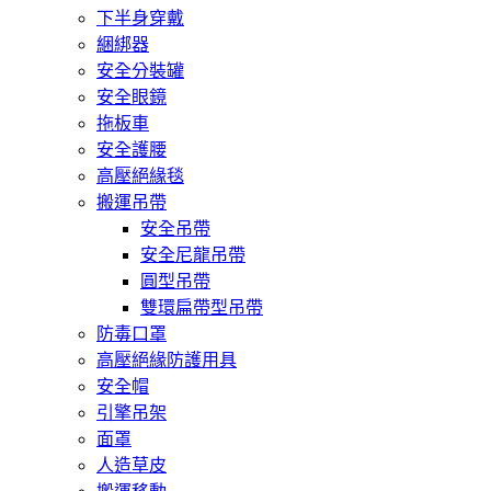
下半身穿戴
綑綁器
安全分裝罐
安全眼鏡
拖板車
安全護腰
高壓絕緣毯
搬運吊帶
安全吊帶
安全尼龍吊帶
圓型吊帶
雙環扁帶型吊帶
防毒口罩
高壓絕緣防護用具
安全帽
引擎吊架
面罩
人造草皮