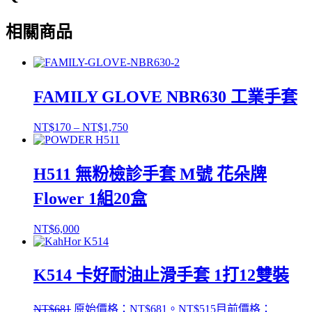
相關商品
FAMILY GLOVE NBR630 工業手套
NT$
170
–
NT$
1,750
H511 無粉檢診手套 M號 花朵牌
Flower 1組20盒
NT$
6,000
K514 卡好耐油止滑手套 1打12雙裝
NT$
681
原始價格：NT$681。
NT$
515
目前價格：