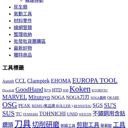
搬運移動
民生類
氣動工具
材料零件
線網管類
整理收納
批發批貨團購區
最新好物
獨特商品
工具標籤
EUROPA TOOL
Clamptek
CCL
EHOMA
Asmith
Koken
GoodHand
HTD
h+s
Flowdrill
KYORITSU
JOB
MARVEL
Mitutoyo
NOGA
NOGA刀刃
OKABE
NOGA握柄
OSG
SU'S
SGS
PEAK
REMS (舊品牌 ROLLER )
RENNSTEIG
SUS
TOHNICHI
不鏽鋼用含鈷
TC
UNID
TENMARS
WEICON
刀具
切削研磨
工具
剪鉗工具
鑽頭
壓著鉗
剝線工具