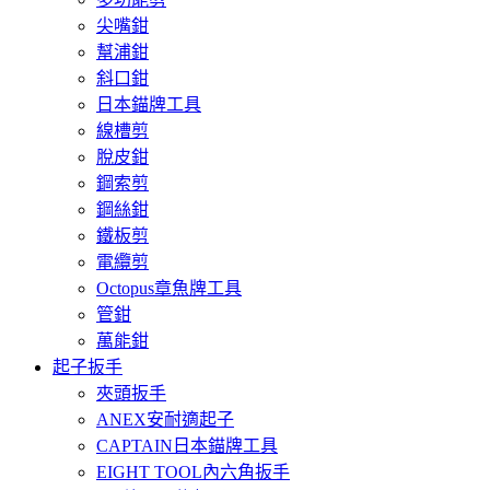
尖嘴鉗
幫浦鉗
斜口鉗
日本錨牌工具
線槽剪
脫皮鉗
鋼索剪
鋼絲鉗
鐵板剪
電纜剪
Octopus章魚牌工具
管鉗
萬能鉗
起子扳手
夾頭扳手
ANEX安耐適起子
CAPTAIN日本錨牌工具
EIGHT TOOL內六角扳手