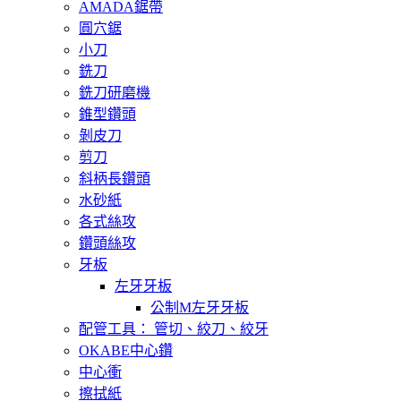
AMADA鋸帶
圓穴鋸
小刀
銑刀
銑刀研磨機
錐型鑽頭
剝皮刀
剪刀
斜柄長鑽頭
水砂紙
各式絲攻
鑽頭絲攻
牙板
左牙牙板
公制M左牙牙板
配管工具： 管切、絞刀、絞牙
OKABE中心鑽
中心衝
擦拭紙