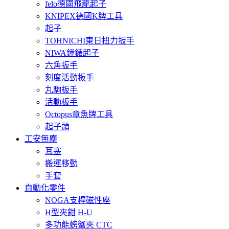
felo德國飛龍起子
KNIPEX德國K牌工具
起子
TOHNICHI東日扭力扳手
NIWA鐘錶起子
六角扳手
刻度活動板手
丸駒板手
活動板手
Octopus章魚牌工具
起子頭
工安無塵
耳塞
搬運移動
手套
自動化零件
NOGA支桿磁性座
H型夾鉗 H-U
多功能螃蟹夾 CTC