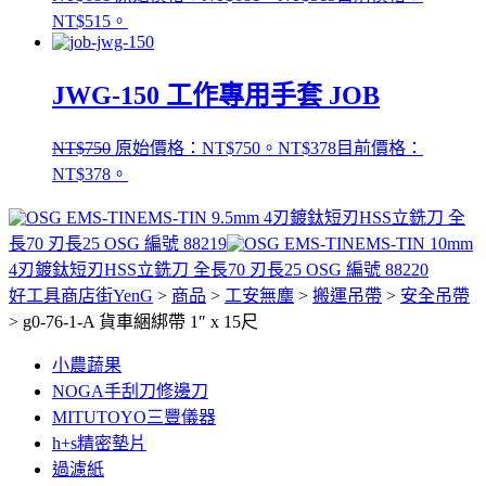
NT$515。
JWG-150 工作專用手套 JOB
NT$
750
原始價格：NT$750。
NT$
378
目前價格：
NT$378。
EMS-TIN 9.5mm 4刃鍍鈦短刃HSS立銑刀 全
長70 刃長25 OSG 編號 88219
EMS-TIN 10mm
4刃鍍鈦短刃HSS立銑刀 全長70 刃長25 OSG 編號 88220
好工具商店街YenG
>
商品
>
工安無塵
>
搬運吊帶
>
安全吊帶
>
g0-76-1-A 貨車綑綁帶 1″ x 15尺
小農蔬果
NOGA手刮刀修邊刀
MITUTOYO三豐儀器
h+s精密墊片
過濾紙