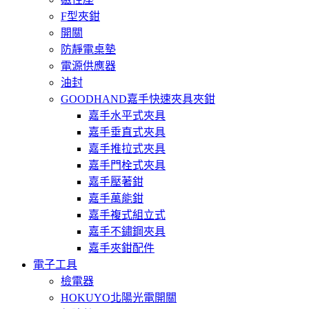
F型夾鉗
開關
防靜電桌墊
電源供應器
油封
GOODHAND嘉手快速夾具夾鉗
嘉手水平式夾具
嘉手垂直式夾具
嘉手推拉式夾具
嘉手門栓式夾具
嘉手壓著鉗
嘉手萬能鉗
嘉手複式組立式
嘉手不鏽鋼夾具
嘉手夾鉗配件
電子工具
檢電器
HOKUYO北陽光電開關