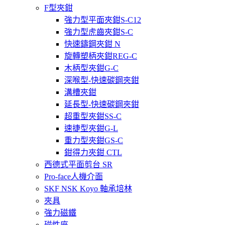
F型夾鉗
強力型平面夾鉗S-C12
強力型虎齒夾鉗S-C
快速鑄鋼夾鉗 N
旋轉塑柄夾鉗REG-C
木柄型夾鉗G-C
深喉型-快速碳鋼夾鉗
溝槽夾鉗
延長型-快速碳鋼夾鉗
超重型夾鉗SS-C
速捷型夾鉗G-L
重力型夾鉗GS-C
鉗得力夾鉗 CTL
西德式平面剪台 SR
Pro-face人機介面
SKF NSK Koyo 軸承培林
夾具
強力磁鐵
磁性座