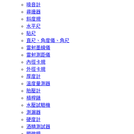
噪音計
尋邊器
斜度規
水平尺
貼尺
直尺、角度儀、角尺
雷射墨線儀
雷射測距儀
內徑卡規
外徑卡規
厚度計
溫度量測器
胎壓計
槓桿錶
水壓試驗機
測漏器
硬度計
酒精測試器
顯微鏡