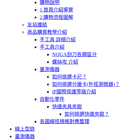
購物說明
1.首頁介紹導覽
2.購物流程圖解
友站連結
商品購買教學介紹
手工具 詳細介紹
手工具介紹
NOGA刮刀各類區分
螺絲攻 介紹
量測儀器
如何挑選卡尺？
如何挑選分厘卡(外徑測微器)？
IP國際保護等級介紹
自動化零件
快速夾具夾鉗
如何挑選快速夾鉗？
各國線徑規格對應整理
線上型錄
量測儀器