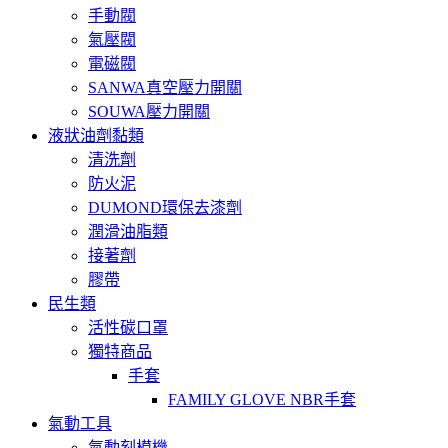
手動閥
氣壓閥
電磁閥
SANWA真空壓力開關
SOUWA壓力開關
液狀油劑黏類
清洗劑
防火泥
DUMOND環保去漆劑
潤滑油脂類
接著劑
膠帶
民生類
活性碳口罩
獨特商品
手套
FAMILY GLOVE NBR手套
氣動工具
氣動刻模機