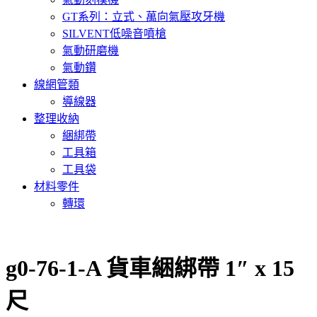
GT系列：立式、萬向氣壓攻牙機
SILVENT低噪音噴槍
氣動研磨機
氣動鑽
線網管類
導線器
整理收納
綑綁帶
工具箱
工具袋
材料零件
轉環
g0-76-1-A 貨車綑綁帶 1″ x 15
尺