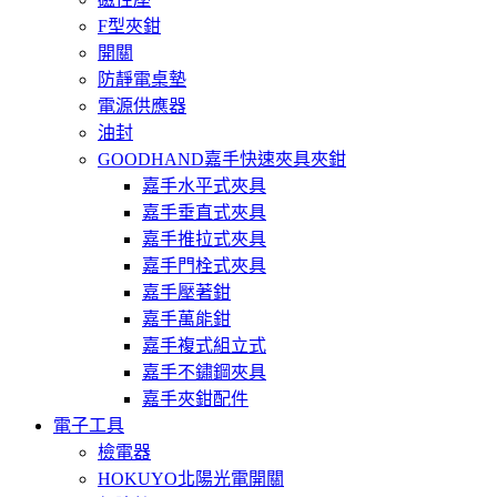
F型夾鉗
開關
防靜電桌墊
電源供應器
油封
GOODHAND嘉手快速夾具夾鉗
嘉手水平式夾具
嘉手垂直式夾具
嘉手推拉式夾具
嘉手門栓式夾具
嘉手壓著鉗
嘉手萬能鉗
嘉手複式組立式
嘉手不鏽鋼夾具
嘉手夾鉗配件
電子工具
檢電器
HOKUYO北陽光電開關