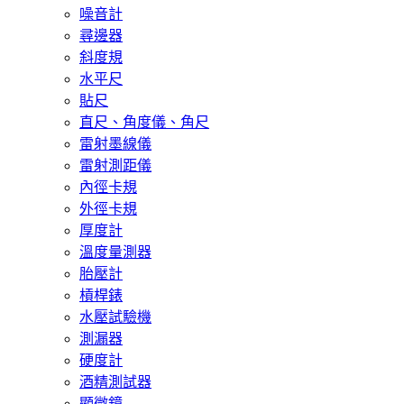
噪音計
尋邊器
斜度規
水平尺
貼尺
直尺、角度儀、角尺
雷射墨線儀
雷射測距儀
內徑卡規
外徑卡規
厚度計
溫度量測器
胎壓計
槓桿錶
水壓試驗機
測漏器
硬度計
酒精測試器
顯微鏡