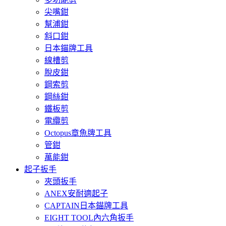
尖嘴鉗
幫浦鉗
斜口鉗
日本錨牌工具
線槽剪
脫皮鉗
鋼索剪
鋼絲鉗
鐵板剪
電纜剪
Octopus章魚牌工具
管鉗
萬能鉗
起子扳手
夾頭扳手
ANEX安耐適起子
CAPTAIN日本錨牌工具
EIGHT TOOL內六角扳手