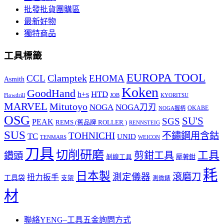
批發批貨團購區
最新好物
獨特商品
工具標籤
EUROPA TOOL
Clamptek
CCL
EHOMA
Asmith
Koken
GoodHand
HTD
h+s
Flowdrill
KYORITSU
JOB
MARVEL
Mitutoyo
NOGA
NOGA刀刃
OKABE
NOGA握柄
OSG
SU'S
SGS
PEAK
REMS (舊品牌 ROLLER )
RENNSTEIG
SUS
TOHNICHI
不鏽鋼用含鈷
TC
UNID
TENMARS
WEICON
刀具
切削研磨
工具
剪鉗工具
鑽頭
壓著鉗
剝線工具
耗
日本製
測定儀器
滾磨刀
扭力扳手
工具袋
支架
測微錶
材
聯絡YENG–工具五金詢問方式