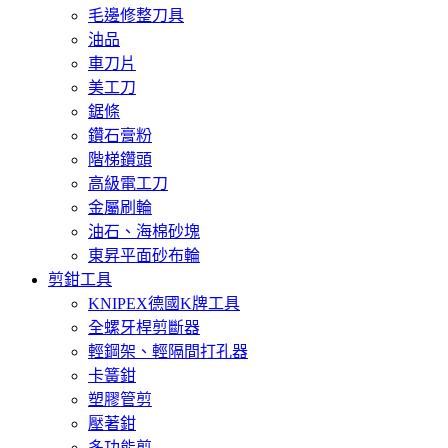
毛邊修整刀具
油品
車刀片
美工刀
鋸條
鑽石膏粉
階梯鑽頭
高級電工刀
金屬刷輪
油石、海棉砂塊
東昇平面砂布輪
剪鉗工具
KNIPEX德國K牌工具
全螺牙桿剪斷器
輕鋼架、輕隔間打孔器
卡簧鉗
塑膠管剪
壓著鉗
多功能剪