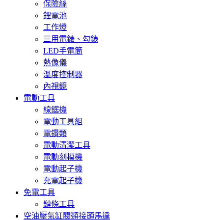
保險絲
鋰電池
工作燈
三用電錶、勾錶
LED手電筒
熱像儀
溫度控制器
內視鏡
電動工具
線鋸機
電動工具組
電鑽類
電動清潔工具
電動刻模機
電動起子機
充電起子機
免電工具
鏈條工具
空油壓氣缸閥類接頭馬達