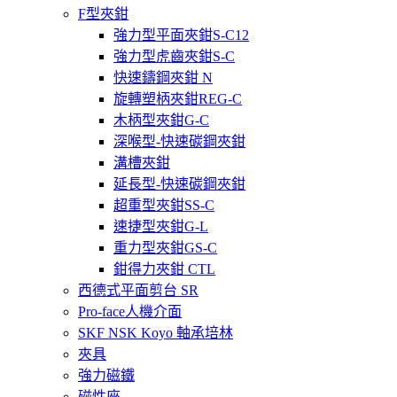
F型夾鉗
強力型平面夾鉗S-C12
強力型虎齒夾鉗S-C
快速鑄鋼夾鉗 N
旋轉塑柄夾鉗REG-C
木柄型夾鉗G-C
深喉型-快速碳鋼夾鉗
溝槽夾鉗
延長型-快速碳鋼夾鉗
超重型夾鉗SS-C
速捷型夾鉗G-L
重力型夾鉗GS-C
鉗得力夾鉗 CTL
西德式平面剪台 SR
Pro-face人機介面
SKF NSK Koyo 軸承培林
夾具
強力磁鐵
磁性座