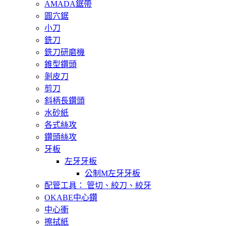
AMADA鋸帶
圓穴鋸
小刀
銑刀
銑刀研磨機
錐型鑽頭
剝皮刀
剪刀
斜柄長鑽頭
水砂紙
各式絲攻
鑽頭絲攻
牙板
左牙牙板
公制M左牙牙板
配管工具： 管切、絞刀、絞牙
OKABE中心鑽
中心衝
擦拭紙