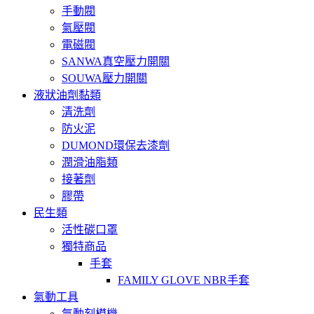
手動閥
氣壓閥
電磁閥
SANWA真空壓力開關
SOUWA壓力開關
液狀油劑黏類
清洗劑
防火泥
DUMOND環保去漆劑
潤滑油脂類
接著劑
膠帶
民生類
活性碳口罩
獨特商品
手套
FAMILY GLOVE NBR手套
氣動工具
氣動刻模機