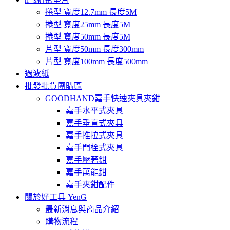
捲型 寬度12.7mm 長度5M
捲型 寬度25mm 長度5M
捲型 寬度50mm 長度5M
片型 寬度50mm 長度300mm
片型 寬度100mm 長度500mm
過濾紙
批發批貨團購區
GOODHAND嘉手快速夾具夾鉗
嘉手水平式夾具
嘉手垂直式夾具
嘉手推拉式夾具
嘉手門栓式夾具
嘉手壓著鉗
嘉手萬能鉗
嘉手夾鉗配件
關於好工具 YenG
最新消息與商品介紹
購物流程