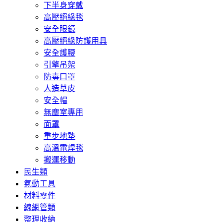
下半身穿戴
高壓絕緣毯
安全眼鏡
高壓絕緣防護用具
安全護腰
引擎吊架
防毒口罩
人造草皮
安全帽
無塵室專用
面罩
重步地墊
高溫電焊毯
搬運移動
民生類
氣動工具
材料零件
線網管類
整理收納