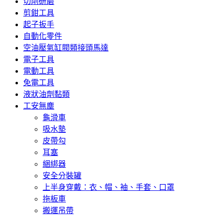
切削研磨
剪鉗工具
起子扳手
自動化零件
空油壓氣缸閥類接頭馬達
電子工具
電動工具
免電工具
液狀油劑黏類
工安無塵
龜滑車
吸水墊
皮帶勾
耳塞
綑綁器
安全分裝罐
上半身穿戴：衣、帽、袖、手套、口罩
拖板車
搬運吊帶