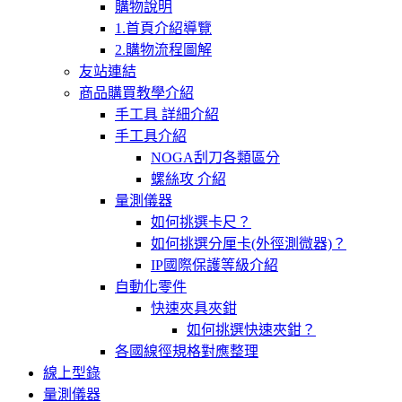
購物說明
1.首頁介紹導覽
2.購物流程圖解
友站連結
商品購買教學介紹
手工具 詳細介紹
手工具介紹
NOGA刮刀各類區分
螺絲攻 介紹
量測儀器
如何挑選卡尺？
如何挑選分厘卡(外徑測微器)？
IP國際保護等級介紹
自動化零件
快速夾具夾鉗
如何挑選快速夾鉗？
各國線徑規格對應整理
線上型錄
量測儀器