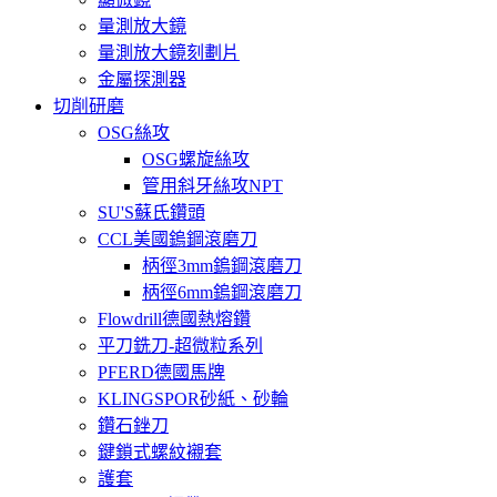
量測放大鏡
量測放大鏡刻劃片
金屬探測器
切削研磨
OSG絲攻
OSG螺旋絲攻
管用斜牙絲攻NPT
SU'S蘇氏鑽頭
CCL美國鎢鋼滾磨刀
柄徑3mm鎢鋼滾磨刀
柄徑6mm鎢鋼滾磨刀
Flowdrill德國熱熔鑽
平刀銑刀-超微粒系列
PFERD德國馬牌
KLINGSPOR砂紙、砂輪
鑽石銼刀
鍵鎖式螺紋襯套
護套