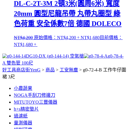
DL-C-2T-3M 2頓3米(圓周6米) 寬度
20mm 圓型尼龍吊帶 丸帶丸圈型 綠
色荷重 安全係數7倍 德國 DOLECO
NT$
4,200
原始價格：NT$4,200。
NT$
1,680
目前價格：
NT$1,680。
DG10-DX (g0-144-14) 空氣槍
g0-78-4-
A 雙色管 100尺
好工具商店街YenG
>
商品
>
工安無塵
>
g0-72-4-B 工作牛仔圍
裙 3尺
小農蔬果
NOGA手刮刀修邊刀
MITUTOYO三豐儀器
h+s精密墊片
過濾紙
量測儀器