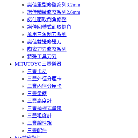
諾佳重型修整系列3.2mm
諾佳精緻修整系列2.6mm
諾佳面取倒角修整
諾佳回轉式面取倒角
萬用三角刮刀系列
諾佳雙邊修邊刀
陶瓷刀刃修整系列
特殊工具刀刃
MITUTOYO三豐儀器
三豐卡尺
三豐外徑分厘卡
三豐內徑分厘卡
三豐量錶
三豐高度計
三豐槓桿式量錶
三豐粗度計
三豐線性規
三豐配件
h+s精密墊片