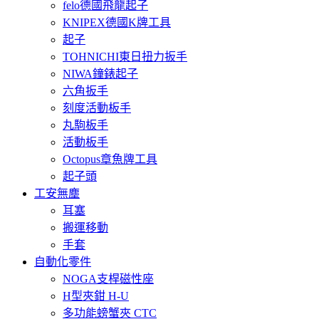
felo德國飛龍起子
KNIPEX德國K牌工具
起子
TOHNICHI東日扭力扳手
NIWA鐘錶起子
六角扳手
刻度活動板手
丸駒板手
活動板手
Octopus章魚牌工具
起子頭
工安無塵
耳塞
搬運移動
手套
自動化零件
NOGA支桿磁性座
H型夾鉗 H-U
多功能螃蟹夾 CTC