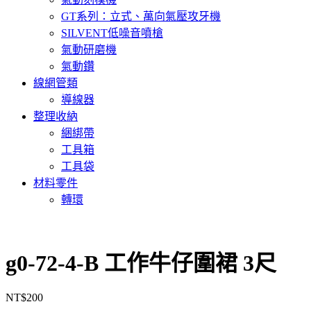
GT系列：立式、萬向氣壓攻牙機
SILVENT低噪音噴槍
氣動研磨機
氣動鑽
線網管類
導線器
整理收納
綑綁帶
工具箱
工具袋
材料零件
轉環
g0-72-4-B 工作牛仔圍裙 3尺
NT$
200