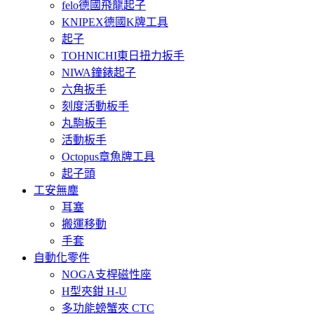
felo德國飛龍起子
KNIPEX德國K牌工具
起子
TOHNICHI東日扭力扳手
NIWA鐘錶起子
六角扳手
刻度活動板手
丸駒板手
活動板手
Octopus章魚牌工具
起子頭
工安無塵
耳塞
搬運移動
手套
自動化零件
NOGA支桿磁性座
H型夾鉗 H-U
多功能螃蟹夾 CTC