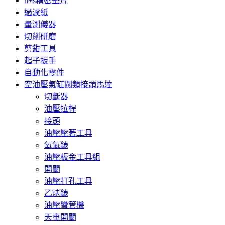
h+s精密墊片
過濾紙
量測儀器
切削研磨
剪鉗工具
起子扳手
自動化零件
空油壓氣缸閥類接頭馬達
切斷器
油壓拉桿
接頭
油壓壓著工具
氧氣錶
油壓板金工具組
開關
油壓打孔工具
乙炔錶
油壓彎管機
天車開關