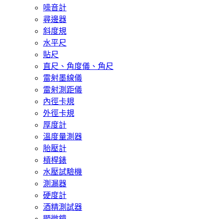
噪音計
尋邊器
斜度規
水平尺
貼尺
直尺、角度儀、角尺
雷射墨線儀
雷射測距儀
內徑卡規
外徑卡規
厚度計
溫度量測器
胎壓計
槓桿錶
水壓試驗機
測漏器
硬度計
酒精測試器
顯微鏡