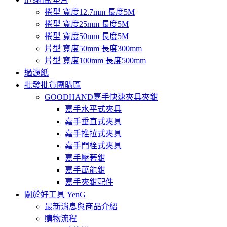
捲型 寬度12.7mm 長度5M
捲型 寬度25mm 長度5M
捲型 寬度50mm 長度5M
片型 寬度50mm 長度300mm
片型 寬度100mm 長度500mm
過濾紙
批發批貨團購區
GOODHAND嘉手快速夾具夾鉗
嘉手水平式夾具
嘉手垂直式夾具
嘉手推拉式夾具
嘉手門栓式夾具
嘉手壓著鉗
嘉手萬能鉗
嘉手夾鉗配件
關於好工具 YenG
最新消息與商品介紹
購物流程