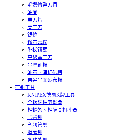
毛邊修整刀具
油品
車刀片
美工刀
鋸條
鑽石膏粉
階梯鑽頭
高級電工刀
金屬刷輪
油石、海棉砂塊
東昇平面砂布輪
剪鉗工具
KNIPEX德國K牌工具
全螺牙桿剪斷器
輕鋼架、輕隔間打孔器
卡簧鉗
塑膠管剪
壓著鉗
多功能剪