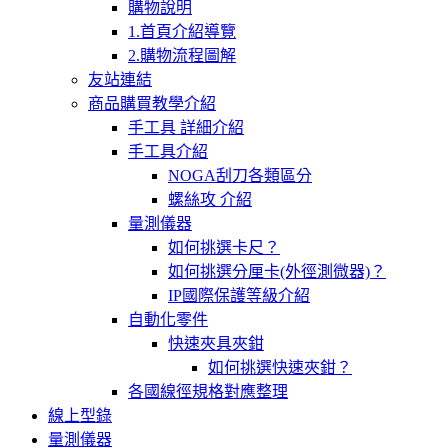
購物說明
1.首頁介紹導覽
2.購物流程圖解
友站連結
商品購買教學介紹
手工具 詳細介紹
手工具介紹
NOGA刮刀各類區分
螺絲攻 介紹
量測儀器
如何挑選卡尺？
如何挑選分厘卡(外徑測微器)？
IP國際保護等級介紹
自動化零件
快速夾具夾鉗
如何挑選快速夾鉗？
各國線徑規格對應整理
線上型錄
量測儀器