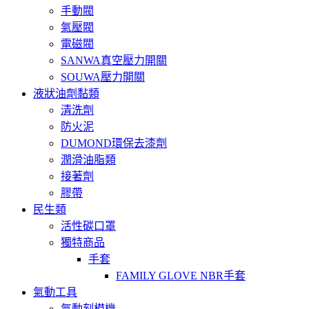
手動閥
氣壓閥
電磁閥
SANWA真空壓力開關
SOUWA壓力開關
液狀油劑黏類
清洗劑
防火泥
DUMOND環保去漆劑
潤滑油脂類
接著劑
膠帶
民生類
活性碳口罩
獨特商品
手套
FAMILY GLOVE NBR手套
氣動工具
氣動刻模機