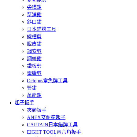
尖嘴鉗
幫浦鉗
斜口鉗
日本錨牌工具
線槽剪
脫皮鉗
鋼索剪
鋼絲鉗
鐵板剪
電纜剪
Octopus章魚牌工具
管鉗
萬能鉗
起子扳手
夾頭扳手
ANEX安耐適起子
CAPTAIN日本錨牌工具
EIGHT TOOL內六角扳手