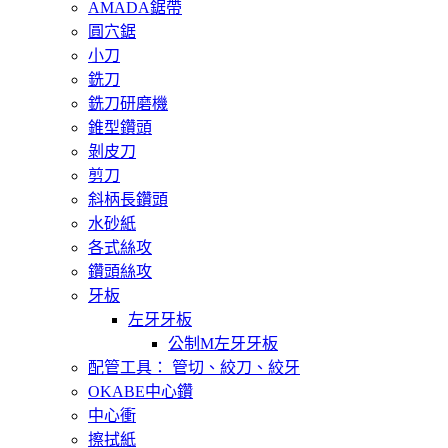
AMADA鋸帶
圓穴鋸
小刀
銑刀
銑刀研磨機
錐型鑽頭
剝皮刀
剪刀
斜柄長鑽頭
水砂紙
各式絲攻
鑽頭絲攻
牙板
左牙牙板
公制M左牙牙板
配管工具： 管切、絞刀、絞牙
OKABE中心鑽
中心衝
擦拭紙