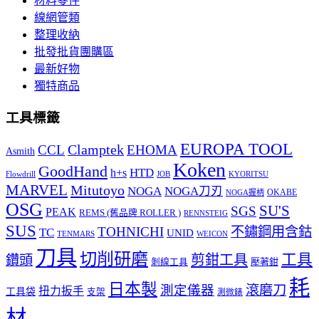
材料零件
線網管類
整理收納
批發批貨團購區
最新好物
獨特商品
工具標籤
EUROPA TOOL
Clamptek
CCL
EHOMA
Asmith
Koken
GoodHand
HTD
h+s
Flowdrill
KYORITSU
JOB
MARVEL
Mitutoyo
NOGA
NOGA刀刃
OKABE
NOGA握柄
OSG
SU'S
SGS
PEAK
REMS (舊品牌 ROLLER )
RENNSTEIG
SUS
TOHNICHI
不鏽鋼用含鈷
TC
UNID
TENMARS
WEICON
刀具
切削研磨
工具
剪鉗工具
鑽頭
壓著鉗
剝線工具
耗
日本製
測定儀器
滾磨刀
扭力扳手
工具袋
支架
測微錶
材