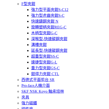
F型夾鉗
強力型平面夾鉗S-C12
強力型虎齒夾鉗S-C
快速鑄鋼夾鉗 N
旋轉塑柄夾鉗REG-C
木柄型夾鉗G-C
深喉型-快速碳鋼夾鉗
溝槽夾鉗
延長型-快速碳鋼夾鉗
超重型夾鉗SS-C
速捷型夾鉗G-L
重力型夾鉗GS-C
鉗得力夾鉗 CTL
西德式平面剪台 SR
Pro-face人機介面
SKF NSK Koyo 軸承培林
夾具
強力磁鐵
磁性座