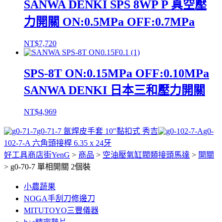
SANWA DENKI SPS 8WP P 真空壓
力開關 ON:0.5MPa OFF:0.7MPa
NT$
7,720
SPS-8T ON:0.15MPa OFF:0.10MPa
SANWA DENKI 日本三和壓力開關
NT$
4,969
g0-71-7 氬焊皮手套 10″黏扣式 秀吉
g0-
102-7-A 六角頭接桿 6.35 x 24牙
好工具商店街YenG
>
商品
>
空油壓氣缸閥類接頭馬達
>
開關
>
g0-70-7 單相開關 2個裝
小農蔬果
NOGA手刮刀修邊刀
MITUTOYO三豐儀器