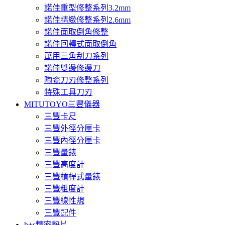
諾佳重型修整系列3.2mm
諾佳精緻修整系列2.6mm
諾佳面取倒角修整
諾佳回轉式面取倒角
萬用三角刮刀系列
諾佳雙邊修邊刀
陶瓷刀刃修整系列
特殊工具刀刃
MITUTOYO三豐儀器
三豐卡尺
三豐外徑分厘卡
三豐內徑分厘卡
三豐量錶
三豐高度計
三豐槓桿式量錶
三豐粗度計
三豐線性規
三豐配件
h+s精密墊片