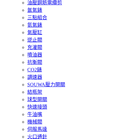
油壓鋼筋電纜剪
氬氣錶
三點組合
氮氣錶
氣壓缸
逆止閥
充灌閥
噴油器
抗衡閥
CO2錶
調速器
SOUWA壓力開關
結瓶架
球型開關
快速接頭
牛油嘴
機械閥
伺服馬達
火口通針