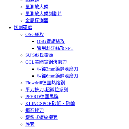
量測放大鏡
量測放大鏡刻劃片
金屬探測器
切削研磨
OSG絲攻
OSG螺旋絲攻
管用斜牙絲攻NPT
SU'S蘇氏鑽頭
CCL美國鎢鋼滾磨刀
柄徑3mm鎢鋼滾磨刀
柄徑6mm鎢鋼滾磨刀
Flowdrill德國熱熔鑽
平刀銑刀-超微粒系列
PFERD德國馬牌
KLINGSPOR砂紙、砂輪
鑽石銼刀
鍵鎖式螺紋襯套
護套