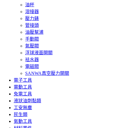
油杯
溶接器
壓力錶
管接頭
油壓幫浦
手動閥
氣壓閥
浮球液面開關
袪水器
電磁閥
SANWA真空壓力開關
電子工具
電動工具
免電工具
液狀油劑黏類
工安無塵
民生類
氣動工具