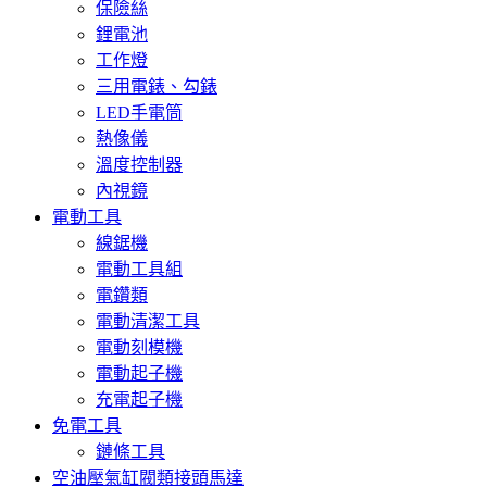
保險絲
鋰電池
工作燈
三用電錶、勾錶
LED手電筒
熱像儀
溫度控制器
內視鏡
電動工具
線鋸機
電動工具組
電鑽類
電動清潔工具
電動刻模機
電動起子機
充電起子機
免電工具
鏈條工具
空油壓氣缸閥類接頭馬達