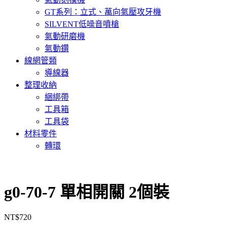
GT系列：立式、萬向氣壓攻牙機
SILVENT低噪音噴槍
氣動研磨機
氣動鑽
線網管類
導線器
整理收納
綑綁帶
工具箱
工具袋
材料零件
轉環
g0-70-7 單相開關 2個裝
NT$
720