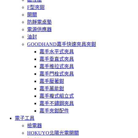
F型夾鉗
開關
防靜電桌墊
電源供應器
油封
GOODHAND嘉手快速夾具夾鉗
嘉手水平式夾具
嘉手垂直式夾具
嘉手推拉式夾具
嘉手門栓式夾具
嘉手壓著鉗
嘉手萬能鉗
嘉手複式組立式
嘉手不鏽鋼夾具
嘉手夾鉗配件
電子工具
檢電器
HOKUYO北陽光電開關