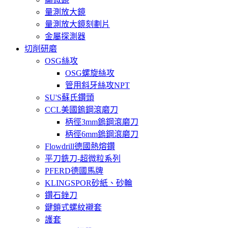
量測放大鏡
量測放大鏡刻劃片
金屬探測器
切削研磨
OSG絲攻
OSG螺旋絲攻
管用斜牙絲攻NPT
SU'S蘇氏鑽頭
CCL美國鎢鋼滾磨刀
柄徑3mm鎢鋼滾磨刀
柄徑6mm鎢鋼滾磨刀
Flowdrill德國熱熔鑽
平刀銑刀-超微粒系列
PFERD德國馬牌
KLINGSPOR砂紙、砂輪
鑽石銼刀
鍵鎖式螺紋襯套
護套