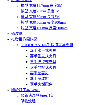
捲型 寬度12.7mm 長度5M
捲型 寬度25mm 長度5M
捲型 寬度50mm 長度5M
片型 寬度50mm 長度300mm
片型 寬度100mm 長度500mm
過濾紙
批發批貨團購區
GOODHAND嘉手快速夾具夾鉗
嘉手水平式夾具
嘉手垂直式夾具
嘉手推拉式夾具
嘉手門栓式夾具
嘉手壓著鉗
嘉手萬能鉗
嘉手夾鉗配件
關於好工具 YenG
最新消息與商品介紹
購物流程