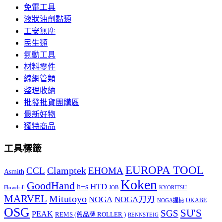
免電工具
液狀油劑黏類
工安無塵
民生類
氣動工具
材料零件
線網管類
整理收納
批發批貨團購區
最新好物
獨特商品
工具標籤
EUROPA TOOL
Clamptek
CCL
EHOMA
Asmith
Koken
GoodHand
HTD
h+s
Flowdrill
KYORITSU
JOB
MARVEL
Mitutoyo
NOGA
NOGA刀刃
OKABE
NOGA握柄
OSG
SU'S
SGS
PEAK
REMS (舊品牌 ROLLER )
RENNSTEIG