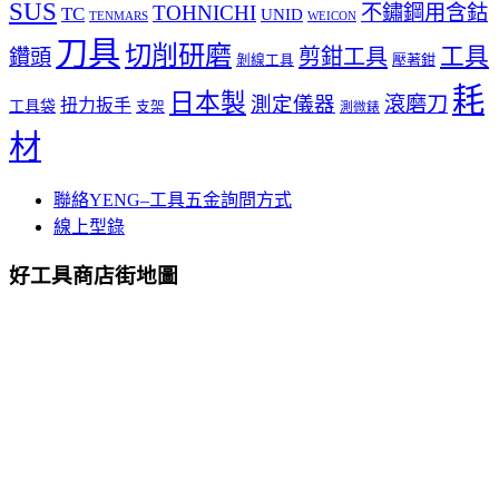
SUS
TOHNICHI
不鏽鋼用含鈷
TC
UNID
TENMARS
WEICON
刀具
切削研磨
工具
剪鉗工具
鑽頭
壓著鉗
剝線工具
耗
日本製
測定儀器
滾磨刀
扭力扳手
工具袋
支架
測微錶
材
聯絡YENG–工具五金詢問方式
線上型錄
好工具商店街地圖