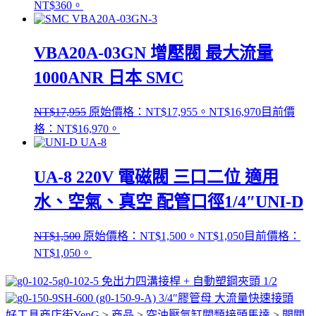
NT$360。
VBA20A-03GN 增壓閥 最大流量
1000ANR 日本 SMC
NT$
17,955
原始價格：NT$17,955。
NT$
16,970
目前價
格：NT$16,970。
UA-8 220V 電磁閥 三口二位 適用
水、空氣、真空 配管口徑1/4″UNI-D
NT$
1,500
原始價格：NT$1,500。
NT$
1,050
目前價格：
NT$1,050。
g0-102-5 免出力四溝接桿 + 自動塑鋼夾頭 1/2
SH-600 (g0-150-9-A) 3/4″膠管母 大流量快速接頭
好工具商店街YenG
>
商品
>
空油壓氣缸閥類接頭馬達
>
開關