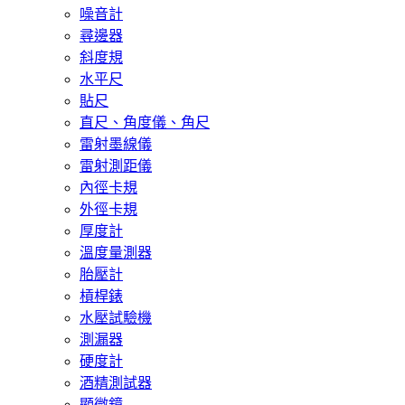
噪音計
尋邊器
斜度規
水平尺
貼尺
直尺、角度儀、角尺
雷射墨線儀
雷射測距儀
內徑卡規
外徑卡規
厚度計
溫度量測器
胎壓計
槓桿錶
水壓試驗機
測漏器
硬度計
酒精測試器
顯微鏡