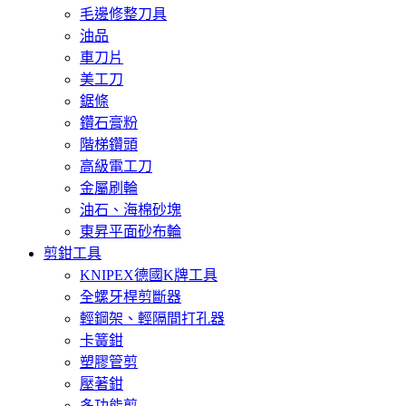
毛邊修整刀具
油品
車刀片
美工刀
鋸條
鑽石膏粉
階梯鑽頭
高級電工刀
金屬刷輪
油石、海棉砂塊
東昇平面砂布輪
剪鉗工具
KNIPEX德國K牌工具
全螺牙桿剪斷器
輕鋼架、輕隔間打孔器
卡簧鉗
塑膠管剪
壓著鉗
多功能剪