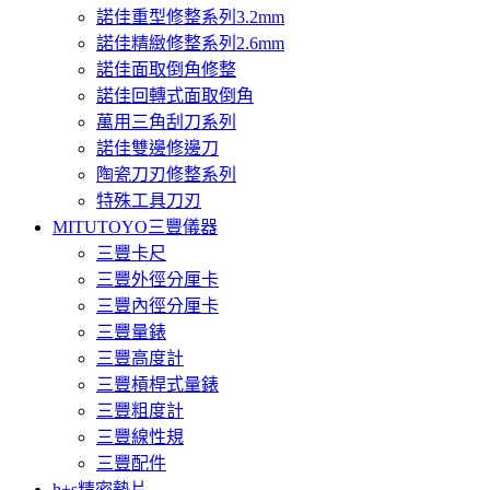
諾佳重型修整系列3.2mm
諾佳精緻修整系列2.6mm
諾佳面取倒角修整
諾佳回轉式面取倒角
萬用三角刮刀系列
諾佳雙邊修邊刀
陶瓷刀刃修整系列
特殊工具刀刃
MITUTOYO三豐儀器
三豐卡尺
三豐外徑分厘卡
三豐內徑分厘卡
三豐量錶
三豐高度計
三豐槓桿式量錶
三豐粗度計
三豐線性規
三豐配件
h+s精密墊片