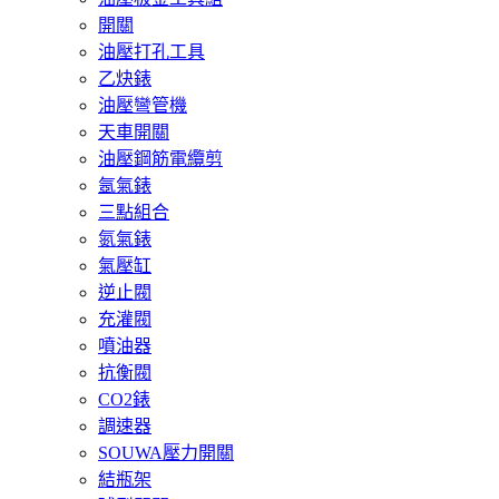
開關
油壓打孔工具
乙炔錶
油壓彎管機
天車開關
油壓鋼筋電纜剪
氬氣錶
三點組合
氮氣錶
氣壓缸
逆止閥
充灌閥
噴油器
抗衡閥
CO2錶
調速器
SOUWA壓力開關
結瓶架