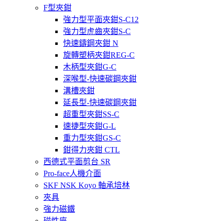
F型夾鉗
強力型平面夾鉗S-C12
強力型虎齒夾鉗S-C
快速鑄鋼夾鉗 N
旋轉塑柄夾鉗REG-C
木柄型夾鉗G-C
深喉型-快速碳鋼夾鉗
溝槽夾鉗
延長型-快速碳鋼夾鉗
超重型夾鉗SS-C
速捷型夾鉗G-L
重力型夾鉗GS-C
鉗得力夾鉗 CTL
西德式平面剪台 SR
Pro-face人機介面
SKF NSK Koyo 軸承培林
夾具
強力磁鐵
磁性座