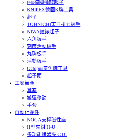
felo德國飛龍起子
KNIPEX德國K牌工具
起子
TOHNICHI東日扭力扳手
NIWA鐘錶起子
六角扳手
刻度活動板手
丸駒板手
活動板手
Octopus章魚牌工具
起子頭
工安無塵
耳塞
搬運移動
手套
自動化零件
NOGA支桿磁性座
H型夾鉗 H-U
多功能螃蟹夾 CTC