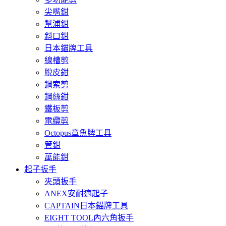
尖嘴鉗
幫浦鉗
斜口鉗
日本錨牌工具
線槽剪
脫皮鉗
鋼索剪
鋼絲鉗
鐵板剪
電纜剪
Octopus章魚牌工具
管鉗
萬能鉗
起子扳手
夾頭扳手
ANEX安耐適起子
CAPTAIN日本錨牌工具
EIGHT TOOL內六角扳手