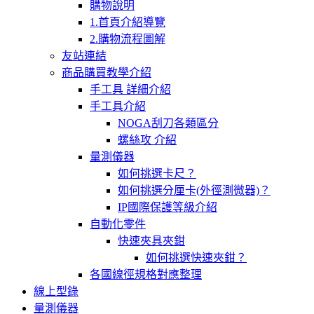
購物說明
1.首頁介紹導覽
2.購物流程圖解
友站連結
商品購買教學介紹
手工具 詳細介紹
手工具介紹
NOGA刮刀各類區分
螺絲攻 介紹
量測儀器
如何挑選卡尺？
如何挑選分厘卡(外徑測微器)？
IP國際保護等級介紹
自動化零件
快速夾具夾鉗
如何挑選快速夾鉗？
各國線徑規格對應整理
線上型錄
量測儀器