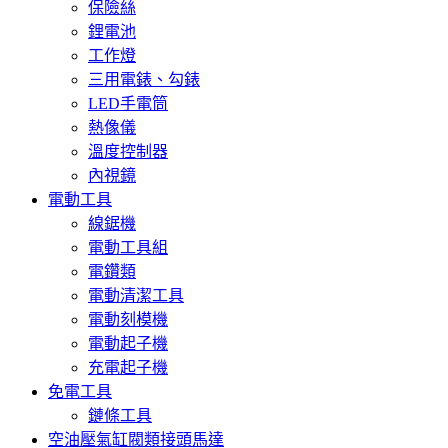
保險絲
鋰電池
工作燈
三用電錶、勾錶
LED手電筒
熱像儀
溫度控制器
內視鏡
電動工具
線鋸機
電動工具組
電鑽類
電動清潔工具
電動刻模機
電動起子機
充電起子機
免電工具
鏈條工具
空油壓氣缸閥類接頭馬達