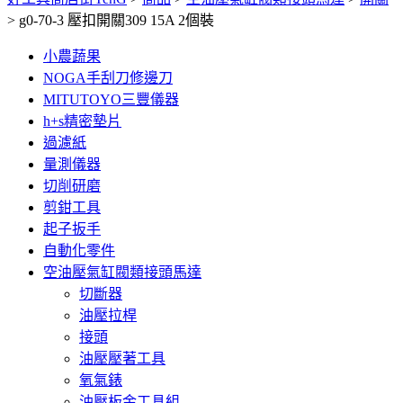
>
g0-70-3 壓扣開關309 15A 2個裝
小農蔬果
NOGA手刮刀修邊刀
MITUTOYO三豐儀器
h+s精密墊片
過濾紙
量測儀器
切削研磨
剪鉗工具
起子扳手
自動化零件
空油壓氣缸閥類接頭馬達
切斷器
油壓拉桿
接頭
油壓壓著工具
氧氣錶
油壓板金工具組