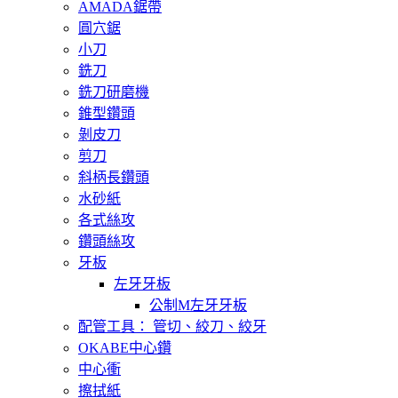
AMADA鋸帶
圓穴鋸
小刀
銑刀
銑刀研磨機
錐型鑽頭
剝皮刀
剪刀
斜柄長鑽頭
水砂紙
各式絲攻
鑽頭絲攻
牙板
左牙牙板
公制M左牙牙板
配管工具： 管切、絞刀、絞牙
OKABE中心鑽
中心衝
擦拭紙