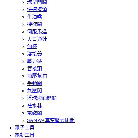
球型開關
快速接頭
牛油嘴
機械閥
伺服馬達
火口通針
油杯
溶接器
壓力錶
管接頭
油壓幫浦
手動閥
氣壓閥
浮球液面開關
袪水器
電磁閥
SANWA真空壓力開關
電子工具
電動工具