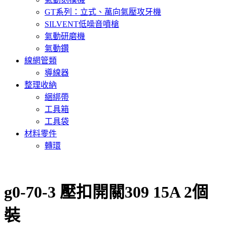
GT系列：立式、萬向氣壓攻牙機
SILVENT低噪音噴槍
氣動研磨機
氣動鑽
線網管類
導線器
整理收納
綑綁帶
工具箱
工具袋
材料零件
轉環
g0-70-3 壓扣開關309 15A 2個
裝