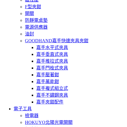
F型夾鉗
開關
防靜電桌墊
電源供應器
油封
GOODHAND嘉手快速夾具夾鉗
嘉手水平式夾具
嘉手垂直式夾具
嘉手推拉式夾具
嘉手門栓式夾具
嘉手壓著鉗
嘉手萬能鉗
嘉手複式組立式
嘉手不鏽鋼夾具
嘉手夾鉗配件
電子工具
檢電器
HOKUYO北陽光電開關