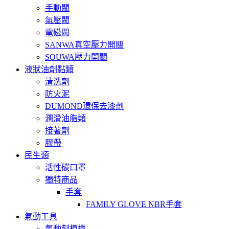
手動閥
氣壓閥
電磁閥
SANWA真空壓力開關
SOUWA壓力開關
液狀油劑黏類
清洗劑
防火泥
DUMOND環保去漆劑
潤滑油脂類
接著劑
膠帶
民生類
活性碳口罩
獨特商品
手套
FAMILY GLOVE NBR手套
氣動工具
氣動刻模機