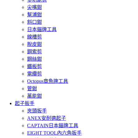
尖嘴鉗
幫浦鉗
斜口鉗
日本錨牌工具
線槽剪
脫皮鉗
鋼索剪
鋼絲鉗
鐵板剪
電纜剪
Octopus章魚牌工具
管鉗
萬能鉗
起子扳手
夾頭扳手
ANEX安耐適起子
CAPTAIN日本錨牌工具
EIGHT TOOL內六角扳手