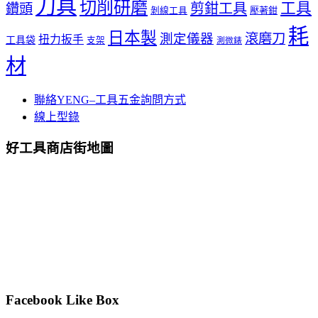
刀具
切削研磨
工具
剪鉗工具
鑽頭
壓著鉗
剝線工具
耗
日本製
測定儀器
滾磨刀
扭力扳手
工具袋
支架
測微錶
材
聯絡YENG–工具五金詢問方式
線上型錄
好工具商店街地圖
Facebook Like Box