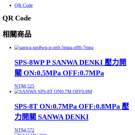
分
QR Code
享
QR Code
相關商品
SPS-8WP P SANWA DENKI 壓力開
關 ON:0.5MPa OFF:0.7MPa
NT$
8,525
SPS-8T ON:0.7MPa OFF:0.8MPa 壓
力開關 SANWA DENKI
NT$
4,572