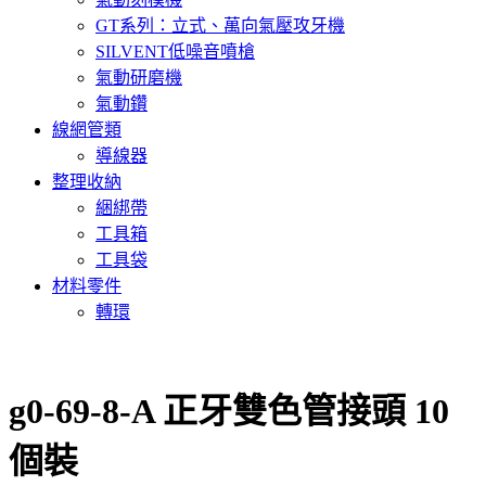
GT系列：立式、萬向氣壓攻牙機
SILVENT低噪音噴槍
氣動研磨機
氣動鑽
線網管類
導線器
整理收納
綑綁帶
工具箱
工具袋
材料零件
轉環
g0-69-8-A 正牙雙色管接頭 10
個裝