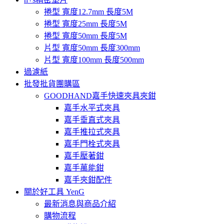
捲型 寬度12.7mm 長度5M
捲型 寬度25mm 長度5M
捲型 寬度50mm 長度5M
片型 寬度50mm 長度300mm
片型 寬度100mm 長度500mm
過濾紙
批發批貨團購區
GOODHAND嘉手快速夾具夾鉗
嘉手水平式夾具
嘉手垂直式夾具
嘉手推拉式夾具
嘉手門栓式夾具
嘉手壓著鉗
嘉手萬能鉗
嘉手夾鉗配件
關於好工具 YenG
最新消息與商品介紹
購物流程