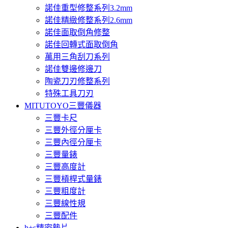
諾佳重型修整系列3.2mm
諾佳精緻修整系列2.6mm
諾佳面取倒角修整
諾佳回轉式面取倒角
萬用三角刮刀系列
諾佳雙邊修邊刀
陶瓷刀刃修整系列
特殊工具刀刃
MITUTOYO三豐儀器
三豐卡尺
三豐外徑分厘卡
三豐內徑分厘卡
三豐量錶
三豐高度計
三豐槓桿式量錶
三豐粗度計
三豐線性規
三豐配件
h+s精密墊片