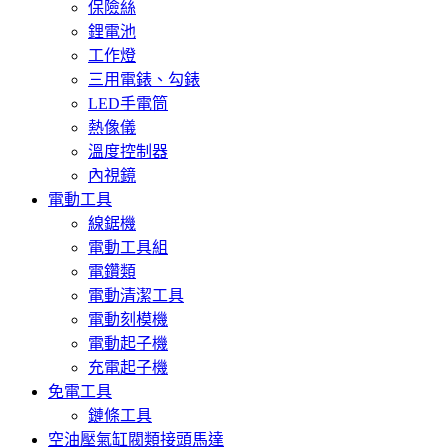
保險絲
鋰電池
工作燈
三用電錶、勾錶
LED手電筒
熱像儀
溫度控制器
內視鏡
電動工具
線鋸機
電動工具組
電鑽類
電動清潔工具
電動刻模機
電動起子機
充電起子機
免電工具
鏈條工具
空油壓氣缸閥類接頭馬達