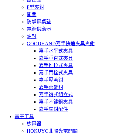
F型夾鉗
開關
防靜電桌墊
電源供應器
油封
GOODHAND嘉手快速夾具夾鉗
嘉手水平式夾具
嘉手垂直式夾具
嘉手推拉式夾具
嘉手門栓式夾具
嘉手壓著鉗
嘉手萬能鉗
嘉手複式組立式
嘉手不鏽鋼夾具
嘉手夾鉗配件
電子工具
檢電器
HOKUYO北陽光電開關