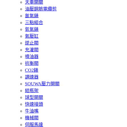
天車開關
油壓鋼筋電纜剪
氬氣錶
三點組合
氮氣錶
氣壓缸
逆止閥
充灌閥
噴油器
抗衡閥
CO2錶
調速器
SOUWA壓力開關
結瓶架
球型開關
快速接頭
牛油嘴
機械閥
伺服馬達