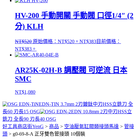
HV-200 手動開關 手動閥 口徑1/4″ (2
分) KLH
NT$
520
原始價格：NT$520。
NT$
383
目前價格：
NT$383。
AR25K-02H-B 調壓閥 可逆流 日本
SMC
NT$
1,080
EDN-TIN 3.7mm 2刃鍍鈦中刃HSS立銑刀 全
長60 刃長15 OSG
EDN 10.8mm 2刃中刃HSS立
銑刀 全長90 刃長40 OSG
好工具商店街YenG
>
商品
>
空油壓氣缸閥類接頭馬達
>
管接
頭
>
g0-69-8-A 正牙雙色管接頭 10個裝