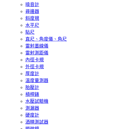
噪音計
尋邊器
斜度規
水平尺
貼尺
直尺、角度儀、角尺
雷射墨線儀
雷射測距儀
內徑卡規
外徑卡規
厚度計
溫度量測器
胎壓計
槓桿錶
水壓試驗機
測漏器
硬度計
酒精測試器
顯微鏡