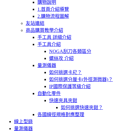
購物說明
1.首頁介紹導覽
2.購物流程圖解
友站連結
商品購買教學介紹
手工具 詳細介紹
手工具介紹
NOGA刮刀各類區分
螺絲攻 介紹
量測儀器
如何挑選卡尺？
如何挑選分厘卡(外徑測微器)？
IP國際保護等級介紹
自動化零件
快速夾具夾鉗
如何挑選快速夾鉗？
各國線徑規格對應整理
線上型錄
量測儀器