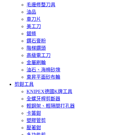
毛邊修整刀具
油品
車刀片
美工刀
鋸條
鑽石膏粉
階梯鑽頭
高級電工刀
金屬刷輪
油石、海棉砂塊
東昇平面砂布輪
剪鉗工具
KNIPEX德國K牌工具
全螺牙桿剪斷器
輕鋼架、輕隔間打孔器
卡簧鉗
塑膠管剪
壓著鉗
多功能剪