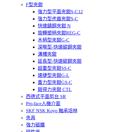
F型夾鉗
強力型平面夾鉗S-C12
強力型虎齒夾鉗S-C
快速鑄鋼夾鉗 N
旋轉塑柄夾鉗REG-C
木柄型夾鉗G-C
深喉型-快速碳鋼夾鉗
溝槽夾鉗
延長型-快速碳鋼夾鉗
超重型夾鉗SS-C
速捷型夾鉗G-L
重力型夾鉗GS-C
鉗得力夾鉗 CTL
西德式平面剪台 SR
Pro-face人機介面
SKF NSK Koyo 軸承培林
夾具
強力磁鐵
磁性座