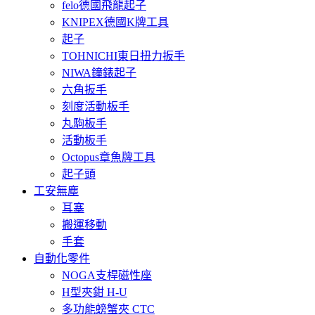
felo德國飛龍起子
KNIPEX德國K牌工具
起子
TOHNICHI東日扭力扳手
NIWA鐘錶起子
六角扳手
刻度活動板手
丸駒板手
活動板手
Octopus章魚牌工具
起子頭
工安無塵
耳塞
搬運移動
手套
自動化零件
NOGA支桿磁性座
H型夾鉗 H-U
多功能螃蟹夾 CTC