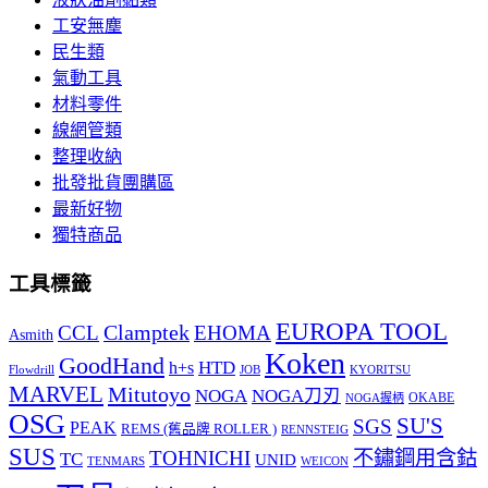
工安無塵
民生類
氣動工具
材料零件
線網管類
整理收納
批發批貨團購區
最新好物
獨特商品
工具標籤
EUROPA TOOL
Clamptek
CCL
EHOMA
Asmith
Koken
GoodHand
HTD
h+s
Flowdrill
KYORITSU
JOB
MARVEL
Mitutoyo
NOGA
NOGA刀刃
OKABE
NOGA握柄
OSG
SU'S
SGS
PEAK
REMS (舊品牌 ROLLER )
RENNSTEIG
SUS
TOHNICHI
不鏽鋼用含鈷
TC
UNID
TENMARS
WEICON