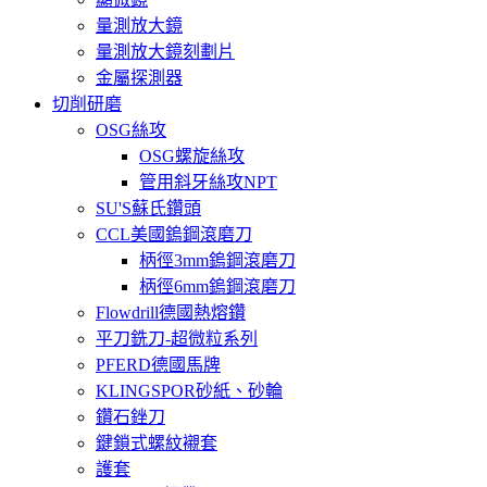
量測放大鏡
量測放大鏡刻劃片
金屬探測器
切削研磨
OSG絲攻
OSG螺旋絲攻
管用斜牙絲攻NPT
SU'S蘇氏鑽頭
CCL美國鎢鋼滾磨刀
柄徑3mm鎢鋼滾磨刀
柄徑6mm鎢鋼滾磨刀
Flowdrill德國熱熔鑽
平刀銑刀-超微粒系列
PFERD德國馬牌
KLINGSPOR砂紙、砂輪
鑽石銼刀
鍵鎖式螺紋襯套
護套