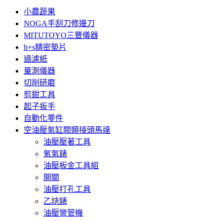
小農蔬果
NOGA手刮刀修邊刀
MITUTOYO三豐儀器
h+s精密墊片
過濾紙
量測儀器
切削研磨
剪鉗工具
起子扳手
自動化零件
空油壓氣缸閥類接頭馬達
油壓壓著工具
氧氣錶
油壓板金工具組
開關
油壓打孔工具
乙炔錶
油壓彎管機