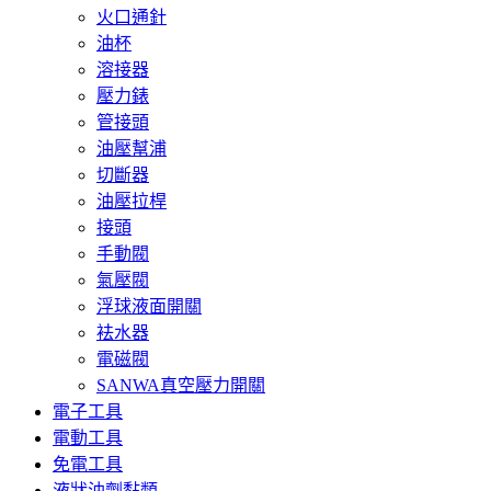
火口通針
油杯
溶接器
壓力錶
管接頭
油壓幫浦
切斷器
油壓拉桿
接頭
手動閥
氣壓閥
浮球液面開關
袪水器
電磁閥
SANWA真空壓力開關
電子工具
電動工具
免電工具
液狀油劑黏類