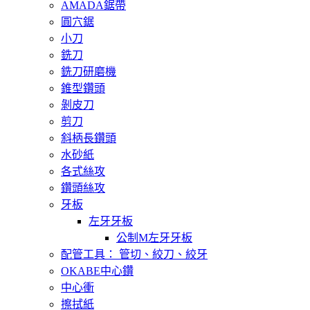
AMADA鋸帶
圓穴鋸
小刀
銑刀
銑刀研磨機
錐型鑽頭
剝皮刀
剪刀
斜柄長鑽頭
水砂紙
各式絲攻
鑽頭絲攻
牙板
左牙牙板
公制M左牙牙板
配管工具： 管切、絞刀、絞牙
OKABE中心鑽
中心衝
擦拭紙