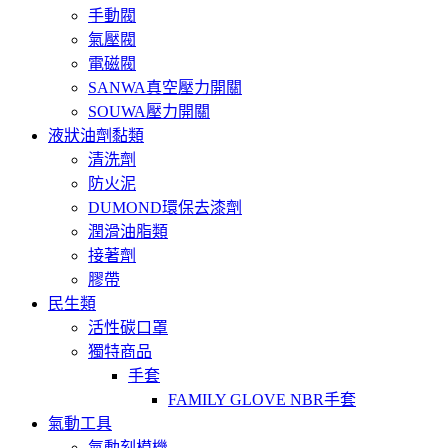
手動閥
氣壓閥
電磁閥
SANWA真空壓力開關
SOUWA壓力開關
液狀油劑黏類
清洗劑
防火泥
DUMOND環保去漆劑
潤滑油脂類
接著劑
膠帶
民生類
活性碳口罩
獨特商品
手套
FAMILY GLOVE NBR手套
氣動工具
氣動刻模機