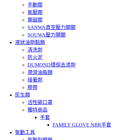
手動閥
氣壓閥
電磁閥
SANWA真空壓力開關
SOUWA壓力開關
液狀油劑黏類
清洗劑
防火泥
DUMOND環保去漆劑
潤滑油脂類
接著劑
膠帶
民生類
活性碳口罩
獨特商品
手套
FAMILY GLOVE NBR手套
氣動工具
氣動刻模機