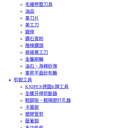
毛邊修整刀具
油品
車刀片
美工刀
鋸條
鑽石膏粉
階梯鑽頭
高級電工刀
金屬刷輪
油石、海棉砂塊
東昇平面砂布輪
剪鉗工具
KNIPEX德國K牌工具
全螺牙桿剪斷器
輕鋼架、輕隔間打孔器
卡簧鉗
塑膠管剪
壓著鉗
多功能剪