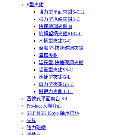
F型夾鉗
強力型平面夾鉗S-C12
強力型虎齒夾鉗S-C
快速鑄鋼夾鉗 N
旋轉塑柄夾鉗REG-C
木柄型夾鉗G-C
深喉型-快速碳鋼夾鉗
溝槽夾鉗
延長型-快速碳鋼夾鉗
超重型夾鉗SS-C
速捷型夾鉗G-L
重力型夾鉗GS-C
鉗得力夾鉗 CTL
西德式平面剪台 SR
Pro-face人機介面
SKF NSK Koyo 軸承培林
夾具
強力磁鐵
磁性座