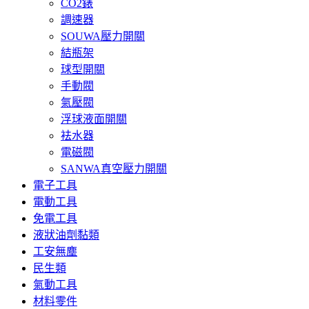
CO2錶
調速器
SOUWA壓力開關
結瓶架
球型開關
手動閥
氣壓閥
浮球液面開關
袪水器
電磁閥
SANWA真空壓力開關
電子工具
電動工具
免電工具
液狀油劑黏類
工安無塵
民生類
氣動工具
材料零件