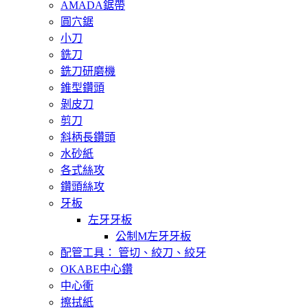
AMADA鋸帶
圓穴鋸
小刀
銑刀
銑刀研磨機
錐型鑽頭
剝皮刀
剪刀
斜柄長鑽頭
水砂紙
各式絲攻
鑽頭絲攻
牙板
左牙牙板
公制M左牙牙板
配管工具： 管切、絞刀、絞牙
OKABE中心鑽
中心衝
擦拭紙