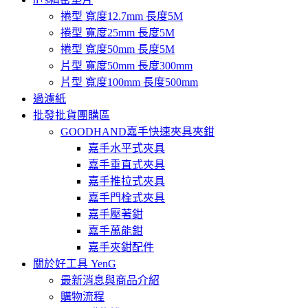
捲型 寬度12.7mm 長度5M
捲型 寬度25mm 長度5M
捲型 寬度50mm 長度5M
片型 寬度50mm 長度300mm
片型 寬度100mm 長度500mm
過濾紙
批發批貨團購區
GOODHAND嘉手快速夾具夾鉗
嘉手水平式夾具
嘉手垂直式夾具
嘉手推拉式夾具
嘉手門栓式夾具
嘉手壓著鉗
嘉手萬能鉗
嘉手夾鉗配件
關於好工具 YenG
最新消息與商品介紹
購物流程