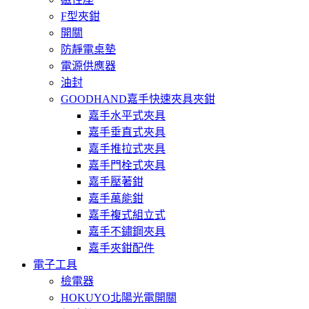
F型夾鉗
開關
防靜電桌墊
電源供應器
油封
GOODHAND嘉手快速夾具夾鉗
嘉手水平式夾具
嘉手垂直式夾具
嘉手推拉式夾具
嘉手門栓式夾具
嘉手壓著鉗
嘉手萬能鉗
嘉手複式組立式
嘉手不鏽鋼夾具
嘉手夾鉗配件
電子工具
檢電器
HOKUYO北陽光電開關