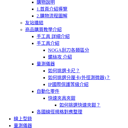
購物說明
1.首頁介紹導覽
2.購物流程圖解
友站連結
商品購買教學介紹
手工具 詳細介紹
手工具介紹
NOGA刮刀各類區分
螺絲攻 介紹
量測儀器
如何挑選卡尺？
如何挑選分厘卡(外徑測微器)？
IP國際保護等級介紹
自動化零件
快速夾具夾鉗
如何挑選快速夾鉗？
各國線徑規格對應整理
線上型錄
量測儀器