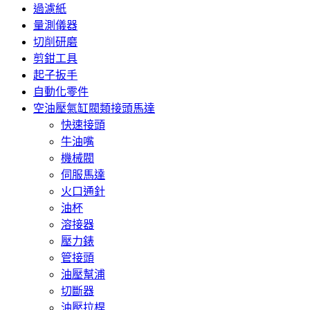
過濾紙
量測儀器
切削研磨
剪鉗工具
起子扳手
自動化零件
空油壓氣缸閥類接頭馬達
快速接頭
牛油嘴
機械閥
伺服馬達
火口通針
油杯
溶接器
壓力錶
管接頭
油壓幫浦
切斷器
油壓拉桿