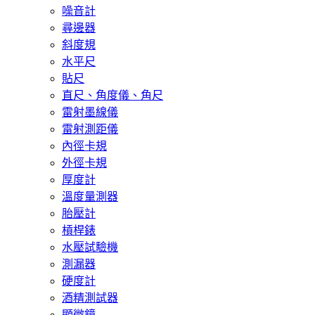
噪音計
尋邊器
斜度規
水平尺
貼尺
直尺、角度儀、角尺
雷射墨線儀
雷射測距儀
內徑卡規
外徑卡規
厚度計
溫度量測器
胎壓計
槓桿錶
水壓試驗機
測漏器
硬度計
酒精測試器
顯微鏡