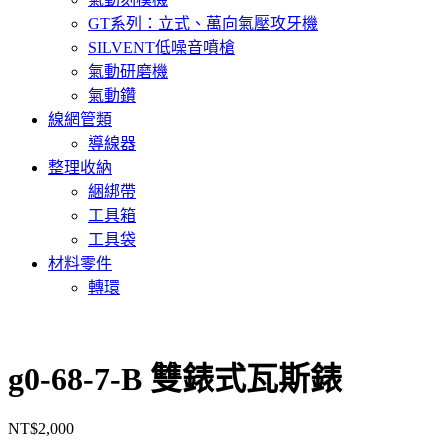
GT系列：立式、萬向氣壓攻牙機
SILVENT低噪音噴槍
氣動研磨機
氣動鑽
線網管類
導線器
整理收納
綑綁帶
工具箱
工具袋
材料零件
轉環
g0-68-7-B 雙錶式瓦斯錶
NT$
2,000