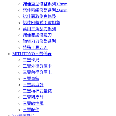
諾佳重型修整系列3.2mm
諾佳精緻修整系列2.6mm
諾佳面取倒角修整
諾佳回轉式面取倒角
萬用三角刮刀系列
諾佳雙邊修邊刀
陶瓷刀刃修整系列
特殊工具刀刃
MITUTOYO三豐儀器
三豐卡尺
三豐外徑分厘卡
三豐內徑分厘卡
三豐量錶
三豐高度計
三豐槓桿式量錶
三豐粗度計
三豐線性規
三豐配件
h+s精密墊片