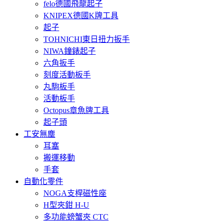
felo德國飛龍起子
KNIPEX德國K牌工具
起子
TOHNICHI東日扭力扳手
NIWA鐘錶起子
六角扳手
刻度活動板手
丸駒板手
活動板手
Octopus章魚牌工具
起子頭
工安無塵
耳塞
搬運移動
手套
自動化零件
NOGA支桿磁性座
H型夾鉗 H-U
多功能螃蟹夾 CTC