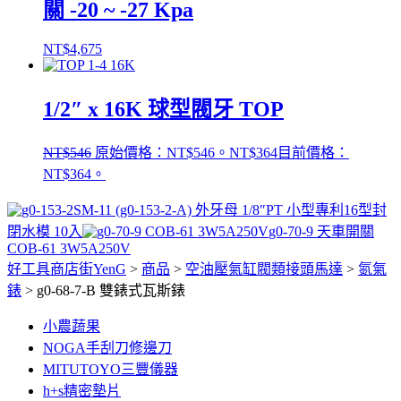
關 -20 ~ -27 Kpa
NT$
4,675
1/2″ x 16K 球型閥牙 TOP
NT$
546
原始價格：NT$546。
NT$
364
目前價格：
NT$364。
SM-11 (g0-153-2-A) 外牙母 1/8″PT 小型專利16型封
閉水模 10入
g0-70-9 天車開關
COB-61 3W5A250V
好工具商店街YenG
>
商品
>
空油壓氣缸閥類接頭馬達
>
氮氣
錶
>
g0-68-7-B 雙錶式瓦斯錶
小農蔬果
NOGA手刮刀修邊刀
MITUTOYO三豐儀器
h+s精密墊片