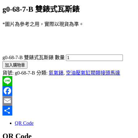
g0-68-7-B 雙錶式瓦斯錶
*圖片為參考之用，實際以現貨為準。
g0-68-7-B 雙錶式瓦斯錶 數量
加入購物車
貨號:
g0-68-7-B
分類:
氮氣錶
,
空油壓氣缸閥類接頭馬達
Line
Facebook
Email
分
QR Code
享
QR Code