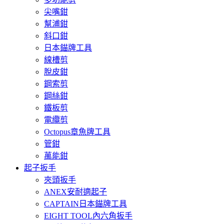
尖嘴鉗
幫浦鉗
斜口鉗
日本錨牌工具
線槽剪
脫皮鉗
鋼索剪
鋼絲鉗
鐵板剪
電纜剪
Octopus章魚牌工具
管鉗
萬能鉗
起子扳手
夾頭扳手
ANEX安耐適起子
CAPTAIN日本錨牌工具
EIGHT TOOL內六角扳手