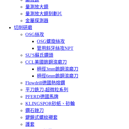
量測放大鏡
量測放大鏡刻劃片
金屬探測器
切削研磨
OSG絲攻
OSG螺旋絲攻
管用斜牙絲攻NPT
SU'S蘇氏鑽頭
CCL美國鎢鋼滾磨刀
柄徑3mm鎢鋼滾磨刀
柄徑6mm鎢鋼滾磨刀
Flowdrill德國熱熔鑽
平刀銑刀-超微粒系列
PFERD德國馬牌
KLINGSPOR砂紙、砂輪
鑽石銼刀
鍵鎖式螺紋襯套
護套