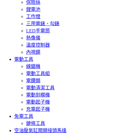
保險絲
鋰電池
工作燈
三用電錶、勾錶
LED手電筒
熱像儀
溫度控制器
內視鏡
電動工具
線鋸機
電動工具組
電鑽類
電動清潔工具
電動刻模機
電動起子機
充電起子機
免電工具
鏈條工具
空油壓氣缸閥類接頭馬達