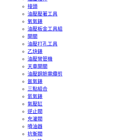
接頭
油壓壓著工具
氧氣錶
油壓板金工具組
開關
油壓打孔工具
乙炔錶
油壓彎管機
天車開關
油壓鋼筋電纜剪
氬氣錶
三點組合
氮氣錶
氣壓缸
逆止閥
充灌閥
噴油器
抗衡閥