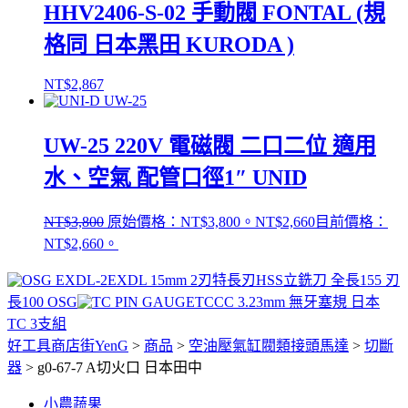
HHV2406-S-02 手動閥 FONTAL (規
格同 日本黑田 KURODA )
NT$
2,867
UW-25 220V 電磁閥 二口二位 適用
水、空氣 配管口徑1″ UNID
NT$
3,800
原始價格：NT$3,800。
NT$
2,660
目前價格：
NT$2,660。
EXDL 15mm 2刃特長刃HSS立銑刀 全長155 刃
長100 OSG
TCCC 3.23mm 無牙塞規 日本
TC 3支組
好工具商店街YenG
>
商品
>
空油壓氣缸閥類接頭馬達
>
切斷
器
>
g0-67-7 A切火口 日本田中
小農蔬果