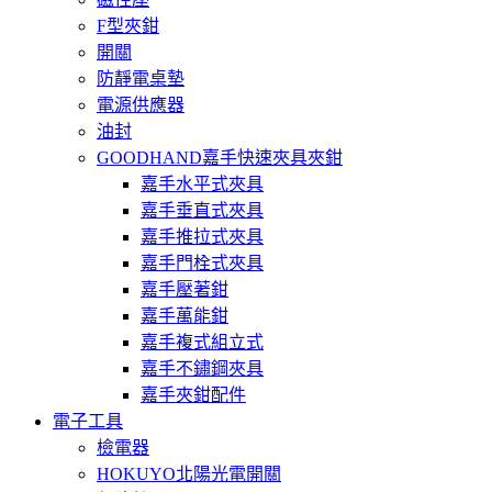
F型夾鉗
開關
防靜電桌墊
電源供應器
油封
GOODHAND嘉手快速夾具夾鉗
嘉手水平式夾具
嘉手垂直式夾具
嘉手推拉式夾具
嘉手門栓式夾具
嘉手壓著鉗
嘉手萬能鉗
嘉手複式組立式
嘉手不鏽鋼夾具
嘉手夾鉗配件
電子工具
檢電器
HOKUYO北陽光電開關