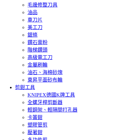
毛邊修整刀具
油品
車刀片
美工刀
鋸條
鑽石膏粉
階梯鑽頭
高級電工刀
金屬刷輪
油石、海棉砂塊
東昇平面砂布輪
剪鉗工具
KNIPEX德國K牌工具
全螺牙桿剪斷器
輕鋼架、輕隔間打孔器
卡簧鉗
塑膠管剪
壓著鉗
多功能剪