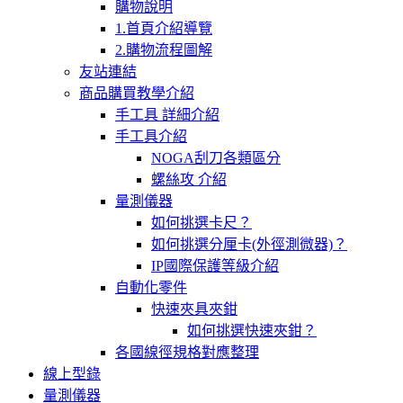
購物說明
1.首頁介紹導覽
2.購物流程圖解
友站連結
商品購買教學介紹
手工具 詳細介紹
手工具介紹
NOGA刮刀各類區分
螺絲攻 介紹
量測儀器
如何挑選卡尺？
如何挑選分厘卡(外徑測微器)？
IP國際保護等級介紹
自動化零件
快速夾具夾鉗
如何挑選快速夾鉗？
各國線徑規格對應整理
線上型錄
量測儀器