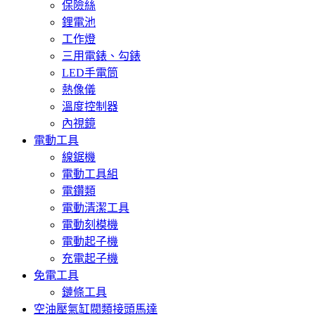
保險絲
鋰電池
工作燈
三用電錶、勾錶
LED手電筒
熱像儀
溫度控制器
內視鏡
電動工具
線鋸機
電動工具組
電鑽類
電動清潔工具
電動刻模機
電動起子機
充電起子機
免電工具
鏈條工具
空油壓氣缸閥類接頭馬達