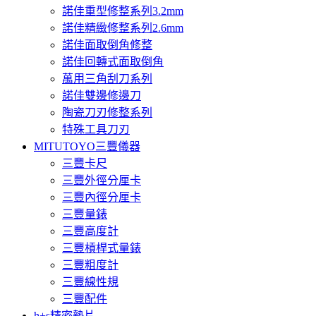
諾佳重型修整系列3.2mm
諾佳精緻修整系列2.6mm
諾佳面取倒角修整
諾佳回轉式面取倒角
萬用三角刮刀系列
諾佳雙邊修邊刀
陶瓷刀刃修整系列
特殊工具刀刃
MITUTOYO三豐儀器
三豐卡尺
三豐外徑分厘卡
三豐內徑分厘卡
三豐量錶
三豐高度計
三豐槓桿式量錶
三豐粗度計
三豐線性規
三豐配件
h+s精密墊片