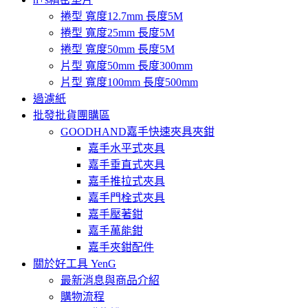
捲型 寬度12.7mm 長度5M
捲型 寬度25mm 長度5M
捲型 寬度50mm 長度5M
片型 寬度50mm 長度300mm
片型 寬度100mm 長度500mm
過濾紙
批發批貨團購區
GOODHAND嘉手快速夾具夾鉗
嘉手水平式夾具
嘉手垂直式夾具
嘉手推拉式夾具
嘉手門栓式夾具
嘉手壓著鉗
嘉手萬能鉗
嘉手夾鉗配件
關於好工具 YenG
最新消息與商品介紹
購物流程