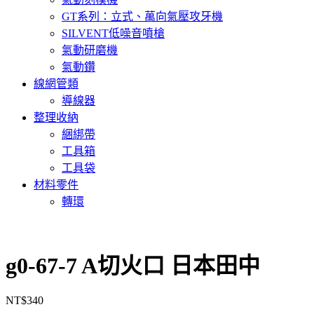
GT系列：立式、萬向氣壓攻牙機
SILVENT低噪音噴槍
氣動研磨機
氣動鑽
線網管類
導線器
整理收納
綑綁帶
工具箱
工具袋
材料零件
轉環
g0-67-7 A切火口 日本田中
NT$
340