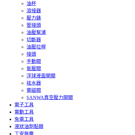
油杯
溶接器
壓力錶
管接頭
油壓幫浦
切斷器
油壓拉桿
接頭
手動閥
氣壓閥
浮球液面開關
袪水器
電磁閥
SANWA真空壓力開關
電子工具
電動工具
免電工具
液狀油劑黏類
工安無塵