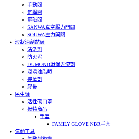
手動閥
氣壓閥
電磁閥
SANWA真空壓力開關
SOUWA壓力開關
液狀油劑黏類
清洗劑
防火泥
DUMOND環保去漆劑
潤滑油脂類
接著劑
膠帶
民生類
活性碳口罩
獨特商品
手套
FAMILY GLOVE NBR手套
氣動工具
氣動刻模機