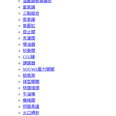
油壓鋼筋電纜剪
氬氣錶
三點組合
氮氣錶
氣壓缸
逆止閥
充灌閥
噴油器
抗衡閥
CO2錶
調速器
SOUWA壓力開關
結瓶架
球型開關
快速接頭
牛油嘴
機械閥
伺服馬達
火口通針