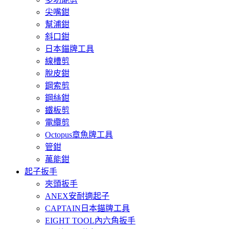
尖嘴鉗
幫浦鉗
斜口鉗
日本錨牌工具
線槽剪
脫皮鉗
鋼索剪
鋼絲鉗
鐵板剪
電纜剪
Octopus章魚牌工具
管鉗
萬能鉗
起子扳手
夾頭扳手
ANEX安耐適起子
CAPTAIN日本錨牌工具
EIGHT TOOL內六角扳手