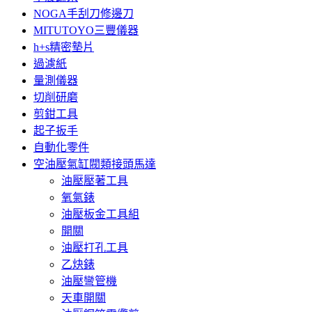
NOGA手刮刀修邊刀
MITUTOYO三豐儀器
h+s精密墊片
過濾紙
量測儀器
切削研磨
剪鉗工具
起子扳手
自動化零件
空油壓氣缸閥類接頭馬達
油壓壓著工具
氧氣錶
油壓板金工具組
開關
油壓打孔工具
乙炔錶
油壓彎管機
天車開關