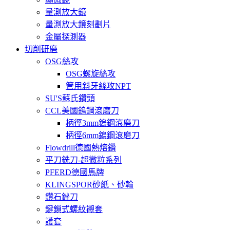
量測放大鏡
量測放大鏡刻劃片
金屬探測器
切削研磨
OSG絲攻
OSG螺旋絲攻
管用斜牙絲攻NPT
SU'S蘇氏鑽頭
CCL美國鎢鋼滾磨刀
柄徑3mm鎢鋼滾磨刀
柄徑6mm鎢鋼滾磨刀
Flowdrill德國熱熔鑽
平刀銑刀-超微粒系列
PFERD德國馬牌
KLINGSPOR砂紙、砂輪
鑽石銼刀
鍵鎖式螺紋襯套
護套