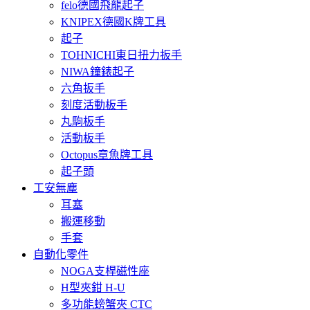
felo德國飛龍起子
KNIPEX德國K牌工具
起子
TOHNICHI東日扭力扳手
NIWA鐘錶起子
六角扳手
刻度活動板手
丸駒板手
活動板手
Octopus章魚牌工具
起子頭
工安無塵
耳塞
搬運移動
手套
自動化零件
NOGA支桿磁性座
H型夾鉗 H-U
多功能螃蟹夾 CTC