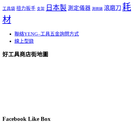
耗
日本製
測定儀器
滾磨刀
扭力扳手
工具袋
支架
測微錶
材
聯絡YENG–工具五金詢問方式
線上型錄
好工具商店街地圖
Facebook Like Box