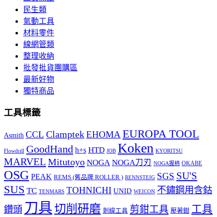
民生類
氣動工具
材料零件
線網管類
整理收納
批發批貨團購區
最新好物
獨特商品
工具標籤
EUROPA TOOL
Clamptek
CCL
EHOMA
Asmith
Koken
GoodHand
HTD
h+s
Flowdrill
KYORITSU
JOB
MARVEL
Mitutoyo
NOGA
NOGA刀刃
OKABE
NOGA握柄
OSG
SU'S
SGS
PEAK
REMS (舊品牌 ROLLER )
RENNSTEIG
SUS
TOHNICHI
不鏽鋼用含鈷
TC
UNID
TENMARS
WEICON
刀具
切削研磨
工具
剪鉗工具
鑽頭
壓著鉗
剝線工具