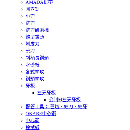
AMADA鋸帶
圓穴鋸
小刀
銑刀
銑刀研磨機
錐型鑽頭
剝皮刀
剪刀
斜柄長鑽頭
水砂紙
各式絲攻
鑽頭絲攻
牙板
左牙牙板
公制M左牙牙板
配管工具： 管切、絞刀、絞牙
OKABE中心鑽
中心衝
擦拭紙