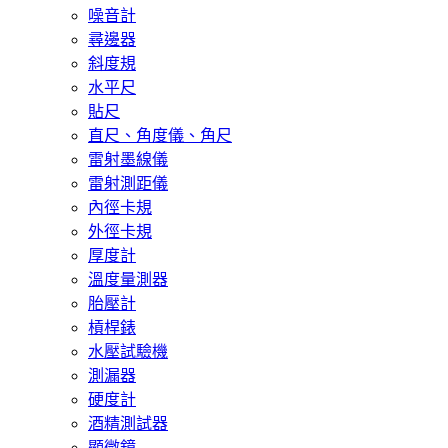
噪音計
尋邊器
斜度規
水平尺
貼尺
直尺、角度儀、角尺
雷射墨線儀
雷射測距儀
內徑卡規
外徑卡規
厚度計
溫度量測器
胎壓計
槓桿錶
水壓試驗機
測漏器
硬度計
酒精測試器
顯微鏡