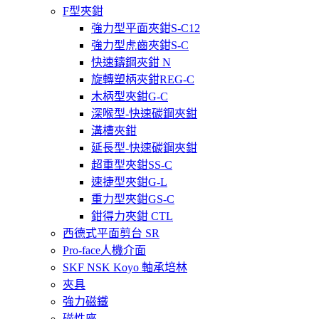
F型夾鉗
強力型平面夾鉗S-C12
強力型虎齒夾鉗S-C
快速鑄鋼夾鉗 N
旋轉塑柄夾鉗REG-C
木柄型夾鉗G-C
深喉型-快速碳鋼夾鉗
溝槽夾鉗
延長型-快速碳鋼夾鉗
超重型夾鉗SS-C
速捷型夾鉗G-L
重力型夾鉗GS-C
鉗得力夾鉗 CTL
西德式平面剪台 SR
Pro-face人機介面
SKF NSK Koyo 軸承培林
夾具
強力磁鐵
磁性座