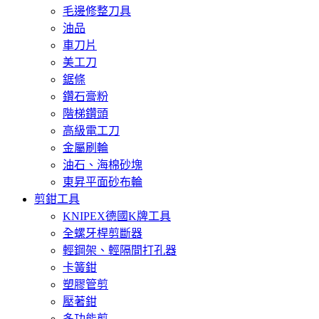
毛邊修整刀具
油品
車刀片
美工刀
鋸條
鑽石膏粉
階梯鑽頭
高級電工刀
金屬刷輪
油石、海棉砂塊
東昇平面砂布輪
剪鉗工具
KNIPEX德國K牌工具
全螺牙桿剪斷器
輕鋼架、輕隔間打孔器
卡簧鉗
塑膠管剪
壓著鉗
多功能剪