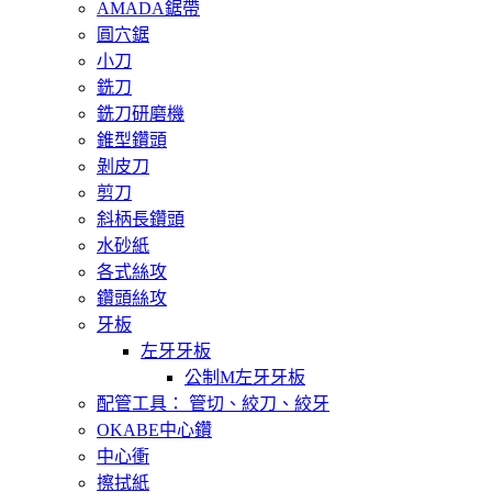
AMADA鋸帶
圓穴鋸
小刀
銑刀
銑刀研磨機
錐型鑽頭
剝皮刀
剪刀
斜柄長鑽頭
水砂紙
各式絲攻
鑽頭絲攻
牙板
左牙牙板
公制M左牙牙板
配管工具： 管切、絞刀、絞牙
OKABE中心鑽
中心衝
擦拭紙