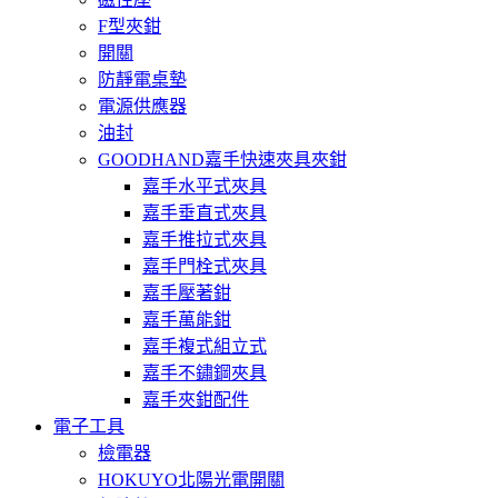
F型夾鉗
開關
防靜電桌墊
電源供應器
油封
GOODHAND嘉手快速夾具夾鉗
嘉手水平式夾具
嘉手垂直式夾具
嘉手推拉式夾具
嘉手門栓式夾具
嘉手壓著鉗
嘉手萬能鉗
嘉手複式組立式
嘉手不鏽鋼夾具
嘉手夾鉗配件
電子工具
檢電器
HOKUYO北陽光電開關