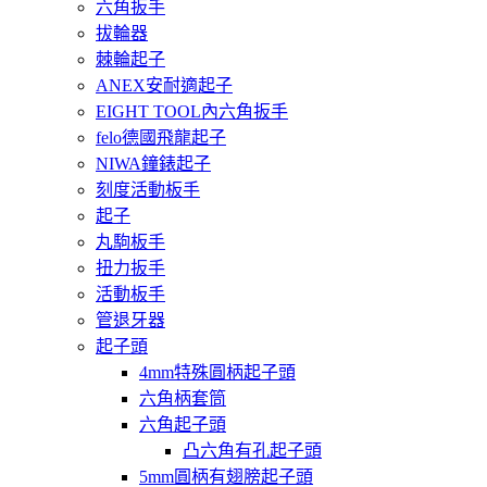
六角扳手
拔輪器
棘輪起子
ANEX安耐適起子
EIGHT TOOL內六角扳手
felo德國飛龍起子
NIWA鐘錶起子
刻度活動板手
起子
丸駒板手
扭力扳手
活動板手
管退牙器
起子頭
4mm特殊圓柄起子頭
六角柄套筒
六角起子頭
凸六角有孔起子頭
5mm圓柄有翅膀起子頭