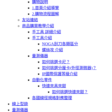
購物說明
1.首頁介紹導覽
2.購物流程圖解
友站連結
商品購買教學介紹
手工具 詳細介紹
手工具介紹
NOGA刮刀各類區分
螺絲攻 介紹
量測儀器
如何挑選卡尺？
如何挑選分厘卡(外徑測微器)？
IP國際保護等級介紹
自動化零件
快速夾具夾鉗
如何挑選快速夾鉗？
各國線徑規格對應整理
線上型錄
量測儀器