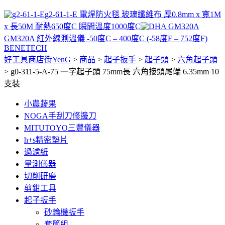
g2-61-1-E 電焊防火毯 玻璃纖維布 厚0.8mm x 寬1M
x 長50M 耐熱650度C 瞬間溫度1000度C
GM320A 紅外線測溫儀 -50度C – 400度C (-58度F – 752度F)
BENETECH
好工具商店街YenG
>
商品
>
起子扳手
>
起子頭
>
六角起子頭
>
g0-311-5-A-75 一字起子頭 75mm長 六角接頭尾端 6.35mm 10
支裝
小農蔬果
NOGA手刮刀修邊刀
MITUTOYO三豐儀器
h+s精密墊片
過濾紙
量測儀器
切削研磨
剪鉗工具
起子扳手
砂輪機扳手
套筒組