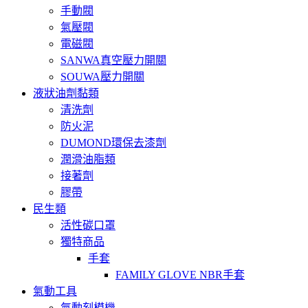
手動閥
氣壓閥
電磁閥
SANWA真空壓力開關
SOUWA壓力開關
液狀油劑黏類
清洗劑
防火泥
DUMOND環保去漆劑
潤滑油脂類
接著劑
膠帶
民生類
活性碳口罩
獨特商品
手套
FAMILY GLOVE NBR手套
氣動工具
氣動刻模機