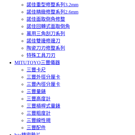
諾佳重型修整系列3.2mm
諾佳精緻修整系列2.6mm
諾佳面取倒角修整
諾佳回轉式面取倒角
萬用三角刮刀系列
諾佳雙邊修邊刀
陶瓷刀刃修整系列
特殊工具刀刃
MITUTOYO三豐儀器
三豐卡尺
三豐外徑分厘卡
三豐內徑分厘卡
三豐量錶
三豐高度計
三豐槓桿式量錶
三豐粗度計
三豐線性規
三豐配件
h+s精密墊片