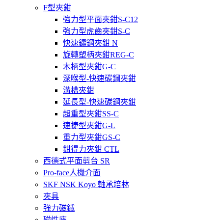
F型夾鉗
強力型平面夾鉗S-C12
強力型虎齒夾鉗S-C
快速鑄鋼夾鉗 N
旋轉塑柄夾鉗REG-C
木柄型夾鉗G-C
深喉型-快速碳鋼夾鉗
溝槽夾鉗
延長型-快速碳鋼夾鉗
超重型夾鉗SS-C
速捷型夾鉗G-L
重力型夾鉗GS-C
鉗得力夾鉗 CTL
西德式平面剪台 SR
Pro-face人機介面
SKF NSK Koyo 軸承培林
夾具
強力磁鐵
磁性座