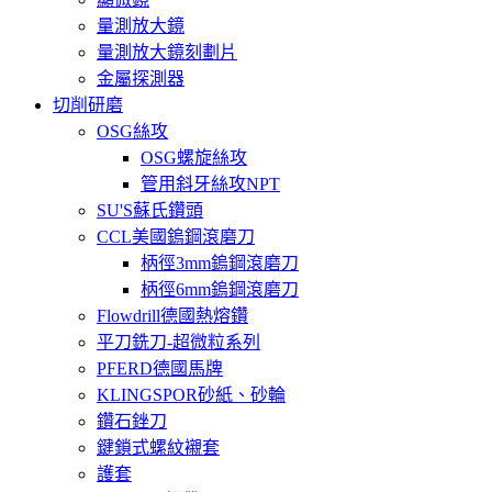
量測放大鏡
量測放大鏡刻劃片
金屬探測器
切削研磨
OSG絲攻
OSG螺旋絲攻
管用斜牙絲攻NPT
SU'S蘇氏鑽頭
CCL美國鎢鋼滾磨刀
柄徑3mm鎢鋼滾磨刀
柄徑6mm鎢鋼滾磨刀
Flowdrill德國熱熔鑽
平刀銑刀-超微粒系列
PFERD德國馬牌
KLINGSPOR砂紙、砂輪
鑽石銼刀
鍵鎖式螺紋襯套
護套