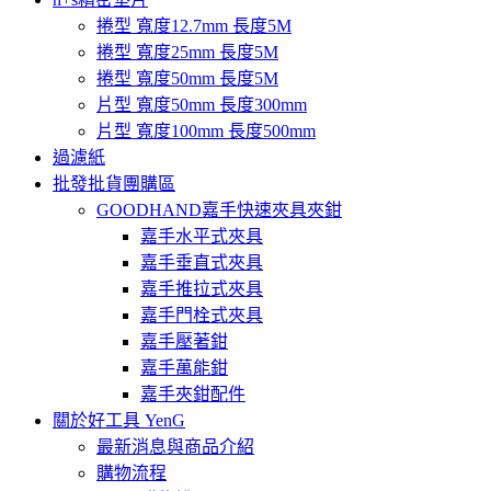
捲型 寬度12.7mm 長度5M
捲型 寬度25mm 長度5M
捲型 寬度50mm 長度5M
片型 寬度50mm 長度300mm
片型 寬度100mm 長度500mm
過濾紙
批發批貨團購區
GOODHAND嘉手快速夾具夾鉗
嘉手水平式夾具
嘉手垂直式夾具
嘉手推拉式夾具
嘉手門栓式夾具
嘉手壓著鉗
嘉手萬能鉗
嘉手夾鉗配件
關於好工具 YenG
最新消息與商品介紹
購物流程