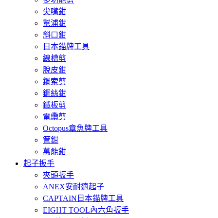
尖嘴鉗
幫浦鉗
斜口鉗
日本錨牌工具
線槽剪
脫皮鉗
鋼索剪
鋼絲鉗
鐵板剪
電纜剪
Octopus章魚牌工具
管鉗
萬能鉗
起子扳手
夾頭扳手
ANEX安耐適起子
CAPTAIN日本錨牌工具
EIGHT TOOL內六角扳手