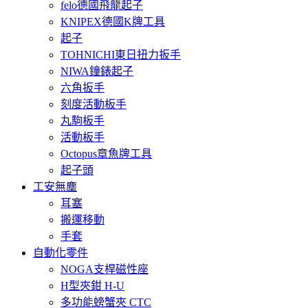
felo德國飛龍起子
KNIPEX德國K牌工具
起子
TOHNICHI東日扭力扳手
NIWA鐘錶起子
六角扳手
刻度活動板手
丸駒板手
活動板手
Octopus章魚牌工具
起子頭
工安無塵
耳塞
搬運移動
手套
自動化零件
NOGA支桿磁性座
H型夾鉗 H-U
多功能螃蟹夾 CTC