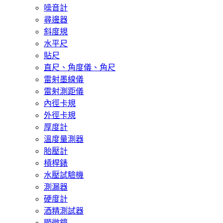
噪音計
尋邊器
斜度規
水平尺
貼尺
直尺、角度儀、角尺
雷射墨線儀
雷射測距儀
內徑卡規
外徑卡規
厚度計
溫度量測器
胎壓計
槓桿錶
水壓試驗機
測漏器
硬度計
酒精測試器
顯微鏡