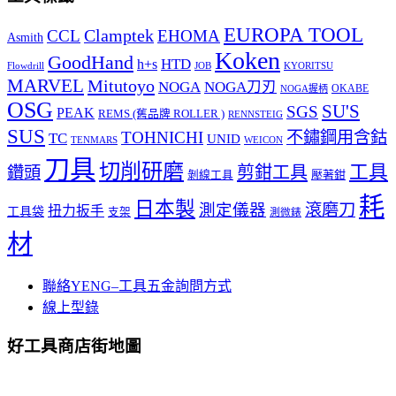
EUROPA TOOL
Clamptek
CCL
EHOMA
Asmith
Koken
GoodHand
HTD
h+s
Flowdrill
KYORITSU
JOB
MARVEL
Mitutoyo
NOGA
NOGA刀刃
OKABE
NOGA握柄
OSG
SU'S
SGS
PEAK
REMS (舊品牌 ROLLER )
RENNSTEIG
SUS
TOHNICHI
不鏽鋼用含鈷
TC
UNID
TENMARS
WEICON
刀具
切削研磨
工具
剪鉗工具
鑽頭
壓著鉗
剝線工具
耗
日本製
測定儀器
滾磨刀
扭力扳手
工具袋
支架
測微錶
材
聯絡YENG–工具五金詢問方式
線上型錄
好工具商店街地圖