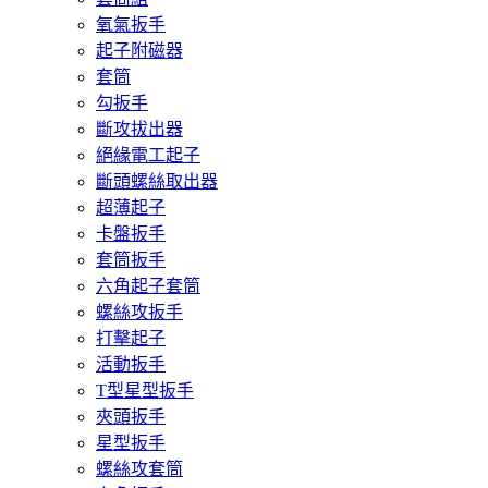
氧氣扳手
起子附磁器
套筒
勾扳手
斷攻拔出器
絕緣電工起子
斷頭螺絲取出器
超薄起子
卡盤扳手
套筒扳手
六角起子套筒
螺絲攻扳手
打擊起子
活動扳手
T型星型扳手
夾頭扳手
星型扳手
螺絲攻套筒