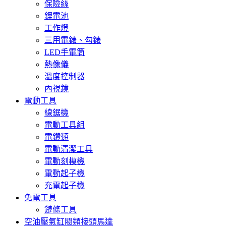
保險絲
鋰電池
工作燈
三用電錶、勾錶
LED手電筒
熱像儀
溫度控制器
內視鏡
電動工具
線鋸機
電動工具組
電鑽類
電動清潔工具
電動刻模機
電動起子機
充電起子機
免電工具
鏈條工具
空油壓氣缸閥類接頭馬達