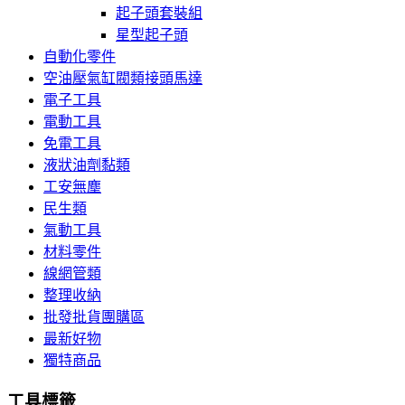
起子頭套裝組
星型起子頭
自動化零件
空油壓氣缸閥類接頭馬達
電子工具
電動工具
免電工具
液狀油劑黏類
工安無塵
民生類
氣動工具
材料零件
線網管類
整理收納
批發批貨團購區
最新好物
獨特商品
工具標籤