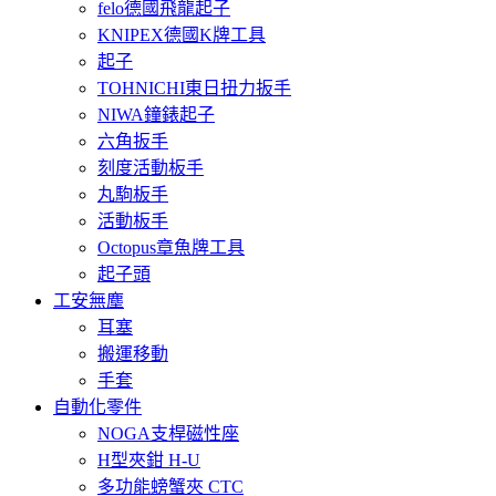
felo德國飛龍起子
KNIPEX德國K牌工具
起子
TOHNICHI東日扭力扳手
NIWA鐘錶起子
六角扳手
刻度活動板手
丸駒板手
活動板手
Octopus章魚牌工具
起子頭
工安無塵
耳塞
搬運移動
手套
自動化零件
NOGA支桿磁性座
H型夾鉗 H-U
多功能螃蟹夾 CTC