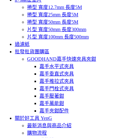
捲型 寬度12.7mm 長度5M
捲型 寬度25mm 長度5M
捲型 寬度50mm 長度5M
片型 寬度50mm 長度300mm
片型 寬度100mm 長度500mm
過濾紙
批發批貨團購區
GOODHAND嘉手快速夾具夾鉗
嘉手水平式夾具
嘉手垂直式夾具
嘉手推拉式夾具
嘉手門栓式夾具
嘉手壓著鉗
嘉手萬能鉗
嘉手夾鉗配件
關於好工具 YenG
最新消息與商品介紹
購物流程