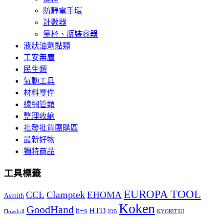
防靜電手環
計數器
量杯、瓶裝容器
液狀油劑黏類
工安無塵
民生類
氣動工具
材料零件
線網管類
整理收納
批發批貨團購區
最新好物
獨特商品
工具標籤
EUROPA TOOL
Clamptek
CCL
EHOMA
Asmith
Koken
GoodHand
HTD
h+s
Flowdrill
KYORITSU
JOB