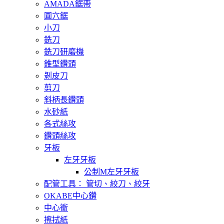
AMADA鋸帶
圓穴鋸
小刀
銑刀
銑刀研磨機
錐型鑽頭
剝皮刀
剪刀
斜柄長鑽頭
水砂紙
各式絲攻
鑽頭絲攻
牙板
左牙牙板
公制M左牙牙板
配管工具： 管切、絞刀、絞牙
OKABE中心鑽
中心衝
擦拭紙