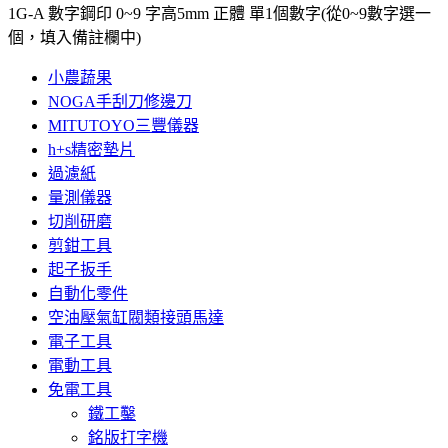
1G-A 數字鋼印 0~9 字高5mm 正體 單1個數字(從0~9數字選一
個，填入備註欄中)
小農蔬果
NOGA手刮刀修邊刀
MITUTOYO三豐儀器
h+s精密墊片
過濾紙
量測儀器
切削研磨
剪鉗工具
起子扳手
自動化零件
空油壓氣缸閥類接頭馬達
電子工具
電動工具
免電工具
鐵工鑿
銘版打字機