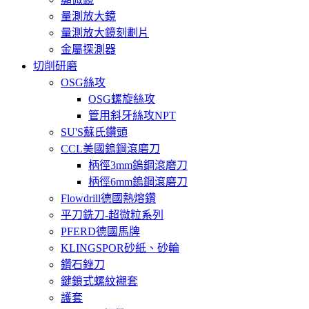
量測放大鏡
量測放大鏡刻劃片
金屬探測器
切削研磨
OSG絲攻
OSG螺旋絲攻
管用斜牙絲攻NPT
SU'S蘇氏鑽頭
CCL美國鎢鋼滾磨刀
柄徑3mm鎢鋼滾磨刀
柄徑6mm鎢鋼滾磨刀
Flowdrill德國熱熔鑽
平刀銑刀-超微粒系列
PFERD德國馬牌
KLINGSPOR砂紙、砂輪
鑽石銼刀
鍵鎖式螺紋襯套
護套