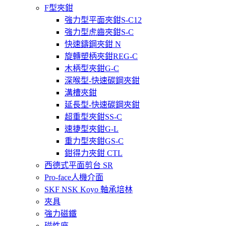
F型夾鉗
強力型平面夾鉗S-C12
強力型虎齒夾鉗S-C
快速鑄鋼夾鉗 N
旋轉塑柄夾鉗REG-C
木柄型夾鉗G-C
深喉型-快速碳鋼夾鉗
溝槽夾鉗
延長型-快速碳鋼夾鉗
超重型夾鉗SS-C
速捷型夾鉗G-L
重力型夾鉗GS-C
鉗得力夾鉗 CTL
西德式平面剪台 SR
Pro-face人機介面
SKF NSK Koyo 軸承培林
夾具
強力磁鐵
磁性座