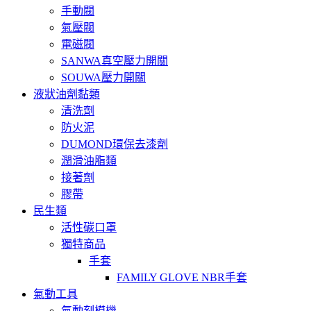
手動閥
氣壓閥
電磁閥
SANWA真空壓力開關
SOUWA壓力開關
液狀油劑黏類
清洗劑
防火泥
DUMOND環保去漆劑
潤滑油脂類
接著劑
膠帶
民生類
活性碳口罩
獨特商品
手套
FAMILY GLOVE NBR手套
氣動工具
氣動刻模機