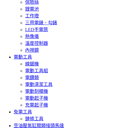
保險絲
鋰電池
工作燈
三用電錶、勾錶
LED手電筒
熱像儀
溫度控制器
內視鏡
電動工具
線鋸機
電動工具組
電鑽類
電動清潔工具
電動刻模機
電動起子機
充電起子機
免電工具
鏈條工具
空油壓氣缸閥類接頭馬達