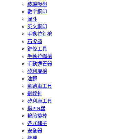
玻璃吸盤
數字鋼印
漏斗
英文鋼印
手動拉釘槍
石虎齒
鏈條工具
手動拉帽槍
手動通管器
矽利康槍
油鏡
腳踏車工具
劃線針
矽利康工具
退PIN器
輪胎撬棒
各式鎚子
安全器
撬棒