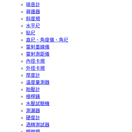
噪音計
尋邊器
斜度規
水平尺
貼尺
直尺、角度儀、角尺
雷射墨線儀
雷射測距儀
內徑卡規
外徑卡規
厚度計
溫度量測器
胎壓計
槓桿錶
水壓試驗機
測漏器
硬度計
酒精測試器
顯微鏡