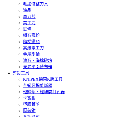
毛邊修整刀具
油品
車刀片
美工刀
鋸條
鑽石膏粉
階梯鑽頭
高級電工刀
金屬刷輪
油石、海棉砂塊
東昇平面砂布輪
剪鉗工具
KNIPEX德國K牌工具
全螺牙桿剪斷器
輕鋼架、輕隔間打孔器
卡簧鉗
塑膠管剪
壓著鉗
多功能剪