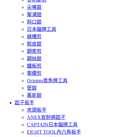
尖嘴鉗
幫浦鉗
斜口鉗
日本錨牌工具
線槽剪
脫皮鉗
鋼索剪
鋼絲鉗
鐵板剪
電纜剪
Octopus章魚牌工具
管鉗
萬能鉗
起子扳手
夾頭扳手
ANEX安耐適起子
CAPTAIN日本錨牌工具
EIGHT TOOL內六角扳手