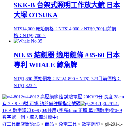
SKK-B 台架式照明工作放大鏡 日本
大塚 OTSUKA
NT$
14,000
原始價格：NT$14,000。
NT$
9,700
目前價
格：NT$9,700。
NO.35 結鏈器 適用鏈條 #35-60 日本
專利 WHALE 鯨魚牌
NT$
1,890
原始價格：NT$1,890。
NT$
1,323
目前價格：
NT$1,323。
w4-8012 高壓絕緣鞋 試驗電壓 20KV/3分 長度 28cm
有 7、8、9號 可挑 請於備註欄指定號碼
g0-291-1-
1F-A 數字鋼印 0~9 (0/9共用) 字高4mm 正體 單1個數字(從0~9
數字選一個，填入備註欄中)
好工具商店街YenG
>
商品
>
免電工具
>
數字鋼印
>
g0-291-1-