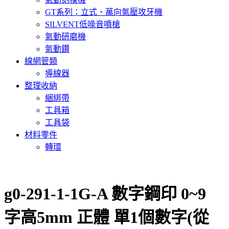
GT系列：立式、萬向氣壓攻牙機
SILVENT低噪音噴槍
氣動研磨機
氣動鑽
線網管類
導線器
整理收納
綑綁帶
工具箱
工具袋
材料零件
轉環
g0-291-1-1G-A 數字鋼印 0~9
字高5mm 正體 單1個數字(從