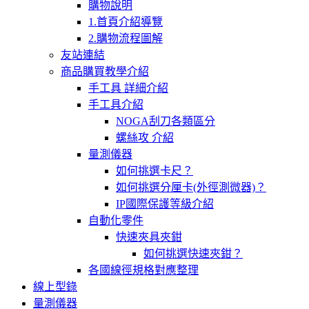
購物說明
1.首頁介紹導覽
2.購物流程圖解
友站連結
商品購買教學介紹
手工具 詳細介紹
手工具介紹
NOGA刮刀各類區分
螺絲攻 介紹
量測儀器
如何挑選卡尺？
如何挑選分厘卡(外徑測微器)？
IP國際保護等級介紹
自動化零件
快速夾具夾鉗
如何挑選快速夾鉗？
各國線徑規格對應整理
線上型錄
量測儀器