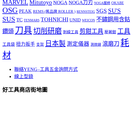
MARVEL
Mitutoyo
NOGA
NOGA刀刃
OKABE
NOGA握柄
OSG
SU'S
SGS
PEAK
REMS (舊品牌 ROLLER )
RENNSTEIG
SUS
TOHNICHI
不鏽鋼用含鈷
TC
UNID
TENMARS
WEICON
刀具
切削研磨
工具
剪鉗工具
鑽頭
壓著鉗
剝線工具
耗
日本製
測定儀器
滾磨刀
扭力扳手
工具袋
支架
測微錶
材
聯絡YENG–工具五金詢問方式
線上型錄
好工具商店街地圖