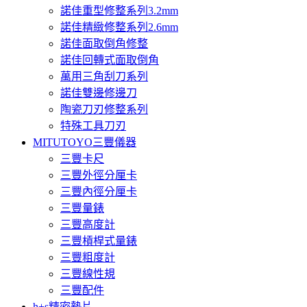
諾佳重型修整系列3.2mm
諾佳精緻修整系列2.6mm
諾佳面取倒角修整
諾佳回轉式面取倒角
萬用三角刮刀系列
諾佳雙邊修邊刀
陶瓷刀刃修整系列
特殊工具刀刃
MITUTOYO三豐儀器
三豐卡尺
三豐外徑分厘卡
三豐內徑分厘卡
三豐量錶
三豐高度計
三豐槓桿式量錶
三豐粗度計
三豐線性規
三豐配件
h+s精密墊片