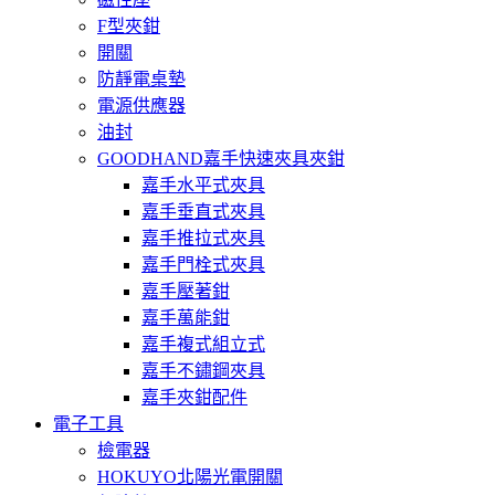
F型夾鉗
開關
防靜電桌墊
電源供應器
油封
GOODHAND嘉手快速夾具夾鉗
嘉手水平式夾具
嘉手垂直式夾具
嘉手推拉式夾具
嘉手門栓式夾具
嘉手壓著鉗
嘉手萬能鉗
嘉手複式組立式
嘉手不鏽鋼夾具
嘉手夾鉗配件
電子工具
檢電器
HOKUYO北陽光電開關