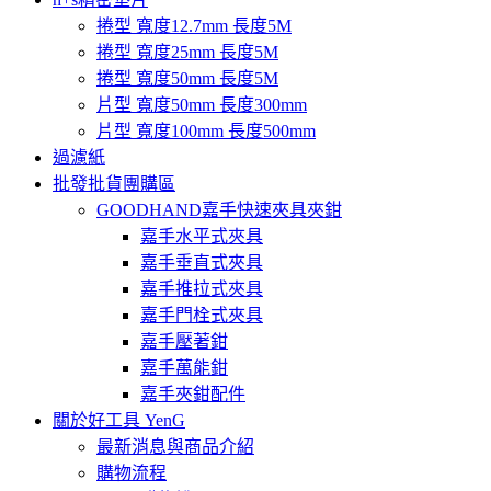
捲型 寬度12.7mm 長度5M
捲型 寬度25mm 長度5M
捲型 寬度50mm 長度5M
片型 寬度50mm 長度300mm
片型 寬度100mm 長度500mm
過濾紙
批發批貨團購區
GOODHAND嘉手快速夾具夾鉗
嘉手水平式夾具
嘉手垂直式夾具
嘉手推拉式夾具
嘉手門栓式夾具
嘉手壓著鉗
嘉手萬能鉗
嘉手夾鉗配件
關於好工具 YenG
最新消息與商品介紹
購物流程