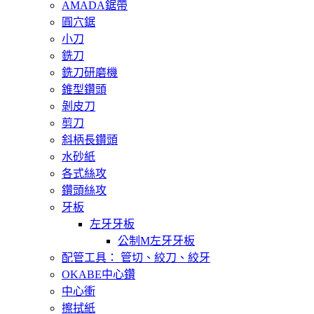
AMADA鋸帶
圓穴鋸
小刀
銑刀
銑刀研磨機
錐型鑽頭
剝皮刀
剪刀
斜柄長鑽頭
水砂紙
各式絲攻
鑽頭絲攻
牙板
左牙牙板
公制M左牙牙板
配管工具： 管切、絞刀、絞牙
OKABE中心鑽
中心衝
擦拭紙