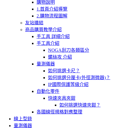
購物說明
1.首頁介紹導覽
2.購物流程圖解
友站連結
商品購買教學介紹
手工具 詳細介紹
手工具介紹
NOGA刮刀各類區分
螺絲攻 介紹
量測儀器
如何挑選卡尺？
如何挑選分厘卡(外徑測微器)？
IP國際保護等級介紹
自動化零件
快速夾具夾鉗
如何挑選快速夾鉗？
各國線徑規格對應整理
線上型錄
量測儀器