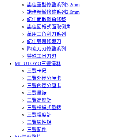
諾佳重型修整系列3.2mm
諾佳精緻修整系列2.6mm
諾佳面取倒角修整
諾佳回轉式面取倒角
萬用三角刮刀系列
諾佳雙邊修邊刀
陶瓷刀刃修整系列
特殊工具刀刃
MITUTOYO三豐儀器
三豐卡尺
三豐外徑分厘卡
三豐內徑分厘卡
三豐量錶
三豐高度計
三豐槓桿式量錶
三豐粗度計
三豐線性規
三豐配件
h+s精密墊片