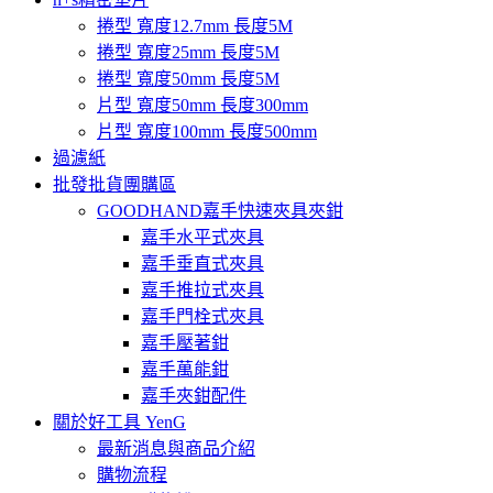
捲型 寬度12.7mm 長度5M
捲型 寬度25mm 長度5M
捲型 寬度50mm 長度5M
片型 寬度50mm 長度300mm
片型 寬度100mm 長度500mm
過濾紙
批發批貨團購區
GOODHAND嘉手快速夾具夾鉗
嘉手水平式夾具
嘉手垂直式夾具
嘉手推拉式夾具
嘉手門栓式夾具
嘉手壓著鉗
嘉手萬能鉗
嘉手夾鉗配件
關於好工具 YenG
最新消息與商品介紹
購物流程