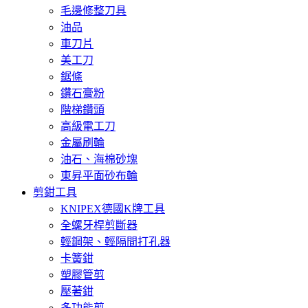
毛邊修整刀具
油品
車刀片
美工刀
鋸條
鑽石膏粉
階梯鑽頭
高級電工刀
金屬刷輪
油石、海棉砂塊
東昇平面砂布輪
剪鉗工具
KNIPEX德國K牌工具
全螺牙桿剪斷器
輕鋼架、輕隔間打孔器
卡簧鉗
塑膠管剪
壓著鉗
多功能剪