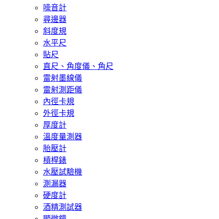
噪音計
尋邊器
斜度規
水平尺
貼尺
直尺、角度儀、角尺
雷射墨線儀
雷射測距儀
內徑卡規
外徑卡規
厚度計
溫度量測器
胎壓計
槓桿錶
水壓試驗機
測漏器
硬度計
酒精測試器
顯微鏡