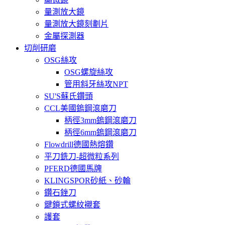
量測放大鏡
量測放大鏡刻劃片
金屬探測器
切削研磨
OSG絲攻
OSG螺旋絲攻
管用斜牙絲攻NPT
SU'S蘇氏鑽頭
CCL美國鎢鋼滾磨刀
柄徑3mm鎢鋼滾磨刀
柄徑6mm鎢鋼滾磨刀
Flowdrill德國熱熔鑽
平刀銑刀-超微粒系列
PFERD德國馬牌
KLINGSPOR砂紙、砂輪
鑽石銼刀
鍵鎖式螺紋襯套
護套