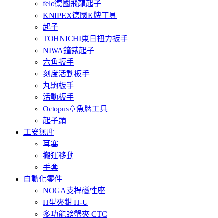
felo德國飛龍起子
KNIPEX德國K牌工具
起子
TOHNICHI東日扭力扳手
NIWA鐘錶起子
六角扳手
刻度活動板手
丸駒板手
活動板手
Octopus章魚牌工具
起子頭
工安無塵
耳塞
搬運移動
手套
自動化零件
NOGA支桿磁性座
H型夾鉗 H-U
多功能螃蟹夾 CTC