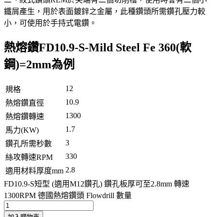
鐵屑產生，用於表面鍍鋅之金屬，此種鑽頭所需鑽孔壓力較
小，可使用於手持式電鑽。
熱熔鑽FD10.9-S-Mild Steel Fe 360(軟
鋼)=2mm為例
12
規格
10.9
熱熔鑽直徑
1300
熱熔鑽轉速
1.7
馬力(KW)
3
鑽孔所需秒數
330
絲攻轉速RPM
2.8
適用材料厚度mm
FD10.9-S短型 (適用M12鑽孔) 鑽孔板厚可至2.8mm 轉速
1300RPM 德國熱熔鑽頭 Flowdrill 數量