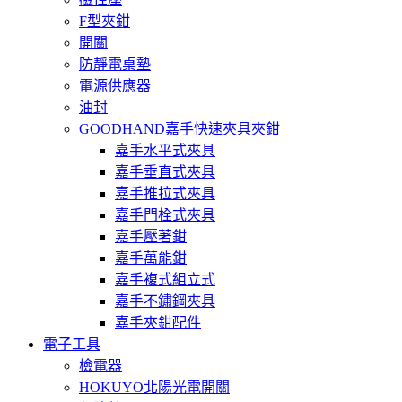
F型夾鉗
開關
防靜電桌墊
電源供應器
油封
GOODHAND嘉手快速夾具夾鉗
嘉手水平式夾具
嘉手垂直式夾具
嘉手推拉式夾具
嘉手門栓式夾具
嘉手壓著鉗
嘉手萬能鉗
嘉手複式組立式
嘉手不鏽鋼夾具
嘉手夾鉗配件
電子工具
檢電器
HOKUYO北陽光電開關