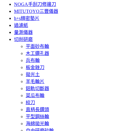
NOGA手刮刀修邊刀
MITUTOYO三豐儀器
h+s精密墊片
過濾紙
量測儀器
切削研磨
平面砂布輪
木工鑽孔器
兵布輪
板金銼刀
拋光土
羊毛輪片
鋁軌切斷器
菜瓜布輪
絞刀
直柄長鑽頭
平型鋼絲輪
海綿拋光輪
自由研磨砂輪