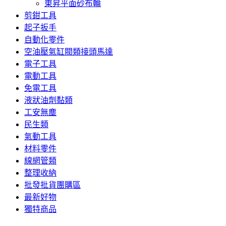
東昇平面砂布輪
剪鉗工具
起子扳手
自動化零件
空油壓氣缸閥類接頭馬達
電子工具
電動工具
免電工具
液狀油劑黏類
工安無塵
民生類
氣動工具
材料零件
線網管類
整理收納
批發批貨團購區
最新好物
獨特商品