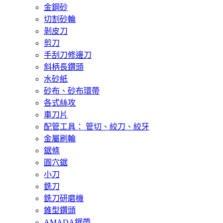
金鋼砂
切割砂輪
剝皮刀
剪刀
手刮刀修邊刀
斜柄長鑽頭
水砂紙
砂布、砂布環帶
各式絲攻
車刀片
配管工具： 管切、絞刀、絞牙
金屬刷輪
鋸條
圓穴鋸
小刀
銑刀
銑刀研磨機
錐型鑽頭
AMADA鋸帶