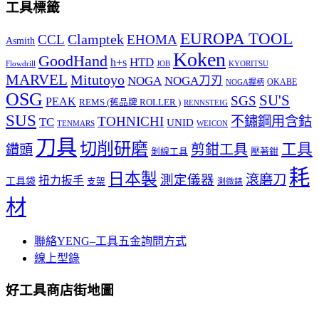
工具標籤
EUROPA TOOL
Clamptek
CCL
EHOMA
Asmith
Koken
GoodHand
HTD
h+s
Flowdrill
KYORITSU
JOB
MARVEL
Mitutoyo
NOGA
NOGA刀刃
OKABE
NOGA握柄
OSG
SU'S
SGS
PEAK
REMS (舊品牌 ROLLER )
RENNSTEIG
SUS
TOHNICHI
不鏽鋼用含鈷
TC
UNID
TENMARS
WEICON
刀具
切削研磨
工具
剪鉗工具
鑽頭
壓著鉗
剝線工具
耗
日本製
測定儀器
滾磨刀
扭力扳手
工具袋
支架
測微錶
材
聯絡YENG–工具五金詢問方式
線上型錄
好工具商店街地圖