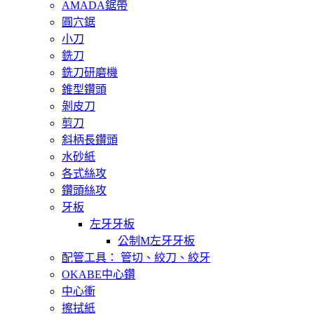
AMADA鋸帶
圓穴鋸
小刀
銑刀
銑刀研磨機
錐型鑽頭
剝皮刀
剪刀
斜柄長鑽頭
水砂紙
各式絲攻
鑽頭絲攻
牙板
左牙牙板
公制M左牙牙板
配管工具： 管切、絞刀、絞牙
OKABE中心鑽
中心衝
擦拭紙