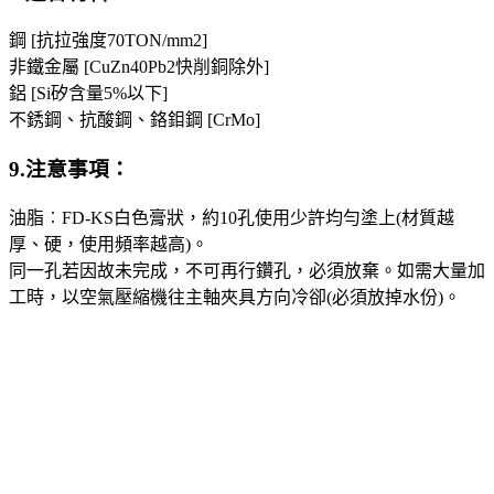
鋼 [抗拉強度70TON/mm2]
非鐵金屬 [CuZn40Pb2快削銅除外]
鋁 [Si矽含量5%以下]
不銹鋼、抗酸鋼、鉻鉬鋼 [CrMo]
9.注意事項：
油脂︰FD-KS白色膏狀，約10孔使用少許均勻塗上(材質越
厚、硬，使用頻率越高)。
同一孔若因故未完成，不可再行鑽孔，必須放棄。如需大量加
工時，以空氣壓縮機往主軸夾具方向冷卻(必須放掉水份)。