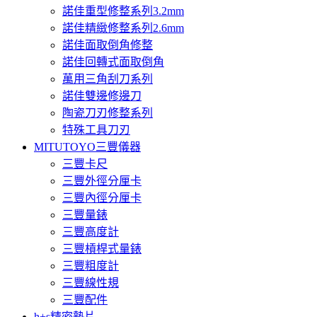
諾佳重型修整系列3.2mm
諾佳精緻修整系列2.6mm
諾佳面取倒角修整
諾佳回轉式面取倒角
萬用三角刮刀系列
諾佳雙邊修邊刀
陶瓷刀刃修整系列
特殊工具刀刃
MITUTOYO三豐儀器
三豐卡尺
三豐外徑分厘卡
三豐內徑分厘卡
三豐量錶
三豐高度計
三豐槓桿式量錶
三豐粗度計
三豐線性規
三豐配件
h+s精密墊片