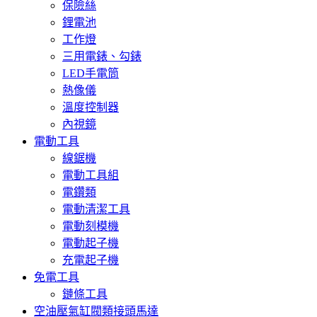
保險絲
鋰電池
工作燈
三用電錶、勾錶
LED手電筒
熱像儀
溫度控制器
內視鏡
電動工具
線鋸機
電動工具組
電鑽類
電動清潔工具
電動刻模機
電動起子機
充電起子機
免電工具
鏈條工具
空油壓氣缸閥類接頭馬達