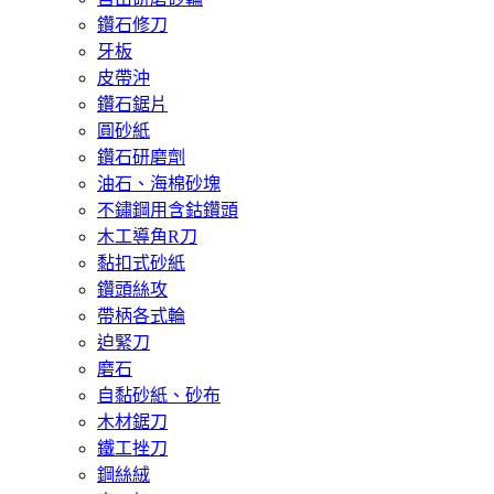
鑽石修刀
牙板
皮帶沖
鑽石鋸片
圓砂紙
鑽石研磨劑
油石、海棉砂塊
不鏽鋼用含鈷鑽頭
木工導角R刀
黏扣式砂紙
鑽頭絲攻
帶柄各式輪
迫緊刀
磨石
自黏砂紙、砂布
木材鋸刀
鐵工挫刀
鋼絲絨