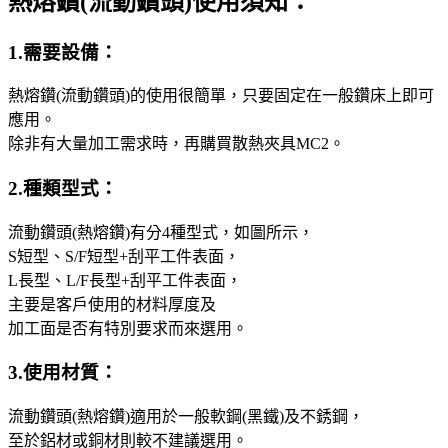
熱熔鑽(流動鑽頭)使用須知：
1.需要設備：
熱熔鑽(流動鑽頭)的使用很簡單，只要固定在一般鑽床上即可
應用。
除非有大量加工需求時，再購買散熱夾具MC2。
2.種類型式：
流動鑽頭(熱熔鑽)有分4種型式，如圖所示，
S短型、S/F短型+刮平工件表面，
L長型、L/F長型+刮平工件表面，
主要是客戶使用的材料厚度及
加工面是否有特別要求而來選用。
3.使用材質：
流動鑽頭(熱熔鑽)適用於一般軟鋼(黑鐵)及不銹鋼，
至於鋁材或銅材則較不建議選用。