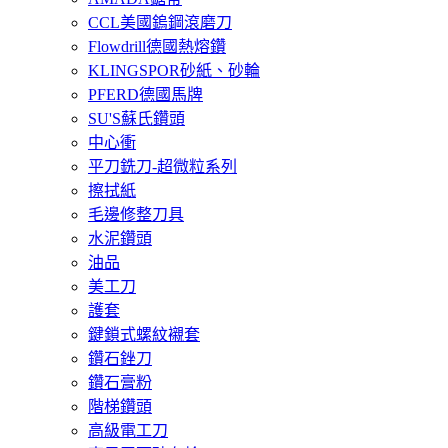
CCL美國鎢鋼滾磨刀
Flowdrill德國熱熔鑽
KLINGSPOR砂紙、砂輪
PFERD德國馬牌
SU'S蘇氏鑽頭
中心衝
平刀銑刀-超微粒系列
擦拭紙
毛邊修整刀具
水泥鑽頭
油品
美工刀
護套
鍵鎖式螺紋襯套
鑽石銼刀
鑽石膏粉
階梯鑽頭
高級電工刀