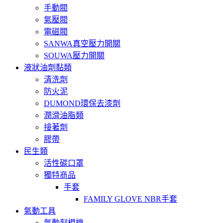
手動閥
氣壓閥
電磁閥
SANWA真空壓力開關
SOUWA壓力開關
液狀油劑黏類
清洗劑
防火泥
DUMOND環保去漆劑
潤滑油脂類
接著劑
膠帶
民生類
活性碳口罩
獨特商品
手套
FAMILY GLOVE NBR手套
氣動工具
氣動刻模機