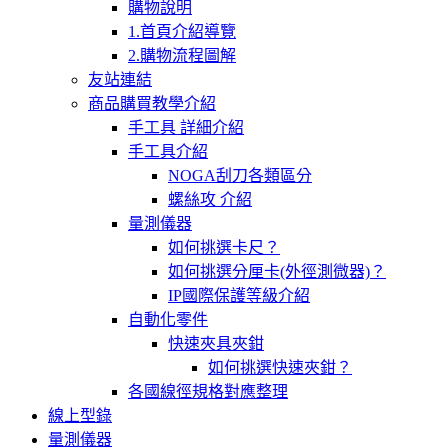
購物說明
1.首頁介紹導覽
2.購物流程圖解
友站連結
商品購買教學介紹
手工具 詳細介紹
手工具介紹
NOGA刮刀各類區分
螺絲攻 介紹
量測儀器
如何挑選卡尺？
如何挑選分厘卡(外徑測微器)？
IP國際保護等級介紹
自動化零件
快速夾具夾鉗
如何挑選快速夾鉗？
各國線徑規格對應整理
線上型錄
量測儀器