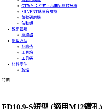
GT系列：立式、萬向氣壓攻牙機
SILVENT低噪音噴槍
氣動研磨機
氣動鑽
線網管類
導線器
整理收納
綑綁帶
工具箱
工具袋
材料零件
轉環
特價
FD10.9-S短型 (適用M12鑽孔)