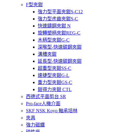
F型夾鉗
強力型平面夾鉗S-C12
強力型虎齒夾鉗S-C
快速鑄鋼夾鉗 N
旋轉塑柄夾鉗REG-C
木柄型夾鉗G-C
深喉型-快速碳鋼夾鉗
溝槽夾鉗
延長型-快速碳鋼夾鉗
超重型夾鉗SS-C
速捷型夾鉗G-L
重力型夾鉗GS-C
鉗得力夾鉗 CTL
西德式平面剪台 SR
Pro-face人機介面
SKF NSK Koyo 軸承培林
夾具
強力磁鐵
磁性座