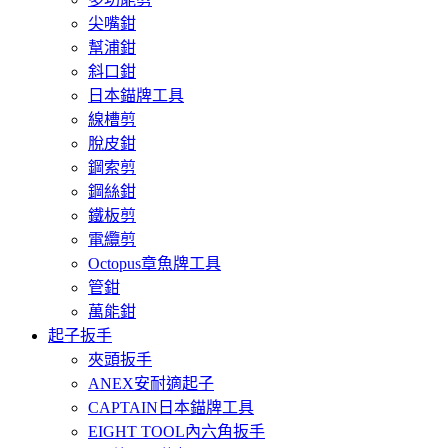
尖嘴鉗
幫浦鉗
斜口鉗
日本錨牌工具
線槽剪
脫皮鉗
鋼索剪
鋼絲鉗
鐵板剪
電纜剪
Octopus章魚牌工具
管鉗
萬能鉗
起子扳手
夾頭扳手
ANEX安耐適起子
CAPTAIN日本錨牌工具
EIGHT TOOL內六角扳手