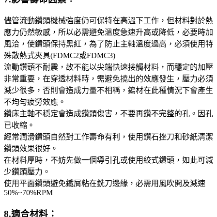
儘管流動鑽頭機械強度仍可保特在高溫下工作，但材料對於熱
應力仍然敏感，所以必需避免溫度急速升高或降低，必要時加
風洽，使鑽頭保持黑紅，為了防止主軸溫度過高，必須使用特
殊散熱式夾具(FDMC2或FDMC3)
流動鑽頭不耐震，故不能以尖端快速接觸材料，而穩定的加壓
非常重要，在穿透材料時，需避免撓出的效應發生，壓力必須
減少很多，否則會造成力量不相稱，鎢材在此種情況下會產生
不均勻疲勞效應。
鑽床主軸不穩定會造成鑽頭傷害，不要再鑽不完整的孔。因孔
已收縮。
經常潤滑鑽頭自然對工作壽命有利，使用鑽石挫刀和砂紙清潔
鑽頭效果很好。
在材料厚時，不妨先做一個導引孔或使用絞式鑽頭，如此可減
少鑽頭壓力。
使用平面鑽頭避免鐵屑粘在銑刀邊緣，必需用風吹開及減速
50%~70%RPM
8.適合材料：