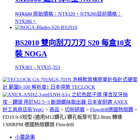
NT$
320
原始價格：NT$320。
NT$
286
目前價格：
NT$286。
BS2010 雙向刮刀刀刃 S20 每盒10支
裝 NOGA
NT$
383
–
NT$
35,353
GS-701N 泡棉軟質橡膠單針指針式硬度
計 範圍0-100 解析度1 日本得樂 TECLOCK
ANH-S3-r 之紅色起子頭 僅含反牙絲
攻、鑽頭 用於M2.5~3 斷頭螺絲取出器 日本安耐適 ANEX
好工具商店街YenG
>
商品
>
切削研磨
>
Flowdrill德國熱熔鑽
>
FD10.9-S短型 (適用M12鑽孔) 鑽孔板厚可至2.8mm 轉速
1300RPM 德國熱熔鑽頭 Flowdrill
小農蔬果