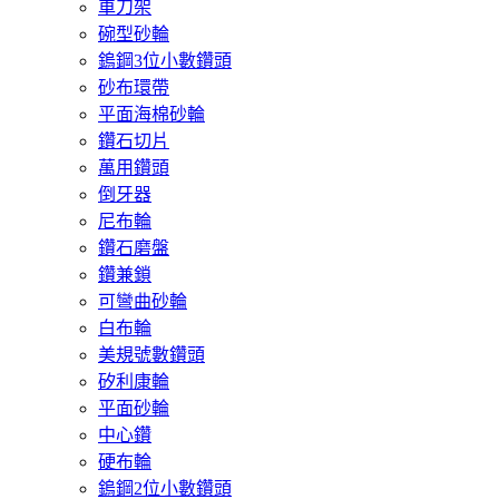
車刀架
碗型砂輪
鎢鋼3位小數鑽頭
砂布環帶
平面海棉砂輪
鑽石切片
萬用鑽頭
倒牙器
尼布輪
鑽石磨盤
鑽兼鎖
可彎曲砂輪
白布輪
美規號數鑽頭
矽利康輪
平面砂輪
中心鑽
硬布輪
鎢鋼2位小數鑽頭