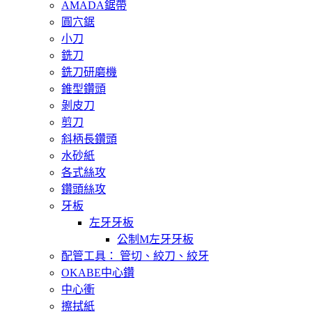
AMADA鋸帶
圓穴鋸
小刀
銑刀
銑刀研磨機
錐型鑽頭
剝皮刀
剪刀
斜柄長鑽頭
水砂紙
各式絲攻
鑽頭絲攻
牙板
左牙牙板
公制M左牙牙板
配管工具： 管切、絞刀、絞牙
OKABE中心鑽
中心衝
擦拭紙