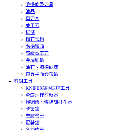
毛邊修整刀具
油品
車刀片
美工刀
鋸條
鑽石膏粉
階梯鑽頭
高級電工刀
金屬刷輪
油石、海棉砂塊
東昇平面砂布輪
剪鉗工具
KNIPEX德國K牌工具
全螺牙桿剪斷器
輕鋼架、輕隔間打孔器
卡簧鉗
塑膠管剪
壓著鉗
多功能剪