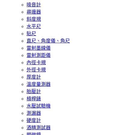
噪音計
尋邊器
斜度規
水平尺
貼尺
直尺、角度儀、角尺
雷射墨線儀
雷射測距儀
內徑卡規
外徑卡規
厚度計
溫度量測器
胎壓計
槓桿錶
水壓試驗機
測漏器
硬度計
酒精測試器
顯微鏡