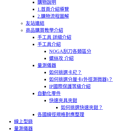
購物說明
1.首頁介紹導覽
2.購物流程圖解
友站連結
商品購買教學介紹
手工具 詳細介紹
手工具介紹
NOGA刮刀各類區分
螺絲攻 介紹
量測儀器
如何挑選卡尺？
如何挑選分厘卡(外徑測微器)？
IP國際保護等級介紹
自動化零件
快速夾具夾鉗
如何挑選快速夾鉗？
各國線徑規格對應整理
線上型錄
量測儀器