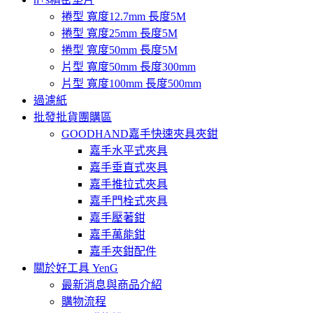
捲型 寬度12.7mm 長度5M
捲型 寬度25mm 長度5M
捲型 寬度50mm 長度5M
片型 寬度50mm 長度300mm
片型 寬度100mm 長度500mm
過濾紙
批發批貨團購區
GOODHAND嘉手快速夾具夾鉗
嘉手水平式夾具
嘉手垂直式夾具
嘉手推拉式夾具
嘉手門栓式夾具
嘉手壓著鉗
嘉手萬能鉗
嘉手夾鉗配件
關於好工具 YenG
最新消息與商品介紹
購物流程