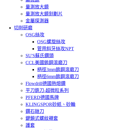
量測放大鏡
量測放大鏡刻劃片
金屬探測器
切削研磨
OSG絲攻
OSG螺旋絲攻
管用斜牙絲攻NPT
SU'S蘇氏鑽頭
CCL美國鎢鋼滾磨刀
柄徑3mm鎢鋼滾磨刀
柄徑6mm鎢鋼滾磨刀
Flowdrill德國熱熔鑽
平刀銑刀-超微粒系列
PFERD德國馬牌
KLINGSPOR砂紙、砂輪
鑽石銼刀
鍵鎖式螺紋襯套
護套