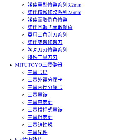
諾佳重型修整系列3.2mm
諾佳精緻修整系列2.6mm
諾佳面取倒角修整
諾佳回轉式面取倒角
萬用三角刮刀系列
諾佳雙邊修邊刀
陶瓷刀刃修整系列
特殊工具刀刃
MITUTOYO三豐儀器
三豐卡尺
三豐外徑分厘卡
三豐內徑分厘卡
三豐量錶
三豐高度計
三豐槓桿式量錶
三豐粗度計
三豐線性規
三豐配件
h+s精密墊片