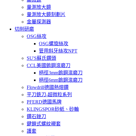
量測放大鏡
量測放大鏡刻劃片
金屬探測器
切削研磨
OSG絲攻
OSG螺旋絲攻
管用斜牙絲攻NPT
SU'S蘇氏鑽頭
CCL美國鎢鋼滾磨刀
柄徑3mm鎢鋼滾磨刀
柄徑6mm鎢鋼滾磨刀
Flowdrill德國熱熔鑽
平刀銑刀-超微粒系列
PFERD德國馬牌
KLINGSPOR砂紙、砂輪
鑽石銼刀
鍵鎖式螺紋襯套
護套