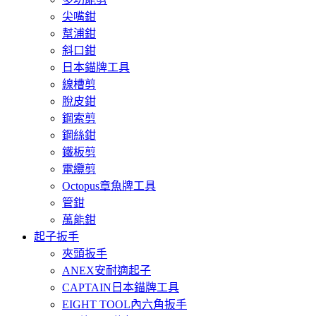
尖嘴鉗
幫浦鉗
斜口鉗
日本錨牌工具
線槽剪
脫皮鉗
鋼索剪
鋼絲鉗
鐵板剪
電纜剪
Octopus章魚牌工具
管鉗
萬能鉗
起子扳手
夾頭扳手
ANEX安耐適起子
CAPTAIN日本錨牌工具
EIGHT TOOL內六角扳手