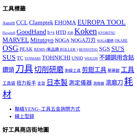
工具標籤
EUROPA TOOL
Clamptek
CCL
EHOMA
Asmith
Koken
GoodHand
HTD
h+s
Flowdrill
KYORITSU
JOB
MARVEL
Mitutoyo
NOGA
NOGA刀刃
OKABE
NOGA握柄
OSG
SU'S
SGS
PEAK
REMS (舊品牌 ROLLER )
RENNSTEIG
SUS
TOHNICHI
不鏽鋼用含鈷
TC
UNID
TENMARS
WEICON
刀具
切削研磨
工具
剪鉗工具
鑽頭
壓著鉗
剝線工具
耗
日本製
測定儀器
滾磨刀
扭力扳手
工具袋
支架
測微錶
材
聯絡YENG–工具五金詢問方式
線上型錄
好工具商店街地圖