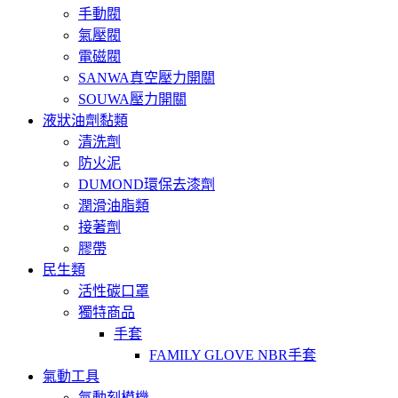
手動閥
氣壓閥
電磁閥
SANWA真空壓力開關
SOUWA壓力開關
液狀油劑黏類
清洗劑
防火泥
DUMOND環保去漆劑
潤滑油脂類
接著劑
膠帶
民生類
活性碳口罩
獨特商品
手套
FAMILY GLOVE NBR手套
氣動工具
氣動刻模機