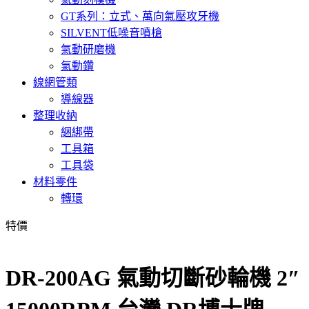
GT系列：立式、萬向氣壓攻牙機
SILVENT低噪音噴槍
氣動研磨機
氣動鑽
線網管類
導線器
整理收納
綑綁帶
工具箱
工具袋
材料零件
轉環
特價
DR-200AG 氣動切斷砂輪機 2″