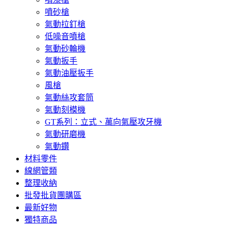
噴砂槍
氣動拉釘槍
低噪音噴槍
氣動砂輪機
氣動扳手
氣動油壓扳手
風槍
氣動絲攻套筒
氣動刻模機
GT系列：立式、萬向氣壓攻牙機
氣動研磨機
氣動鑽
材料零件
線網管類
整理收納
批發批貨團購區
最新好物
獨特商品