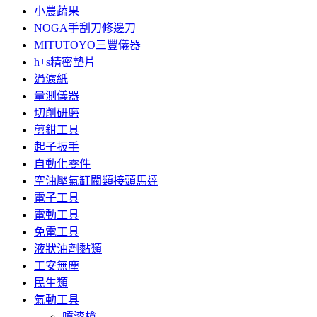
小農蔬果
NOGA手刮刀修邊刀
MITUTOYO三豐儀器
h+s精密墊片
過濾紙
量測儀器
切削研磨
剪鉗工具
起子扳手
自動化零件
空油壓氣缸閥類接頭馬達
電子工具
電動工具
免電工具
液狀油劑黏類
工安無塵
民生類
氣動工具
噴漆槍