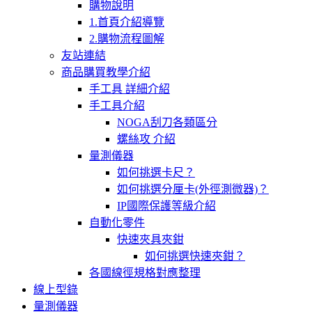
購物說明
1.首頁介紹導覽
2.購物流程圖解
友站連結
商品購買教學介紹
手工具 詳細介紹
手工具介紹
NOGA刮刀各類區分
螺絲攻 介紹
量測儀器
如何挑選卡尺？
如何挑選分厘卡(外徑測微器)？
IP國際保護等級介紹
自動化零件
快速夾具夾鉗
如何挑選快速夾鉗？
各國線徑規格對應整理
線上型錄
量測儀器