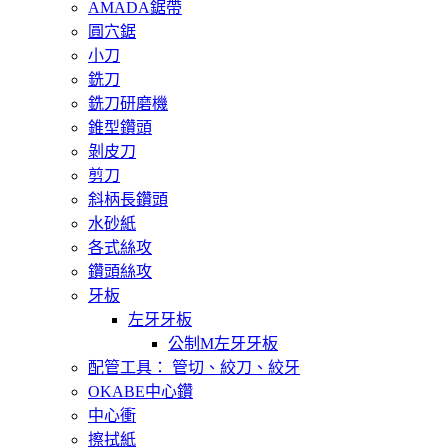
AMADA鋸帶
圓穴鋸
小刀
銑刀
銑刀研磨機
錐型鑽頭
剝皮刀
剪刀
斜柄長鑽頭
水砂紙
各式絲攻
鑽頭絲攻
牙板
左牙牙板
公制M左牙牙板
配管工具： 管切、絞刀、絞牙
OKABE中心鑽
中心衝
擦拭紙