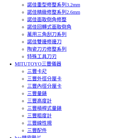
諾佳重型修整系列3.2mm
諾佳精緻修整系列2.6mm
諾佳面取倒角修整
諾佳回轉式面取倒角
萬用三角刮刀系列
諾佳雙邊修邊刀
陶瓷刀刃修整系列
特殊工具刀刃
MITUTOYO三豐儀器
三豐卡尺
三豐外徑分厘卡
三豐內徑分厘卡
三豐量錶
三豐高度計
三豐槓桿式量錶
三豐粗度計
三豐線性規
三豐配件
h+s精密墊片