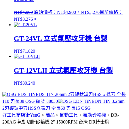
NT$
4,900
原始價格：NT$4,900。
NT$
3,276
目前價格：
NT$3,276。
GT-24VL 立式氣壓攻牙機 台製
NT$
71,820
GT-12VLII 立式氣壓攻牙機 台製
NT$
30,240
EDS-TIN 20mm 2刃鍍鈦短刃HSS立銑刀 全長
110 刃長38 OSG 編號 88030
EDN-TIN 3.2mm
2刃鍍鈦中刃HSS立銑刀 全長60 刃長15 OSG
好工具商店街YenG
>
商品
>
氣動工具
>
氣動砂輪機
>
DR-
200AG 氣動切斷砂輪機 2″ 15000RPM 台灣 DR博士牌