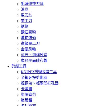
毛邊修整刀具
油品
車刀片
美工刀
鋸條
鑽石膏粉
階梯鑽頭
高級電工刀
金屬刷輪
油石、海棉砂塊
東昇平面砂布輪
剪鉗工具
KNIPEX德國K牌工具
全螺牙桿剪斷器
輕鋼架、輕隔間打孔器
卡簧鉗
塑膠管剪
壓著鉗
多功能剪