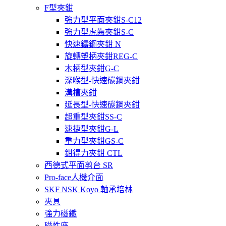
F型夾鉗
強力型平面夾鉗S-C12
強力型虎齒夾鉗S-C
快速鑄鋼夾鉗 N
旋轉塑柄夾鉗REG-C
木柄型夾鉗G-C
深喉型-快速碳鋼夾鉗
溝槽夾鉗
延長型-快速碳鋼夾鉗
超重型夾鉗SS-C
速捷型夾鉗G-L
重力型夾鉗GS-C
鉗得力夾鉗 CTL
西德式平面剪台 SR
Pro-face人機介面
SKF NSK Koyo 軸承培林
夾具
強力磁鐵
磁性座