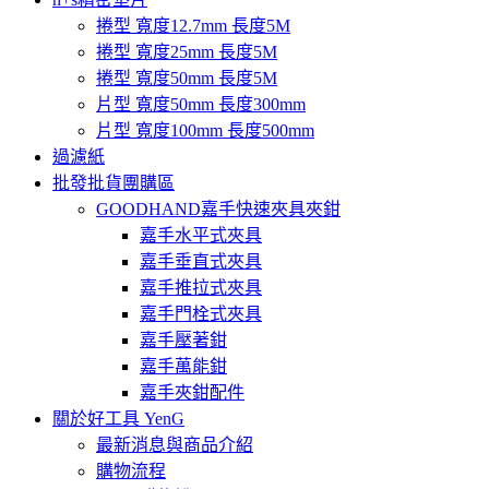
捲型 寬度12.7mm 長度5M
捲型 寬度25mm 長度5M
捲型 寬度50mm 長度5M
片型 寬度50mm 長度300mm
片型 寬度100mm 長度500mm
過濾紙
批發批貨團購區
GOODHAND嘉手快速夾具夾鉗
嘉手水平式夾具
嘉手垂直式夾具
嘉手推拉式夾具
嘉手門栓式夾具
嘉手壓著鉗
嘉手萬能鉗
嘉手夾鉗配件
關於好工具 YenG
最新消息與商品介紹
購物流程