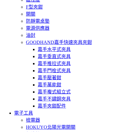
F型夾鉗
開關
防靜電桌墊
電源供應器
油封
GOODHAND嘉手快速夾具夾鉗
嘉手水平式夾具
嘉手垂直式夾具
嘉手推拉式夾具
嘉手門栓式夾具
嘉手壓著鉗
嘉手萬能鉗
嘉手複式組立式
嘉手不鏽鋼夾具
嘉手夾鉗配件
電子工具
檢電器
HOKUYO北陽光電開關