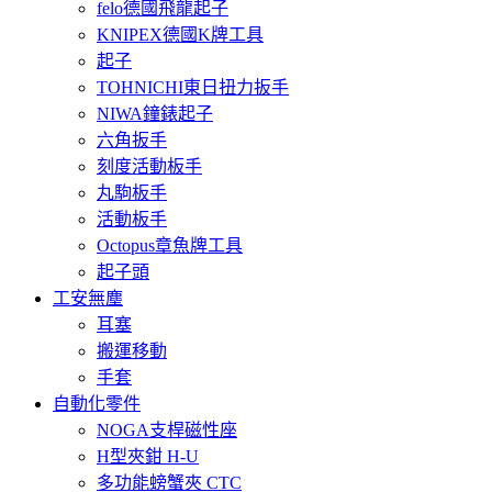
felo德國飛龍起子
KNIPEX德國K牌工具
起子
TOHNICHI東日扭力扳手
NIWA鐘錶起子
六角扳手
刻度活動板手
丸駒板手
活動板手
Octopus章魚牌工具
起子頭
工安無塵
耳塞
搬運移動
手套
自動化零件
NOGA支桿磁性座
H型夾鉗 H-U
多功能螃蟹夾 CTC