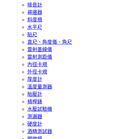
噪音計
尋邊器
斜度規
水平尺
貼尺
直尺、角度儀、角尺
雷射墨線儀
雷射測距儀
內徑卡規
外徑卡規
厚度計
溫度量測器
胎壓計
槓桿錶
水壓試驗機
測漏器
硬度計
酒精測試器
顯微鏡