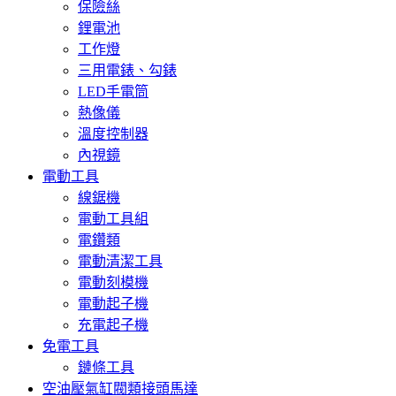
保險絲
鋰電池
工作燈
三用電錶、勾錶
LED手電筒
熱像儀
溫度控制器
內視鏡
電動工具
線鋸機
電動工具組
電鑽類
電動清潔工具
電動刻模機
電動起子機
充電起子機
免電工具
鏈條工具
空油壓氣缸閥類接頭馬達