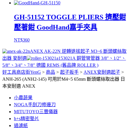
GH-51152 TOGGLE PLIERS 擠壓鉗
壓著鉗 GoodHand嘉手夾具
NT$
360
ANEX AK-22N 逆轉退拔起子 M3~6 斷頭螺絲取
出器 安耐適
153021A 銅管彎管器 3/8″、1/2″、
5/8″、3/4″、7/8″ 德國 REMS (舊品牌 ROLLER )
好工具商店街YenG
>
商品
>
起子扳手
>
ANEX安耐適起子
>
ANH-265 (ANH2-145) 可用於M4~5 65mm 斷頭螺絲取出器 日
本安耐適 ANEX
小農蔬果
NOGA手刮刀修邊刀
MITUTOYO三豐儀器
h+s精密墊片
過濾紙