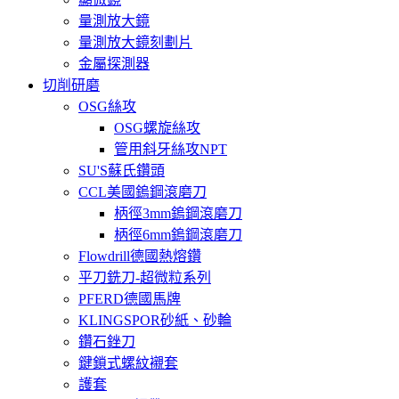
量測放大鏡
量測放大鏡刻劃片
金屬探測器
切削研磨
OSG絲攻
OSG螺旋絲攻
管用斜牙絲攻NPT
SU'S蘇氏鑽頭
CCL美國鎢鋼滾磨刀
柄徑3mm鎢鋼滾磨刀
柄徑6mm鎢鋼滾磨刀
Flowdrill德國熱熔鑽
平刀銑刀-超微粒系列
PFERD德國馬牌
KLINGSPOR砂紙、砂輪
鑽石銼刀
鍵鎖式螺紋襯套
護套