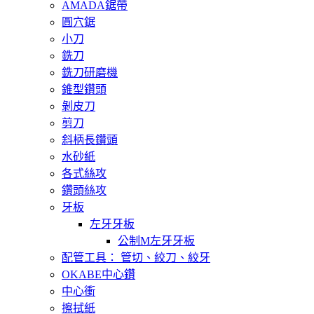
AMADA鋸帶
圓穴鋸
小刀
銑刀
銑刀研磨機
錐型鑽頭
剝皮刀
剪刀
斜柄長鑽頭
水砂紙
各式絲攻
鑽頭絲攻
牙板
左牙牙板
公制M左牙牙板
配管工具： 管切、絞刀、絞牙
OKABE中心鑽
中心衝
擦拭紙