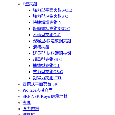
F型夾鉗
強力型平面夾鉗S-C12
強力型虎齒夾鉗S-C
快速鑄鋼夾鉗 N
旋轉塑柄夾鉗REG-C
木柄型夾鉗G-C
深喉型-快速碳鋼夾鉗
溝槽夾鉗
延長型-快速碳鋼夾鉗
超重型夾鉗SS-C
速捷型夾鉗G-L
重力型夾鉗GS-C
鉗得力夾鉗 CTL
西德式平面剪台 SR
Pro-face人機介面
SKF NSK Koyo 軸承培林
夾具
強力磁鐵
磁性座