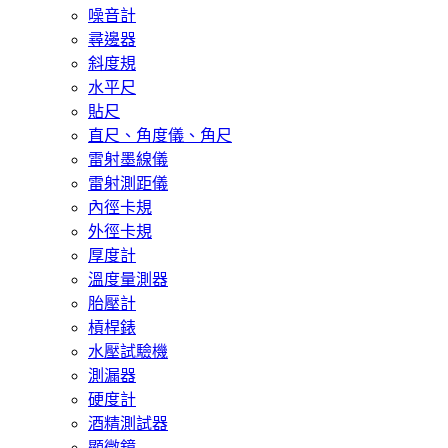
噪音計
尋邊器
斜度規
水平尺
貼尺
直尺、角度儀、角尺
雷射墨線儀
雷射測距儀
內徑卡規
外徑卡規
厚度計
溫度量測器
胎壓計
槓桿錶
水壓試驗機
測漏器
硬度計
酒精測試器
顯微鏡