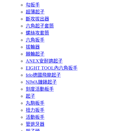
勾扳手
超薄起子
斷攻拔出器
六角起子套筒
螺絲攻套筒
六角扳手
拔輪器
棘輪起子
ANEX安耐適起子
EIGHT TOOL內六角扳手
felo德國飛龍起子
NIWA鐘錶起子
刻度活動板手
起子
丸駒板手
扭力扳手
活動板手
管退牙器