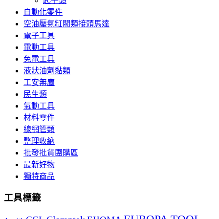
起子頭
自動化零件
空油壓氣缸閥類接頭馬達
電子工具
電動工具
免電工具
液狀油劑黏類
工安無塵
民生類
氣動工具
材料零件
線網管類
整理收納
批發批貨團購區
最新好物
獨特商品
工具標籤
EUROPA TOOL