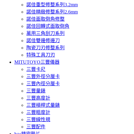
諾佳重型修整系列3.2mm
諾佳精緻修整系列2.6mm
諾佳面取倒角修整
諾佳回轉式面取倒角
萬用三角刮刀系列
諾佳雙邊修邊刀
陶瓷刀刃修整系列
特殊工具刀刃
MITUTOYO三豐儀器
三豐卡尺
三豐外徑分厘卡
三豐內徑分厘卡
三豐量錶
三豐高度計
三豐槓桿式量錶
三豐粗度計
三豐線性規
三豐配件
h+s精密墊片