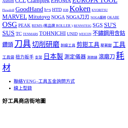
Clamptek
CCL
EHOMA
Asmith
Koken
GoodHand
HTD
h+s
Flowdrill
KYORITSU
JOB
MARVEL
Mitutoyo
NOGA
NOGA刀刃
OKABE
NOGA握柄
OSG
SU'S
SGS
PEAK
REMS (舊品牌 ROLLER )
RENNSTEIG
SUS
TOHNICHI
不鏽鋼用含鈷
TC
UNID
TENMARS
WEICON
刀具
切削研磨
工具
剪鉗工具
鑽頭
壓著鉗
剝線工具
耗
日本製
測定儀器
滾磨刀
扭力扳手
工具袋
支架
測微錶
材
聯絡YENG–工具五金詢問方式
線上型錄
好工具商店街地圖