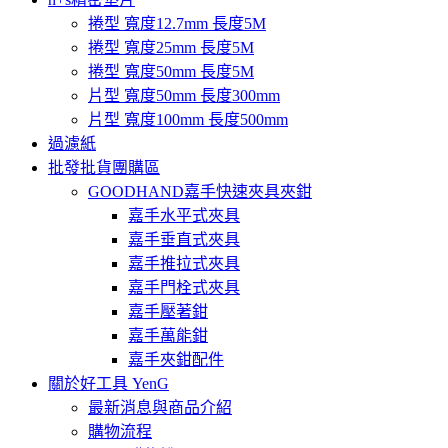
捲型 寬度12.7mm 長度5M
捲型 寬度25mm 長度5M
捲型 寬度50mm 長度5M
片型 寬度50mm 長度300mm
片型 寬度100mm 長度500mm
過濾紙
批發批貨團購區
GOODHAND嘉手快速夾具夾鉗
嘉手水平式夾具
嘉手垂直式夾具
嘉手推拉式夾具
嘉手門栓式夾具
嘉手壓著鉗
嘉手萬能鉗
嘉手夾鉗配件
關於好工具 YenG
最新消息與商品介紹
購物流程