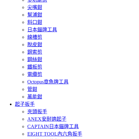
尖嘴鉗
幫浦鉗
斜口鉗
日本錨牌工具
線槽剪
脫皮鉗
鋼索剪
鋼絲鉗
鐵板剪
電纜剪
Octopus章魚牌工具
管鉗
萬能鉗
起子扳手
夾頭扳手
ANEX安耐適起子
CAPTAIN日本錨牌工具
EIGHT TOOL內六角扳手