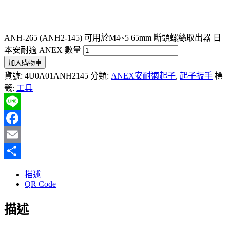
ANH-265 (ANH2-145) 可用於M4~5 65mm 斷頭螺絲取出器 日
本安耐適 ANEX 數量
加入購物車
貨號:
4U0A01ANH2145
分類:
ANEX安耐適起子
,
起子扳手
標
籤:
工具
Line
Facebook
Email
分
描述
享
QR Code
描述