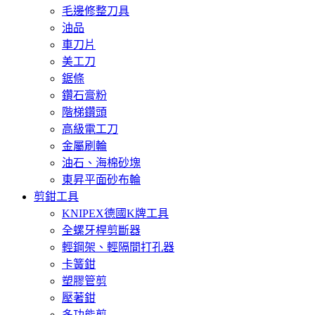
毛邊修整刀具
油品
車刀片
美工刀
鋸條
鑽石膏粉
階梯鑽頭
高級電工刀
金屬刷輪
油石、海棉砂塊
東昇平面砂布輪
剪鉗工具
KNIPEX德國K牌工具
全螺牙桿剪斷器
輕鋼架、輕隔間打孔器
卡簧鉗
塑膠管剪
壓著鉗
多功能剪