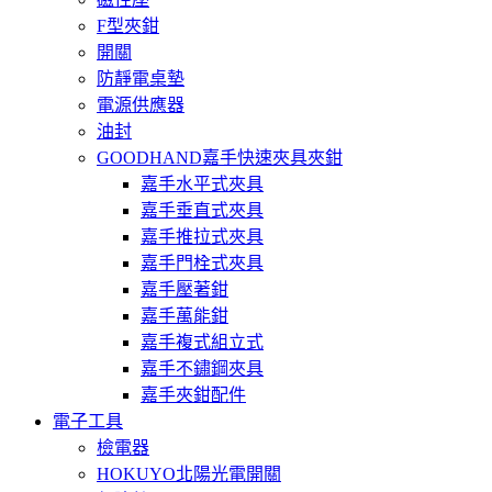
F型夾鉗
開關
防靜電桌墊
電源供應器
油封
GOODHAND嘉手快速夾具夾鉗
嘉手水平式夾具
嘉手垂直式夾具
嘉手推拉式夾具
嘉手門栓式夾具
嘉手壓著鉗
嘉手萬能鉗
嘉手複式組立式
嘉手不鏽鋼夾具
嘉手夾鉗配件
電子工具
檢電器
HOKUYO北陽光電開關