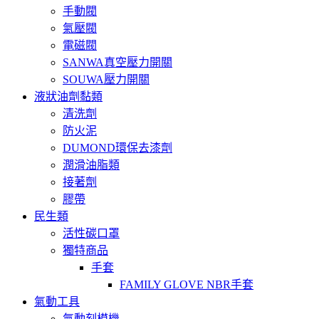
手動閥
氣壓閥
電磁閥
SANWA真空壓力開關
SOUWA壓力開關
液狀油劑黏類
清洗劑
防火泥
DUMOND環保去漆劑
潤滑油脂類
接著劑
膠帶
民生類
活性碳口罩
獨特商品
手套
FAMILY GLOVE NBR手套
氣動工具
氣動刻模機