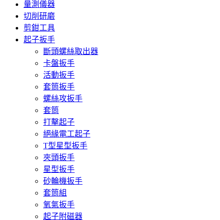
量測儀器
切削研磨
剪鉗工具
起子扳手
斷頭螺絲取出器
卡盤扳手
活動扳手
套筒扳手
螺絲攻扳手
套筒
打擊起子
絕緣電工起子
T型星型扳手
夾頭扳手
星型扳手
砂輪機扳手
套筒組
氧氣扳手
起子附磁器