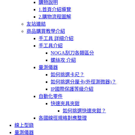
購物說明
1.首頁介紹導覽
2.購物流程圖解
友站連結
商品購買教學介紹
手工具 詳細介紹
手工具介紹
NOGA刮刀各類區分
螺絲攻 介紹
量測儀器
如何挑選卡尺？
如何挑選分厘卡(外徑測微器)？
IP國際保護等級介紹
自動化零件
快速夾具夾鉗
如何挑選快速夾鉗？
各國線徑規格對應整理
線上型錄
量測儀器