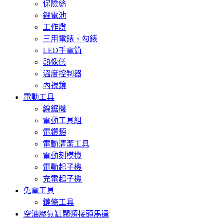
保險絲
鋰電池
工作燈
三用電錶、勾錶
LED手電筒
熱像儀
溫度控制器
內視鏡
電動工具
線鋸機
電動工具組
電鑽類
電動清潔工具
電動刻模機
電動起子機
充電起子機
免電工具
鏈條工具
空油壓氣缸閥類接頭馬達