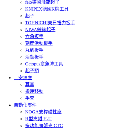
felo德國飛龍起子
KNIPEX德國K牌工具
起子
TOHNICHI東日扭力扳手
NIWA鐘錶起子
六角扳手
刻度活動板手
丸駒板手
活動板手
Octopus章魚牌工具
起子頭
工安無塵
耳塞
搬運移動
手套
自動化零件
NOGA支桿磁性座
H型夾鉗 H-U
多功能螃蟹夾 CTC