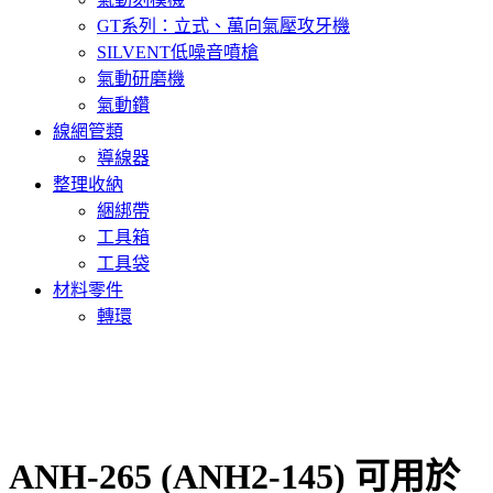
GT系列：立式、萬向氣壓攻牙機
SILVENT低噪音噴槍
氣動研磨機
氣動鑽
線網管類
導線器
整理收納
綑綁帶
工具箱
工具袋
材料零件
轉環
ANH-265 (ANH2-145) 可用於