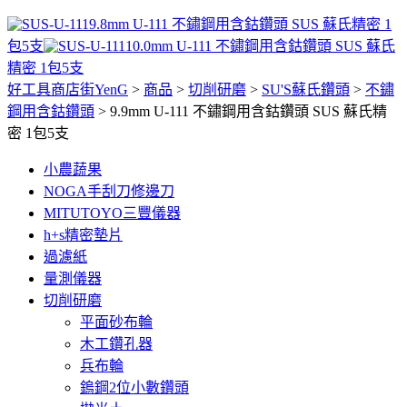
9.8mm U-111 不鏽鋼用含鈷鑽頭 SUS 蘇氏精密 1
包5支
10.0mm U-111 不鏽鋼用含鈷鑽頭 SUS 蘇氏
精密 1包5支
好工具商店街YenG
>
商品
>
切削研磨
>
SU'S蘇氏鑽頭
>
不鏽
鋼用含鈷鑽頭
>
9.9mm U-111 不鏽鋼用含鈷鑽頭 SUS 蘇氏精
密 1包5支
小農蔬果
NOGA手刮刀修邊刀
MITUTOYO三豐儀器
h+s精密墊片
過濾紙
量測儀器
切削研磨
平面砂布輪
木工鑽孔器
兵布輪
鎢鋼2位小數鑽頭