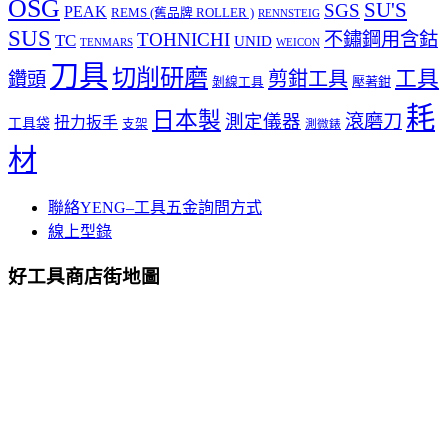
OSG
SU'S
SGS
PEAK
REMS (舊品牌 ROLLER )
RENNSTEIG
SUS
TOHNICHI
不鏽鋼用含鈷
TC
UNID
TENMARS
WEICON
刀具
切削研磨
工具
剪鉗工具
鑽頭
壓著鉗
剝線工具
耗
日本製
測定儀器
滾磨刀
扭力扳手
工具袋
支架
測微錶
材
聯絡YENG–工具五金詢問方式
線上型錄
好工具商店街地圖