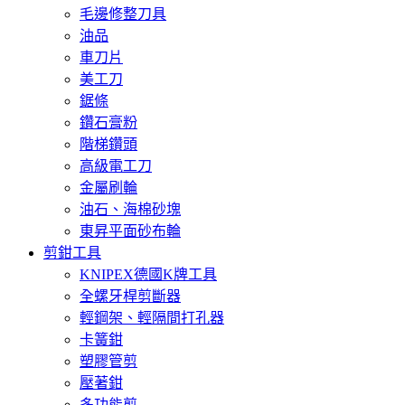
毛邊修整刀具
油品
車刀片
美工刀
鋸條
鑽石膏粉
階梯鑽頭
高級電工刀
金屬刷輪
油石、海棉砂塊
東昇平面砂布輪
剪鉗工具
KNIPEX德國K牌工具
全螺牙桿剪斷器
輕鋼架、輕隔間打孔器
卡簧鉗
塑膠管剪
壓著鉗
多功能剪