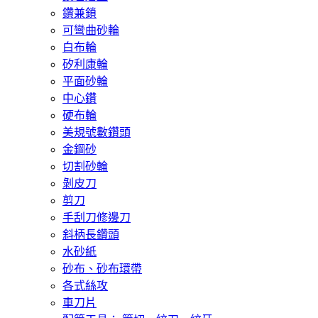
鑽兼鎖
可彎曲砂輪
白布輪
矽利康輪
平面砂輪
中心鑽
硬布輪
美規號數鑽頭
金鋼砂
切割砂輪
剝皮刀
剪刀
手刮刀修邊刀
斜柄長鑽頭
水砂紙
砂布、砂布環帶
各式絲攻
車刀片