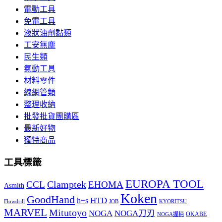
電動工具
免電工具
液狀油劑黏類
工安無塵
民生類
氣動工具
材料零件
線網管類
整理收納
批發批貨團購區
最新好物
獨特商品
工具標籤
EUROPA TOOL
Clamptek
CCL
EHOMA
Asmith
Koken
GoodHand
HTD
h+s
Flowdrill
KYORITSU
JOB
MARVEL
Mitutoyo
NOGA
NOGA刀刃
OKABE
NOGA握柄