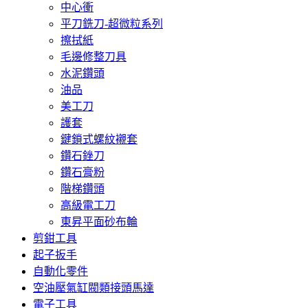
中心衝
平刀銑刀-超微粒系列
擦拭紙
毛邊修整刀具
水泥鑽頭
油品
美工刀
護套
鍵鎖式螺紋襯套
鑽石銼刀
鑽石膏粉
階梯鑽頭
高級電工刀
東昇平面砂布輪
剪鉗工具
起子扳手
自動化零件
空油壓氣缸閥類接頭馬達
電子工具