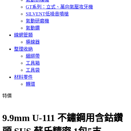
GT系列：立式、萬向氣壓攻牙機
SILVENT低噪音噴槍
氣動研磨機
氣動鑽
線網管類
導線器
整理收納
綑綁帶
工具箱
工具袋
材料零件
轉環
特價
9.9mm U-111 不鏽鋼用含鈷鑽