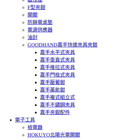
F型夾鉗
開關
防靜電桌墊
電源供應器
油封
GOODHAND嘉手快速夾具夾鉗
嘉手水平式夾具
嘉手垂直式夾具
嘉手推拉式夾具
嘉手門栓式夾具
嘉手壓著鉗
嘉手萬能鉗
嘉手複式組立式
嘉手不鏽鋼夾具
嘉手夾鉗配件
電子工具
檢電器
HOKUYO北陽光電開關