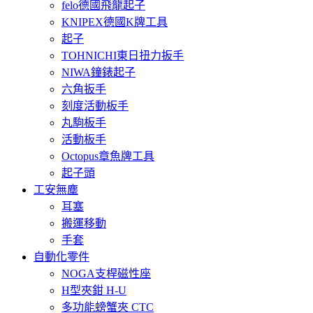
felo德國飛龍起子
KNIPEX德國K牌工具
起子
TOHNICHI東日扭力扳手
NIWA鐘錶起子
六角扳手
刻度活動板手
丸駒板手
活動板手
Octopus章魚牌工具
起子頭
工安無塵
耳塞
搬運移動
手套
自動化零件
NOGA支桿磁性座
H型夾鉗 H-U
多功能螃蟹夾 CTC