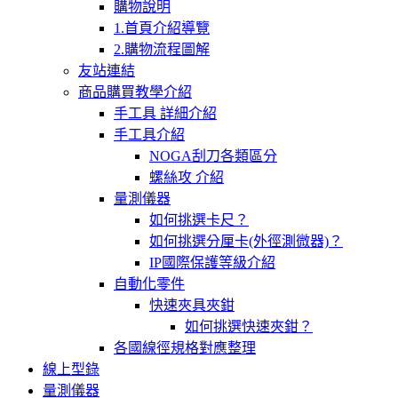
購物說明
1.首頁介紹導覽
2.購物流程圖解
友站連結
商品購買教學介紹
手工具 詳細介紹
手工具介紹
NOGA刮刀各類區分
螺絲攻 介紹
量測儀器
如何挑選卡尺？
如何挑選分厘卡(外徑測微器)？
IP國際保護等級介紹
自動化零件
快速夾具夾鉗
如何挑選快速夾鉗？
各國線徑規格對應整理
線上型錄
量測儀器