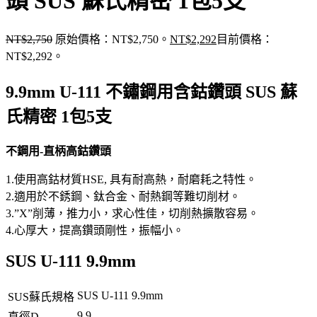
頭 SUS 蘇氏精密 1包5支
NT$
2,750
原始價格：NT$2,750。
NT$
2,292
目前價格：
NT$2,292。
9.9mm U-111 不鏽鋼用含鈷鑽頭 SUS 蘇
氏精密 1包5支
不鋼用-直柄高鈷鑽頭
1.使用高鈷材質HSE, 具有耐高熱，耐磨耗之特性。
2.適用於不銹鋼、鈦合金、耐熱鋼等難切削材。
3.”X”削薄，推力小，求心性佳，切削熱擴散容易。
4.心厚大，提高鑽頭剛性，振幅小。
SUS U-111 9.9mm
SUS U-111 9.9mm
SUS蘇氏規格
9.9
直徑D