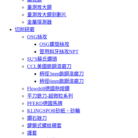
量測放大鏡
量測放大鏡刻劃片
金屬探測器
切削研磨
OSG絲攻
OSG螺旋絲攻
管用斜牙絲攻NPT
SU'S蘇氏鑽頭
CCL美國鎢鋼滾磨刀
柄徑3mm鎢鋼滾磨刀
柄徑6mm鎢鋼滾磨刀
Flowdrill德國熱熔鑽
平刀銑刀-超微粒系列
PFERD德國馬牌
KLINGSPOR砂紙、砂輪
鑽石銼刀
鍵鎖式螺紋襯套
護套