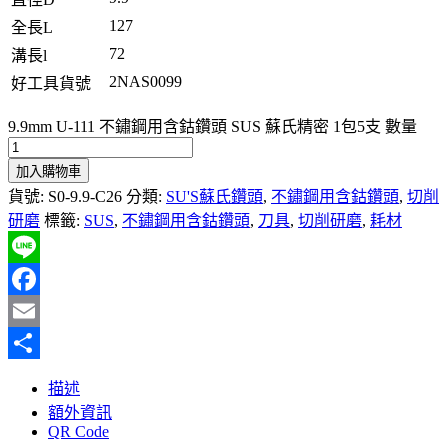
127
全長L
72
溝長l
2NAS0099
好工具貨號
9.9mm U-111 不鏽鋼用含鈷鑽頭 SUS 蘇氏精密 1包5支 數量
加入購物車
貨號:
S0-9.9-C26
分類:
SU'S蘇氏鑽頭
,
不鏽鋼用含鈷鑽頭
,
切削
研磨
標籤:
SUS
,
不鏽鋼用含鈷鑽頭
,
刀具
,
切削研磨
,
耗材
Line
Facebook
Email
分
描述
享
額外資訊
QR Code