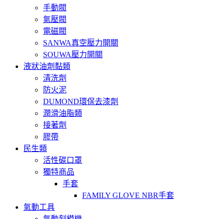
手動閥
氣壓閥
電磁閥
SANWA真空壓力開關
SOUWA壓力開關
液狀油劑黏類
清洗劑
防火泥
DUMOND環保去漆劑
潤滑油脂類
接著劑
膠帶
民生類
活性碳口罩
獨特商品
手套
FAMILY GLOVE NBR手套
氣動工具
氣動刻模機