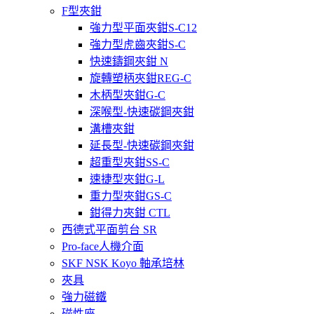
F型夾鉗
強力型平面夾鉗S-C12
強力型虎齒夾鉗S-C
快速鑄鋼夾鉗 N
旋轉塑柄夾鉗REG-C
木柄型夾鉗G-C
深喉型-快速碳鋼夾鉗
溝槽夾鉗
延長型-快速碳鋼夾鉗
超重型夾鉗SS-C
速捷型夾鉗G-L
重力型夾鉗GS-C
鉗得力夾鉗 CTL
西德式平面剪台 SR
Pro-face人機介面
SKF NSK Koyo 軸承培林
夾具
強力磁鐵
磁性座