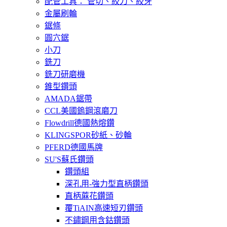
配管工具： 管切、絞刀、絞牙
金屬刷輪
鋸條
圓穴鋸
小刀
銑刀
銑刀研磨機
錐型鑽頭
AMADA鋸帶
CCL美國鎢鋼滾磨刀
Flowdrill德國熱熔鑽
KLINGSPOR砂紙、砂輪
PFERD德國馬牌
SU'S蘇氏鑽頭
鑽頭組
深孔用-強力型直柄鑽頭
直柄蔴花鑽頭
覆TiAIN高速短刃鑽頭
不鏽鋼用含鈷鑽頭