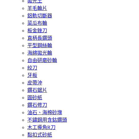
拋光土
羊毛輪片
鋁軌切斷器
菜瓜布輪
板金銼刀
直柄長鑽頭
平型鋼絲輪
海綿拋光輪
自由研磨砂輪
絞刀
牙板
皮帶沖
鑽石鋸片
圓砂紙
鑽石修刀
油石、海棉砂塊
不鏽鋼用含鈷鑽頭
木工導角R刀
黏扣式砂紙