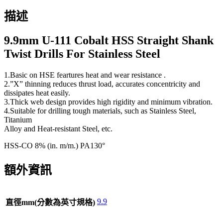
描述
9.9mm U-111 Cobalt HSS Straight Shank
Twist Drills For Stainless Steel
1.Basic on HSE feartures heat and wear resistance .
2.”X” thinning reduces thrust load, accurates concentricity and
dissipates heat easily.
3.Thick web design provides high rigidity and minimum vibration.
4.Suitable for drilling tough materials, such as Stainless Steel,
Titanium
Alloy and Heat-resistant Steel, etc.
HSS-CO 8% (in. m/m.) PA130°
額外資訊
9.9
直徑mm(分數為英寸規格)