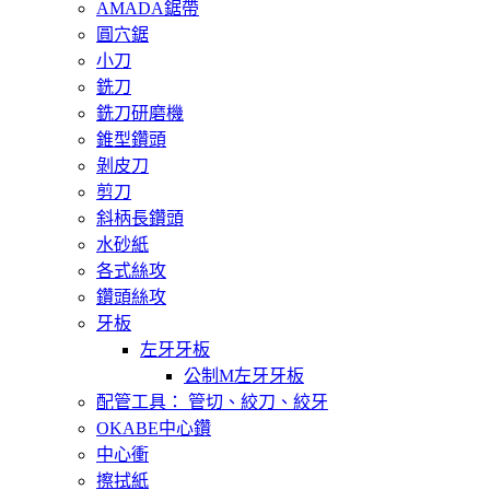
AMADA鋸帶
圓穴鋸
小刀
銑刀
銑刀研磨機
錐型鑽頭
剝皮刀
剪刀
斜柄長鑽頭
水砂紙
各式絲攻
鑽頭絲攻
牙板
左牙牙板
公制M左牙牙板
配管工具： 管切、絞刀、絞牙
OKABE中心鑽
中心衝
擦拭紙