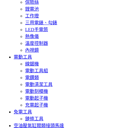
保險絲
鋰電池
工作燈
三用電錶、勾錶
LED手電筒
熱像儀
溫度控制器
內視鏡
電動工具
線鋸機
電動工具組
電鑽類
電動清潔工具
電動刻模機
電動起子機
充電起子機
免電工具
鏈條工具
空油壓氣缸閥類接頭馬達