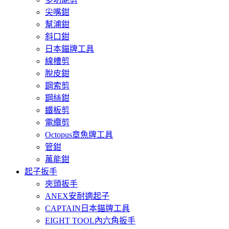
尖嘴鉗
幫浦鉗
斜口鉗
日本錨牌工具
線槽剪
脫皮鉗
鋼索剪
鋼絲鉗
鐵板剪
電纜剪
Octopus章魚牌工具
管鉗
萬能鉗
起子扳手
夾頭扳手
ANEX安耐適起子
CAPTAIN日本錨牌工具
EIGHT TOOL內六角扳手