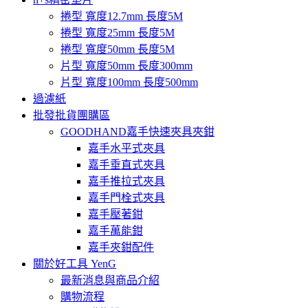
捲型 寬度12.7mm 長度5M
捲型 寬度25mm 長度5M
捲型 寬度50mm 長度5M
片型 寬度50mm 長度300mm
片型 寬度100mm 長度500mm
過濾紙
批發批貨團購區
GOODHAND嘉手快速夾具夾鉗
嘉手水平式夾具
嘉手垂直式夾具
嘉手推拉式夾具
嘉手門栓式夾具
嘉手壓著鉗
嘉手萬能鉗
嘉手夾鉗配件
關於好工具 YenG
最新消息與商品介紹
購物流程