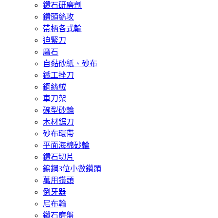
鑽石研磨劑
鑽頭絲攻
帶柄各式輪
迫緊刀
磨石
自黏砂紙、砂布
鐵工挫刀
鋼絲絨
車刀架
碗型砂輪
木材鋸刀
砂布環帶
平面海棉砂輪
鑽石切片
鎢鋼3位小數鑽頭
萬用鑽頭
倒牙器
尼布輪
鑽石磨盤