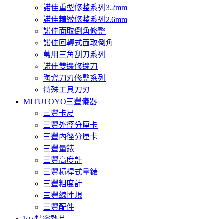
諾佳重型修整系列3.2mm
諾佳精緻修整系列2.6mm
諾佳面取倒角修整
諾佳回轉式面取倒角
萬用三角刮刀系列
諾佳雙邊修邊刀
陶瓷刀刃修整系列
特殊工具刀刃
MITUTOYO三豐儀器
三豐卡尺
三豐外徑分厘卡
三豐內徑分厘卡
三豐量錶
三豐高度計
三豐槓桿式量錶
三豐粗度計
三豐線性規
三豐配件
h+s精密墊片