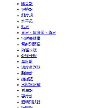
噪音計
尋邊器
斜度規
水平尺
貼尺
直尺、角度儀、角尺
雷射墨線儀
雷射測距儀
內徑卡規
外徑卡規
厚度計
溫度量測器
胎壓計
槓桿錶
水壓試驗機
測漏器
硬度計
酒精測試器
顯微鏡