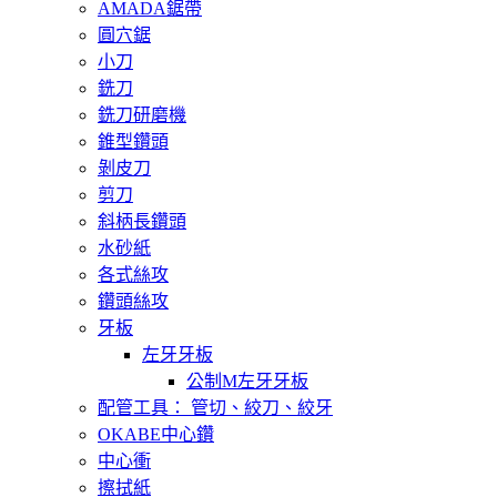
AMADA鋸帶
圓穴鋸
小刀
銑刀
銑刀研磨機
錐型鑽頭
剝皮刀
剪刀
斜柄長鑽頭
水砂紙
各式絲攻
鑽頭絲攻
牙板
左牙牙板
公制M左牙牙板
配管工具： 管切、絞刀、絞牙
OKABE中心鑽
中心衝
擦拭紙