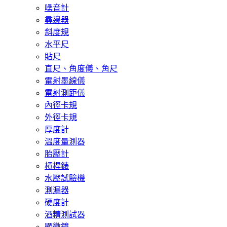
噪音計
尋邊器
斜度規
水平尺
貼尺
直尺、角度儀、角尺
雷射墨線儀
雷射測距儀
內徑卡規
外徑卡規
厚度計
溫度量測器
胎壓計
槓桿錶
水壓試驗機
測漏器
硬度計
酒精測試器
顯微鏡