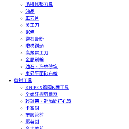
毛邊修整刀具
油品
車刀片
美工刀
鋸條
鑽石膏粉
階梯鑽頭
高級電工刀
金屬刷輪
油石、海棉砂塊
東昇平面砂布輪
剪鉗工具
KNIPEX德國K牌工具
全螺牙桿剪斷器
輕鋼架、輕隔間打孔器
卡簧鉗
塑膠管剪
壓著鉗
多功能剪