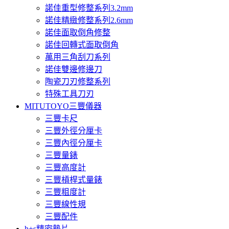
諾佳重型修整系列3.2mm
諾佳精緻修整系列2.6mm
諾佳面取倒角修整
諾佳回轉式面取倒角
萬用三角刮刀系列
諾佳雙邊修邊刀
陶瓷刀刃修整系列
特殊工具刀刃
MITUTOYO三豐儀器
三豐卡尺
三豐外徑分厘卡
三豐內徑分厘卡
三豐量錶
三豐高度計
三豐槓桿式量錶
三豐粗度計
三豐線性規
三豐配件
h+s精密墊片