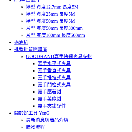
捲型 寬度12.7mm 長度5M
捲型 寬度25mm 長度5M
捲型 寬度50mm 長度5M
片型 寬度50mm 長度300mm
片型 寬度100mm 長度500mm
過濾紙
批發批貨團購區
GOODHAND嘉手快速夾具夾鉗
嘉手水平式夾具
嘉手垂直式夾具
嘉手推拉式夾具
嘉手門栓式夾具
嘉手壓著鉗
嘉手萬能鉗
嘉手夾鉗配件
關於好工具 YenG
最新消息與商品介紹
購物流程