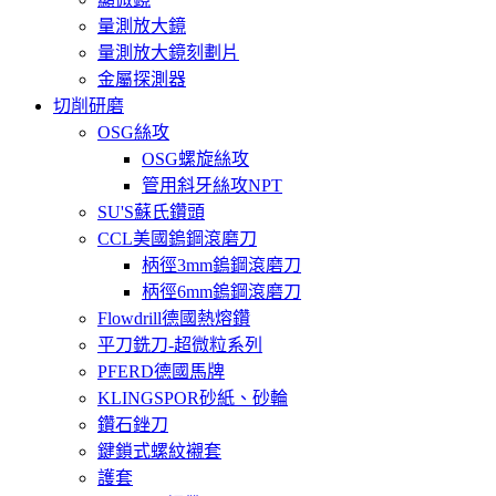
量測放大鏡
量測放大鏡刻劃片
金屬探測器
切削研磨
OSG絲攻
OSG螺旋絲攻
管用斜牙絲攻NPT
SU'S蘇氏鑽頭
CCL美國鎢鋼滾磨刀
柄徑3mm鎢鋼滾磨刀
柄徑6mm鎢鋼滾磨刀
Flowdrill德國熱熔鑽
平刀銑刀-超微粒系列
PFERD德國馬牌
KLINGSPOR砂紙、砂輪
鑽石銼刀
鍵鎖式螺紋襯套
護套