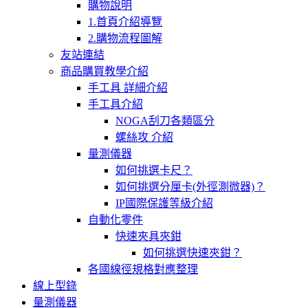
購物說明
1.首頁介紹導覽
2.購物流程圖解
友站連結
商品購買教學介紹
手工具 詳細介紹
手工具介紹
NOGA刮刀各類區分
螺絲攻 介紹
量測儀器
如何挑選卡尺？
如何挑選分厘卡(外徑測微器)？
IP國際保護等級介紹
自動化零件
快速夾具夾鉗
如何挑選快速夾鉗？
各國線徑規格對應整理
線上型錄
量測儀器