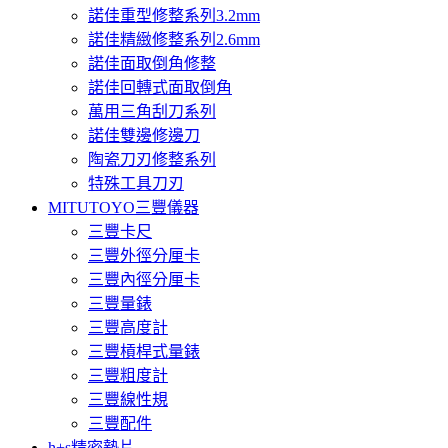
諾佳重型修整系列3.2mm
諾佳精緻修整系列2.6mm
諾佳面取倒角修整
諾佳回轉式面取倒角
萬用三角刮刀系列
諾佳雙邊修邊刀
陶瓷刀刃修整系列
特殊工具刀刃
MITUTOYO三豐儀器
三豐卡尺
三豐外徑分厘卡
三豐內徑分厘卡
三豐量錶
三豐高度計
三豐槓桿式量錶
三豐粗度計
三豐線性規
三豐配件
h+s精密墊片