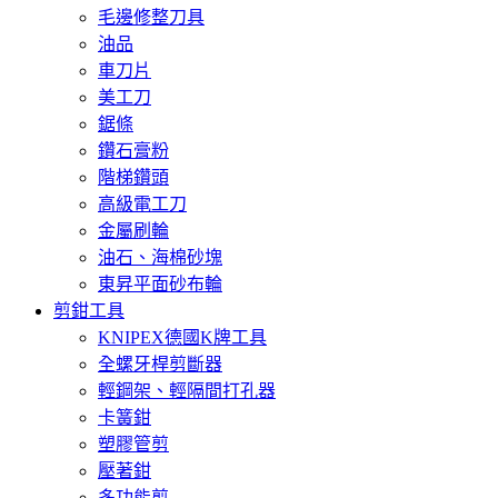
毛邊修整刀具
油品
車刀片
美工刀
鋸條
鑽石膏粉
階梯鑽頭
高級電工刀
金屬刷輪
油石、海棉砂塊
東昇平面砂布輪
剪鉗工具
KNIPEX德國K牌工具
全螺牙桿剪斷器
輕鋼架、輕隔間打孔器
卡簧鉗
塑膠管剪
壓著鉗
多功能剪