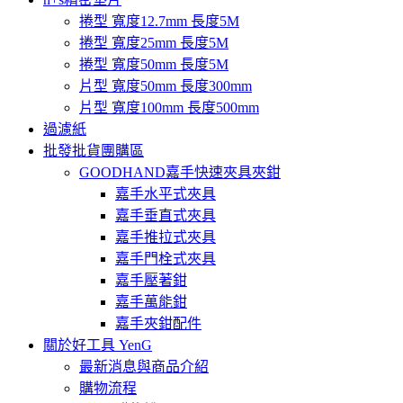
捲型 寬度12.7mm 長度5M
捲型 寬度25mm 長度5M
捲型 寬度50mm 長度5M
片型 寬度50mm 長度300mm
片型 寬度100mm 長度500mm
過濾紙
批發批貨團購區
GOODHAND嘉手快速夾具夾鉗
嘉手水平式夾具
嘉手垂直式夾具
嘉手推拉式夾具
嘉手門栓式夾具
嘉手壓著鉗
嘉手萬能鉗
嘉手夾鉗配件
關於好工具 YenG
最新消息與商品介紹
購物流程