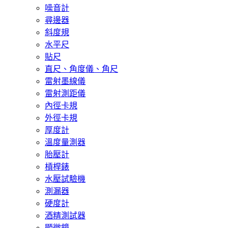
噪音計
尋邊器
斜度規
水平尺
貼尺
直尺、角度儀、角尺
雷射墨線儀
雷射測距儀
內徑卡規
外徑卡規
厚度計
溫度量測器
胎壓計
槓桿錶
水壓試驗機
測漏器
硬度計
酒精測試器
顯微鏡