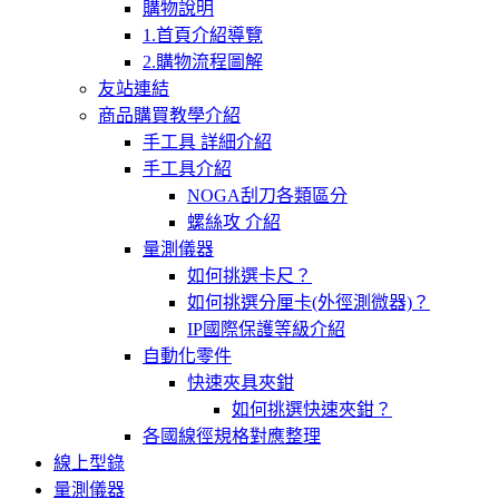
購物說明
1.首頁介紹導覽
2.購物流程圖解
友站連結
商品購買教學介紹
手工具 詳細介紹
手工具介紹
NOGA刮刀各類區分
螺絲攻 介紹
量測儀器
如何挑選卡尺？
如何挑選分厘卡(外徑測微器)？
IP國際保護等級介紹
自動化零件
快速夾具夾鉗
如何挑選快速夾鉗？
各國線徑規格對應整理
線上型錄
量測儀器