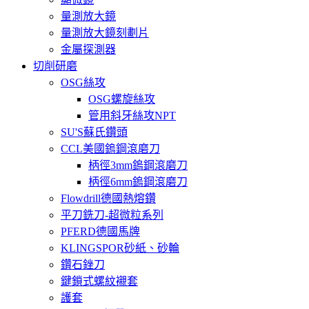
量測放大鏡
量測放大鏡刻劃片
金屬探測器
切削研磨
OSG絲攻
OSG螺旋絲攻
管用斜牙絲攻NPT
SU'S蘇氏鑽頭
CCL美國鎢鋼滾磨刀
柄徑3mm鎢鋼滾磨刀
柄徑6mm鎢鋼滾磨刀
Flowdrill德國熱熔鑽
平刀銑刀-超微粒系列
PFERD德國馬牌
KLINGSPOR砂紙、砂輪
鑽石銼刀
鍵鎖式螺紋襯套
護套