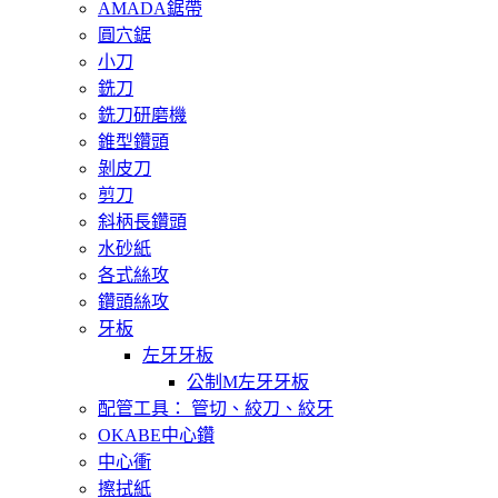
AMADA鋸帶
圓穴鋸
小刀
銑刀
銑刀研磨機
錐型鑽頭
剝皮刀
剪刀
斜柄長鑽頭
水砂紙
各式絲攻
鑽頭絲攻
牙板
左牙牙板
公制M左牙牙板
配管工具： 管切、絞刀、絞牙
OKABE中心鑽
中心衝
擦拭紙