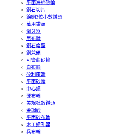
平面海棉砂輪
鑽石切片
鎢鋼3位小數鑽頭
萬用鑽頭
倒牙器
尼布輪
鑽石磨盤
鑽兼鎖
可彎曲砂輪
白布輪
矽利康輪
平面砂輪
中心鑽
硬布輪
美規號數鑽頭
金鋼砂
平面砂布輪
木工鑽孔器
兵布輪