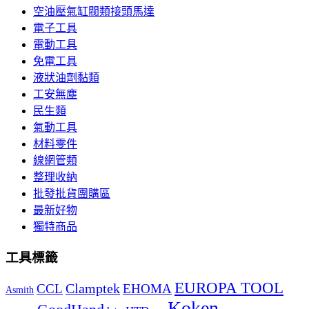
空油壓氣缸閥類接頭馬達
電子工具
電動工具
免電工具
液狀油劑黏類
工安無塵
民生類
氣動工具
材料零件
線網管類
整理收納
批發批貨團購區
最新好物
獨特商品
工具標籤
EUROPA TOOL
Clamptek
CCL
EHOMA
Asmith
Koken