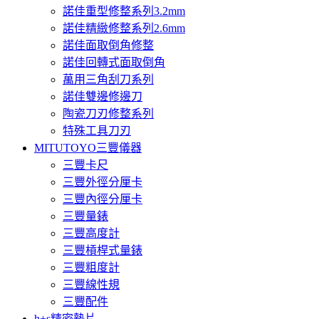
諾佳重型修整系列3.2mm
諾佳精緻修整系列2.6mm
諾佳面取倒角修整
諾佳回轉式面取倒角
萬用三角刮刀系列
諾佳雙邊修邊刀
陶瓷刀刃修整系列
特殊工具刀刃
MITUTOYO三豐儀器
三豐卡尺
三豐外徑分厘卡
三豐內徑分厘卡
三豐量錶
三豐高度計
三豐槓桿式量錶
三豐粗度計
三豐線性規
三豐配件
h+s精密墊片