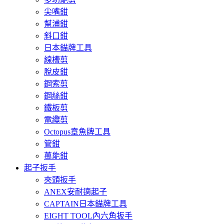
尖嘴鉗
幫浦鉗
斜口鉗
日本錨牌工具
線槽剪
脫皮鉗
鋼索剪
鋼絲鉗
鐵板剪
電纜剪
Octopus章魚牌工具
管鉗
萬能鉗
起子扳手
夾頭扳手
ANEX安耐適起子
CAPTAIN日本錨牌工具
EIGHT TOOL內六角扳手