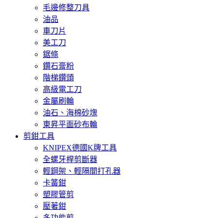
毛邊修整刀具
油品
車刀片
美工刀
鋸條
鑽石膏粉
階梯鑽頭
高級電工刀
金屬刷輪
油石、海棉砂塊
東昇平面砂布輪
剪鉗工具
KNIPEX德國K牌工具
全螺牙桿剪斷器
輕鋼架、輕隔間打孔器
卡簧鉗
塑膠管剪
壓著鉗
多功能剪