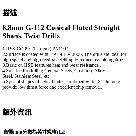
描述
8.8
mm G-112 Conical Fluted Straight
Shank Twist Drills
1.HSS-CO 8% (in. m/m.) PA130°
2.Surface is coated with TiAIN HV 3000. The drills are ideal for
high speed and high feed rate drilling to reduce machining time.
3.Basic on HSE feartures heat and wear resistance .
4.Suitable for drilling General Steels, Cast Iron, Alloy
Steel, Stainless Steel, etc.
5.Special shapes of helical flutes combined with “X” thinning
provide low thrust force and excellent chip removal.
額外資訊
8.8
直徑mm(分數為英寸規格)