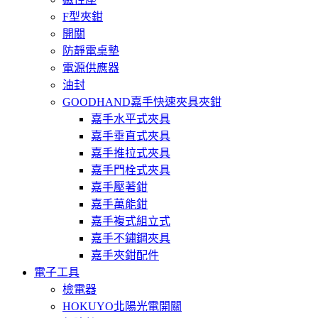
F型夾鉗
開關
防靜電桌墊
電源供應器
油封
GOODHAND嘉手快速夾具夾鉗
嘉手水平式夾具
嘉手垂直式夾具
嘉手推拉式夾具
嘉手門栓式夾具
嘉手壓著鉗
嘉手萬能鉗
嘉手複式組立式
嘉手不鏽鋼夾具
嘉手夾鉗配件
電子工具
檢電器
HOKUYO北陽光電開關