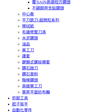
覆TiAIN高速短刃鑽頭
不鏽鋼用含鈷鑽頭
中心衝
平刀銑刀-超微粒系列
擦拭紙
毛邊修整刀具
水泥鑽頭
油品
美工刀
護套
鍵鎖式螺紋襯套
鑽石銼刀
鑽石膏粉
階梯鑽頭
高級電工刀
東昇平面砂布輪
剪鉗工具
起子扳手
自動化零件