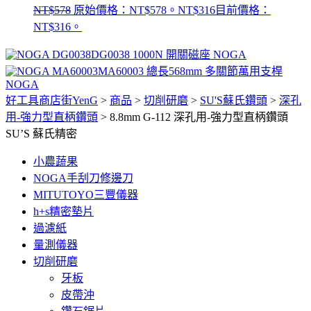
NT$
578
原始價格：NT$578。
NT$
316
目前價格：
NT$316。
DG0038 1000N 開關磁座 NOGA
MA60003 總長568mm 多關節萬用支桿
NOGA
好工具商店街YenG
>
商品
>
切削研磨
>
SU'S蘇氏鑽頭
>
深孔
用-強力型直柄鑽頭
>
8.8mm G-112 深孔用-強力型直柄鑽頭
SU’S 蘇氏精密
小農蔬果
NOGA手刮刀修邊刀
MITUTOYO三豐儀器
h+s精密墊片
過濾紙
量測儀器
切削研磨
牙板
皮帶沖