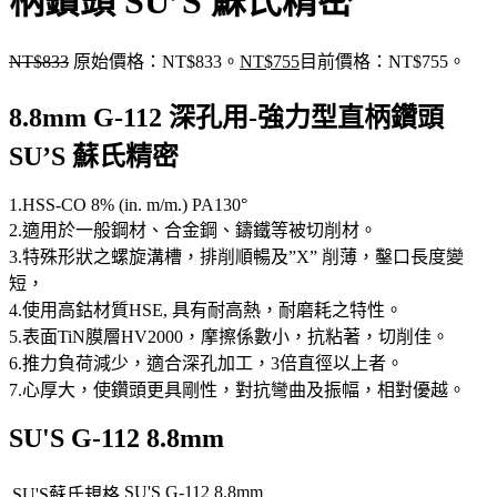
柄鑽頭 SU’S 蘇氏精密
NT$
833
原始價格：NT$833。
NT$
755
目前價格：NT$755。
8.8mm G-112 深孔用-強力型直柄鑽頭
SU’S 蘇氏精密
1.HSS-CO 8% (in. m/m.) PA130°
2.適用於一般鋼材、合金鋼、鑄鐵等被切削材。
3.特殊形狀之螺旋溝槽，排削順暢及”X” 削薄，鑿口長度變
短，
4.使用高鈷材質HSE, 具有耐高熱，耐磨耗之特性。
5.表面TiN膜層HV2000，摩擦係數小，抗粘著，切削佳。
6.推力負荷減少，適合深孔加工，3倍直徑以上者。
7.心厚大，使鑽頭更具剛性，對抗彎曲及振幅，相對優越。
SU'S G-112 8.8mm
SU'S G-112 8.8mm
SU'S蘇氏規格