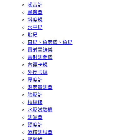
噪音計
尋邊器
斜度規
水平尺
貼尺
直尺、角度儀、角尺
雷射墨線儀
雷射測距儀
內徑卡規
外徑卡規
厚度計
溫度量測器
胎壓計
槓桿錶
水壓試驗機
測漏器
硬度計
酒精測試器
顯微鏡