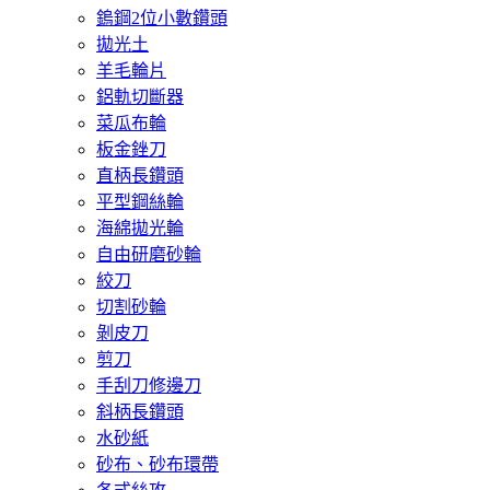
鎢鋼2位小數鑽頭
拋光土
羊毛輪片
鋁軌切斷器
菜瓜布輪
板金銼刀
直柄長鑽頭
平型鋼絲輪
海綿拋光輪
自由研磨砂輪
絞刀
切割砂輪
剝皮刀
剪刀
手刮刀修邊刀
斜柄長鑽頭
水砂紙
砂布、砂布環帶