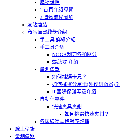
購物說明
1.首頁介紹導覽
2.購物流程圖解
友站連結
商品購買教學介紹
手工具 詳細介紹
手工具介紹
NOGA刮刀各類區分
螺絲攻 介紹
量測儀器
如何挑選卡尺？
如何挑選分厘卡(外徑測微器)？
IP國際保護等級介紹
自動化零件
快速夾具夾鉗
如何挑選快速夾鉗？
各國線徑規格對應整理
線上型錄
量測儀器