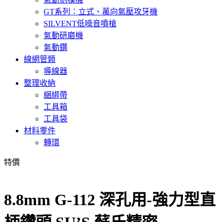
GT系列：立式、萬向氣壓攻牙機
SILVENT低噪音噴槍
氣動研磨機
氣動鑽
線網管類
導線器
整理收納
綑綁帶
工具箱
工具袋
材料零件
轉環
特價
8.8mm G-112 深孔用-強力型直