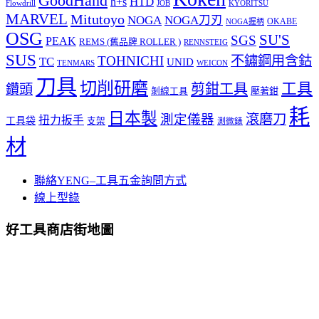
GoodHand
HTD
h+s
Flowdrill
KYORITSU
JOB
MARVEL
Mitutoyo
NOGA
NOGA刀刃
OKABE
NOGA握柄
OSG
SU'S
SGS
PEAK
REMS (舊品牌 ROLLER )
RENNSTEIG
SUS
TOHNICHI
不鏽鋼用含鈷
TC
UNID
TENMARS
WEICON
刀具
切削研磨
工具
剪鉗工具
鑽頭
壓著鉗
剝線工具
耗
日本製
測定儀器
滾磨刀
扭力扳手
工具袋
支架
測微錶
材
聯絡YENG–工具五金詢問方式
線上型錄
好工具商店街地圖