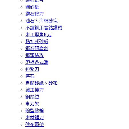
鑽石鋸片
圓砂紙
鑽石修刀
油石、海棉砂塊
不鏽鋼用含鈷鑽頭
木工導角R刀
黏扣式砂紙
鑽石研磨劑
鑽頭絲攻
帶柄各式輪
迫緊刀
磨石
自黏砂紙、砂布
鐵工挫刀
鋼絲絨
車刀架
碗型砂輪
木材鋸刀
砂布環帶