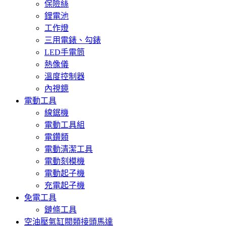
保險絲
鋰電池
工作燈
三用電錶、勾錶
LED手電筒
熱像儀
溫度控制器
內視鏡
電動工具
線鋸機
電動工具組
電鑽類
電動清潔工具
電動刻模機
電動起子機
充電起子機
免電工具
鏈條工具
空油壓氣缸閥類接頭馬達