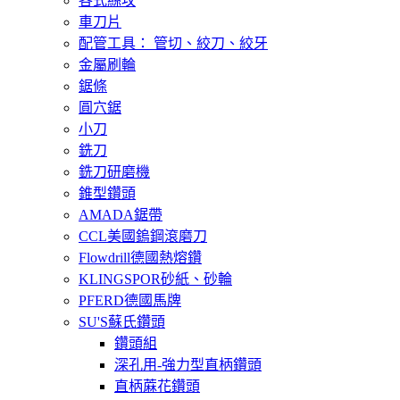
各式絲攻
車刀片
配管工具： 管切、絞刀、絞牙
金屬刷輪
鋸條
圓穴鋸
小刀
銑刀
銑刀研磨機
錐型鑽頭
AMADA鋸帶
CCL美國鎢鋼滾磨刀
Flowdrill德國熱熔鑽
KLINGSPOR砂紙、砂輪
PFERD德國馬牌
SU'S蘇氏鑽頭
鑽頭組
深孔用-強力型直柄鑽頭
直柄蔴花鑽頭