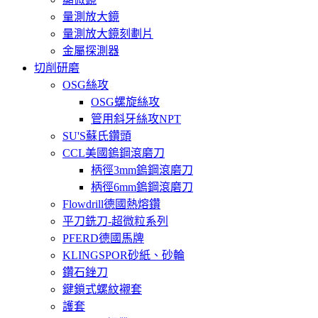
量測放大鏡
量測放大鏡刻劃片
金屬探測器
切削研磨
OSG絲攻
OSG螺旋絲攻
管用斜牙絲攻NPT
SU'S蘇氏鑽頭
CCL美國鎢鋼滾磨刀
柄徑3mm鎢鋼滾磨刀
柄徑6mm鎢鋼滾磨刀
Flowdrill德國熱熔鑽
平刀銑刀-超微粒系列
PFERD德國馬牌
KLINGSPOR砂紙、砂輪
鑽石銼刀
鍵鎖式螺紋襯套
護套