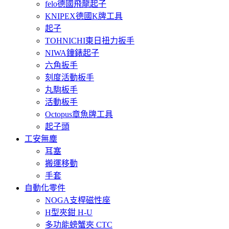
felo德國飛龍起子
KNIPEX德國K牌工具
起子
TOHNICHI東日扭力扳手
NIWA鐘錶起子
六角扳手
刻度活動板手
丸駒板手
活動板手
Octopus章魚牌工具
起子頭
工安無塵
耳塞
搬運移動
手套
自動化零件
NOGA支桿磁性座
H型夾鉗 H-U
多功能螃蟹夾 CTC