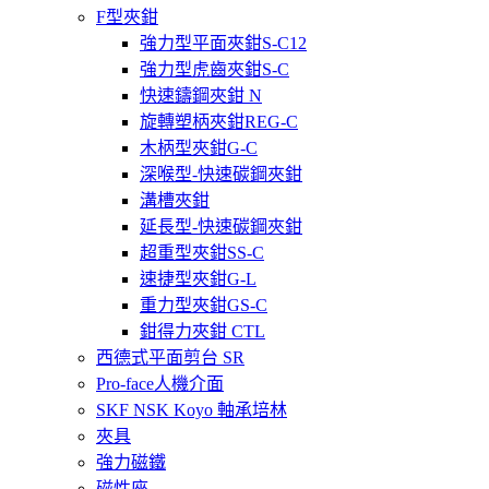
F型夾鉗
強力型平面夾鉗S-C12
強力型虎齒夾鉗S-C
快速鑄鋼夾鉗 N
旋轉塑柄夾鉗REG-C
木柄型夾鉗G-C
深喉型-快速碳鋼夾鉗
溝槽夾鉗
延長型-快速碳鋼夾鉗
超重型夾鉗SS-C
速捷型夾鉗G-L
重力型夾鉗GS-C
鉗得力夾鉗 CTL
西德式平面剪台 SR
Pro-face人機介面
SKF NSK Koyo 軸承培林
夾具
強力磁鐵
磁性座