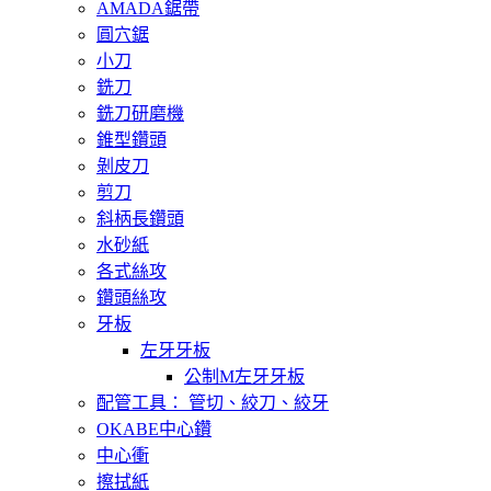
AMADA鋸帶
圓穴鋸
小刀
銑刀
銑刀研磨機
錐型鑽頭
剝皮刀
剪刀
斜柄長鑽頭
水砂紙
各式絲攻
鑽頭絲攻
牙板
左牙牙板
公制M左牙牙板
配管工具： 管切、絞刀、絞牙
OKABE中心鑽
中心衝
擦拭紙