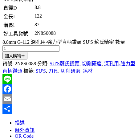
8.8
直徑D
122
全長L
87
溝長l
2N8S0088
好工具貨號
8.8mm G-112 深孔用-強力型直柄鑽頭 SU'S 蘇氏精密 數量
加入購物車
貨號:
2N8S0088
分類:
SU'S蘇氏鑽頭
,
切削研磨
,
深孔用-強力型
直柄鑽頭
標籤:
SU'S
,
刀具
,
切削研磨
,
耗材
Line
Facebook
Email
分
描述
享
額外資訊
QR Code