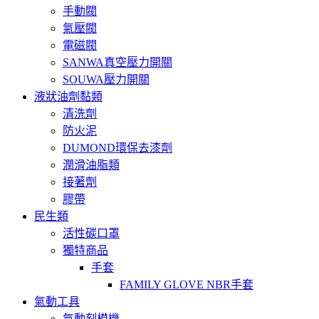
手動閥
氣壓閥
電磁閥
SANWA真空壓力開關
SOUWA壓力開關
液狀油劑黏類
清洗劑
防火泥
DUMOND環保去漆劑
潤滑油脂類
接著劑
膠帶
民生類
活性碳口罩
獨特商品
手套
FAMILY GLOVE NBR手套
氣動工具
氣動刻模機