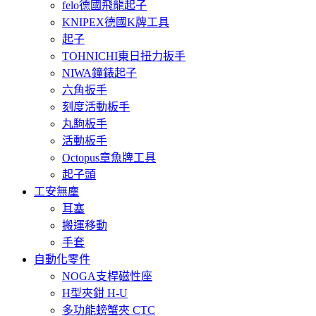
felo德國飛龍起子
KNIPEX德國K牌工具
起子
TOHNICHI東日扭力扳手
NIWA鐘錶起子
六角扳手
刻度活動板手
丸駒板手
活動板手
Octopus章魚牌工具
起子頭
工安無塵
耳塞
搬運移動
手套
自動化零件
NOGA支桿磁性座
H型夾鉗 H-U
多功能螃蟹夾 CTC