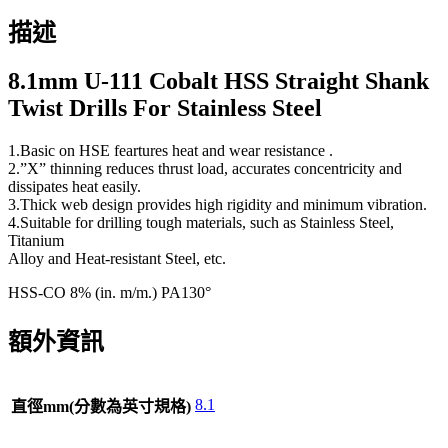
描述
8.1mm U-111 Cobalt HSS Straight Shank
Twist Drills For Stainless Steel
1.Basic on HSE feartures heat and wear resistance .
2.”X” thinning reduces thrust load, accurates concentricity and
dissipates heat easily.
3.Thick web design provides high rigidity and minimum vibration.
4.Suitable for drilling tough materials, such as Stainless Steel,
Titanium
Alloy and Heat-resistant Steel, etc.
HSS-CO 8% (in. m/m.) PA130°
額外資訊
8.1
直徑mm(分數為英寸規格)