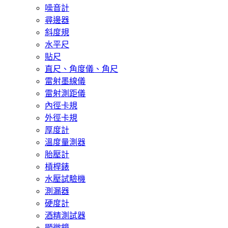
噪音計
尋邊器
斜度規
水平尺
貼尺
直尺、角度儀、角尺
雷射墨線儀
雷射測距儀
內徑卡規
外徑卡規
厚度計
溫度量測器
胎壓計
槓桿錶
水壓試驗機
測漏器
硬度計
酒精測試器
顯微鏡