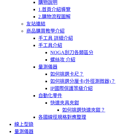
購物說明
1.首頁介紹導覽
2.購物流程圖解
友站連結
商品購買教學介紹
手工具 詳細介紹
手工具介紹
NOGA刮刀各類區分
螺絲攻 介紹
量測儀器
如何挑選卡尺？
如何挑選分厘卡(外徑測微器)？
IP國際保護等級介紹
自動化零件
快速夾具夾鉗
如何挑選快速夾鉗？
各國線徑規格對應整理
線上型錄
量測儀器