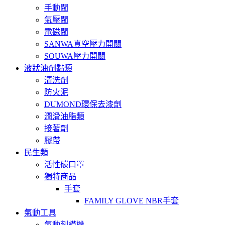
手動閥
氣壓閥
電磁閥
SANWA真空壓力開關
SOUWA壓力開關
液狀油劑黏類
清洗劑
防火泥
DUMOND環保去漆劑
潤滑油脂類
接著劑
膠帶
民生類
活性碳口罩
獨特商品
手套
FAMILY GLOVE NBR手套
氣動工具
氣動刻模機