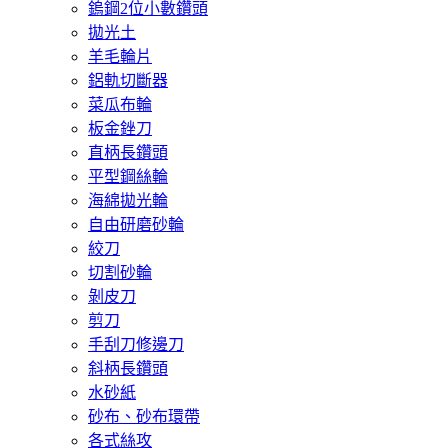
鎢鋼2位小數鑽頭
拋光土
羊毛輪片
鋁軌切斷器
菜瓜布輪
板金銼刀
直柄長鑽頭
平型鋼絲輪
海綿拋光輪
自由研磨砂輪
絞刀
切割砂輪
剝皮刀
剪刀
手刮刀修邊刀
斜柄長鑽頭
水砂紙
砂布、砂布環帶
各式絲攻