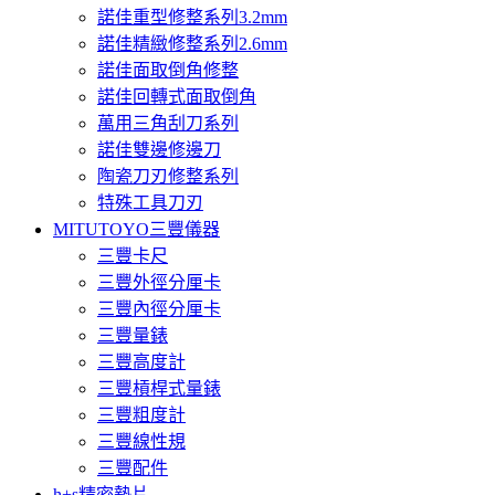
諾佳重型修整系列3.2mm
諾佳精緻修整系列2.6mm
諾佳面取倒角修整
諾佳回轉式面取倒角
萬用三角刮刀系列
諾佳雙邊修邊刀
陶瓷刀刃修整系列
特殊工具刀刃
MITUTOYO三豐儀器
三豐卡尺
三豐外徑分厘卡
三豐內徑分厘卡
三豐量錶
三豐高度計
三豐槓桿式量錶
三豐粗度計
三豐線性規
三豐配件
h+s精密墊片