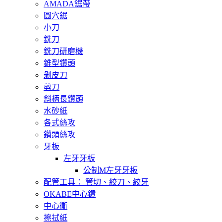
AMADA鋸帶
圓穴鋸
小刀
銑刀
銑刀研磨機
錐型鑽頭
剝皮刀
剪刀
斜柄長鑽頭
水砂紙
各式絲攻
鑽頭絲攻
牙板
左牙牙板
公制M左牙牙板
配管工具： 管切、絞刀、絞牙
OKABE中心鑽
中心衝
擦拭紙