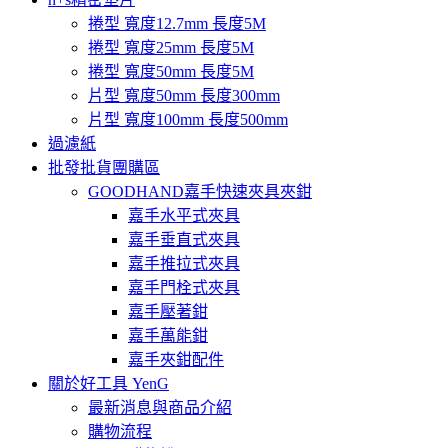
捲型 寬度12.7mm 長度5M
捲型 寬度25mm 長度5M
捲型 寬度50mm 長度5M
片型 寬度50mm 長度300mm
片型 寬度100mm 長度500mm
過濾紙
批發批貨團購區
GOODHAND嘉手快速夾具夾鉗
嘉手水平式夾具
嘉手垂直式夾具
嘉手推拉式夾具
嘉手門栓式夾具
嘉手壓著鉗
嘉手萬能鉗
嘉手夾鉗配件
關於好工具 YenG
最新消息與商品介紹
購物流程