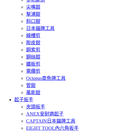
尖嘴鉗
幫浦鉗
斜口鉗
日本錨牌工具
線槽剪
脫皮鉗
鋼索剪
鋼絲鉗
鐵板剪
電纜剪
Octopus章魚牌工具
管鉗
萬能鉗
起子扳手
夾頭扳手
ANEX安耐適起子
CAPTAIN日本錨牌工具
EIGHT TOOL內六角扳手