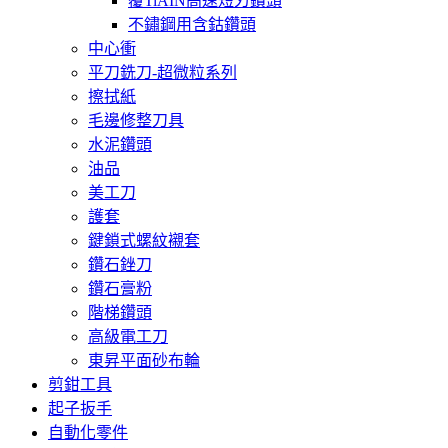
覆TiAIN高速短刃鑽頭
不鏽鋼用含鈷鑽頭
中心衝
平刀銑刀-超微粒系列
擦拭紙
毛邊修整刀具
水泥鑽頭
油品
美工刀
護套
鍵鎖式螺紋襯套
鑽石銼刀
鑽石膏粉
階梯鑽頭
高級電工刀
東昇平面砂布輪
剪鉗工具
起子扳手
自動化零件