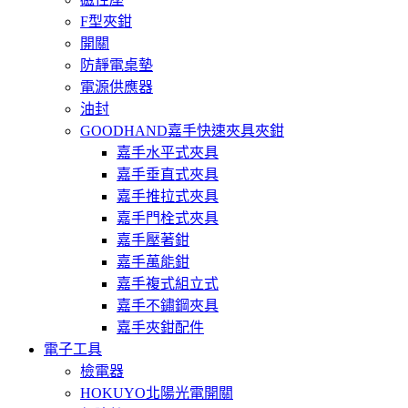
F型夾鉗
開關
防靜電桌墊
電源供應器
油封
GOODHAND嘉手快速夾具夾鉗
嘉手水平式夾具
嘉手垂直式夾具
嘉手推拉式夾具
嘉手門栓式夾具
嘉手壓著鉗
嘉手萬能鉗
嘉手複式組立式
嘉手不鏽鋼夾具
嘉手夾鉗配件
電子工具
檢電器
HOKUYO北陽光電開關