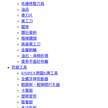
毛邊修整刀具
油品
車刀片
美工刀
鋸條
鑽石膏粉
階梯鑽頭
高級電工刀
金屬刷輪
油石、海棉砂塊
東昇平面砂布輪
剪鉗工具
KNIPEX德國K牌工具
全螺牙桿剪斷器
輕鋼架、輕隔間打孔器
卡簧鉗
塑膠管剪
壓著鉗
多功能剪