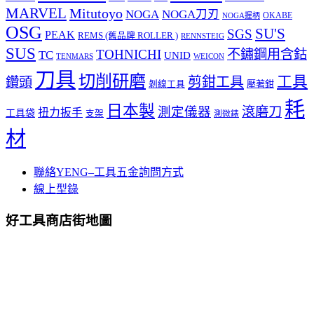
MARVEL
Mitutoyo
NOGA
NOGA刀刃
OKABE
NOGA握柄
OSG
SU'S
SGS
PEAK
REMS (舊品牌 ROLLER )
RENNSTEIG
SUS
TOHNICHI
不鏽鋼用含鈷
TC
UNID
TENMARS
WEICON
刀具
切削研磨
工具
剪鉗工具
鑽頭
壓著鉗
剝線工具
耗
日本製
測定儀器
滾磨刀
扭力扳手
工具袋
支架
測微錶
材
聯絡YENG–工具五金詢問方式
線上型錄
好工具商店街地圖