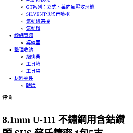
GT系列：立式、萬向氣壓攻牙機
SILVENT低噪音噴槍
氣動研磨機
氣動鑽
線網管類
導線器
整理收納
綑綁帶
工具箱
工具袋
材料零件
轉環
特價
8.1mm U-111 不鏽鋼用含鈷鑽