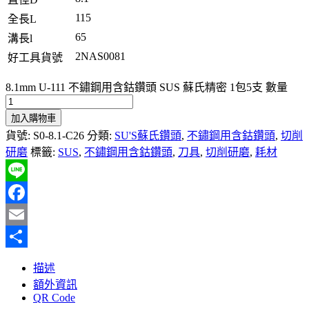
115
全長L
65
溝長l
2NAS0081
好工具貨號
8.1mm U-111 不鏽鋼用含鈷鑽頭 SUS 蘇氏精密 1包5支 數量
加入購物車
貨號:
S0-8.1-C26
分類:
SU'S蘇氏鑽頭
,
不鏽鋼用含鈷鑽頭
,
切削
研磨
標籤:
SUS
,
不鏽鋼用含鈷鑽頭
,
刀具
,
切削研磨
,
耗材
Line
Facebook
Email
分
描述
享
額外資訊
QR Code