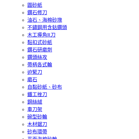
圓砂紙
鑽石修刀
油石、海棉砂塊
不鏽鋼用含鈷鑽頭
木工導角R刀
黏扣式砂紙
鑽石研磨劑
鑽頭絲攻
帶柄各式輪
迫緊刀
磨石
自黏砂紙、砂布
鐵工挫刀
鋼絲絨
車刀架
碗型砂輪
木材鋸刀
砂布環帶