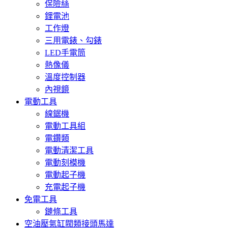
保險絲
鋰電池
工作燈
三用電錶、勾錶
LED手電筒
熱像儀
溫度控制器
內視鏡
電動工具
線鋸機
電動工具組
電鑽類
電動清潔工具
電動刻模機
電動起子機
充電起子機
免電工具
鏈條工具
空油壓氣缸閥類接頭馬達