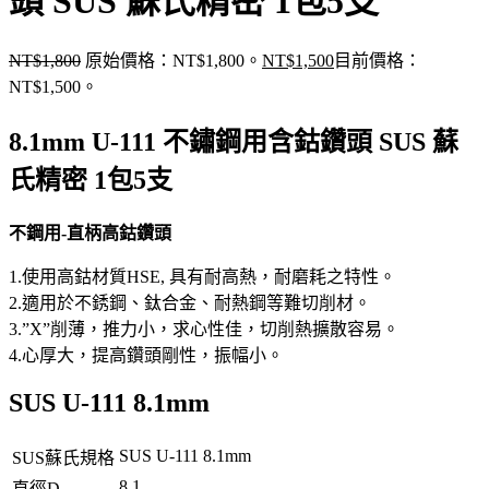
頭 SUS 蘇氏精密 1包5支
NT$
1,800
原始價格：NT$1,800。
NT$
1,500
目前價格：
NT$1,500。
8.1mm U-111 不鏽鋼用含鈷鑽頭 SUS 蘇
氏精密 1包5支
不鋼用-直柄高鈷鑽頭
1.使用高鈷材質HSE, 具有耐高熱，耐磨耗之特性。
2.適用於不銹鋼、鈦合金、耐熱鋼等難切削材。
3.”X”削薄，推力小，求心性佳，切削熱擴散容易。
4.心厚大，提高鑽頭剛性，振幅小。
SUS U-111 8.1mm
SUS U-111 8.1mm
SUS蘇氏規格
8.1
直徑D