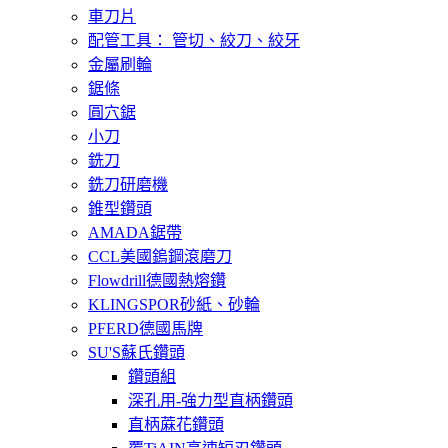
車刀片
配管工具： 管切、絞刀、絞牙
金屬刷輪
鋸條
圓穴鋸
小刀
銑刀
銑刀研磨機
錐型鑽頭
AMADA鋸帶
CCL美國鎢鋼滾磨刀
Flowdrill德國熱熔鑽
KLINGSPOR砂紙、砂輪
PFERD德國馬牌
SU'S蘇氏鑽頭
鑽頭組
深孔用-強力型直柄鑽頭
直柄蔴花鑽頭