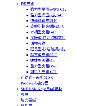
F型夾鉗
強力型平面夾鉗S-C12
強力型虎齒夾鉗S-C
快速鑄鋼夾鉗 N
旋轉塑柄夾鉗REG-C
木柄型夾鉗G-C
深喉型-快速碳鋼夾鉗
溝槽夾鉗
延長型-快速碳鋼夾鉗
超重型夾鉗SS-C
速捷型夾鉗G-L
重力型夾鉗GS-C
鉗得力夾鉗 CTL
西德式平面剪台 SR
Pro-face人機介面
SKF NSK Koyo 軸承培林
夾具
強力磁鐵
磁性座