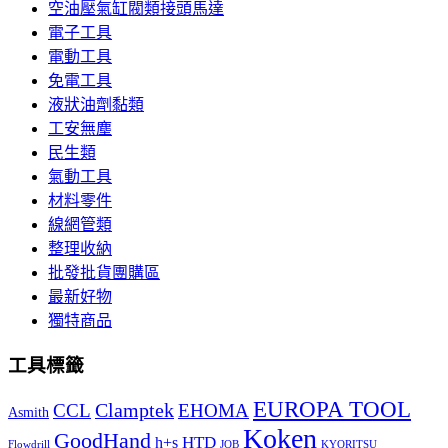
空油壓氣缸閥類接頭馬達
電子工具
電動工具
免電工具
液狀油劑黏類
工安無塵
民生類
氣動工具
材料零件
線網管類
整理收納
批發批貨團購區
最新好物
獨特商品
工具標籤
EUROPA TOOL
Clamptek
CCL
EHOMA
Asmith
Koken
GoodHand
HTD
h+s
Flowdrill
KYORITSU
JOB