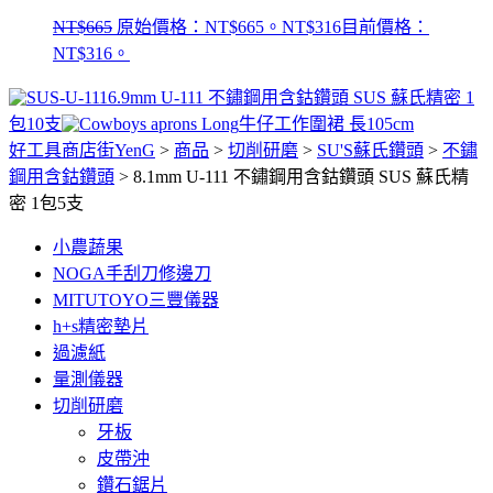
NT$
665
原始價格：NT$665。
NT$
316
目前價格：
NT$316。
6.9mm U-111 不鏽鋼用含鈷鑽頭 SUS 蘇氏精密 1
包10支
牛仔工作圍裙 長105cm
好工具商店街YenG
>
商品
>
切削研磨
>
SU'S蘇氏鑽頭
>
不鏽
鋼用含鈷鑽頭
>
8.1mm U-111 不鏽鋼用含鈷鑽頭 SUS 蘇氏精
密 1包5支
小農蔬果
NOGA手刮刀修邊刀
MITUTOYO三豐儀器
h+s精密墊片
過濾紙
量測儀器
切削研磨
牙板
皮帶沖
鑽石鋸片