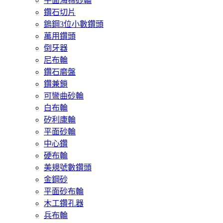
平面海棉砂輪
鑽石切片
鎢鋼3位小數鑽頭
萬用鑽頭
倒牙器
尼布輪
鑽石磨盤
鑽兼鎖
可彎曲砂輪
白布輪
矽利康輪
平面砂輪
中心鑽
硬布輪
美規號數鑽頭
金鋼砂
平面砂布輪
木工鑽孔器
兵布輪