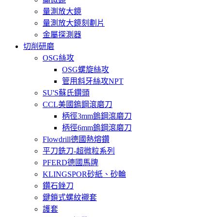
量測放大鏡
量測放大鏡刻劃片
金屬探測器
切削研磨
OSG絲攻
OSG螺旋絲攻
管用斜牙絲攻NPT
SU'S蘇氏鑽頭
CCL美國鎢鋼滾磨刀
柄徑3mm鎢鋼滾磨刀
柄徑6mm鎢鋼滾磨刀
Flowdrill德國熱熔鑽
平刀銑刀-超微粒系列
PFERD德國馬牌
KLINGSPOR砂紙、砂輪
鑽石銼刀
鍵鎖式螺紋襯套
護套