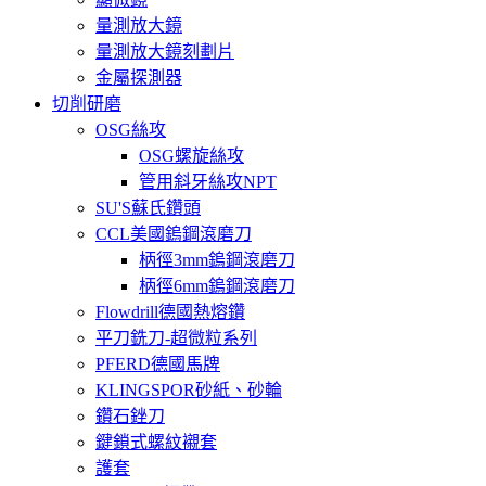
量測放大鏡
量測放大鏡刻劃片
金屬探測器
切削研磨
OSG絲攻
OSG螺旋絲攻
管用斜牙絲攻NPT
SU'S蘇氏鑽頭
CCL美國鎢鋼滾磨刀
柄徑3mm鎢鋼滾磨刀
柄徑6mm鎢鋼滾磨刀
Flowdrill德國熱熔鑽
平刀銑刀-超微粒系列
PFERD德國馬牌
KLINGSPOR砂紙、砂輪
鑽石銼刀
鍵鎖式螺紋襯套
護套