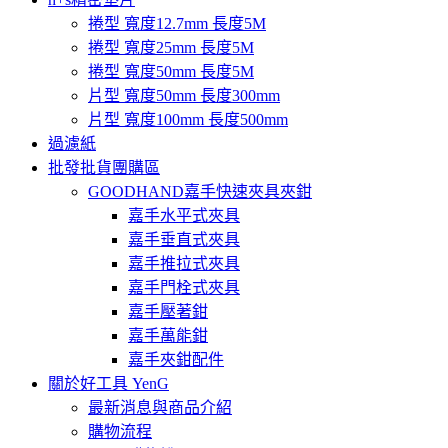
捲型 寬度12.7mm 長度5M
捲型 寬度25mm 長度5M
捲型 寬度50mm 長度5M
片型 寬度50mm 長度300mm
片型 寬度100mm 長度500mm
過濾紙
批發批貨團購區
GOODHAND嘉手快速夾具夾鉗
嘉手水平式夾具
嘉手垂直式夾具
嘉手推拉式夾具
嘉手門栓式夾具
嘉手壓著鉗
嘉手萬能鉗
嘉手夾鉗配件
關於好工具 YenG
最新消息與商品介紹
購物流程