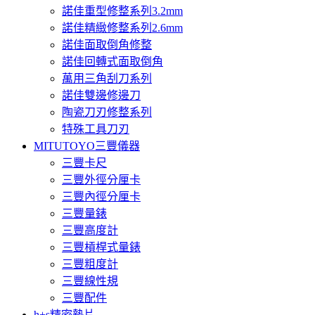
諾佳重型修整系列3.2mm
諾佳精緻修整系列2.6mm
諾佳面取倒角修整
諾佳回轉式面取倒角
萬用三角刮刀系列
諾佳雙邊修邊刀
陶瓷刀刃修整系列
特殊工具刀刃
MITUTOYO三豐儀器
三豐卡尺
三豐外徑分厘卡
三豐內徑分厘卡
三豐量錶
三豐高度計
三豐槓桿式量錶
三豐粗度計
三豐線性規
三豐配件
h+s精密墊片