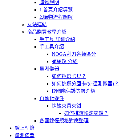
購物說明
1.首頁介紹導覽
2.購物流程圖解
友站連結
商品購買教學介紹
手工具 詳細介紹
手工具介紹
NOGA刮刀各類區分
螺絲攻 介紹
量測儀器
如何挑選卡尺？
如何挑選分厘卡(外徑測微器)？
IP國際保護等級介紹
自動化零件
快速夾具夾鉗
如何挑選快速夾鉗？
各國線徑規格對應整理
線上型錄
量測儀器