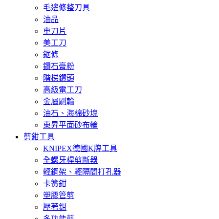
毛邊修整刀具
油品
車刀片
美工刀
鋸條
鑽石膏粉
階梯鑽頭
高級電工刀
金屬刷輪
油石、海棉砂塊
東昇平面砂布輪
剪鉗工具
KNIPEX德國K牌工具
全螺牙桿剪斷器
輕鋼架、輕隔間打孔器
卡簧鉗
塑膠管剪
壓著鉗
多功能剪