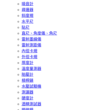
噪音計
尋邊器
斜度規
水平尺
貼尺
直尺、角度儀、角尺
雷射墨線儀
雷射測距儀
內徑卡規
外徑卡規
厚度計
溫度量測器
胎壓計
槓桿錶
水壓試驗機
測漏器
硬度計
酒精測試器
顯微鏡