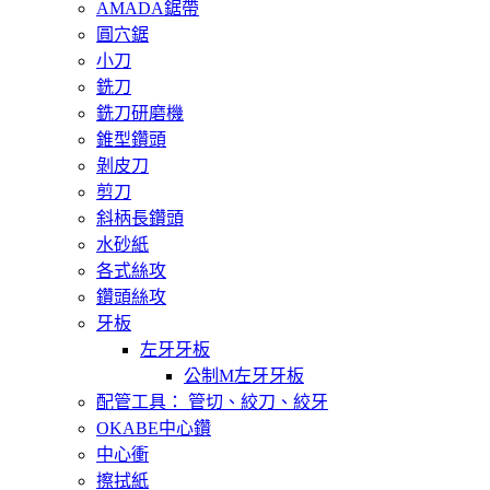
AMADA鋸帶
圓穴鋸
小刀
銑刀
銑刀研磨機
錐型鑽頭
剝皮刀
剪刀
斜柄長鑽頭
水砂紙
各式絲攻
鑽頭絲攻
牙板
左牙牙板
公制M左牙牙板
配管工具： 管切、絞刀、絞牙
OKABE中心鑽
中心衝
擦拭紙