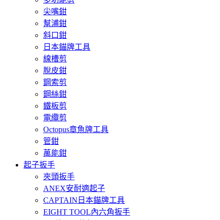
尖嘴鉗
幫浦鉗
斜口鉗
日本錨牌工具
線槽剪
脫皮鉗
鋼索剪
鋼絲鉗
鐵板剪
電纜剪
Octopus章魚牌工具
管鉗
萬能鉗
起子扳手
夾頭扳手
ANEX安耐適起子
CAPTAIN日本錨牌工具
EIGHT TOOL內六角扳手