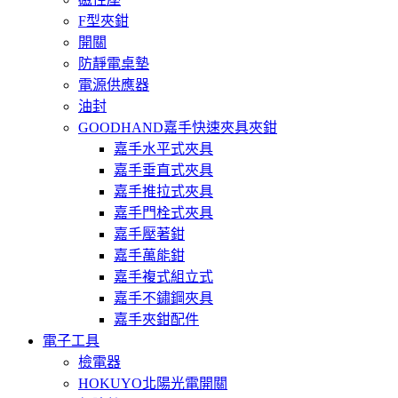
F型夾鉗
開關
防靜電桌墊
電源供應器
油封
GOODHAND嘉手快速夾具夾鉗
嘉手水平式夾具
嘉手垂直式夾具
嘉手推拉式夾具
嘉手門栓式夾具
嘉手壓著鉗
嘉手萬能鉗
嘉手複式組立式
嘉手不鏽鋼夾具
嘉手夾鉗配件
電子工具
檢電器
HOKUYO北陽光電開關