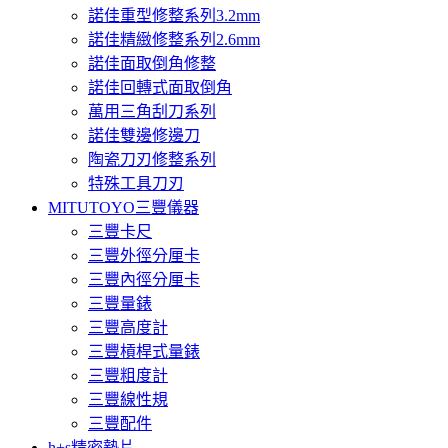
諾佳重型修整系列3.2mm
諾佳精緻修整系列2.6mm
諾佳面取倒角修整
諾佳回轉式面取倒角
萬用三角刮刀系列
諾佳雙邊修邊刀
陶瓷刀刃修整系列
特殊工具刀刃
MITUTOYO三豐儀器
三豐卡尺
三豐外徑分厘卡
三豐內徑分厘卡
三豐量錶
三豐高度計
三豐槓桿式量錶
三豐粗度計
三豐線性規
三豐配件
h+s精密墊片