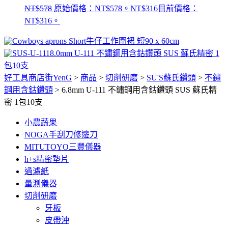
NT$
578
原始價格：NT$578。
NT$
316
目前價格：
NT$316。
牛仔工作圍裙 短90 x 60cm
8.0mm U-111 不鏽鋼用含鈷鑽頭 SUS 蘇氏精密 1
包10支
好工具商店街YenG
>
商品
>
切削研磨
>
SU'S蘇氏鑽頭
>
不鏽
鋼用含鈷鑽頭
>
6.8mm U-111 不鏽鋼用含鈷鑽頭 SUS 蘇氏精
密 1包10支
小農蔬果
NOGA手刮刀修邊刀
MITUTOYO三豐儀器
h+s精密墊片
過濾紙
量測儀器
切削研磨
牙板
皮帶沖