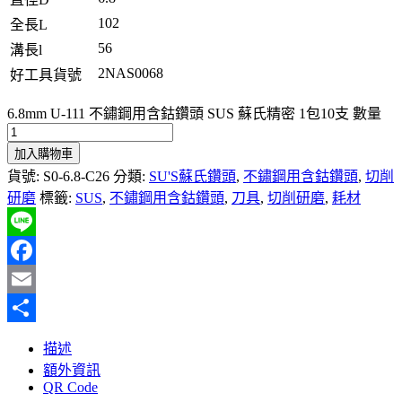
102
全長L
56
溝長l
2NAS0068
好工具貨號
6.8mm U-111 不鏽鋼用含鈷鑽頭 SUS 蘇氏精密 1包10支 數量
加入購物車
貨號:
S0-6.8-C26
分類:
SU'S蘇氏鑽頭
,
不鏽鋼用含鈷鑽頭
,
切削
研磨
標籤:
SUS
,
不鏽鋼用含鈷鑽頭
,
刀具
,
切削研磨
,
耗材
Line
Facebook
Email
分
描述
享
額外資訊
QR Code