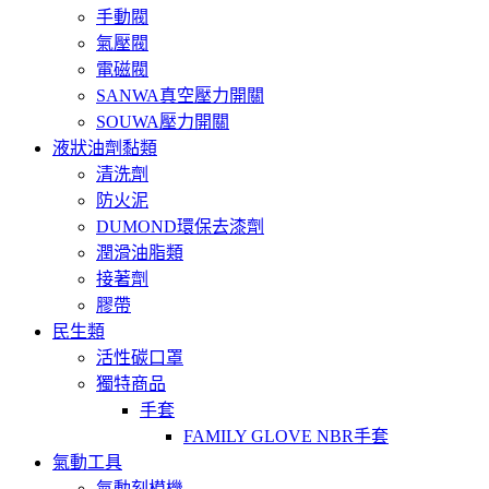
手動閥
氣壓閥
電磁閥
SANWA真空壓力開關
SOUWA壓力開關
液狀油劑黏類
清洗劑
防火泥
DUMOND環保去漆劑
潤滑油脂類
接著劑
膠帶
民生類
活性碳口罩
獨特商品
手套
FAMILY GLOVE NBR手套
氣動工具
氣動刻模機