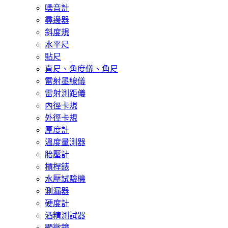
噪音計
尋邊器
斜度規
水平尺
貼尺
直尺、角度儀、角尺
雷射墨線儀
雷射測距儀
內徑卡規
外徑卡規
厚度計
溫度量測器
胎壓計
槓桿錶
水壓試驗機
測漏器
硬度計
酒精測試器
顯微鏡