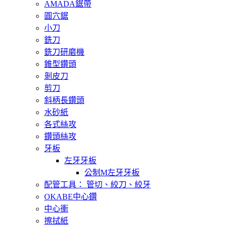
AMADA鋸帶
圓穴鋸
小刀
銑刀
銑刀研磨機
錐型鑽頭
剝皮刀
剪刀
斜柄長鑽頭
水砂紙
各式絲攻
鑽頭絲攻
牙板
左牙牙板
公制M左牙牙板
配管工具： 管切、絞刀、絞牙
OKABE中心鑽
中心衝
擦拭紙