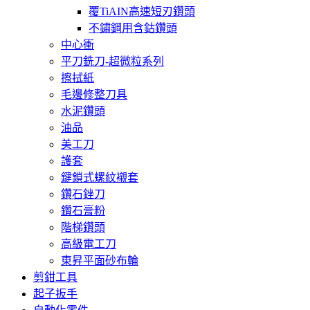
覆TiAIN高速短刃鑽頭
不鏽鋼用含鈷鑽頭
中心衝
平刀銑刀-超微粒系列
擦拭紙
毛邊修整刀具
水泥鑽頭
油品
美工刀
護套
鍵鎖式螺紋襯套
鑽石銼刀
鑽石膏粉
階梯鑽頭
高級電工刀
東昇平面砂布輪
剪鉗工具
起子扳手