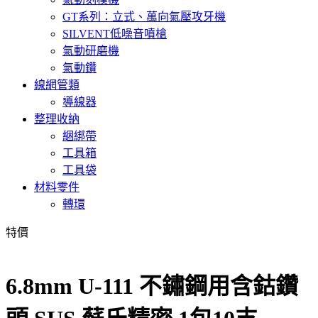
GT系列：立式、萬向氣壓攻牙機
SILVENT低噪音噴槍
氣動研磨機
氣動鑽
線網管類
導線器
整理收納
綑綁帶
工具箱
工具袋
材料零件
轉環
特價
6.8mm U-111 不鏽鋼用含鈷鑽