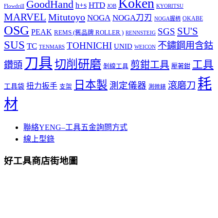
Koken
GoodHand
HTD
h+s
Flowdrill
KYORITSU
JOB
MARVEL
Mitutoyo
NOGA
NOGA刀刃
OKABE
NOGA握柄
OSG
SU'S
SGS
PEAK
REMS (舊品牌 ROLLER )
RENNSTEIG
SUS
TOHNICHI
不鏽鋼用含鈷
TC
UNID
TENMARS
WEICON
刀具
切削研磨
工具
剪鉗工具
鑽頭
壓著鉗
剝線工具
耗
日本製
測定儀器
滾磨刀
扭力扳手
工具袋
支架
測微錶
材
聯絡YENG–工具五金詢問方式
線上型錄
好工具商店街地圖