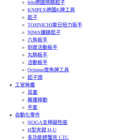
felo德國飛龍起子
KNIPEX德國K牌工具
起子
TOHNICHI東日扭力扳手
NIWA鐘錶起子
六角扳手
刻度活動板手
丸駒板手
活動板手
Octopus章魚牌工具
起子頭
工安無塵
耳塞
搬運移動
手套
自動化零件
NOGA支桿磁性座
H型夾鉗 H-U
多功能螃蟹夾 CTC