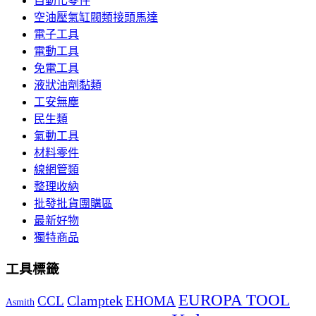
自動化零件
空油壓氣缸閥類接頭馬達
電子工具
電動工具
免電工具
液狀油劑黏類
工安無塵
民生類
氣動工具
材料零件
線網管類
整理收納
批發批貨團購區
最新好物
獨特商品
工具標籤
EUROPA TOOL
Clamptek
CCL
EHOMA
Asmith