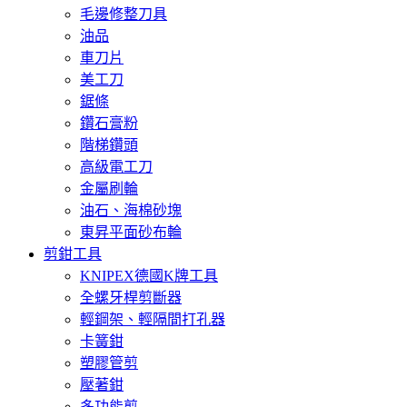
毛邊修整刀具
油品
車刀片
美工刀
鋸條
鑽石膏粉
階梯鑽頭
高級電工刀
金屬刷輪
油石、海棉砂塊
東昇平面砂布輪
剪鉗工具
KNIPEX德國K牌工具
全螺牙桿剪斷器
輕鋼架、輕隔間打孔器
卡簧鉗
塑膠管剪
壓著鉗
多功能剪