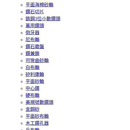
平面海棉砂輪
鑽石切片
鎢鋼3位小數鑽頭
萬用鑽頭
倒牙器
尼布輪
鑽石磨盤
鑽兼鎖
可彎曲砂輪
白布輪
矽利康輪
平面砂輪
中心鑽
硬布輪
美規號數鑽頭
金鋼砂
平面砂布輪
木工鑽孔器