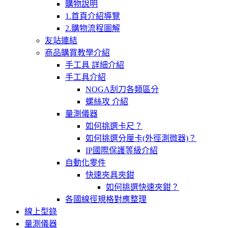
購物說明
1.首頁介紹導覽
2.購物流程圖解
友站連結
商品購買教學介紹
手工具 詳細介紹
手工具介紹
NOGA刮刀各類區分
螺絲攻 介紹
量測儀器
如何挑選卡尺？
如何挑選分厘卡(外徑測微器)？
IP國際保護等級介紹
自動化零件
快速夾具夾鉗
如何挑選快速夾鉗？
各國線徑規格對應整理
線上型錄
量測儀器