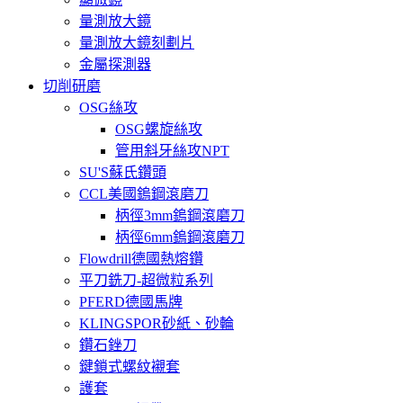
量測放大鏡
量測放大鏡刻劃片
金屬探測器
切削研磨
OSG絲攻
OSG螺旋絲攻
管用斜牙絲攻NPT
SU'S蘇氏鑽頭
CCL美國鎢鋼滾磨刀
柄徑3mm鎢鋼滾磨刀
柄徑6mm鎢鋼滾磨刀
Flowdrill德國熱熔鑽
平刀銑刀-超微粒系列
PFERD德國馬牌
KLINGSPOR砂紙、砂輪
鑽石銼刀
鍵鎖式螺紋襯套
護套