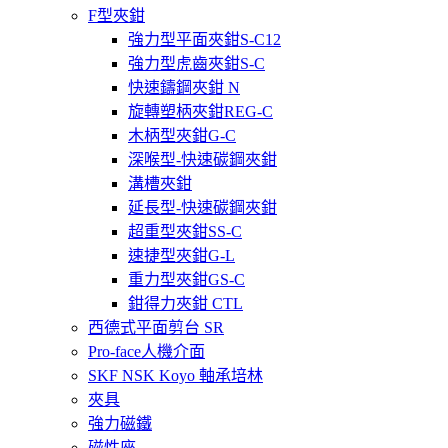
F型夾鉗
強力型平面夾鉗S-C12
強力型虎齒夾鉗S-C
快速鑄鋼夾鉗 N
旋轉塑柄夾鉗REG-C
木柄型夾鉗G-C
深喉型-快速碳鋼夾鉗
溝槽夾鉗
延長型-快速碳鋼夾鉗
超重型夾鉗SS-C
速捷型夾鉗G-L
重力型夾鉗GS-C
鉗得力夾鉗 CTL
西德式平面剪台 SR
Pro-face人機介面
SKF NSK Koyo 軸承培林
夾具
強力磁鐵
磁性座