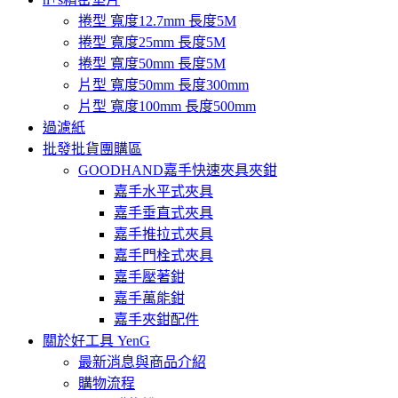
捲型 寬度12.7mm 長度5M
捲型 寬度25mm 長度5M
捲型 寬度50mm 長度5M
片型 寬度50mm 長度300mm
片型 寬度100mm 長度500mm
過濾紙
批發批貨團購區
GOODHAND嘉手快速夾具夾鉗
嘉手水平式夾具
嘉手垂直式夾具
嘉手推拉式夾具
嘉手門栓式夾具
嘉手壓著鉗
嘉手萬能鉗
嘉手夾鉗配件
關於好工具 YenG
最新消息與商品介紹
購物流程