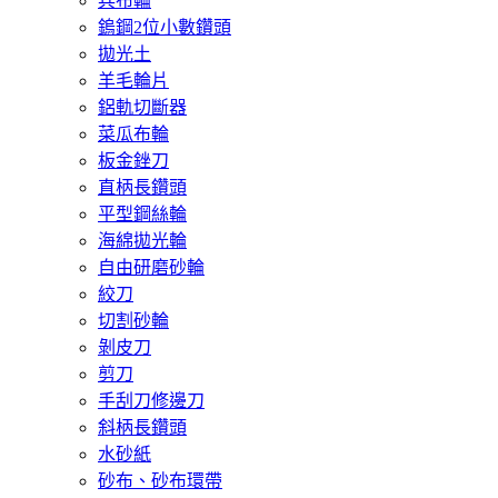
兵布輪
鎢鋼2位小數鑽頭
拋光土
羊毛輪片
鋁軌切斷器
菜瓜布輪
板金銼刀
直柄長鑽頭
平型鋼絲輪
海綿拋光輪
自由研磨砂輪
絞刀
切割砂輪
剝皮刀
剪刀
手刮刀修邊刀
斜柄長鑽頭
水砂紙
砂布、砂布環帶