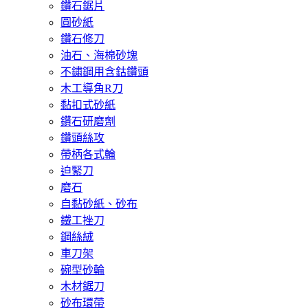
鑽石鋸片
圓砂紙
鑽石修刀
油石、海棉砂塊
不鏽鋼用含鈷鑽頭
木工導角R刀
黏扣式砂紙
鑽石研磨劑
鑽頭絲攻
帶柄各式輪
迫緊刀
磨石
自黏砂紙、砂布
鐵工挫刀
鋼絲絨
車刀架
碗型砂輪
木材鋸刀
砂布環帶