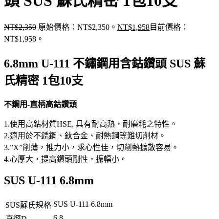
頭 SUS 蘇氏精密 1包10支
NT$
2,350
原始價格：NT$2,350。
NT$
1,958
目前價格：
NT$1,958。
6.8mm U-111 不鏽鋼用含鈷鑽頭 SUS 蘇
氏精密 1包10支
不鋼用-直柄高鈷鑽頭
1.使用高鈷材質HSE, 具有耐高熱，耐磨耗之特性。
2.適用於不銹鋼、鈦合金、耐熱鋼等難切削材。
3.”X”削薄，推力小，求心性佳，切削熱擴散容易。
4.心厚大，提高鑽頭剛性，振幅小。
SUS U-111 6.8mm
SUS U-111 6.8mm
SUS蘇氏規格
6.8
直徑D