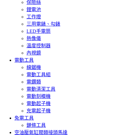
保險絲
鋰電池
工作燈
三用電錶、勾錶
LED手電筒
熱像儀
溫度控制器
內視鏡
電動工具
線鋸機
電動工具組
電鑽類
電動清潔工具
電動刻模機
電動起子機
充電起子機
免電工具
鏈條工具
空油壓氣缸閥類接頭馬達