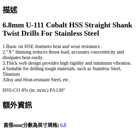
描述
6.8mm U-111 Cobalt HSS Straight Shank
Twist Drills For Stainless Steel
1.Basic on HSE feartures heat and wear resistance .
2.”X” thinning reduces thrust load, accurates concentricity and
dissipates heat easily.
3.Thick web design provides high rigidity and minimum vibration.
4.Suitable for drilling tough materials, such as Stainless Steel,
Titanium
Alloy and Heat-resistant Steel, etc.
HSS-CO 8% (in. m/m.) PA130°
額外資訊
6.8
直徑mm(分數為英寸規格)