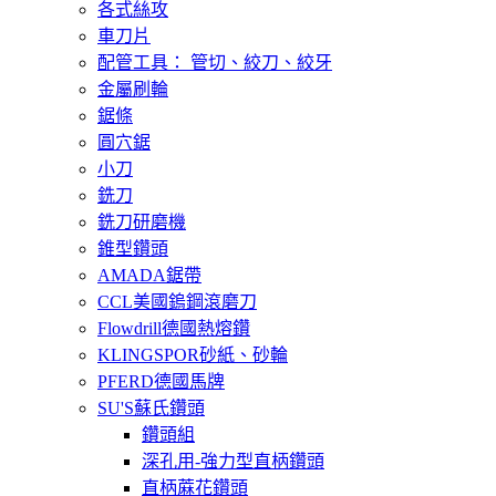
各式絲攻
車刀片
配管工具： 管切、絞刀、絞牙
金屬刷輪
鋸條
圓穴鋸
小刀
銑刀
銑刀研磨機
錐型鑽頭
AMADA鋸帶
CCL美國鎢鋼滾磨刀
Flowdrill德國熱熔鑽
KLINGSPOR砂紙、砂輪
PFERD德國馬牌
SU'S蘇氏鑽頭
鑽頭組
深孔用-強力型直柄鑽頭
直柄蔴花鑽頭