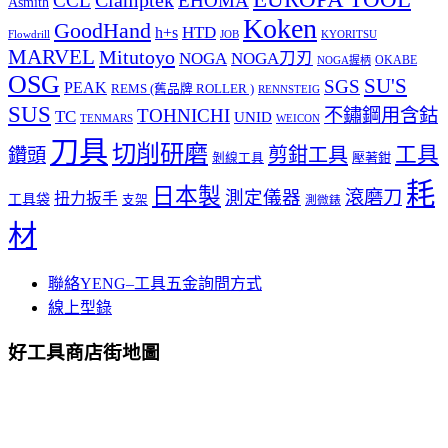
CCL
EHOMA
Asmith
Koken
GoodHand
HTD
h+s
Flowdrill
KYORITSU
JOB
MARVEL
Mitutoyo
NOGA
NOGA刀刃
OKABE
NOGA握柄
OSG
SU'S
SGS
PEAK
REMS (舊品牌 ROLLER )
RENNSTEIG
SUS
TOHNICHI
不鏽鋼用含鈷
TC
UNID
TENMARS
WEICON
刀具
切削研磨
工具
剪鉗工具
鑽頭
壓著鉗
剝線工具
耗
日本製
測定儀器
滾磨刀
扭力扳手
工具袋
支架
測微錶
材
聯絡YENG–工具五金詢問方式
線上型錄
好工具商店街地圖