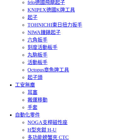
felo德國飛龍起子
KNIPEX德國K牌工具
起子
TOHNICHI東日扭力扳手
NIWA鐘錶起子
六角扳手
刻度活動板手
丸駒板手
活動板手
Octopus章魚牌工具
起子頭
工安無塵
耳塞
搬運移動
手套
自動化零件
NOGA支桿磁性座
H型夾鉗 H-U
多功能螃蟹夾 CTC