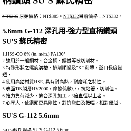
柄鑽頭 SU’S 蘇氏精密
NT$
385
原始價格：NT$385。
NT$
332
目前價格：NT$332。
5.6mm G-112 深孔用-強力型直柄鑽頭
SU’S 蘇氏精密
1.HSS-CO 8% (in. m/m.) PA130°
2.適用於一般鋼材、合金鋼、鑄鐵等被切削材。
3.特殊形狀之螺旋溝槽，排削順暢及”X” 削薄，鑿口長度變
短，
4.使用高鈷材質HSE, 具有耐高熱，耐磨耗之特性。
5.表面TiN膜層HV2000，摩擦係數小，抗粘著，切削佳。
6.推力負荷減少，適合深孔加工，3倍直徑以上者。
7.心厚大，使鑽頭更具剛性，對抗彎曲及振幅，相對優越。
SU'S G-112 5.6mm
SU'S G-112 5.6mm
SU'S蘇氏規格