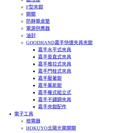
F型夾鉗
開關
防靜電桌墊
電源供應器
油封
GOODHAND嘉手快速夾具夾鉗
嘉手水平式夾具
嘉手垂直式夾具
嘉手推拉式夾具
嘉手門栓式夾具
嘉手壓著鉗
嘉手萬能鉗
嘉手複式組立式
嘉手不鏽鋼夾具
嘉手夾鉗配件
電子工具
檢電器
HOKUYO北陽光電開關