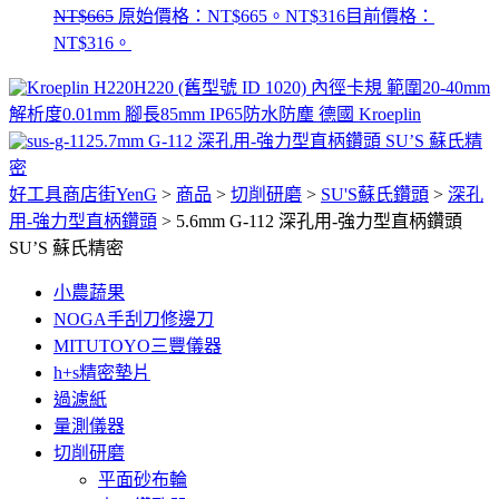
NT$
665
原始價格：NT$665。
NT$
316
目前價格：
NT$316。
H220 (舊型號 ID 1020) 內徑卡規 範圍20-40mm
解析度0.01mm 腳長85mm IP65防水防塵 德國 Kroeplin
5.7mm G-112 深孔用-強力型直柄鑽頭 SU’S 蘇氏精
密
好工具商店街YenG
>
商品
>
切削研磨
>
SU'S蘇氏鑽頭
>
深孔
用-強力型直柄鑽頭
>
5.6mm G-112 深孔用-強力型直柄鑽頭
SU’S 蘇氏精密
小農蔬果
NOGA手刮刀修邊刀
MITUTOYO三豐儀器
h+s精密墊片
過濾紙
量測儀器
切削研磨
平面砂布輪