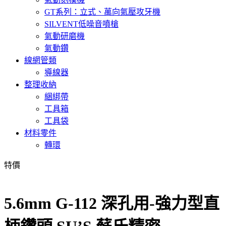
GT系列：立式、萬向氣壓攻牙機
SILVENT低噪音噴槍
氣動研磨機
氣動鑽
線網管類
導線器
整理收納
綑綁帶
工具箱
工具袋
材料零件
轉環
特價
5.6mm G-112 深孔用-強力型直