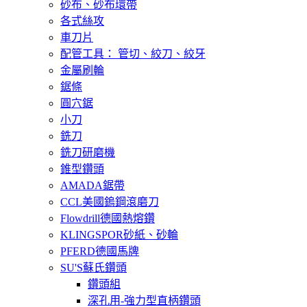
砂布、砂布環帶
各式絲攻
車刀片
配管工具： 管切、絞刀、絞牙
金屬刷輪
鋸條
圓穴鋸
小刀
銑刀
銑刀研磨機
錐型鑽頭
AMADA鋸帶
CCL美國鎢鋼滾磨刀
Flowdrill德國熱熔鑽
KLINGSPOR砂紙、砂輪
PFERD德國馬牌
SU'S蘇氏鑽頭
鑽頭組
深孔用-強力型直柄鑽頭