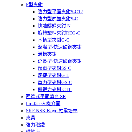
F型夾鉗
強力型平面夾鉗S-C12
強力型虎齒夾鉗S-C
快速鑄鋼夾鉗 N
旋轉塑柄夾鉗REG-C
木柄型夾鉗G-C
深喉型-快速碳鋼夾鉗
溝槽夾鉗
延長型-快速碳鋼夾鉗
超重型夾鉗SS-C
速捷型夾鉗G-L
重力型夾鉗GS-C
鉗得力夾鉗 CTL
西德式平面剪台 SR
Pro-face人機介面
SKF NSK Koyo 軸承培林
夾具
強力磁鐵
磁性座