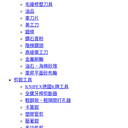
毛邊修整刀具
油品
車刀片
美工刀
鋸條
鑽石膏粉
階梯鑽頭
高級電工刀
金屬刷輪
油石、海棉砂塊
東昇平面砂布輪
剪鉗工具
KNIPEX德國K牌工具
全螺牙桿剪斷器
輕鋼架、輕隔間打孔器
卡簧鉗
塑膠管剪
壓著鉗
多功能剪