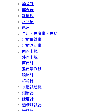
噪音計
尋邊器
斜度規
水平尺
貼尺
直尺、角度儀、角尺
雷射墨線儀
雷射測距儀
內徑卡規
外徑卡規
厚度計
溫度量測器
胎壓計
槓桿錶
水壓試驗機
測漏器
硬度計
酒精測試器
顯微鏡