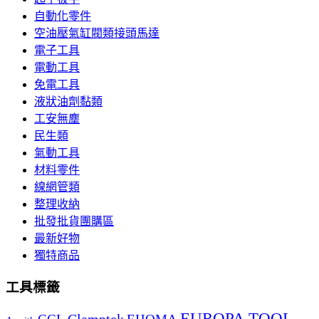
自動化零件
空油壓氣缸閥類接頭馬達
電子工具
電動工具
免電工具
液狀油劑黏類
工安無塵
民生類
氣動工具
材料零件
線網管類
整理收納
批發批貨團購區
最新好物
獨特商品
工具標籤
EUROPA TOOL
Clamptek