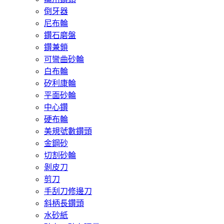
倒牙器
尼布輪
鑽石磨盤
鑽兼鎖
可彎曲砂輪
白布輪
矽利康輪
平面砂輪
中心鑽
硬布輪
美規號數鑽頭
金鋼砂
切割砂輪
剝皮刀
剪刀
手刮刀修邊刀
斜柄長鑽頭
水砂紙