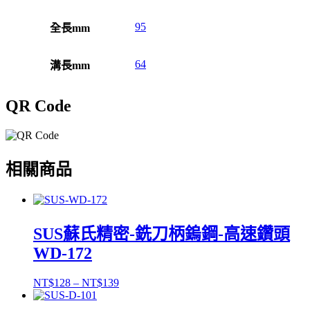
95
全長mm
64
溝長mm
QR Code
相關商品
SUS蘇氏精密-銑刀柄鎢鋼-高速鑽頭
WD-172
NT$
128
–
NT$
139