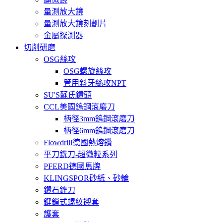
量測放大鏡
量測放大鏡刻劃片
金屬探測器
切削研磨
OSG絲攻
OSG螺旋絲攻
管用斜牙絲攻NPT
SU'S蘇氏鑽頭
CCL美國鎢鋼滾磨刀
柄徑3mm鎢鋼滾磨刀
柄徑6mm鎢鋼滾磨刀
Flowdrill德國熱熔鑽
平刀銑刀-超微粒系列
PFERD德國馬牌
KLINGSPOR砂紙、砂輪
鑽石銼刀
鍵鎖式螺紋襯套
護套