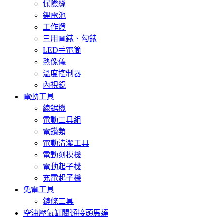
保險絲
鋰電池
工作燈
三用電錶、勾錶
LED手電筒
熱像儀
溫度控制器
內視鏡
電動工具
線鋸機
電動工具組
電鑽類
電動清潔工具
電動刻模機
電動起子機
充電起子機
免電工具
鏈條工具
空油壓氣缸閥類接頭馬達