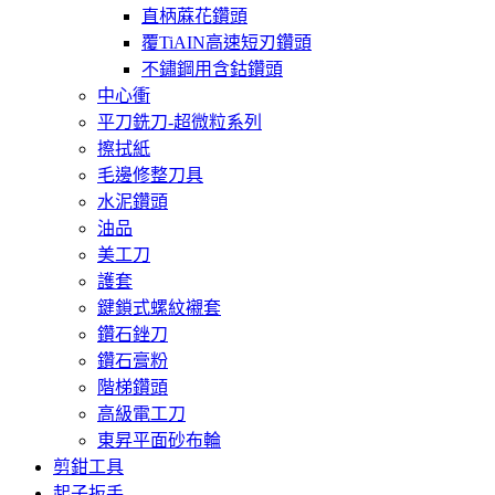
直柄蔴花鑽頭
覆TiAIN高速短刃鑽頭
不鏽鋼用含鈷鑽頭
中心衝
平刀銑刀-超微粒系列
擦拭紙
毛邊修整刀具
水泥鑽頭
油品
美工刀
護套
鍵鎖式螺紋襯套
鑽石銼刀
鑽石膏粉
階梯鑽頭
高級電工刀
東昇平面砂布輪
剪鉗工具
起子扳手