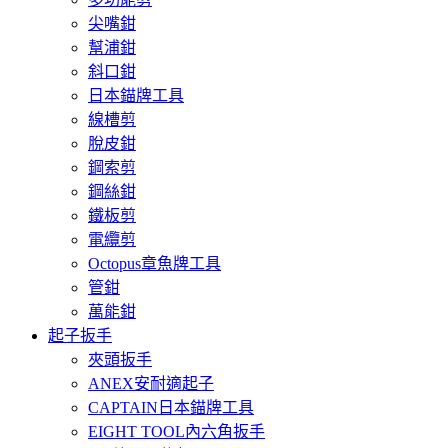
尖嘴鉗
幫浦鉗
斜口鉗
日本錨牌工具
線槽剪
脫皮鉗
鋼索剪
鋼絲鉗
鐵板剪
電纜剪
Octopus章魚牌工具
管鉗
萬能鉗
起子扳手
夾頭扳手
ANEX安耐適起子
CAPTAIN日本錨牌工具
EIGHT TOOL內六角扳手