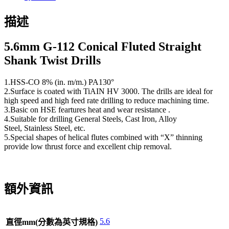
描述
5.6
mm G-112 Conical Fluted Straight
Shank Twist Drills
1.HSS-CO 8% (in. m/m.) PA130°
2.Surface is coated with TiAIN HV 3000. The drills are ideal for
high speed and high feed rate drilling to reduce machining time.
3.Basic on HSE feartures heat and wear resistance .
4.Suitable for drilling General Steels, Cast Iron, Alloy
Steel, Stainless Steel, etc.
5.Special shapes of helical flutes combined with “X” thinning
provide low thrust force and excellent chip removal.
額外資訊
5.6
直徑mm(分數為英寸規格)