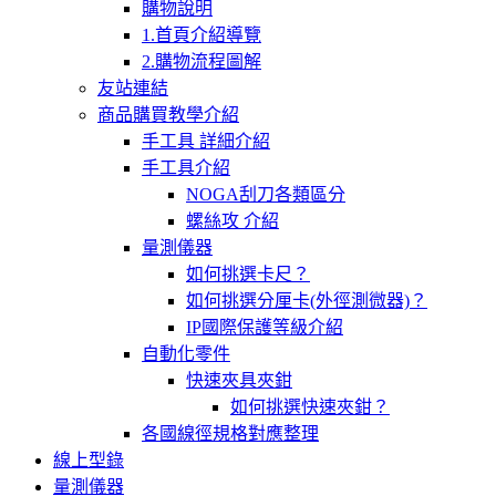
購物說明
1.首頁介紹導覽
2.購物流程圖解
友站連結
商品購買教學介紹
手工具 詳細介紹
手工具介紹
NOGA刮刀各類區分
螺絲攻 介紹
量測儀器
如何挑選卡尺？
如何挑選分厘卡(外徑測微器)？
IP國際保護等級介紹
自動化零件
快速夾具夾鉗
如何挑選快速夾鉗？
各國線徑規格對應整理
線上型錄
量測儀器