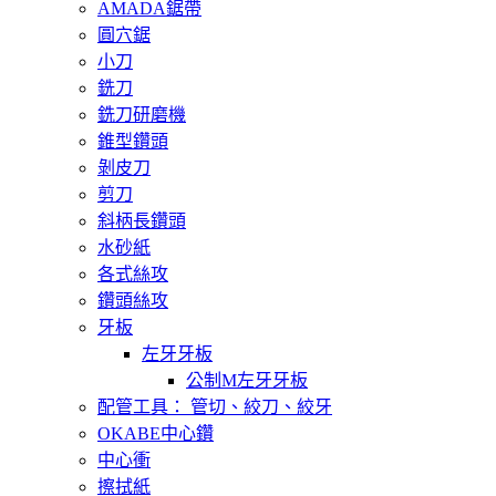
AMADA鋸帶
圓穴鋸
小刀
銑刀
銑刀研磨機
錐型鑽頭
剝皮刀
剪刀
斜柄長鑽頭
水砂紙
各式絲攻
鑽頭絲攻
牙板
左牙牙板
公制M左牙牙板
配管工具： 管切、絞刀、絞牙
OKABE中心鑽
中心衝
擦拭紙