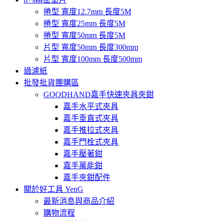
捲型 寬度12.7mm 長度5M
捲型 寬度25mm 長度5M
捲型 寬度50mm 長度5M
片型 寬度50mm 長度300mm
片型 寬度100mm 長度500mm
過濾紙
批發批貨團購區
GOODHAND嘉手快速夾具夾鉗
嘉手水平式夾具
嘉手垂直式夾具
嘉手推拉式夾具
嘉手門栓式夾具
嘉手壓著鉗
嘉手萬能鉗
嘉手夾鉗配件
關於好工具 YenG
最新消息與商品介紹
購物流程