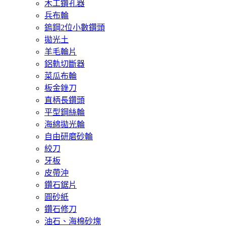
木工鑽孔器
兵布輪
鎢鋼2位小數鑽頭
拋光土
羊毛輪片
鋁軌切斷器
菜瓜布輪
板金銼刀
直柄長鑽頭
平型鋼絲輪
海綿拋光輪
自由研磨砂輪
絞刀
牙板
皮帶沖
鑽石鋸片
圓砂紙
鑽石修刀
油石、海棉砂塊