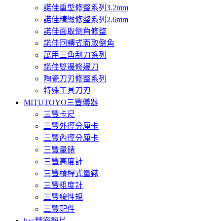
諾佳重型修整系列3.2mm
諾佳精緻修整系列2.6mm
諾佳面取倒角修整
諾佳回轉式面取倒角
萬用三角刮刀系列
諾佳雙邊修邊刀
陶瓷刀刃修整系列
特殊工具刀刃
MITUTOYO三豐儀器
三豐卡尺
三豐外徑分厘卡
三豐內徑分厘卡
三豐量錶
三豐高度計
三豐槓桿式量錶
三豐粗度計
三豐線性規
三豐配件
h+s精密墊片