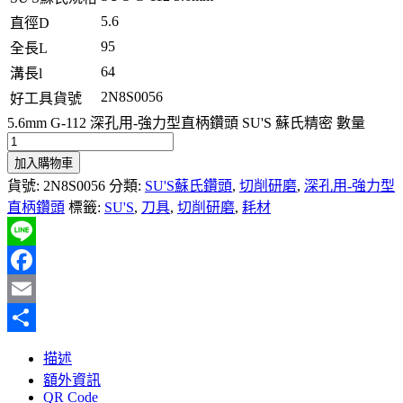
5.6
直徑D
95
全長L
64
溝長l
2N8S0056
好工具貨號
5.6mm G-112 深孔用-強力型直柄鑽頭 SU'S 蘇氏精密 數量
加入購物車
貨號:
2N8S0056
分類:
SU'S蘇氏鑽頭
,
切削研磨
,
深孔用-強力型
直柄鑽頭
標籤:
SU'S
,
刀具
,
切削研磨
,
耗材
Line
Facebook
Email
分
描述
享
額外資訊
QR Code