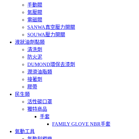
手動閥
氣壓閥
電磁閥
SANWA真空壓力開關
SOUWA壓力開關
液狀油劑黏類
清洗劑
防火泥
DUMOND環保去漆劑
潤滑油脂類
接著劑
膠帶
民生類
活性碳口罩
獨特商品
手套
FAMILY GLOVE NBR手套
氣動工具
氣動刻模機