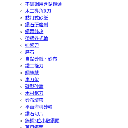
不鏽鋼用含鈷鑽頭
木工導角R刀
黏扣式砂紙
鑽石研磨劑
鑽頭絲攻
帶柄各式輪
迫緊刀
磨石
自黏砂紙、砂布
鐵工挫刀
鋼絲絨
車刀架
碗型砂輪
木材鋸刀
砂布環帶
平面海棉砂輪
鑽石切片
鎢鋼3位小數鑽頭
萬用鑽頭