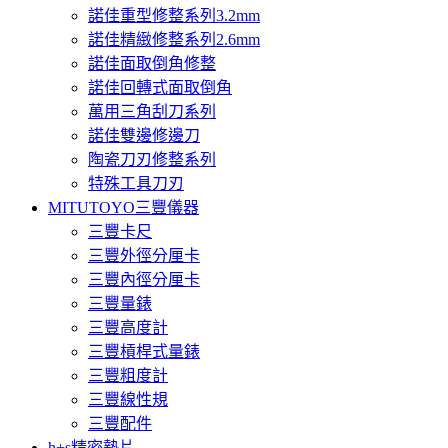
諾佳重型修整系列3.2mm
諾佳精緻修整系列2.6mm
諾佳面取倒角修整
諾佳回轉式面取倒角
萬用三角刮刀系列
諾佳雙邊修邊刀
陶瓷刀刃修整系列
特殊工具刀刃
MITUTOYO三豐儀器
三豐卡尺
三豐外徑分厘卡
三豐內徑分厘卡
三豐量錶
三豐高度計
三豐槓桿式量錶
三豐粗度計
三豐線性規
三豐配件
h+s精密墊片