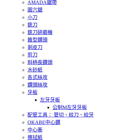
AMADA鋸帶
圓穴鋸
小刀
銑刀
銑刀研磨機
錐型鑽頭
剝皮刀
剪刀
斜柄長鑽頭
水砂紙
各式絲攻
鑽頭絲攻
牙板
左牙牙板
公制M左牙牙板
配管工具： 管切、絞刀、絞牙
OKABE中心鑽
中心衝
擦拭紙