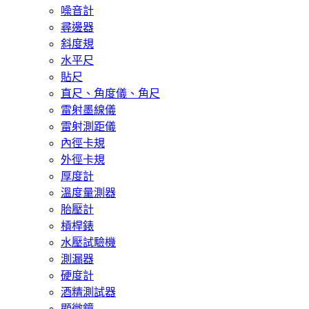
噪音計
尋邊器
斜度規
水平尺
貼尺
直尺、角度儀、角尺
雷射墨線儀
雷射測距儀
內徑卡規
外徑卡規
厚度計
溫度量測器
胎壓計
槓桿錶
水壓試驗機
測漏器
硬度計
酒精測試器
顯微鏡