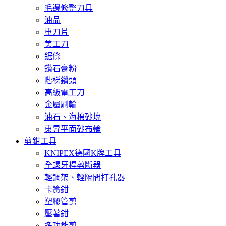
毛邊修整刀具
油品
車刀片
美工刀
鋸條
鑽石膏粉
階梯鑽頭
高級電工刀
金屬刷輪
油石、海棉砂塊
東昇平面砂布輪
剪鉗工具
KNIPEX德國K牌工具
全螺牙桿剪斷器
輕鋼架、輕隔間打孔器
卡簧鉗
塑膠管剪
壓著鉗
多功能剪