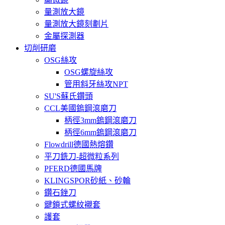
量測放大鏡
量測放大鏡刻劃片
金屬探測器
切削研磨
OSG絲攻
OSG螺旋絲攻
管用斜牙絲攻NPT
SU'S蘇氏鑽頭
CCL美國鎢鋼滾磨刀
柄徑3mm鎢鋼滾磨刀
柄徑6mm鎢鋼滾磨刀
Flowdrill德國熱熔鑽
平刀銑刀-超微粒系列
PFERD德國馬牌
KLINGSPOR砂紙、砂輪
鑽石銼刀
鍵鎖式螺紋襯套
護套