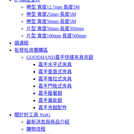
捲型 寬度12.7mm 長度5M
捲型 寬度25mm 長度5M
捲型 寬度50mm 長度5M
片型 寬度50mm 長度300mm
片型 寬度100mm 長度500mm
過濾紙
批發批貨團購區
GOODHAND嘉手快速夾具夾鉗
嘉手水平式夾具
嘉手垂直式夾具
嘉手推拉式夾具
嘉手門栓式夾具
嘉手壓著鉗
嘉手萬能鉗
嘉手夾鉗配件
關於好工具 YenG
最新消息與商品介紹
購物流程