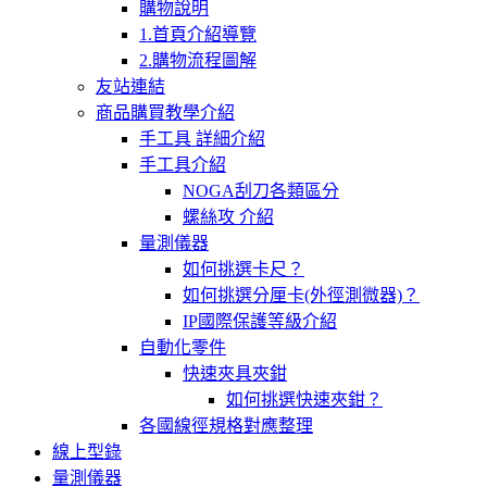
購物說明
1.首頁介紹導覽
2.購物流程圖解
友站連結
商品購買教學介紹
手工具 詳細介紹
手工具介紹
NOGA刮刀各類區分
螺絲攻 介紹
量測儀器
如何挑選卡尺？
如何挑選分厘卡(外徑測微器)？
IP國際保護等級介紹
自動化零件
快速夾具夾鉗
如何挑選快速夾鉗？
各國線徑規格對應整理
線上型錄
量測儀器