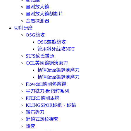
量測放大鏡
量測放大鏡刻劃片
金屬探測器
切削研磨
OSG絲攻
OSG螺旋絲攻
管用斜牙絲攻NPT
SU'S蘇氏鑽頭
CCL美國鎢鋼滾磨刀
柄徑3mm鎢鋼滾磨刀
柄徑6mm鎢鋼滾磨刀
Flowdrill德國熱熔鑽
平刀銑刀-超微粒系列
PFERD德國馬牌
KLINGSPOR砂紙、砂輪
鑽石銼刀
鍵鎖式螺紋襯套
護套