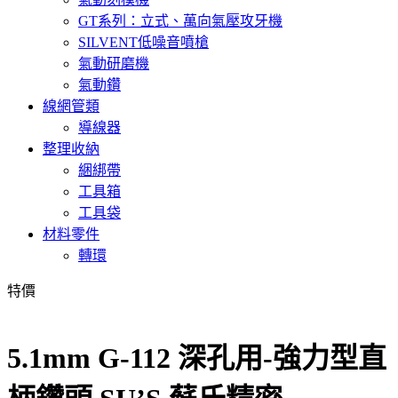
GT系列：立式、萬向氣壓攻牙機
SILVENT低噪音噴槍
氣動研磨機
氣動鑽
線網管類
導線器
整理收納
綑綁帶
工具箱
工具袋
材料零件
轉環
特價
5.1mm G-112 深孔用-強力型直