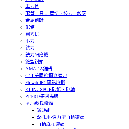
車刀片
配管工具： 管切、絞刀、絞牙
金屬刷輪
鋸條
圓穴鋸
小刀
銑刀
銑刀研磨機
錐型鑽頭
AMADA鋸帶
CCL美國鎢鋼滾磨刀
Flowdrill德國熱熔鑽
KLINGSPOR砂紙、砂輪
PFERD德國馬牌
SU'S蘇氏鑽頭
鑽頭組
深孔用-強力型直柄鑽頭
直柄蔴花鑽頭