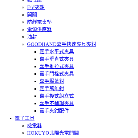
F型夾鉗
開關
防靜電桌墊
電源供應器
油封
GOODHAND嘉手快速夾具夾鉗
嘉手水平式夾具
嘉手垂直式夾具
嘉手推拉式夾具
嘉手門栓式夾具
嘉手壓著鉗
嘉手萬能鉗
嘉手複式組立式
嘉手不鏽鋼夾具
嘉手夾鉗配件
電子工具
檢電器
HOKUYO北陽光電開關