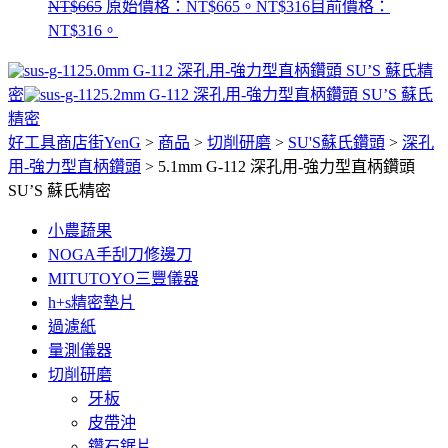
NT$
665
原始價格：NT$665。
NT$
316
目前價格：
NT$316。
5.0mm G-112 深孔用-強力型直柄鑽頭 SU’S 蘇氏精
密
5.2mm G-112 深孔用-強力型直柄鑽頭 SU’S 蘇氏
精密
好工具商店街YenG
>
商品
>
切削研磨
>
SU'S蘇氏鑽頭
>
深孔
用-強力型直柄鑽頭
>
5.1mm G-112 深孔用-強力型直柄鑽頭
SU’S 蘇氏精密
小農蔬果
NOGA手刮刀修邊刀
MITUTOYO三豐儀器
h+s精密墊片
過濾紙
量測儀器
切削研磨
牙板
皮帶沖
鑽石鋸片