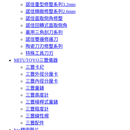
諾佳重型修整系列3.2mm
諾佳精緻修整系列2.6mm
諾佳面取倒角修整
諾佳回轉式面取倒角
萬用三角刮刀系列
諾佳雙邊修邊刀
陶瓷刀刃修整系列
特殊工具刀刃
MITUTOYO三豐儀器
三豐卡尺
三豐外徑分厘卡
三豐內徑分厘卡
三豐量錶
三豐高度計
三豐槓桿式量錶
三豐粗度計
三豐線性規
三豐配件
h+s精密墊片