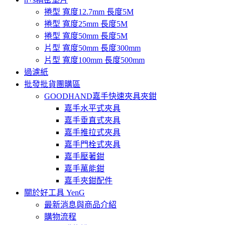
捲型 寬度12.7mm 長度5M
捲型 寬度25mm 長度5M
捲型 寬度50mm 長度5M
片型 寬度50mm 長度300mm
片型 寬度100mm 長度500mm
過濾紙
批發批貨團購區
GOODHAND嘉手快速夾具夾鉗
嘉手水平式夾具
嘉手垂直式夾具
嘉手推拉式夾具
嘉手門栓式夾具
嘉手壓著鉗
嘉手萬能鉗
嘉手夾鉗配件
關於好工具 YenG
最新消息與商品介紹
購物流程