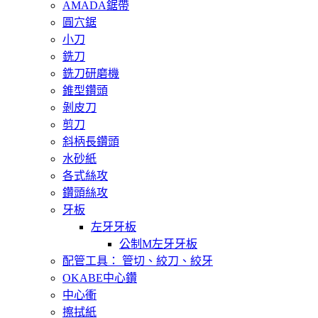
AMADA鋸帶
圓穴鋸
小刀
銑刀
銑刀研磨機
錐型鑽頭
剝皮刀
剪刀
斜柄長鑽頭
水砂紙
各式絲攻
鑽頭絲攻
牙板
左牙牙板
公制M左牙牙板
配管工具： 管切、絞刀、絞牙
OKABE中心鑽
中心衝
擦拭紙