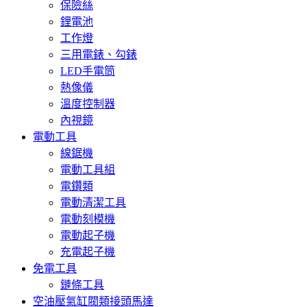
保險絲
鋰電池
工作燈
三用電錶、勾錶
LED手電筒
熱像儀
溫度控制器
內視鏡
電動工具
線鋸機
電動工具組
電鑽類
電動清潔工具
電動刻模機
電動起子機
充電起子機
免電工具
鏈條工具
空油壓氣缸閥類接頭馬達