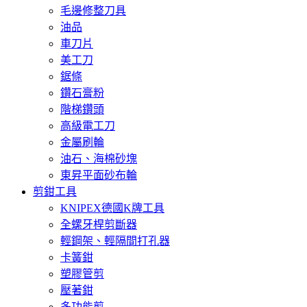
毛邊修整刀具
油品
車刀片
美工刀
鋸條
鑽石膏粉
階梯鑽頭
高級電工刀
金屬刷輪
油石、海棉砂塊
東昇平面砂布輪
剪鉗工具
KNIPEX德國K牌工具
全螺牙桿剪斷器
輕鋼架、輕隔間打孔器
卡簧鉗
塑膠管剪
壓著鉗
多功能剪