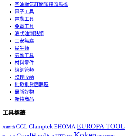
空油壓氣缸閥類接頭馬達
電子工具
電動工具
免電工具
液狀油劑黏類
工安無塵
民生類
氣動工具
材料零件
線網管類
整理收納
批發批貨團購區
最新好物
獨特商品
工具標籤
EUROPA TOOL
Clamptek
CCL
EHOMA
Asmith
Koken
GoodHand