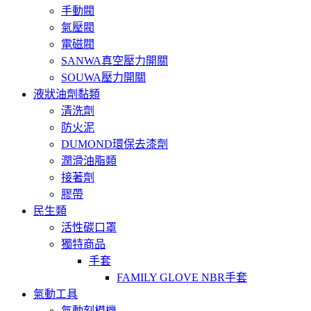
手動閥
氣壓閥
電磁閥
SANWA真空壓力開關
SOUWA壓力開關
液狀油劑黏類
清洗劑
防火泥
DUMOND環保去漆劑
潤滑油脂類
接著劑
膠帶
民生類
活性碳口罩
獨特商品
手套
FAMILY GLOVE NBR手套
氣動工具
氣動刻模機