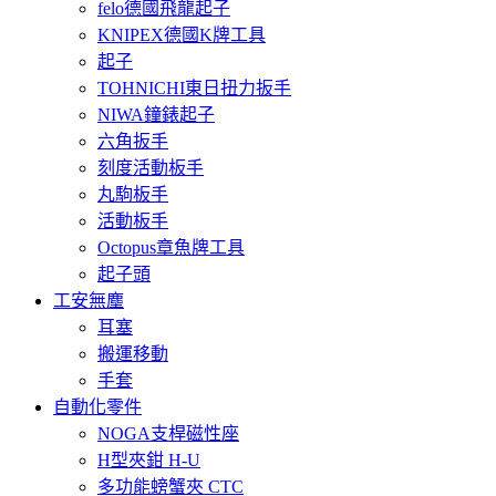
felo德國飛龍起子
KNIPEX德國K牌工具
起子
TOHNICHI東日扭力扳手
NIWA鐘錶起子
六角扳手
刻度活動板手
丸駒板手
活動板手
Octopus章魚牌工具
起子頭
工安無塵
耳塞
搬運移動
手套
自動化零件
NOGA支桿磁性座
H型夾鉗 H-U
多功能螃蟹夾 CTC