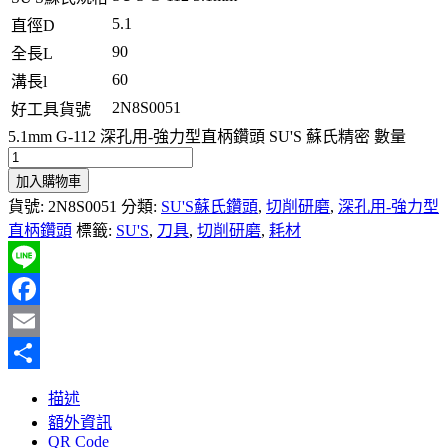
5.1
直徑D
90
全長L
60
溝長l
2N8S0051
好工具貨號
5.1mm G-112 深孔用-強力型直柄鑽頭 SU'S 蘇氏精密 數量
加入購物車
貨號:
2N8S0051
分類:
SU'S蘇氏鑽頭
,
切削研磨
,
深孔用-強力型
直柄鑽頭
標籤:
SU'S
,
刀具
,
切削研磨
,
耗材
Line
Facebook
Email
分
描述
享
額外資訊
QR Code