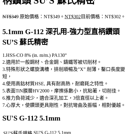
柄鑽頭 SU’S 蘇氏精密
NT$
349
原始價格：NT$349。
NT$
302
目前價格：NT$302。
5.1mm G-112 深孔用-強力型直柄鑽頭
SU’S 蘇氏精密
1.HSS-CO 8% (in. m/m.) PA130°
2.適用於一般鋼材、合金鋼、鑄鐵等被切削材。
3.特殊形狀之螺旋溝槽，排削順暢及”X” 削薄，鑿口長度變
短，
4.使用高鈷材質HSE, 具有耐高熱，耐磨耗之特性。
5.表面TiN膜層HV2000，摩擦係數小，抗粘著，切削佳。
6.推力負荷減少，適合深孔加工，3倍直徑以上者。
7.心厚大，使鑽頭更具剛性，對抗彎曲及振幅，相對優越。
SU'S G-112 5.1mm
SU'S G-112 5.1mm
SU'S蘇氏規格