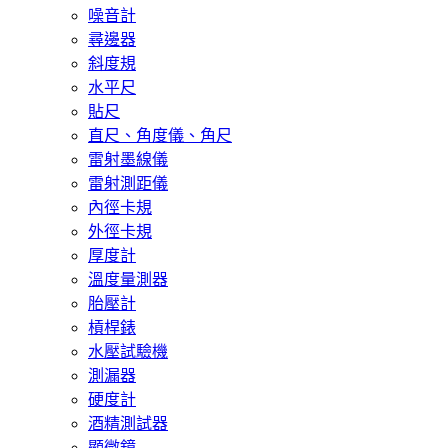
噪音計
尋邊器
斜度規
水平尺
貼尺
直尺、角度儀、角尺
雷射墨線儀
雷射測距儀
內徑卡規
外徑卡規
厚度計
溫度量測器
胎壓計
槓桿錶
水壓試驗機
測漏器
硬度計
酒精測試器
顯微鏡