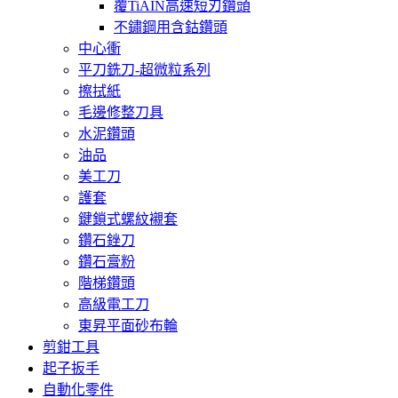
覆TiAIN高速短刃鑽頭
不鏽鋼用含鈷鑽頭
中心衝
平刀銑刀-超微粒系列
擦拭紙
毛邊修整刀具
水泥鑽頭
油品
美工刀
護套
鍵鎖式螺紋襯套
鑽石銼刀
鑽石膏粉
階梯鑽頭
高級電工刀
東昇平面砂布輪
剪鉗工具
起子扳手
自動化零件