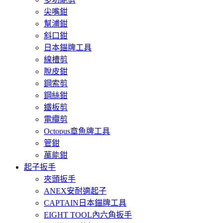
尖嘴鉗
幫浦鉗
斜口鉗
日本錨牌工具
線槽剪
脫皮鉗
鋼索剪
鋼絲鉗
鐵板剪
電纜剪
Octopus章魚牌工具
管鉗
萬能鉗
起子扳手
夾頭扳手
ANEX安耐適起子
CAPTAIN日本錨牌工具
EIGHT TOOL內六角扳手