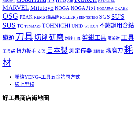
HTD
h+s
Flowdrill
KYORITSU
JOB
MARVEL
Mitutoyo
NOGA
NOGA刀刃
OKABE
NOGA握柄
OSG
SU'S
SGS
PEAK
REMS (舊品牌 ROLLER )
RENNSTEIG
SUS
TOHNICHI
不鏽鋼用含鈷
TC
UNID
TENMARS
WEICON
刀具
切削研磨
工具
剪鉗工具
鑽頭
壓著鉗
剝線工具
耗
日本製
測定儀器
滾磨刀
扭力扳手
工具袋
支架
測微錶
材
聯絡YENG–工具五金詢問方式
線上型錄
好工具商店街地圖