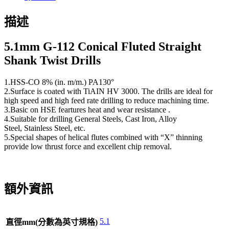
描述
5.1
mm G-112 Conical Fluted Straight
Shank Twist Drills
1.HSS-CO 8% (in. m/m.) PA130°
2.Surface is coated with TiAIN HV 3000. The drills are ideal for
high speed and high feed rate drilling to reduce machining time.
3.Basic on HSE feartures heat and wear resistance .
4.Suitable for drilling General Steels, Cast Iron, Alloy
Steel, Stainless Steel, etc.
5.Special shapes of helical flutes combined with “X” thinning
provide low thrust force and excellent chip removal.
額外資訊
5.1
直徑mm(分數為英寸規格)