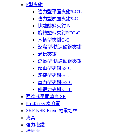
F型夾鉗
強力型平面夾鉗S-C12
強力型虎齒夾鉗S-C
快速鑄鋼夾鉗 N
旋轉塑柄夾鉗REG-C
木柄型夾鉗G-C
深喉型-快速碳鋼夾鉗
溝槽夾鉗
延長型-快速碳鋼夾鉗
超重型夾鉗SS-C
速捷型夾鉗G-L
重力型夾鉗GS-C
鉗得力夾鉗 CTL
西德式平面剪台 SR
Pro-face人機介面
SKF NSK Koyo 軸承培林
夾具
強力磁鐵
磁性座