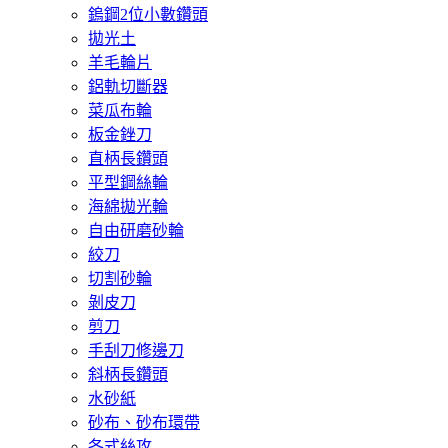
鎢鋼2位小數鑽頭
拋光土
羊毛輪片
鋁軌切斷器
菜瓜布輪
板金銼刀
直柄長鑽頭
平型鋼絲輪
海綿拋光輪
自由研磨砂輪
絞刀
切割砂輪
剝皮刀
剪刀
手刮刀修邊刀
斜柄長鑽頭
水砂紙
砂布、砂布環帶
各式絲攻