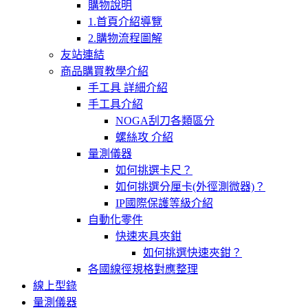
購物說明
1.首頁介紹導覽
2.購物流程圖解
友站連結
商品購買教學介紹
手工具 詳細介紹
手工具介紹
NOGA刮刀各類區分
螺絲攻 介紹
量測儀器
如何挑選卡尺？
如何挑選分厘卡(外徑測微器)？
IP國際保護等級介紹
自動化零件
快速夾具夾鉗
如何挑選快速夾鉗？
各國線徑規格對應整理
線上型錄
量測儀器