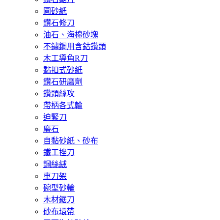
圓砂紙
鑽石修刀
油石、海棉砂塊
不鏽鋼用含鈷鑽頭
木工導角R刀
黏扣式砂紙
鑽石研磨劑
鑽頭絲攻
帶柄各式輪
迫緊刀
磨石
自黏砂紙、砂布
鐵工挫刀
鋼絲絨
車刀架
碗型砂輪
木材鋸刀
砂布環帶