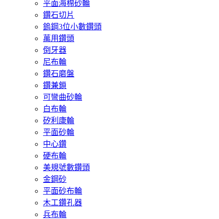
平面海棉砂輪
鑽石切片
鎢鋼3位小數鑽頭
萬用鑽頭
倒牙器
尼布輪
鑽石磨盤
鑽兼鎖
可彎曲砂輪
白布輪
矽利康輪
平面砂輪
中心鑽
硬布輪
美規號數鑽頭
金鋼砂
平面砂布輪
木工鑽孔器
兵布輪