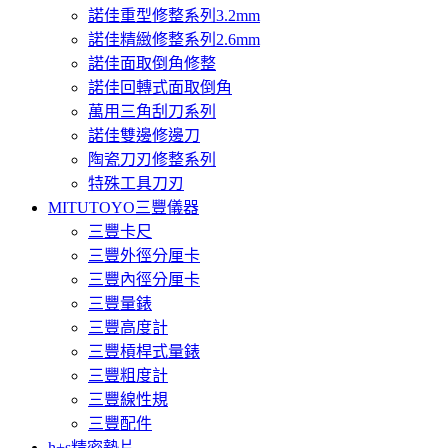
諾佳重型修整系列3.2mm
諾佳精緻修整系列2.6mm
諾佳面取倒角修整
諾佳回轉式面取倒角
萬用三角刮刀系列
諾佳雙邊修邊刀
陶瓷刀刃修整系列
特殊工具刀刃
MITUTOYO三豐儀器
三豐卡尺
三豐外徑分厘卡
三豐內徑分厘卡
三豐量錶
三豐高度計
三豐槓桿式量錶
三豐粗度計
三豐線性規
三豐配件
h+s精密墊片