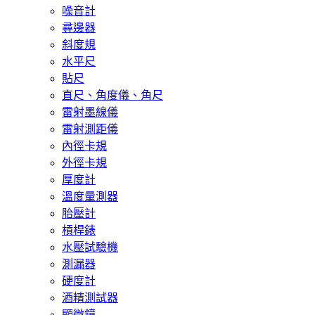
噪音計
尋邊器
斜度規
水平尺
貼尺
直尺、角度儀、角尺
雷射墨線儀
雷射測距儀
內徑卡規
外徑卡規
厚度計
溫度量測器
胎壓計
槓桿錶
水壓試驗機
測漏器
硬度計
酒精測試器
顯微鏡