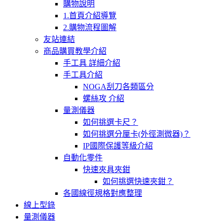
購物說明
1.首頁介紹導覽
2.購物流程圖解
友站連結
商品購買教學介紹
手工具 詳細介紹
手工具介紹
NOGA刮刀各類區分
螺絲攻 介紹
量測儀器
如何挑選卡尺？
如何挑選分厘卡(外徑測微器)？
IP國際保護等級介紹
自動化零件
快速夾具夾鉗
如何挑選快速夾鉗？
各國線徑規格對應整理
線上型錄
量測儀器