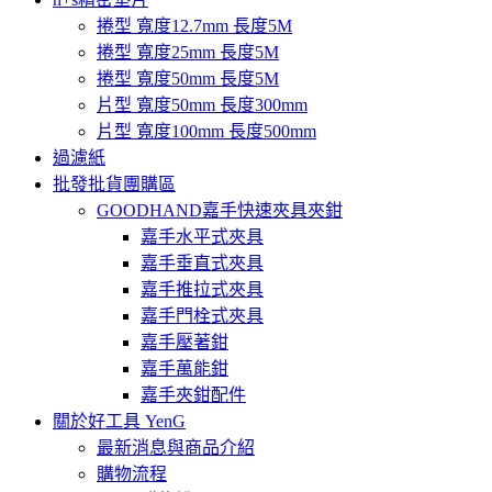
捲型 寬度12.7mm 長度5M
捲型 寬度25mm 長度5M
捲型 寬度50mm 長度5M
片型 寬度50mm 長度300mm
片型 寬度100mm 長度500mm
過濾紙
批發批貨團購區
GOODHAND嘉手快速夾具夾鉗
嘉手水平式夾具
嘉手垂直式夾具
嘉手推拉式夾具
嘉手門栓式夾具
嘉手壓著鉗
嘉手萬能鉗
嘉手夾鉗配件
關於好工具 YenG
最新消息與商品介紹
購物流程