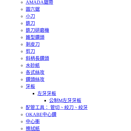
AMADA鋸帶
圓穴鋸
小刀
銑刀
銑刀研磨機
錐型鑽頭
剝皮刀
剪刀
斜柄長鑽頭
水砂紙
各式絲攻
鑽頭絲攻
牙板
左牙牙板
公制M左牙牙板
配管工具： 管切、絞刀、絞牙
OKABE中心鑽
中心衝
擦拭紙