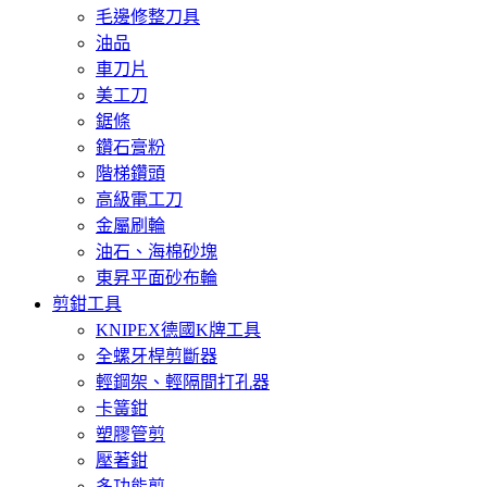
毛邊修整刀具
油品
車刀片
美工刀
鋸條
鑽石膏粉
階梯鑽頭
高級電工刀
金屬刷輪
油石、海棉砂塊
東昇平面砂布輪
剪鉗工具
KNIPEX德國K牌工具
全螺牙桿剪斷器
輕鋼架、輕隔間打孔器
卡簧鉗
塑膠管剪
壓著鉗
多功能剪