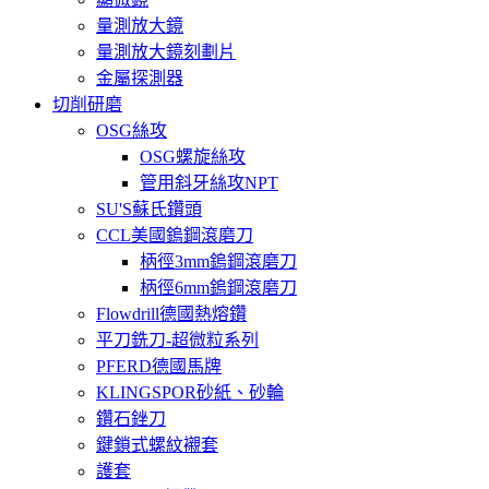
量測放大鏡
量測放大鏡刻劃片
金屬探測器
切削研磨
OSG絲攻
OSG螺旋絲攻
管用斜牙絲攻NPT
SU'S蘇氏鑽頭
CCL美國鎢鋼滾磨刀
柄徑3mm鎢鋼滾磨刀
柄徑6mm鎢鋼滾磨刀
Flowdrill德國熱熔鑽
平刀銑刀-超微粒系列
PFERD德國馬牌
KLINGSPOR砂紙、砂輪
鑽石銼刀
鍵鎖式螺紋襯套
護套