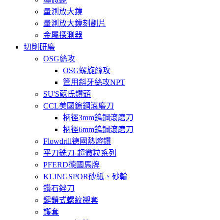
量測放大鏡
量測放大鏡刻劃片
金屬探測器
切削研磨
OSG絲攻
OSG螺旋絲攻
管用斜牙絲攻NPT
SU'S蘇氏鑽頭
CCL美國鎢鋼滾磨刀
柄徑3mm鎢鋼滾磨刀
柄徑6mm鎢鋼滾磨刀
Flowdrill德國熱熔鑽
平刀銑刀-超微粒系列
PFERD德國馬牌
KLINGSPOR砂紙、砂輪
鑽石銼刀
鍵鎖式螺紋襯套
護套