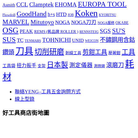
EUROPA TOOL
Clamptek
CCL
EHOMA
Asmith
Koken
GoodHand
HTD
h+s
Flowdrill
KYORITSU
JOB
MARVEL
Mitutoyo
NOGA
NOGA刀刃
OKABE
NOGA握柄
OSG
SU'S
SGS
PEAK
REMS (舊品牌 ROLLER )
RENNSTEIG
SUS
TOHNICHI
不鏽鋼用含鈷
TC
UNID
TENMARS
WEICON
刀具
切削研磨
工具
剪鉗工具
鑽頭
壓著鉗
剝線工具
耗
日本製
測定儀器
滾磨刀
扭力扳手
工具袋
支架
測微錶
材
聯絡YENG–工具五金詢問方式
線上型錄
好工具商店街地圖