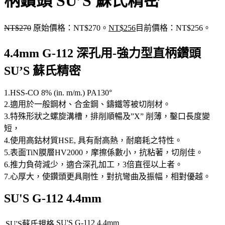
柄鑽頭 SU’S 蘇氏精密
NT$
270
原始價格：NT$270。
NT$
256
目前價格：NT$256。
4.4mm G-112 深孔用-強力型直柄鑽頭
SU’S 蘇氏精密
1.HSS-CO 8% (in. m/m.) PA130°
2.適用於一般鋼材、合金鋼、鑄鐵等被切削材。
3.特殊形狀之螺旋溝槽，排削順暢及”X” 削薄，鑿口長度變
短，
4.使用高鈷材質HSE, 具有耐高熱，耐磨耗之特性。
5.表面TiN膜層HV2000，摩擦係數小，抗粘著，切削佳。
6.推力負荷減少，適合深孔加工，3倍直徑以上者。
7.心厚大，使鑽頭更具剛性，對抗彎曲及振幅，相對優越。
SU'S G-112 4.4mm
SU'S G-112 4.4mm
SU'S蘇氏規格