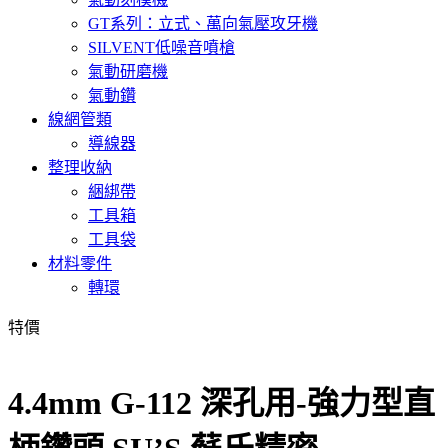
GT系列：立式、萬向氣壓攻牙機
SILVENT低噪音噴槍
氣動研磨機
氣動鑽
線網管類
導線器
整理收納
綑綁帶
工具箱
工具袋
材料零件
轉環
特價
4.4mm G-112 深孔用-強力型直