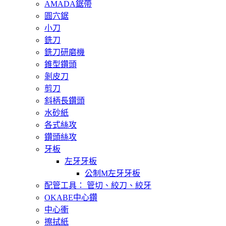
AMADA鋸帶
圓穴鋸
小刀
銑刀
銑刀研磨機
錐型鑽頭
剝皮刀
剪刀
斜柄長鑽頭
水砂紙
各式絲攻
鑽頭絲攻
牙板
左牙牙板
公制M左牙牙板
配管工具： 管切、絞刀、絞牙
OKABE中心鑽
中心衝
擦拭紙