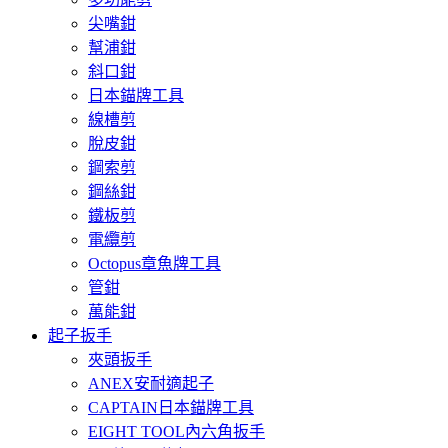
尖嘴鉗
幫浦鉗
斜口鉗
日本錨牌工具
線槽剪
脫皮鉗
鋼索剪
鋼絲鉗
鐵板剪
電纜剪
Octopus章魚牌工具
管鉗
萬能鉗
起子扳手
夾頭扳手
ANEX安耐適起子
CAPTAIN日本錨牌工具
EIGHT TOOL內六角扳手