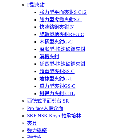
F型夾鉗
強力型平面夾鉗S-C12
強力型虎齒夾鉗S-C
快速鑄鋼夾鉗 N
旋轉塑柄夾鉗REG-C
木柄型夾鉗G-C
深喉型-快速碳鋼夾鉗
溝槽夾鉗
延長型-快速碳鋼夾鉗
超重型夾鉗SS-C
速捷型夾鉗G-L
重力型夾鉗GS-C
鉗得力夾鉗 CTL
西德式平面剪台 SR
Pro-face人機介面
SKF NSK Koyo 軸承培林
夾具
強力磁鐵
磁性座