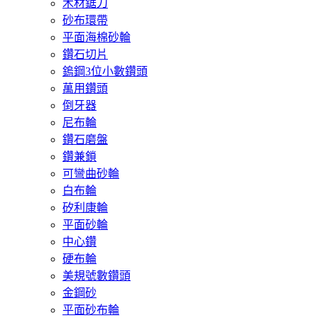
木材鋸刀
砂布環帶
平面海棉砂輪
鑽石切片
鎢鋼3位小數鑽頭
萬用鑽頭
倒牙器
尼布輪
鑽石磨盤
鑽兼鎖
可彎曲砂輪
白布輪
矽利康輪
平面砂輪
中心鑽
硬布輪
美規號數鑽頭
金鋼砂
平面砂布輪