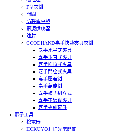
F型夾鉗
開關
防靜電桌墊
電源供應器
油封
GOODHAND嘉手快速夾具夾鉗
嘉手水平式夾具
嘉手垂直式夾具
嘉手推拉式夾具
嘉手門栓式夾具
嘉手壓著鉗
嘉手萬能鉗
嘉手複式組立式
嘉手不鏽鋼夾具
嘉手夾鉗配件
電子工具
檢電器
HOKUYO北陽光電開關