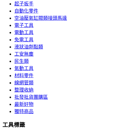
起子扳手
自動化零件
空油壓氣缸閥類接頭馬達
電子工具
電動工具
免電工具
液狀油劑黏類
工安無塵
民生類
氣動工具
材料零件
線網管類
整理收納
批發批貨團購區
最新好物
獨特商品
工具標籤