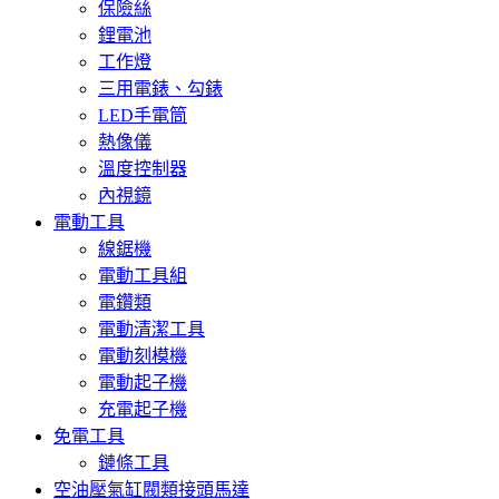
保險絲
鋰電池
工作燈
三用電錶、勾錶
LED手電筒
熱像儀
溫度控制器
內視鏡
電動工具
線鋸機
電動工具組
電鑽類
電動清潔工具
電動刻模機
電動起子機
充電起子機
免電工具
鏈條工具
空油壓氣缸閥類接頭馬達