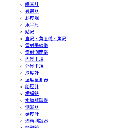
噪音計
尋邊器
斜度規
水平尺
貼尺
直尺、角度儀、角尺
雷射墨線儀
雷射測距儀
內徑卡規
外徑卡規
厚度計
溫度量測器
胎壓計
槓桿錶
水壓試驗機
測漏器
硬度計
酒精測試器
顯微鏡