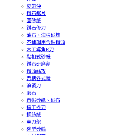
皮帶沖
鑽石鋸片
圓砂紙
鑽石修刀
油石、海棉砂塊
不鏽鋼用含鈷鑽頭
木工導角R刀
黏扣式砂紙
鑽石研磨劑
鑽頭絲攻
帶柄各式輪
迫緊刀
磨石
自黏砂紙、砂布
鐵工挫刀
鋼絲絨
車刀架
碗型砂輪