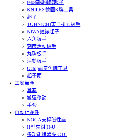
felo德國飛龍起子
KNIPEX德國K牌工具
起子
TOHNICHI東日扭力扳手
NIWA鐘錶起子
六角扳手
刻度活動板手
丸駒板手
活動板手
Octopus章魚牌工具
起子頭
工安無塵
耳塞
搬運移動
手套
自動化零件
NOGA支桿磁性座
H型夾鉗 H-U
多功能螃蟹夾 CTC