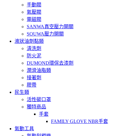
手動閥
氣壓閥
電磁閥
SANWA真空壓力開關
SOUWA壓力開關
液狀油劑黏類
清洗劑
防火泥
DUMOND環保去漆劑
潤滑油脂類
接著劑
膠帶
民生類
活性碳口罩
獨特商品
手套
FAMILY GLOVE NBR手套
氣動工具
氣動刻模機