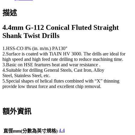
描述
4.4
mm G-112 Conical Fluted Straight
Shank Twist Drills
1.HSS-CO 8% (in. m/m.) PA130°
2.Surface is coated with TiAIN HV 3000. The drills are ideal for
high speed and high feed rate drilling to reduce machining time.
3.Basic on HSE feartures heat and wear resistance .
4.Suitable for drilling General Steels, Cast Iron, Alloy
Steel, Stainless Steel, etc.
5.Special shapes of helical flutes combined with “X” thinning
provide low thrust force and excellent chip removal.
額外資訊
4.4
直徑mm(分數為英寸規格)