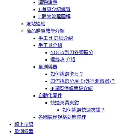
購物說明
1.首頁介紹導覽
2.購物流程圖解
友站連結
商品購買教學介紹
手工具 詳細介紹
手工具介紹
NOGA刮刀各類區分
螺絲攻 介紹
量測儀器
如何挑選卡尺？
如何挑選分厘卡(外徑測微器)？
IP國際保護等級介紹
自動化零件
快速夾具夾鉗
如何挑選快速夾鉗？
各國線徑規格對應整理
線上型錄
量測儀器