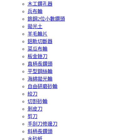
木工鑽孔器
兵布輪
鎢鋼2位小數鑽頭
拋光土
羊毛輪片
鋁軌切斷器
菜瓜布輪
板金銼刀
直柄長鑽頭
平型鋼絲輪
海綿拋光輪
自由研磨砂輪
絞刀
切割砂輪
剝皮刀
剪刀
手刮刀修邊刀
斜柄長鑽頭
水砂紙