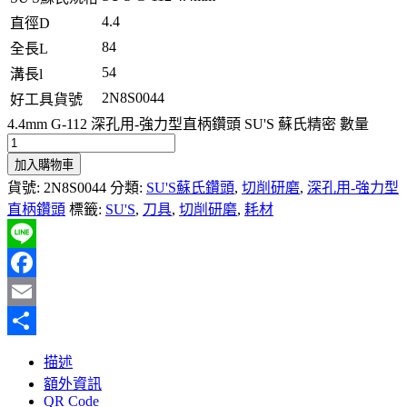
4.4
直徑D
84
全長L
54
溝長l
2N8S0044
好工具貨號
4.4mm G-112 深孔用-強力型直柄鑽頭 SU'S 蘇氏精密 數量
加入購物車
貨號:
2N8S0044
分類:
SU'S蘇氏鑽頭
,
切削研磨
,
深孔用-強力型
直柄鑽頭
標籤:
SU'S
,
刀具
,
切削研磨
,
耗材
Line
Facebook
Email
分
描述
享
額外資訊
QR Code