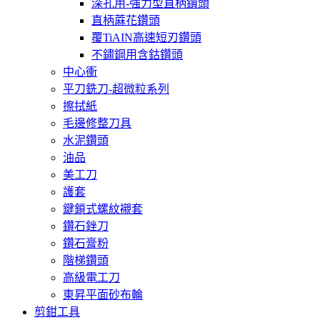
深孔用-強力型直柄鑽頭
直柄蔴花鑽頭
覆TiAIN高速短刃鑽頭
不鏽鋼用含鈷鑽頭
中心衝
平刀銑刀-超微粒系列
擦拭紙
毛邊修整刀具
水泥鑽頭
油品
美工刀
護套
鍵鎖式螺紋襯套
鑽石銼刀
鑽石膏粉
階梯鑽頭
高級電工刀
東昇平面砂布輪
剪鉗工具