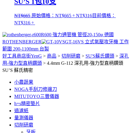
SU’S 1包10支
NT$
665
原始價格：NT$665。
NT$
316
目前價格：
NT$316。
R600 強力通管機 管徑20-150φ 德國
ROTHENBERGER
GT-16VS 立式氣壓攻牙機 工作
範圍 200-1100mm 台製
好工具商店街YenG
>
商品
>
切削研磨
>
SU'S蘇氏鑽頭
>
深孔
用-強力型直柄鑽頭
>
4.4mm G-112 深孔用-強力型直柄鑽頭
SU’S 蘇氏精密
小農蔬果
NOGA手刮刀修邊刀
MITUTOYO三豐儀器
h+s精密墊片
過濾紙
量測儀器
切削研磨
牙板