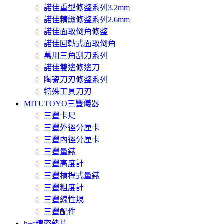
諾佳重型修整系列3.2mm
諾佳精緻修整系列2.6mm
諾佳面取倒角修整
諾佳回轉式面取倒角
萬用三角刮刀系列
諾佳雙邊修邊刀
陶瓷刀刃修整系列
特殊工具刀刃
MITUTOYO三豐儀器
三豐卡尺
三豐外徑分厘卡
三豐內徑分厘卡
三豐量錶
三豐高度計
三豐槓桿式量錶
三豐粗度計
三豐線性規
三豐配件
h+s精密墊片