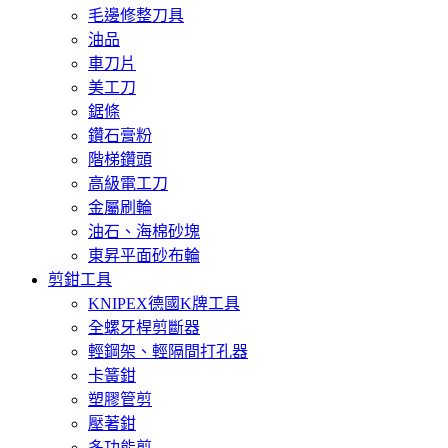
毛邊修整刀具
油品
車刀片
美工刀
鋸條
鑽石膏粉
階梯鑽頭
高級電工刀
金屬刷輪
油石、海棉砂塊
東昇平面砂布輪
剪鉗工具
KNIPEX德國K牌工具
全螺牙桿剪斷器
輕鋼架、輕隔間打孔器
卡簧鉗
塑膠管剪
壓著鉗
多功能剪