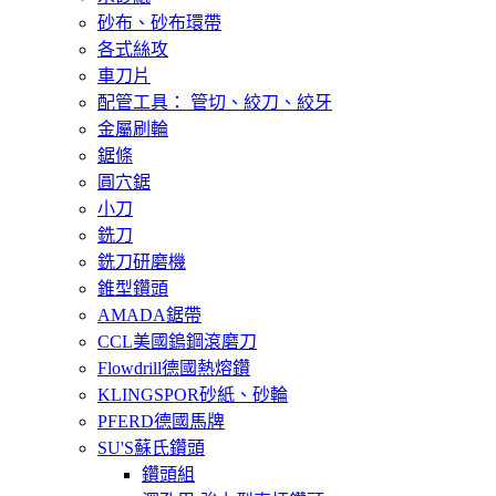
砂布、砂布環帶
各式絲攻
車刀片
配管工具： 管切、絞刀、絞牙
金屬刷輪
鋸條
圓穴鋸
小刀
銑刀
銑刀研磨機
錐型鑽頭
AMADA鋸帶
CCL美國鎢鋼滾磨刀
Flowdrill德國熱熔鑽
KLINGSPOR砂紙、砂輪
PFERD德國馬牌
SU'S蘇氏鑽頭
鑽頭組