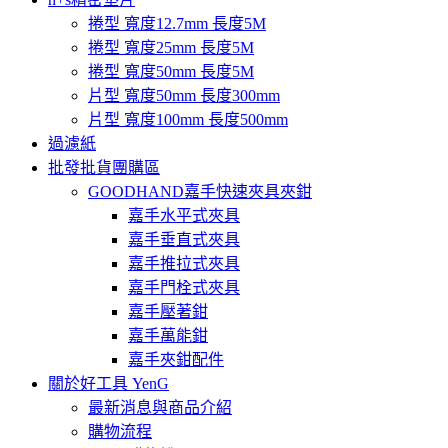
捲型 寬度12.7mm 長度5M
捲型 寬度25mm 長度5M
捲型 寬度50mm 長度5M
片型 寬度50mm 長度300mm
片型 寬度100mm 長度500mm
過濾紙
批發批貨團購區
GOODHAND嘉手快速夾具夾鉗
嘉手水平式夾具
嘉手垂直式夾具
嘉手推拉式夾具
嘉手門栓式夾具
嘉手壓著鉗
嘉手萬能鉗
嘉手夾鉗配件
關於好工具 YenG
最新消息與商品介紹
購物流程