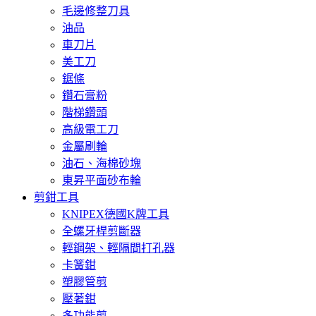
毛邊修整刀具
油品
車刀片
美工刀
鋸條
鑽石膏粉
階梯鑽頭
高級電工刀
金屬刷輪
油石、海棉砂塊
東昇平面砂布輪
剪鉗工具
KNIPEX德國K牌工具
全螺牙桿剪斷器
輕鋼架、輕隔間打孔器
卡簧鉗
塑膠管剪
壓著鉗
多功能剪