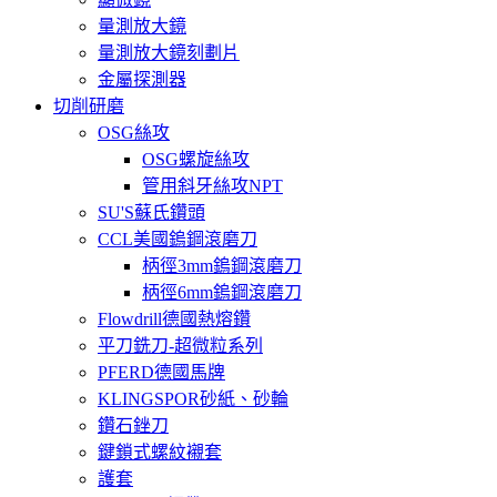
量測放大鏡
量測放大鏡刻劃片
金屬探測器
切削研磨
OSG絲攻
OSG螺旋絲攻
管用斜牙絲攻NPT
SU'S蘇氏鑽頭
CCL美國鎢鋼滾磨刀
柄徑3mm鎢鋼滾磨刀
柄徑6mm鎢鋼滾磨刀
Flowdrill德國熱熔鑽
平刀銑刀-超微粒系列
PFERD德國馬牌
KLINGSPOR砂紙、砂輪
鑽石銼刀
鍵鎖式螺紋襯套
護套