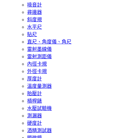
噪音計
尋邊器
斜度規
水平尺
貼尺
直尺、角度儀、角尺
雷射墨線儀
雷射測距儀
內徑卡規
外徑卡規
厚度計
溫度量測器
胎壓計
槓桿錶
水壓試驗機
測漏器
硬度計
酒精測試器
顯微鏡