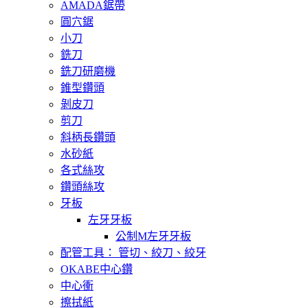
AMADA鋸帶
圓穴鋸
小刀
銑刀
銑刀研磨機
錐型鑽頭
剝皮刀
剪刀
斜柄長鑽頭
水砂紙
各式絲攻
鑽頭絲攻
牙板
左牙牙板
公制M左牙牙板
配管工具： 管切、絞刀、絞牙
OKABE中心鑽
中心衝
擦拭紙