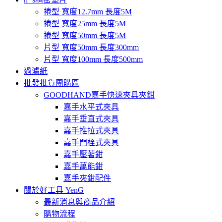
捲型 寬度12.7mm 長度5M
捲型 寬度25mm 長度5M
捲型 寬度50mm 長度5M
片型 寬度50mm 長度300mm
片型 寬度100mm 長度500mm
過濾紙
批發批貨團購區
GOODHAND嘉手快速夾具夾鉗
嘉手水平式夾具
嘉手垂直式夾具
嘉手推拉式夾具
嘉手門栓式夾具
嘉手壓著鉗
嘉手萬能鉗
嘉手夾鉗配件
關於好工具 YenG
最新消息與商品介紹
購物流程