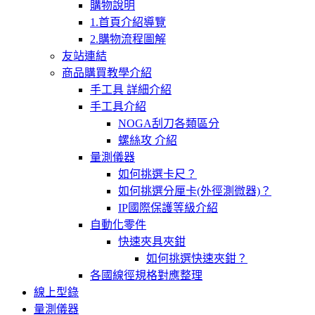
購物說明
1.首頁介紹導覽
2.購物流程圖解
友站連結
商品購買教學介紹
手工具 詳細介紹
手工具介紹
NOGA刮刀各類區分
螺絲攻 介紹
量測儀器
如何挑選卡尺？
如何挑選分厘卡(外徑測微器)？
IP國際保護等級介紹
自動化零件
快速夾具夾鉗
如何挑選快速夾鉗？
各國線徑規格對應整理
線上型錄
量測儀器