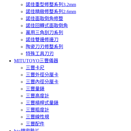
諾佳重型修整系列3.2mm
諾佳精緻修整系列2.6mm
諾佳面取倒角修整
諾佳回轉式面取倒角
萬用三角刮刀系列
諾佳雙邊修邊刀
陶瓷刀刃修整系列
特殊工具刀刃
MITUTOYO三豐儀器
三豐卡尺
三豐外徑分厘卡
三豐內徑分厘卡
三豐量錶
三豐高度計
三豐槓桿式量錶
三豐粗度計
三豐線性規
三豐配件
h+s精密墊片