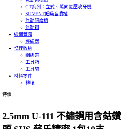
GT系列：立式、萬向氣壓攻牙機
SILVENT低噪音噴槍
氣動研磨機
氣動鑽
線網管類
導線器
整理收納
綑綁帶
工具箱
工具袋
材料零件
轉環
特價
2.5mm U-111 不鏽鋼用含鈷鑽