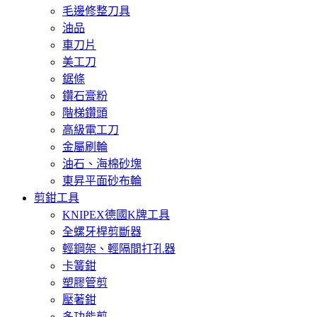
毛邊修整刀具
油品
車刀片
美工刀
鋸條
鑽石膏粉
階梯鑽頭
高級電工刀
金屬刷輪
油石、海棉砂塊
東昇平面砂布輪
剪鉗工具
KNIPEX德國K牌工具
全螺牙桿剪斷器
輕鋼架、輕隔間打孔器
卡簧鉗
塑膠管剪
壓著鉗
多功能剪