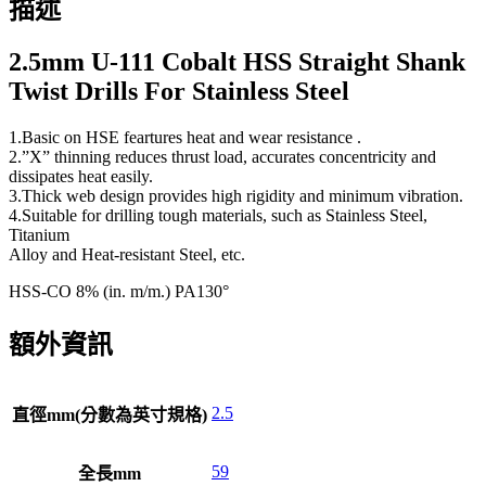
描述
2.5mm U-111 Cobalt HSS Straight Shank
Twist Drills For Stainless Steel
1.Basic on HSE feartures heat and wear resistance .
2.”X” thinning reduces thrust load, accurates concentricity and
dissipates heat easily.
3.Thick web design provides high rigidity and minimum vibration.
4.Suitable for drilling tough materials, such as Stainless Steel,
Titanium
Alloy and Heat-resistant Steel, etc.
HSS-CO 8% (in. m/m.) PA130°
額外資訊
2.5
直徑mm(分數為英寸規格)
59
全長mm