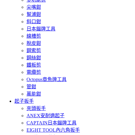
尖嘴鉗
幫浦鉗
斜口鉗
日本錨牌工具
線槽剪
脫皮鉗
鋼索剪
鋼絲鉗
鐵板剪
電纜剪
Octopus章魚牌工具
管鉗
萬能鉗
起子扳手
夾頭扳手
ANEX安耐適起子
CAPTAIN日本錨牌工具
EIGHT TOOL內六角扳手