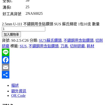
59
全長L
25
溝長l
2NAS0025
好工具貨號
2.5mm U-111 不鏽鋼用含鈷鑽頭 SUS 蘇氏精密 1包10支 數量
加入購物車
貨號:
S0-2.5-C26
分類:
SU'S蘇氏鑽頭
,
不鏽鋼用含鈷鑽頭
,
切削
研磨
標籤:
SUS
,
不鏽鋼用含鈷鑽頭
,
刀具
,
切削研磨
,
耗材
Line
Facebook
Email
分
描述
享
額外資訊
QR Code