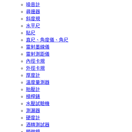
噪音計
尋邊器
斜度規
水平尺
貼尺
直尺、角度儀、角尺
雷射墨線儀
雷射測距儀
內徑卡規
外徑卡規
厚度計
溫度量測器
胎壓計
槓桿錶
水壓試驗機
測漏器
硬度計
酒精測試器
顯微鏡