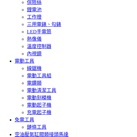
保險絲
鋰電池
工作燈
三用電錶、勾錶
LED手電筒
熱像儀
溫度控制器
內視鏡
電動工具
線鋸機
電動工具組
電鑽類
電動清潔工具
電動刻模機
電動起子機
充電起子機
免電工具
鏈條工具
空油壓氣缸閥類接頭馬達