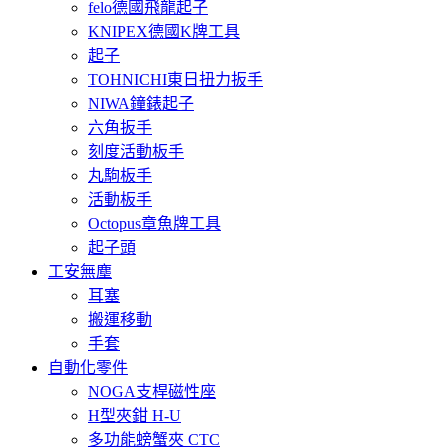
felo德國飛龍起子
KNIPEX德國K牌工具
起子
TOHNICHI東日扭力扳手
NIWA鐘錶起子
六角扳手
刻度活動板手
丸駒板手
活動板手
Octopus章魚牌工具
起子頭
工安無塵
耳塞
搬運移動
手套
自動化零件
NOGA支桿磁性座
H型夾鉗 H-U
多功能螃蟹夾 CTC