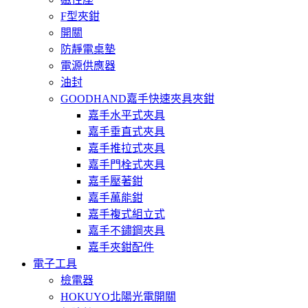
F型夾鉗
開關
防靜電桌墊
電源供應器
油封
GOODHAND嘉手快速夾具夾鉗
嘉手水平式夾具
嘉手垂直式夾具
嘉手推拉式夾具
嘉手門栓式夾具
嘉手壓著鉗
嘉手萬能鉗
嘉手複式組立式
嘉手不鏽鋼夾具
嘉手夾鉗配件
電子工具
檢電器
HOKUYO北陽光電開關