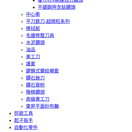
覆TiAIN高速短刃鑽頭
不鏽鋼用含鈷鑽頭
中心衝
平刀銑刀-超微粒系列
擦拭紙
毛邊修整刀具
水泥鑽頭
油品
美工刀
護套
鍵鎖式螺紋襯套
鑽石銼刀
鑽石膏粉
階梯鑽頭
高級電工刀
東昇平面砂布輪
剪鉗工具
起子扳手
自動化零件