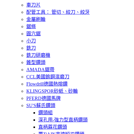
車刀片
配管工具： 管切、絞刀、絞牙
金屬刷輪
鋸條
圓穴鋸
小刀
銑刀
銑刀研磨機
錐型鑽頭
AMADA鋸帶
CCL美國鎢鋼滾磨刀
Flowdrill德國熱熔鑽
KLINGSPOR砂紙、砂輪
PFERD德國馬牌
SU'S蘇氏鑽頭
鑽頭組
深孔用-強力型直柄鑽頭
直柄蔴花鑽頭