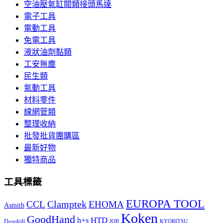
空油壓氣缸閥類接頭馬達
電子工具
電動工具
免電工具
液狀油劑黏類
工安無塵
民生類
氣動工具
材料零件
線網管類
整理收納
批發批貨團購區
最新好物
獨特商品
工具標籤
EUROPA TOOL
Clamptek
CCL
EHOMA
Asmith
Koken
GoodHand
HTD
h+s
Flowdrill
KYORITSU
JOB