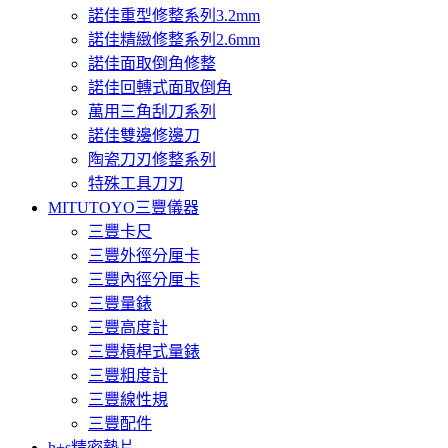
諾佳重型修整系列3.2mm
諾佳精緻修整系列2.6mm
諾佳面取倒角修整
諾佳回轉式面取倒角
萬用三角刮刀系列
諾佳雙邊修邊刀
陶瓷刀刃修整系列
特殊工具刀刃
MITUTOYO三豐儀器
三豐卡尺
三豐外徑分厘卡
三豐內徑分厘卡
三豐量錶
三豐高度計
三豐槓桿式量錶
三豐粗度計
三豐線性規
三豐配件
h+s精密墊片