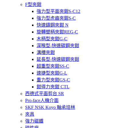
F型夾鉗
強力型平面夾鉗S-C12
強力型虎齒夾鉗S-C
快速鑄鋼夾鉗 N
旋轉塑柄夾鉗REG-C
木柄型夾鉗G-C
深喉型-快速碳鋼夾鉗
溝槽夾鉗
延長型-快速碳鋼夾鉗
超重型夾鉗SS-C
速捷型夾鉗G-L
重力型夾鉗GS-C
鉗得力夾鉗 CTL
西德式平面剪台 SR
Pro-face人機介面
SKF NSK Koyo 軸承培林
夾具
強力磁鐵
磁性座