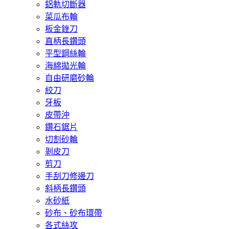
鋁軌切斷器
菜瓜布輪
板金銼刀
直柄長鑽頭
平型鋼絲輪
海綿拋光輪
自由研磨砂輪
絞刀
牙板
皮帶沖
鑽石鋸片
切割砂輪
剝皮刀
剪刀
手刮刀修邊刀
斜柄長鑽頭
水砂紙
砂布、砂布環帶
各式絲攻