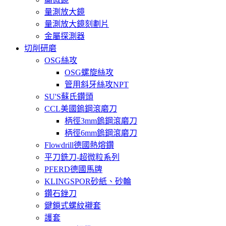
量測放大鏡
量測放大鏡刻劃片
金屬探測器
切削研磨
OSG絲攻
OSG螺旋絲攻
管用斜牙絲攻NPT
SU'S蘇氏鑽頭
CCL美國鎢鋼滾磨刀
柄徑3mm鎢鋼滾磨刀
柄徑6mm鎢鋼滾磨刀
Flowdrill德國熱熔鑽
平刀銑刀-超微粒系列
PFERD德國馬牌
KLINGSPOR砂紙、砂輪
鑽石銼刀
鍵鎖式螺紋襯套
護套