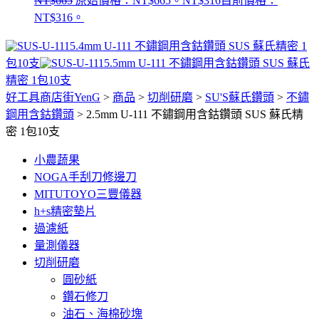
NT$
665
原始價格：NT$665。
NT$
316
目前價格：
NT$316。
5.4mm U-111 不鏽鋼用含鈷鑽頭 SUS 蘇氏精密 1
包10支
5.5mm U-111 不鏽鋼用含鈷鑽頭 SUS 蘇氏
精密 1包10支
好工具商店街YenG
>
商品
>
切削研磨
>
SU'S蘇氏鑽頭
>
不鏽
鋼用含鈷鑽頭
>
2.5mm U-111 不鏽鋼用含鈷鑽頭 SUS 蘇氏精
密 1包10支
小農蔬果
NOGA手刮刀修邊刀
MITUTOYO三豐儀器
h+s精密墊片
過濾紙
量測儀器
切削研磨
圓砂紙
鑽石修刀
油石、海棉砂塊