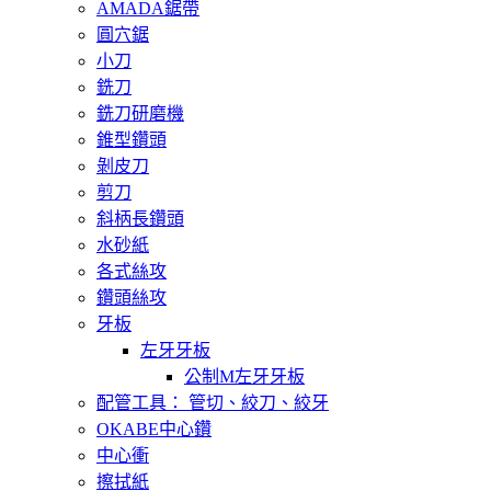
AMADA鋸帶
圓穴鋸
小刀
銑刀
銑刀研磨機
錐型鑽頭
剝皮刀
剪刀
斜柄長鑽頭
水砂紙
各式絲攻
鑽頭絲攻
牙板
左牙牙板
公制M左牙牙板
配管工具： 管切、絞刀、絞牙
OKABE中心鑽
中心衝
擦拭紙