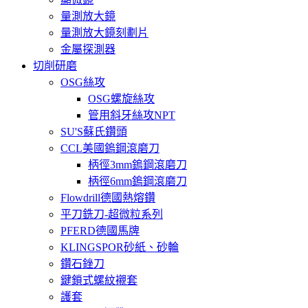
量測放大鏡
量測放大鏡刻劃片
金屬探測器
切削研磨
OSG絲攻
OSG螺旋絲攻
管用斜牙絲攻NPT
SU'S蘇氏鑽頭
CCL美國鎢鋼滾磨刀
柄徑3mm鎢鋼滾磨刀
柄徑6mm鎢鋼滾磨刀
Flowdrill德國熱熔鑽
平刀銑刀-超微粒系列
PFERD德國馬牌
KLINGSPOR砂紙、砂輪
鑽石銼刀
鍵鎖式螺紋襯套
護套