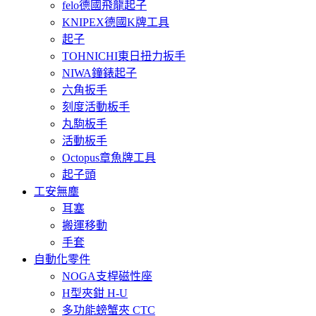
felo德國飛龍起子
KNIPEX德國K牌工具
起子
TOHNICHI東日扭力扳手
NIWA鐘錶起子
六角扳手
刻度活動板手
丸駒板手
活動板手
Octopus章魚牌工具
起子頭
工安無塵
耳塞
搬運移動
手套
自動化零件
NOGA支桿磁性座
H型夾鉗 H-U
多功能螃蟹夾 CTC