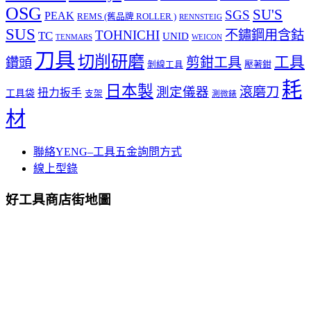
OSG
SU'S
SGS
PEAK
REMS (舊品牌 ROLLER )
RENNSTEIG
SUS
TOHNICHI
不鏽鋼用含鈷
TC
UNID
TENMARS
WEICON
刀具
切削研磨
工具
剪鉗工具
鑽頭
壓著鉗
剝線工具
耗
日本製
測定儀器
滾磨刀
扭力扳手
工具袋
支架
測微錶
材
聯絡YENG–工具五金詢問方式
線上型錄
好工具商店街地圖