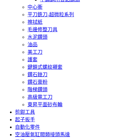
中心衝
平刀銑刀-超微粒系列
擦拭紙
毛邊修整刀具
水泥鑽頭
油品
美工刀
護套
鍵鎖式螺紋襯套
鑽石銼刀
鑽石膏粉
階梯鑽頭
高級電工刀
東昇平面砂布輪
剪鉗工具
起子扳手
自動化零件
空油壓氣缸閥類接頭馬達