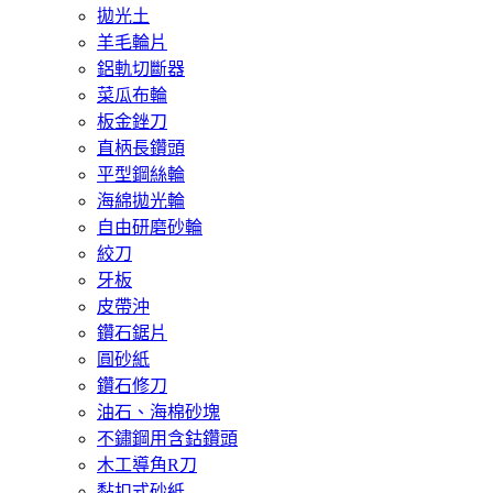
拋光土
羊毛輪片
鋁軌切斷器
菜瓜布輪
板金銼刀
直柄長鑽頭
平型鋼絲輪
海綿拋光輪
自由研磨砂輪
絞刀
牙板
皮帶沖
鑽石鋸片
圓砂紙
鑽石修刀
油石、海棉砂塊
不鏽鋼用含鈷鑽頭
木工導角R刀
黏扣式砂紙