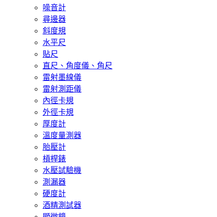
噪音計
尋邊器
斜度規
水平尺
貼尺
直尺、角度儀、角尺
雷射墨線儀
雷射測距儀
內徑卡規
外徑卡規
厚度計
溫度量測器
胎壓計
槓桿錶
水壓試驗機
測漏器
硬度計
酒精測試器
顯微鏡