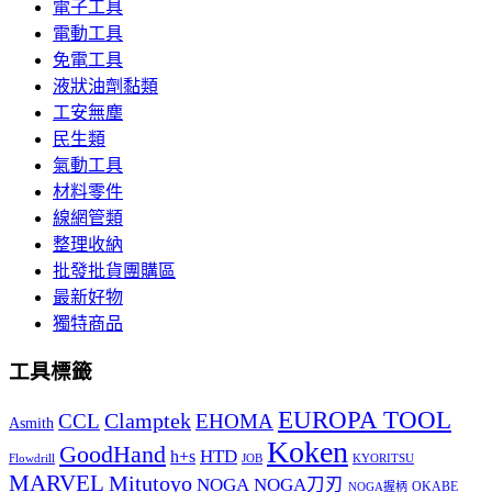
電子工具
電動工具
免電工具
液狀油劑黏類
工安無塵
民生類
氣動工具
材料零件
線網管類
整理收納
批發批貨團購區
最新好物
獨特商品
工具標籤
EUROPA TOOL
Clamptek
CCL
EHOMA
Asmith
Koken
GoodHand
HTD
h+s
Flowdrill
KYORITSU
JOB
MARVEL
Mitutoyo
NOGA
NOGA刀刃
OKABE
NOGA握柄