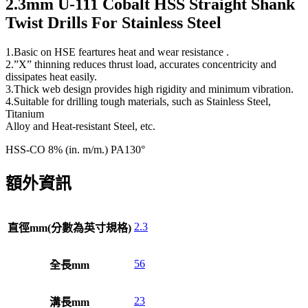
2.3mm U-111 Cobalt HSS Straight Shank
Twist Drills For Stainless Steel
1.Basic on HSE feartures heat and wear resistance .
2.”X” thinning reduces thrust load, accurates concentricity and
dissipates heat easily.
3.Thick web design provides high rigidity and minimum vibration.
4.Suitable for drilling tough materials, such as Stainless Steel,
Titanium
Alloy and Heat-resistant Steel, etc.
HSS-CO 8% (in. m/m.) PA130°
額外資訊
2.3
直徑mm(分數為英寸規格)
56
全長mm
23
溝長mm