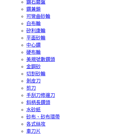
鑽石磨盤
鑽兼鎖
可彎曲砂輪
白布輪
矽利康輪
平面砂輪
中心鑽
硬布輪
美規號數鑽頭
金鋼砂
切割砂輪
剝皮刀
剪刀
手刮刀修邊刀
斜柄長鑽頭
水砂紙
砂布、砂布環帶
各式絲攻
車刀片