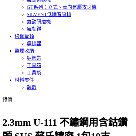
GT系列：立式、萬向氣壓攻牙機
SILVENT低噪音噴槍
氣動研磨機
氣動鑽
線網管類
導線器
整理收納
綑綁帶
工具箱
工具袋
材料零件
轉環
特價
2.3mm U-111 不鏽鋼用含鈷鑽