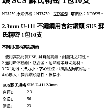
頭 SUS 蘇氏精密 1包10支
NT$
750
原始價格：NT$750。
NT$
625
目前價格：NT$625。
2.3mm U-111 不鏽鋼用含鈷鑽頭 SUS 蘇
氏精密 1包10支
不鋼用-直柄高鈷鑽頭
1.使用高鈷材質HSE, 具有耐高熱，耐磨耗之特性。
2.適用於不銹鋼、鈦合金、耐熱鋼等難切削材。
3.”X”削薄，推力小，求心性佳，切削熱擴散容易。
4.心厚大，提高鑽頭剛性，振幅小。
SUS U-111 2.3mm
SUS蘇氏規格
2.3
直徑D
56
全長L
23
溝長l