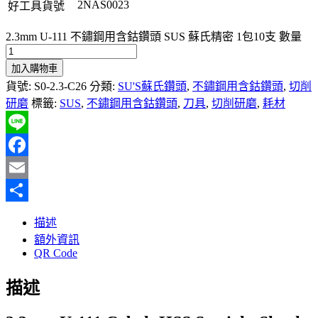
2NAS0023
好工具貨號
2.3mm U-111 不鏽鋼用含鈷鑽頭 SUS 蘇氏精密 1包10支 數量
加入購物車
貨號:
S0-2.3-C26
分類:
SU'S蘇氏鑽頭
,
不鏽鋼用含鈷鑽頭
,
切削
研磨
標籤:
SUS
,
不鏽鋼用含鈷鑽頭
,
刀具
,
切削研磨
,
耗材
Line
Facebook
Email
分
描述
享
額外資訊
QR Code
描述