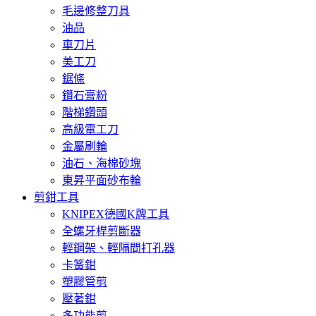
毛邊修整刀具
油品
車刀片
美工刀
鋸條
鑽石膏粉
階梯鑽頭
高級電工刀
金屬刷輪
油石、海棉砂塊
東昇平面砂布輪
剪鉗工具
KNIPEX德國K牌工具
全螺牙桿剪斷器
輕鋼架、輕隔間打孔器
卡簧鉗
塑膠管剪
壓著鉗
多功能剪