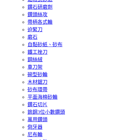
鑽石研磨劑
鑽頭絲攻
帶柄各式輪
迫緊刀
磨石
自黏砂紙、砂布
鐵工挫刀
鋼絲絨
車刀架
碗型砂輪
木材鋸刀
砂布環帶
平面海棉砂輪
鑽石切片
鎢鋼3位小數鑽頭
萬用鑽頭
倒牙器
尼布輪