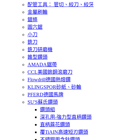
配管工具： 管切、絞刀、絞牙
金屬刷輪
鋸條
圓穴鋸
小刀
銑刀
銑刀研磨機
錐型鑽頭
AMADA鋸帶
CCL美國鎢鋼滾磨刀
Flowdrill德國熱熔鑽
KLINGSPOR砂紙、砂輪
PFERD德國馬牌
SU'S蘇氏鑽頭
鑽頭組
深孔用-強力型直柄鑽頭
直柄蔴花鑽頭
覆TiAIN高速短刃鑽頭
不鏽鋼用含鈷鑽頭