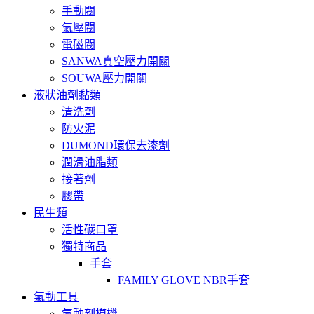
手動閥
氣壓閥
電磁閥
SANWA真空壓力開關
SOUWA壓力開關
液狀油劑黏類
清洗劑
防火泥
DUMOND環保去漆劑
潤滑油脂類
接著劑
膠帶
民生類
活性碳口罩
獨特商品
手套
FAMILY GLOVE NBR手套
氣動工具
氣動刻模機