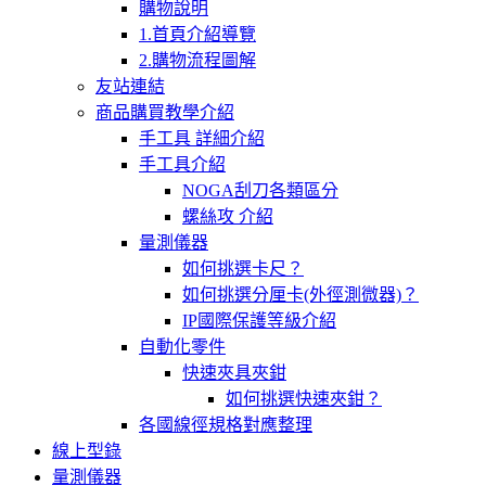
購物說明
1.首頁介紹導覽
2.購物流程圖解
友站連結
商品購買教學介紹
手工具 詳細介紹
手工具介紹
NOGA刮刀各類區分
螺絲攻 介紹
量測儀器
如何挑選卡尺？
如何挑選分厘卡(外徑測微器)？
IP國際保護等級介紹
自動化零件
快速夾具夾鉗
如何挑選快速夾鉗？
各國線徑規格對應整理
線上型錄
量測儀器