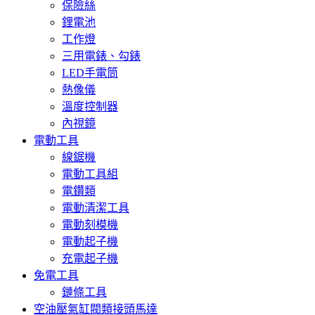
保險絲
鋰電池
工作燈
三用電錶、勾錶
LED手電筒
熱像儀
溫度控制器
內視鏡
電動工具
線鋸機
電動工具組
電鑽類
電動清潔工具
電動刻模機
電動起子機
充電起子機
免電工具
鏈條工具
空油壓氣缸閥類接頭馬達