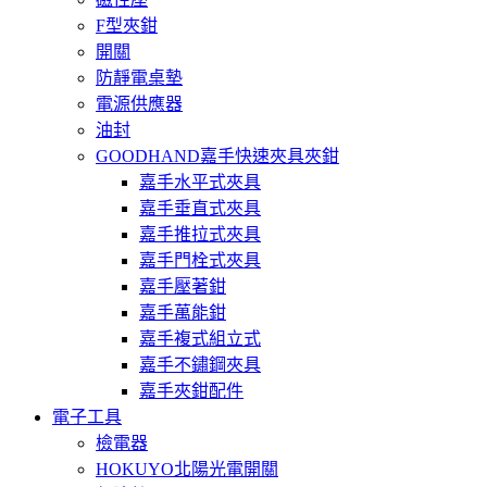
F型夾鉗
開關
防靜電桌墊
電源供應器
油封
GOODHAND嘉手快速夾具夾鉗
嘉手水平式夾具
嘉手垂直式夾具
嘉手推拉式夾具
嘉手門栓式夾具
嘉手壓著鉗
嘉手萬能鉗
嘉手複式組立式
嘉手不鏽鋼夾具
嘉手夾鉗配件
電子工具
檢電器
HOKUYO北陽光電開關