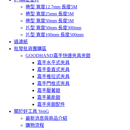
捲型 寬度12.7mm 長度5M
捲型 寬度25mm 長度5M
捲型 寬度50mm 長度5M
片型 寬度50mm 長度300mm
片型 寬度100mm 長度500mm
過濾紙
批發批貨團購區
GOODHAND嘉手快速夾具夾鉗
嘉手水平式夾具
嘉手垂直式夾具
嘉手推拉式夾具
嘉手門栓式夾具
嘉手壓著鉗
嘉手萬能鉗
嘉手夾鉗配件
關於好工具 YenG
最新消息與商品介紹
購物流程