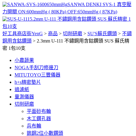
SANWA DENKI SVS-1 真空壓
力開關 ON:600mmHg ( 80KPa) OFF:650mmHg ( 87KPa)
5.2mm U-111 不鏽鋼用含鈷鑽頭 SUS 蘇氏精密 1
包10支
好工具商店街YenG
>
商品
>
切削研磨
>
SU'S蘇氏鑽頭
>
不鏽
鋼用含鈷鑽頭
>
2.3mm U-111 不鏽鋼用含鈷鑽頭 SUS 蘇氏精
密 1包10支
小農蔬果
NOGA手刮刀修邊刀
MITUTOYO三豐儀器
h+s精密墊片
過濾紙
量測儀器
切削研磨
平面砂布輪
木工鑽孔器
兵布輪
鎢鋼2位小數鑽頭