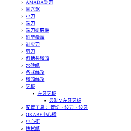
AMADA鋸帶
圓穴鋸
小刀
銑刀
銑刀研磨機
錐型鑽頭
剝皮刀
剪刀
斜柄長鑽頭
水砂紙
各式絲攻
鑽頭絲攻
牙板
左牙牙板
公制M左牙牙板
配管工具： 管切、絞刀、絞牙
OKABE中心鑽
中心衝
擦拭紙