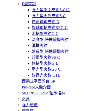
F型夾鉗
強力型平面夾鉗S-C12
強力型虎齒夾鉗S-C
快速鑄鋼夾鉗 N
旋轉塑柄夾鉗REG-C
木柄型夾鉗G-C
深喉型-快速碳鋼夾鉗
溝槽夾鉗
延長型-快速碳鋼夾鉗
超重型夾鉗SS-C
速捷型夾鉗G-L
重力型夾鉗GS-C
鉗得力夾鉗 CTL
西德式平面剪台 SR
Pro-face人機介面
SKF NSK Koyo 軸承培林
夾具
強力磁鐵
磁性座