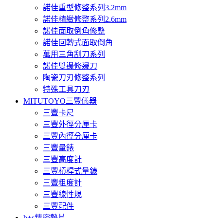
諾佳重型修整系列3.2mm
諾佳精緻修整系列2.6mm
諾佳面取倒角修整
諾佳回轉式面取倒角
萬用三角刮刀系列
諾佳雙邊修邊刀
陶瓷刀刃修整系列
特殊工具刀刃
MITUTOYO三豐儀器
三豐卡尺
三豐外徑分厘卡
三豐內徑分厘卡
三豐量錶
三豐高度計
三豐槓桿式量錶
三豐粗度計
三豐線性規
三豐配件
h+s精密墊片