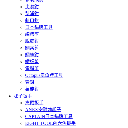
尖嘴鉗
幫浦鉗
斜口鉗
日本錨牌工具
線槽剪
脫皮鉗
鋼索剪
鋼絲鉗
鐵板剪
電纜剪
Octopus章魚牌工具
管鉗
萬能鉗
起子扳手
夾頭扳手
ANEX安耐適起子
CAPTAIN日本錨牌工具
EIGHT TOOL內六角扳手