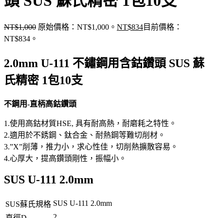
頭 SUS 蘇氏精密 1包10支
NT$
1,000
原始價格：NT$1,000。
NT$
834
目前價格：
NT$834。
2.0mm U-111 不鏽鋼用含鈷鑽頭 SUS 蘇
氏精密 1包10支
不鋼用-直柄高鈷鑽頭
1.使用高鈷材質HSE, 具有耐高熱，耐磨耗之特性。
2.適用於不銹鋼、鈦合金、耐熱鋼等難切削材。
3.”X”削薄，推力小，求心性佳，切削熱擴散容易。
4.心厚大，提高鑽頭剛性，振幅小。
SUS U-111 2.0mm
SUS U-111 2.0mm
SUS蘇氏規格
2
直徑D