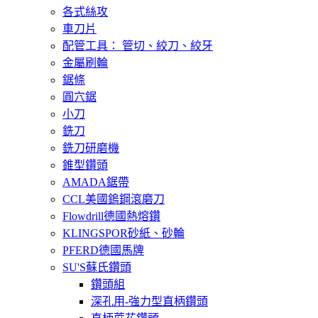
各式絲攻
車刀片
配管工具： 管切、絞刀、絞牙
金屬刷輪
鋸條
圓穴鋸
小刀
銑刀
銑刀研磨機
錐型鑽頭
AMADA鋸帶
CCL美國鎢鋼滾磨刀
Flowdrill德國熱熔鑽
KLINGSPOR砂紙、砂輪
PFERD德國馬牌
SU'S蘇氏鑽頭
鑽頭組
深孔用-強力型直柄鑽頭