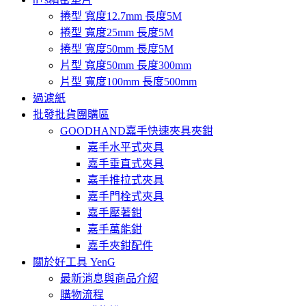
捲型 寬度12.7mm 長度5M
捲型 寬度25mm 長度5M
捲型 寬度50mm 長度5M
片型 寬度50mm 長度300mm
片型 寬度100mm 長度500mm
過濾紙
批發批貨團購區
GOODHAND嘉手快速夾具夾鉗
嘉手水平式夾具
嘉手垂直式夾具
嘉手推拉式夾具
嘉手門栓式夾具
嘉手壓著鉗
嘉手萬能鉗
嘉手夾鉗配件
關於好工具 YenG
最新消息與商品介紹
購物流程