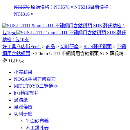
NT$
578
原始價格：NT$578。
NT$
316
目前價格：
NT$316。
1.9mm U-111 不鏽鋼用含鈷鑽頭 SUS 蘇氏精密 1
包10支
2.1mm U-111 不鏽鋼用含鈷鑽頭 SUS 蘇氏
精密 1包10支
好工具商店街YenG
>
商品
>
切削研磨
>
SU'S蘇氏鑽頭
>
不鏽
鋼用含鈷鑽頭
>
2.0mm U-111 不鏽鋼用含鈷鑽頭 SUS 蘇氏精
密 1包10支
小農蔬果
NOGA手刮刀修邊刀
MITUTOYO三豐儀器
h+s精密墊片
過濾紙
量測儀器
切削研磨
平面砂布輪
木工鑽孔器