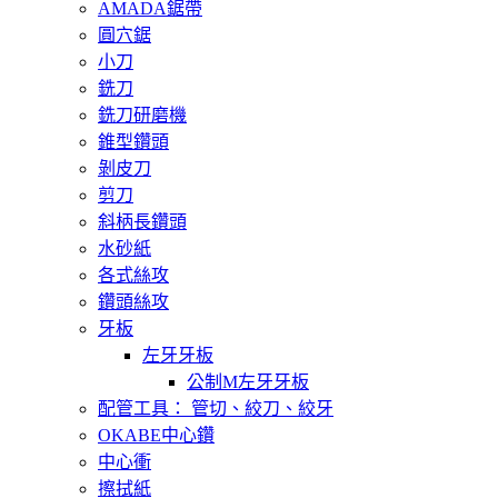
AMADA鋸帶
圓穴鋸
小刀
銑刀
銑刀研磨機
錐型鑽頭
剝皮刀
剪刀
斜柄長鑽頭
水砂紙
各式絲攻
鑽頭絲攻
牙板
左牙牙板
公制M左牙牙板
配管工具： 管切、絞刀、絞牙
OKABE中心鑽
中心衝
擦拭紙