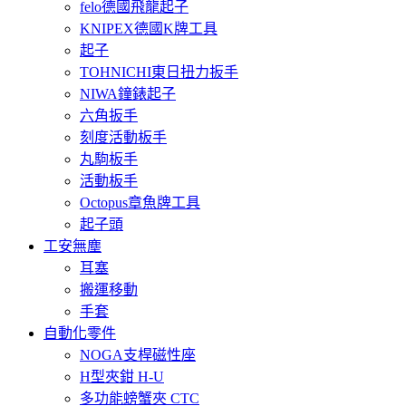
felo德國飛龍起子
KNIPEX德國K牌工具
起子
TOHNICHI東日扭力扳手
NIWA鐘錶起子
六角扳手
刻度活動板手
丸駒板手
活動板手
Octopus章魚牌工具
起子頭
工安無塵
耳塞
搬運移動
手套
自動化零件
NOGA支桿磁性座
H型夾鉗 H-U
多功能螃蟹夾 CTC