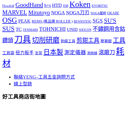
Koken
GoodHand
HTD
h+s
Flowdrill
KYORITSU
JOB
MARVEL
Mitutoyo
NOGA
NOGA刀刃
OKABE
NOGA握柄
OSG
SU'S
SGS
PEAK
REMS (舊品牌 ROLLER )
RENNSTEIG
SUS
TOHNICHI
不鏽鋼用含鈷
TC
UNID
TENMARS
WEICON
刀具
切削研磨
工具
剪鉗工具
鑽頭
壓著鉗
剝線工具
耗
日本製
測定儀器
滾磨刀
扭力扳手
工具袋
支架
測微錶
材
聯絡YENG–工具五金詢問方式
線上型錄
好工具商店街地圖