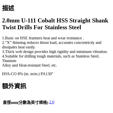
描述
2.0mm U-111 Cobalt HSS Straight Shank
Twist Drills For Stainless Steel
1.Basic on HSE feartures heat and wear resistance .
2.”X” thinning reduces thrust load, accurates concentricity and
dissipates heat easily.
3.Thick web design provides high rigidity and minimum vibration.
4.Suitable for drilling tough materials, such as Stainless Steel,
Titanium
Alloy and Heat-resistant Steel, etc.
HSS-CO 8% (in. m/m.) PA130°
額外資訊
2.0
直徑mm(分數為英寸規格)