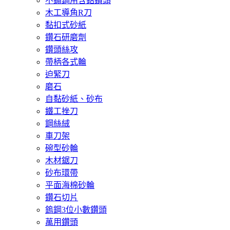
不鏽鋼用含鈷鑽頭
木工導角R刀
黏扣式砂紙
鑽石研磨劑
鑽頭絲攻
帶柄各式輪
迫緊刀
磨石
自黏砂紙、砂布
鐵工挫刀
鋼絲絨
車刀架
碗型砂輪
木材鋸刀
砂布環帶
平面海棉砂輪
鑽石切片
鎢鋼3位小數鑽頭
萬用鑽頭