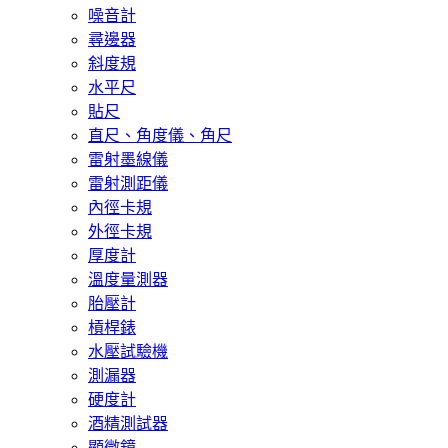
噪音計
尋邊器
斜度規
水平尺
貼尺
直尺、角度儀、角尺
雷射墨線儀
雷射測距儀
內徑卡規
外徑卡規
厚度計
溫度量測器
胎壓計
槓桿錶
水壓試驗機
測漏器
硬度計
酒精測試器
顯微鏡