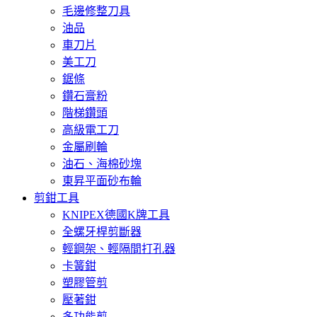
毛邊修整刀具
油品
車刀片
美工刀
鋸條
鑽石膏粉
階梯鑽頭
高級電工刀
金屬刷輪
油石、海棉砂塊
東昇平面砂布輪
剪鉗工具
KNIPEX德國K牌工具
全螺牙桿剪斷器
輕鋼架、輕隔間打孔器
卡簧鉗
塑膠管剪
壓著鉗
多功能剪