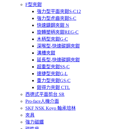
F型夾鉗
強力型平面夾鉗S-C12
強力型虎齒夾鉗S-C
快速鑄鋼夾鉗 N
旋轉塑柄夾鉗REG-C
木柄型夾鉗G-C
深喉型-快速碳鋼夾鉗
溝槽夾鉗
延長型-快速碳鋼夾鉗
超重型夾鉗SS-C
速捷型夾鉗G-L
重力型夾鉗GS-C
鉗得力夾鉗 CTL
西德式平面剪台 SR
Pro-face人機介面
SKF NSK Koyo 軸承培林
夾具
強力磁鐵
磁性座