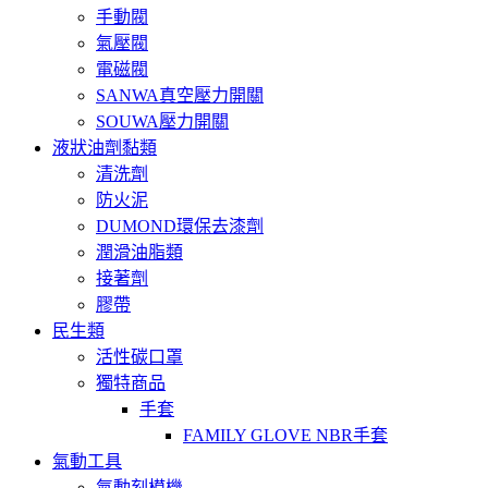
手動閥
氣壓閥
電磁閥
SANWA真空壓力開關
SOUWA壓力開關
液狀油劑黏類
清洗劑
防火泥
DUMOND環保去漆劑
潤滑油脂類
接著劑
膠帶
民生類
活性碳口罩
獨特商品
手套
FAMILY GLOVE NBR手套
氣動工具
氣動刻模機