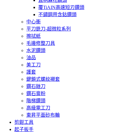
直柄蔴花鑽頭
覆TiAIN高速短刃鑽頭
不鏽鋼用含鈷鑽頭
中心衝
平刀銑刀-超微粒系列
擦拭紙
毛邊修整刀具
水泥鑽頭
油品
美工刀
護套
鍵鎖式螺紋襯套
鑽石銼刀
鑽石膏粉
階梯鑽頭
高級電工刀
東昇平面砂布輪
剪鉗工具
起子扳手