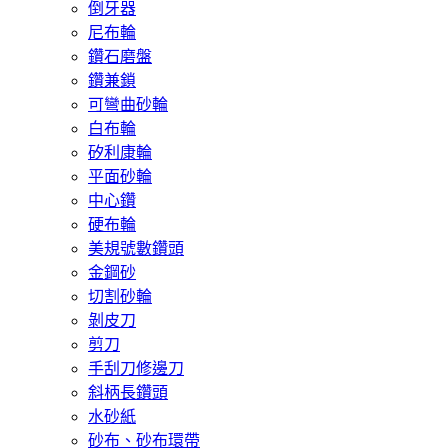
倒牙器
尼布輪
鑽石磨盤
鑽兼鎖
可彎曲砂輪
白布輪
矽利康輪
平面砂輪
中心鑽
硬布輪
美規號數鑽頭
金鋼砂
切割砂輪
剝皮刀
剪刀
手刮刀修邊刀
斜柄長鑽頭
水砂紙
砂布、砂布環帶