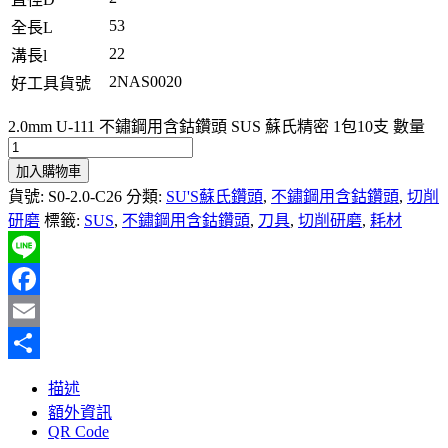
53
全長L
22
溝長l
2NAS0020
好工具貨號
2.0mm U-111 不鏽鋼用含鈷鑽頭 SUS 蘇氏精密 1包10支 數量
加入購物車
貨號:
S0-2.0-C26
分類:
SU'S蘇氏鑽頭
,
不鏽鋼用含鈷鑽頭
,
切削
研磨
標籤:
SUS
,
不鏽鋼用含鈷鑽頭
,
刀具
,
切削研磨
,
耗材
Line
Facebook
Email
分
描述
享
額外資訊
QR Code