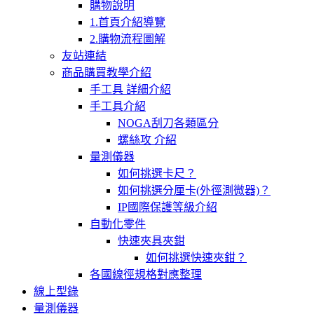
購物說明
1.首頁介紹導覽
2.購物流程圖解
友站連結
商品購買教學介紹
手工具 詳細介紹
手工具介紹
NOGA刮刀各類區分
螺絲攻 介紹
量測儀器
如何挑選卡尺？
如何挑選分厘卡(外徑測微器)？
IP國際保護等級介紹
自動化零件
快速夾具夾鉗
如何挑選快速夾鉗？
各國線徑規格對應整理
線上型錄
量測儀器