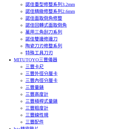
諾佳重型修整系列3.2mm
諾佳精緻修整系列2.6mm
諾佳面取倒角修整
諾佳回轉式面取倒角
萬用三角刮刀系列
諾佳雙邊修邊刀
陶瓷刀刃修整系列
特殊工具刀刃
MITUTOYO三豐儀器
三豐卡尺
三豐外徑分厘卡
三豐內徑分厘卡
三豐量錶
三豐高度計
三豐槓桿式量錶
三豐粗度計
三豐線性規
三豐配件
h+s精密墊片