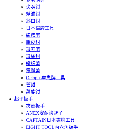
尖嘴鉗
幫浦鉗
斜口鉗
日本錨牌工具
線槽剪
脫皮鉗
鋼索剪
鋼絲鉗
鐵板剪
電纜剪
Octopus章魚牌工具
管鉗
萬能鉗
起子扳手
夾頭扳手
ANEX安耐適起子
CAPTAIN日本錨牌工具
EIGHT TOOL內六角扳手