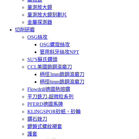
量測放大鏡
量測放大鏡刻劃片
金屬探測器
切削研磨
OSG絲攻
OSG螺旋絲攻
管用斜牙絲攻NPT
SU'S蘇氏鑽頭
CCL美國鎢鋼滾磨刀
柄徑3mm鎢鋼滾磨刀
柄徑6mm鎢鋼滾磨刀
Flowdrill德國熱熔鑽
平刀銑刀-超微粒系列
PFERD德國馬牌
KLINGSPOR砂紙、砂輪
鑽石銼刀
鍵鎖式螺紋襯套
護套