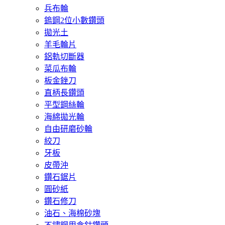
兵布輪
鎢鋼2位小數鑽頭
拋光土
羊毛輪片
鋁軌切斷器
菜瓜布輪
板金銼刀
直柄長鑽頭
平型鋼絲輪
海綿拋光輪
自由研磨砂輪
絞刀
牙板
皮帶沖
鑽石鋸片
圓砂紙
鑽石修刀
油石、海棉砂塊