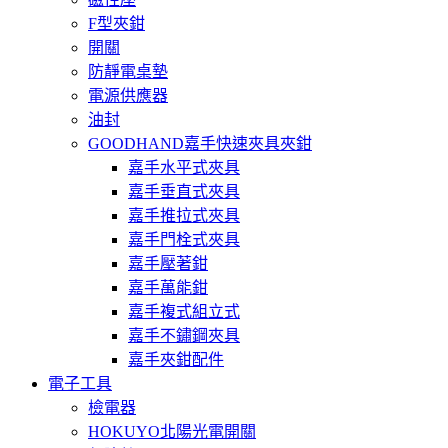
F型夾鉗
開關
防靜電桌墊
電源供應器
油封
GOODHAND嘉手快速夾具夾鉗
嘉手水平式夾具
嘉手垂直式夾具
嘉手推拉式夾具
嘉手門栓式夾具
嘉手壓著鉗
嘉手萬能鉗
嘉手複式組立式
嘉手不鏽鋼夾具
嘉手夾鉗配件
電子工具
檢電器
HOKUYO北陽光電開關