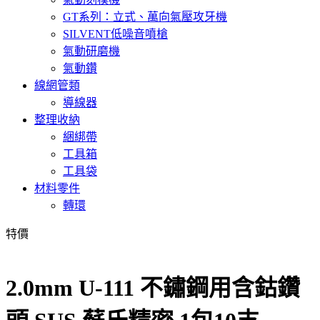
GT系列：立式、萬向氣壓攻牙機
SILVENT低噪音噴槍
氣動研磨機
氣動鑽
線網管類
導線器
整理收納
綑綁帶
工具箱
工具袋
材料零件
轉環
特價
2.0mm U-111 不鏽鋼用含鈷鑽