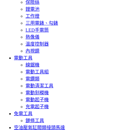
保險絲
鋰電池
工作燈
三用電錶、勾錶
LED手電筒
熱像儀
溫度控制器
內視鏡
電動工具
線鋸機
電動工具組
電鑽類
電動清潔工具
電動刻模機
電動起子機
充電起子機
免電工具
鏈條工具
空油壓氣缸閥類接頭馬達