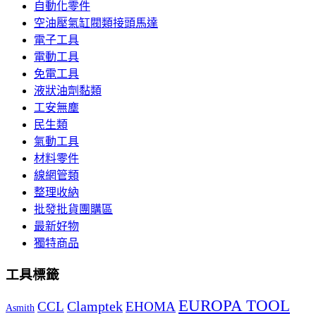
自動化零件
空油壓氣缸閥類接頭馬達
電子工具
電動工具
免電工具
液狀油劑黏類
工安無塵
民生類
氣動工具
材料零件
線網管類
整理收納
批發批貨團購區
最新好物
獨特商品
工具標籤
EUROPA TOOL
Clamptek
CCL
EHOMA
Asmith