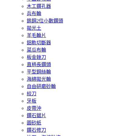
木工鑽孔器
兵布輪
鎢鋼2位小數鑽頭
拋光土
羊毛輪片
鋁軌切斷器
菜瓜布輪
板金銼刀
直柄長鑽頭
平型鋼絲輪
海綿拋光輪
自由研磨砂輪
絞刀
牙板
皮帶沖
鑽石鋸片
圓砂紙
鑽石修刀