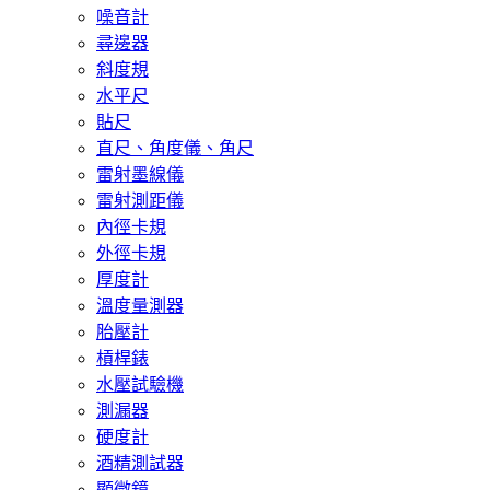
噪音計
尋邊器
斜度規
水平尺
貼尺
直尺、角度儀、角尺
雷射墨線儀
雷射測距儀
內徑卡規
外徑卡規
厚度計
溫度量測器
胎壓計
槓桿錶
水壓試驗機
測漏器
硬度計
酒精測試器
顯微鏡