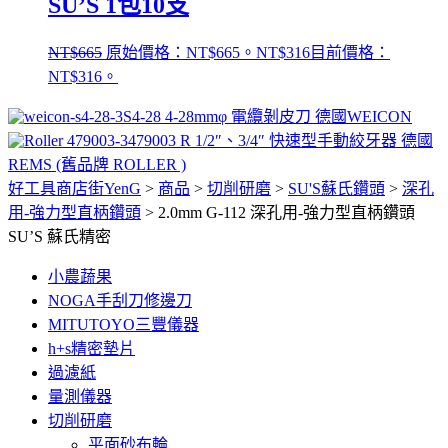
SU’S 1包10支
NT$
665
原始價格：NT$665。
NT$
316
目前價格：
NT$316。
S4-28 4-28mmφ 電纜剝皮刀 德國WEICON
479003 R 1/2″、3/4″ 快速型手動絞牙器 德國
REMS (舊品牌 ROLLER )
好工具商店街YenG
>
商品
>
切削研磨
>
SU'S蘇氏鑽頭
>
深孔
用-強力型直柄鑽頭
>
2.0mm G-112 深孔用-強力型直柄鑽頭
SU’S 蘇氏精密
小農蔬果
NOGA手刮刀修邊刀
MITUTOYO三豐儀器
h+s精密墊片
過濾紙
量測儀器
切削研磨
平面砂布輪