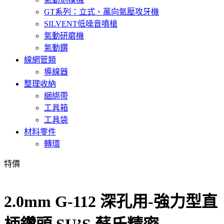
GT系列：立式、萬向氣壓攻牙機
SILVENT低噪音噴槍
氣動研磨機
氣動鑽
線網管類
導線器
整理收納
綑綁帶
工具箱
工具袋
材料零件
轉環
特價
2.0mm G-112 深孔用-強力型直