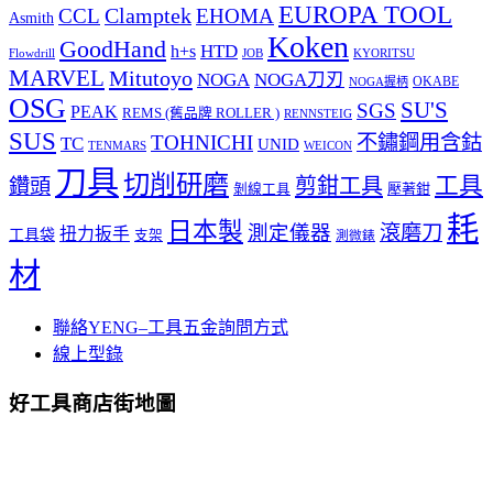
EUROPA TOOL
Clamptek
CCL
EHOMA
Asmith
Koken
GoodHand
HTD
h+s
Flowdrill
KYORITSU
JOB
MARVEL
Mitutoyo
NOGA
NOGA刀刃
OKABE
NOGA握柄
OSG
SU'S
SGS
PEAK
REMS (舊品牌 ROLLER )
RENNSTEIG
SUS
TOHNICHI
不鏽鋼用含鈷
TC
UNID
TENMARS
WEICON
刀具
切削研磨
工具
剪鉗工具
鑽頭
壓著鉗
剝線工具
耗
日本製
測定儀器
滾磨刀
扭力扳手
工具袋
支架
測微錶
材
聯絡YENG–工具五金詢問方式
線上型錄
好工具商店街地圖