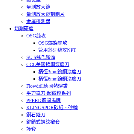
量測放大鏡
量測放大鏡刻劃片
金屬探測器
切削研磨
OSG絲攻
OSG螺旋絲攻
管用斜牙絲攻NPT
SU'S蘇氏鑽頭
CCL美國鎢鋼滾磨刀
柄徑3mm鎢鋼滾磨刀
柄徑6mm鎢鋼滾磨刀
Flowdrill德國熱熔鑽
平刀銑刀-超微粒系列
PFERD德國馬牌
KLINGSPOR砂紙、砂輪
鑽石銼刀
鍵鎖式螺紋襯套
護套