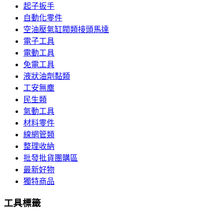
起子扳手
自動化零件
空油壓氣缸閥類接頭馬達
電子工具
電動工具
免電工具
液狀油劑黏類
工安無塵
民生類
氣動工具
材料零件
線網管類
整理收納
批發批貨團購區
最新好物
獨特商品
工具標籤