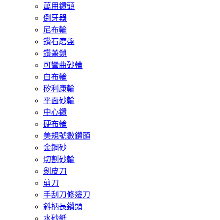
萬用鑽頭
倒牙器
尼布輪
鑽石磨盤
鑽兼鎖
可彎曲砂輪
白布輪
矽利康輪
平面砂輪
中心鑽
硬布輪
美規號數鑽頭
金鋼砂
切割砂輪
剝皮刀
剪刀
手刮刀修邊刀
斜柄長鑽頭
水砂紙