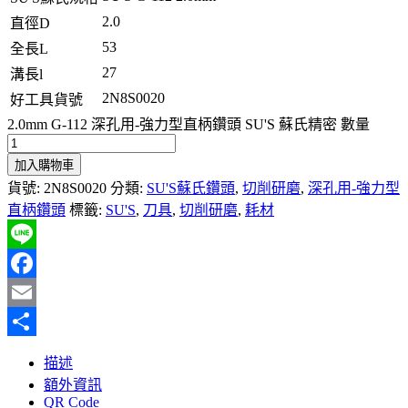
2.0
直徑D
53
全長L
27
溝長l
2N8S0020
好工具貨號
2.0mm G-112 深孔用-強力型直柄鑽頭 SU'S 蘇氏精密 數量
加入購物車
貨號:
2N8S0020
分類:
SU'S蘇氏鑽頭
,
切削研磨
,
深孔用-強力型
直柄鑽頭
標籤:
SU'S
,
刀具
,
切削研磨
,
耗材
Line
Facebook
Email
分
描述
享
額外資訊
QR Code