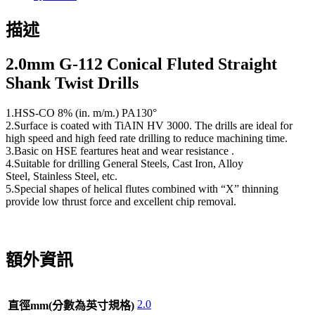
描述
2.0
mm G-112 Conical Fluted Straight
Shank Twist Drills
1.HSS-CO 8% (in. m/m.) PA130°
2.Surface is coated with TiAIN HV 3000. The drills are ideal for
high speed and high feed rate drilling to reduce machining time.
3.Basic on HSE feartures heat and wear resistance .
4.Suitable for drilling General Steels, Cast Iron, Alloy
Steel, Stainless Steel, etc.
5.Special shapes of helical flutes combined with “X” thinning
provide low thrust force and excellent chip removal.
額外資訊
2.0
直徑mm(分數為英寸規格)