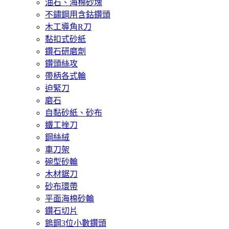
油石、海棉砂塊
不鏽鋼用含鈷鑽頭
木工導角R刀
黏扣式砂紙
鑽石研磨劑
鑽頭絲攻
帶柄各式輪
迫緊刀
磨石
自黏砂紙、砂布
鐵工挫刀
鋼絲絨
車刀架
碗型砂輪
木材鋸刀
砂布環帶
平面海棉砂輪
鑽石切片
鎢鋼3位小數鑽頭