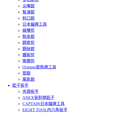
尖嘴鉗
幫浦鉗
斜口鉗
日本錨牌工具
線槽剪
脫皮鉗
鋼索剪
鋼絲鉗
鐵板剪
電纜剪
Octopus章魚牌工具
管鉗
萬能鉗
起子扳手
夾頭扳手
ANEX安耐適起子
CAPTAIN日本錨牌工具
EIGHT TOOL內六角扳手