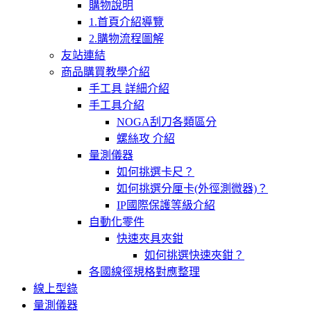
購物說明
1.首頁介紹導覽
2.購物流程圖解
友站連結
商品購買教學介紹
手工具 詳細介紹
手工具介紹
NOGA刮刀各類區分
螺絲攻 介紹
量測儀器
如何挑選卡尺？
如何挑選分厘卡(外徑測微器)？
IP國際保護等級介紹
自動化零件
快速夾具夾鉗
如何挑選快速夾鉗？
各國線徑規格對應整理
線上型錄
量測儀器