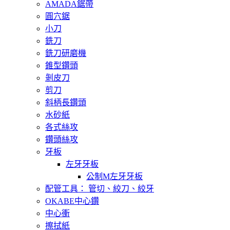
AMADA鋸帶
圓穴鋸
小刀
銑刀
銑刀研磨機
錐型鑽頭
剝皮刀
剪刀
斜柄長鑽頭
水砂紙
各式絲攻
鑽頭絲攻
牙板
左牙牙板
公制M左牙牙板
配管工具： 管切、絞刀、絞牙
OKABE中心鑽
中心衝
擦拭紙