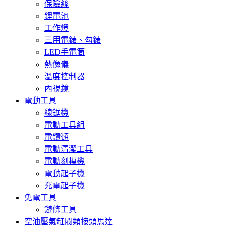
保險絲
鋰電池
工作燈
三用電錶、勾錶
LED手電筒
熱像儀
溫度控制器
內視鏡
電動工具
線鋸機
電動工具組
電鑽類
電動清潔工具
電動刻模機
電動起子機
充電起子機
免電工具
鏈條工具
空油壓氣缸閥類接頭馬達