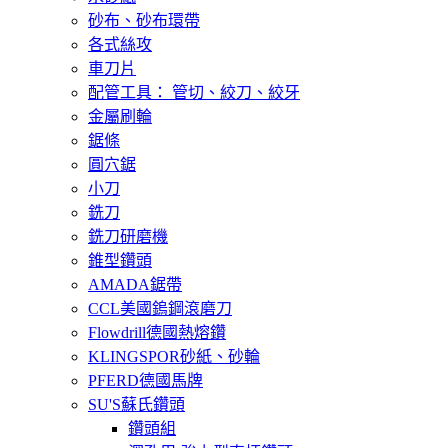
砂布、砂布環帶
各式絲攻
車刀片
配管工具： 管切、絞刀、絞牙
金屬刷輪
鋸條
圓穴鋸
小刀
銑刀
銑刀研磨機
錐型鑽頭
AMADA鋸帶
CCL美國鎢鋼滾磨刀
Flowdrill德國熱熔鑽
KLINGSPOR砂紙、砂輪
PFERD德國馬牌
SU'S蘇氏鑽頭
鑽頭組