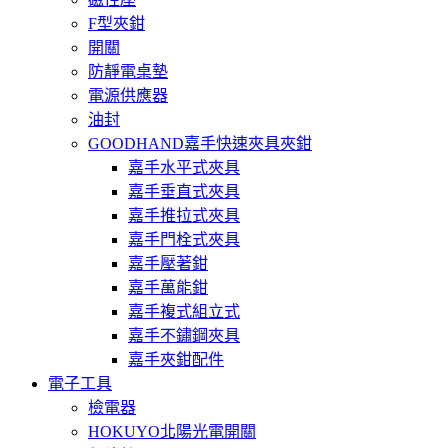
F型夾鉗
開關
防靜電桌墊
電源供應器
油封
GOODHAND嘉手快速夾具夾鉗
嘉手水平式夾具
嘉手垂直式夾具
嘉手推拉式夾具
嘉手門栓式夾具
嘉手壓著鉗
嘉手萬能鉗
嘉手複式組立式
嘉手不鏽鋼夾具
嘉手夾鉗配件
電子工具
檢電器
HOKUYO北陽光電開關