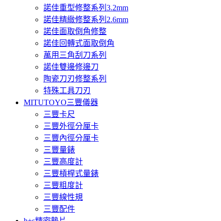
諾佳重型修整系列3.2mm
諾佳精緻修整系列2.6mm
諾佳面取倒角修整
諾佳回轉式面取倒角
萬用三角刮刀系列
諾佳雙邊修邊刀
陶瓷刀刃修整系列
特殊工具刀刃
MITUTOYO三豐儀器
三豐卡尺
三豐外徑分厘卡
三豐內徑分厘卡
三豐量錶
三豐高度計
三豐槓桿式量錶
三豐粗度計
三豐線性規
三豐配件
h+s精密墊片