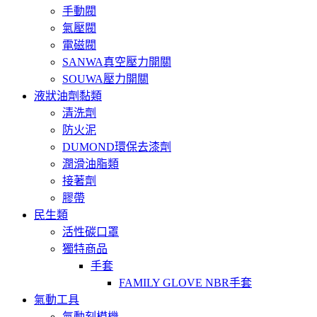
手動閥
氣壓閥
電磁閥
SANWA真空壓力開關
SOUWA壓力開關
液狀油劑黏類
清洗劑
防火泥
DUMOND環保去漆劑
潤滑油脂類
接著劑
膠帶
民生類
活性碳口罩
獨特商品
手套
FAMILY GLOVE NBR手套
氣動工具
氣動刻模機