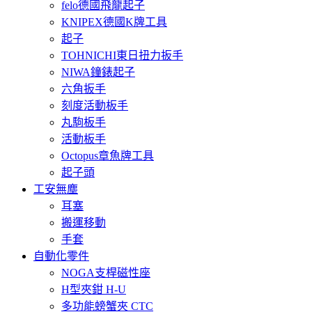
felo德國飛龍起子
KNIPEX德國K牌工具
起子
TOHNICHI東日扭力扳手
NIWA鐘錶起子
六角扳手
刻度活動板手
丸駒板手
活動板手
Octopus章魚牌工具
起子頭
工安無塵
耳塞
搬運移動
手套
自動化零件
NOGA支桿磁性座
H型夾鉗 H-U
多功能螃蟹夾 CTC