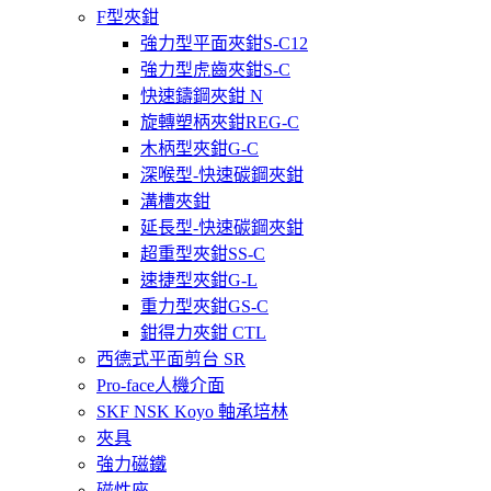
F型夾鉗
強力型平面夾鉗S-C12
強力型虎齒夾鉗S-C
快速鑄鋼夾鉗 N
旋轉塑柄夾鉗REG-C
木柄型夾鉗G-C
深喉型-快速碳鋼夾鉗
溝槽夾鉗
延長型-快速碳鋼夾鉗
超重型夾鉗SS-C
速捷型夾鉗G-L
重力型夾鉗GS-C
鉗得力夾鉗 CTL
西德式平面剪台 SR
Pro-face人機介面
SKF NSK Koyo 軸承培林
夾具
強力磁鐵
磁性座