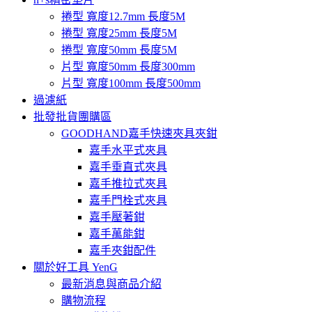
捲型 寬度12.7mm 長度5M
捲型 寬度25mm 長度5M
捲型 寬度50mm 長度5M
片型 寬度50mm 長度300mm
片型 寬度100mm 長度500mm
過濾紙
批發批貨團購區
GOODHAND嘉手快速夾具夾鉗
嘉手水平式夾具
嘉手垂直式夾具
嘉手推拉式夾具
嘉手門栓式夾具
嘉手壓著鉗
嘉手萬能鉗
嘉手夾鉗配件
關於好工具 YenG
最新消息與商品介紹
購物流程