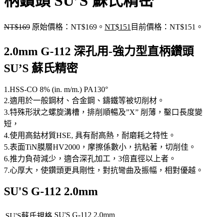
柄鑽頭 SU’S 蘇氏精密
NT$
169
原始價格：NT$169。
NT$
151
目前價格：NT$151。
2.0mm G-112 深孔用-強力型直柄鑽頭
SU’S 蘇氏精密
1.HSS-CO 8% (in. m/m.) PA130°
2.適用於一般鋼材、合金鋼、鑄鐵等被切削材。
3.特殊形狀之螺旋溝槽，排削順暢及”X” 削薄，鑿口長度變
短，
4.使用高鈷材質HSE, 具有耐高熱，耐磨耗之特性。
5.表面TiN膜層HV2000，摩擦係數小，抗粘著，切削佳。
6.推力負荷減少，適合深孔加工，3倍直徑以上者。
7.心厚大，使鑽頭更具剛性，對抗彎曲及振幅，相對優越。
SU'S G-112 2.0mm
SU'S G-112 2.0mm
SU'S蘇氏規格