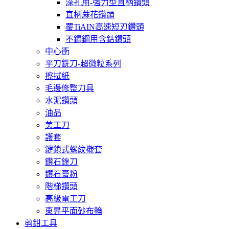
深孔用-強力型直柄鑽頭
直柄蔴花鑽頭
覆TiAIN高速短刃鑽頭
不鏽鋼用含鈷鑽頭
中心衝
平刀銑刀-超微粒系列
擦拭紙
毛邊修整刀具
水泥鑽頭
油品
美工刀
護套
鍵鎖式螺紋襯套
鑽石銼刀
鑽石膏粉
階梯鑽頭
高級電工刀
東昇平面砂布輪
剪鉗工具