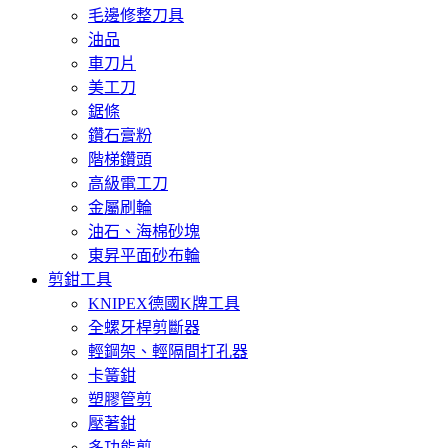
毛邊修整刀具
油品
車刀片
美工刀
鋸條
鑽石膏粉
階梯鑽頭
高級電工刀
金屬刷輪
油石、海棉砂塊
東昇平面砂布輪
剪鉗工具
KNIPEX德國K牌工具
全螺牙桿剪斷器
輕鋼架、輕隔間打孔器
卡簧鉗
塑膠管剪
壓著鉗
多功能剪