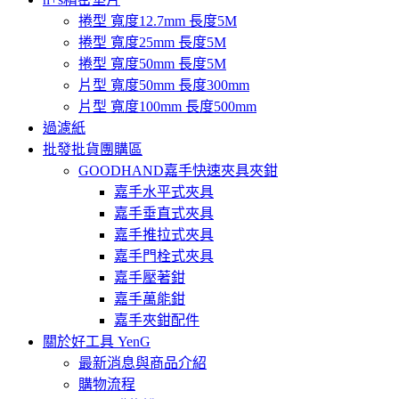
捲型 寬度12.7mm 長度5M
捲型 寬度25mm 長度5M
捲型 寬度50mm 長度5M
片型 寬度50mm 長度300mm
片型 寬度100mm 長度500mm
過濾紙
批發批貨團購區
GOODHAND嘉手快速夾具夾鉗
嘉手水平式夾具
嘉手垂直式夾具
嘉手推拉式夾具
嘉手門栓式夾具
嘉手壓著鉗
嘉手萬能鉗
嘉手夾鉗配件
關於好工具 YenG
最新消息與商品介紹
購物流程