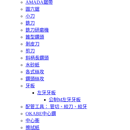
AMADA鋸帶
圓穴鋸
小刀
銑刀
銑刀研磨機
錐型鑽頭
剝皮刀
剪刀
斜柄長鑽頭
水砂紙
各式絲攻
鑽頭絲攻
牙板
左牙牙板
公制M左牙牙板
配管工具： 管切、絞刀、絞牙
OKABE中心鑽
中心衝
擦拭紙