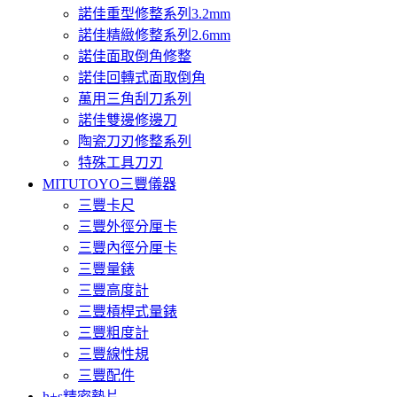
諾佳重型修整系列3.2mm
諾佳精緻修整系列2.6mm
諾佳面取倒角修整
諾佳回轉式面取倒角
萬用三角刮刀系列
諾佳雙邊修邊刀
陶瓷刀刃修整系列
特殊工具刀刃
MITUTOYO三豐儀器
三豐卡尺
三豐外徑分厘卡
三豐內徑分厘卡
三豐量錶
三豐高度計
三豐槓桿式量錶
三豐粗度計
三豐線性規
三豐配件
h+s精密墊片