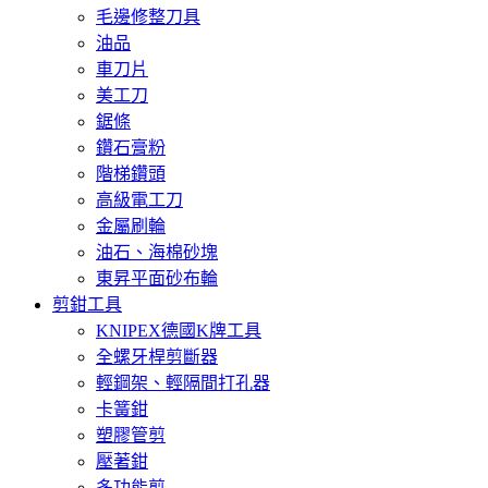
毛邊修整刀具
油品
車刀片
美工刀
鋸條
鑽石膏粉
階梯鑽頭
高級電工刀
金屬刷輪
油石、海棉砂塊
東昇平面砂布輪
剪鉗工具
KNIPEX德國K牌工具
全螺牙桿剪斷器
輕鋼架、輕隔間打孔器
卡簧鉗
塑膠管剪
壓著鉗
多功能剪