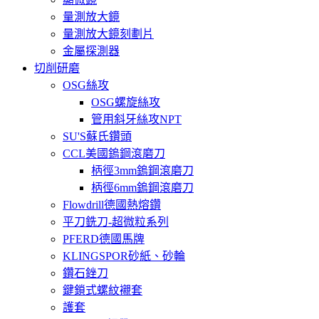
量測放大鏡
量測放大鏡刻劃片
金屬探測器
切削研磨
OSG絲攻
OSG螺旋絲攻
管用斜牙絲攻NPT
SU'S蘇氏鑽頭
CCL美國鎢鋼滾磨刀
柄徑3mm鎢鋼滾磨刀
柄徑6mm鎢鋼滾磨刀
Flowdrill德國熱熔鑽
平刀銑刀-超微粒系列
PFERD德國馬牌
KLINGSPOR砂紙、砂輪
鑽石銼刀
鍵鎖式螺紋襯套
護套