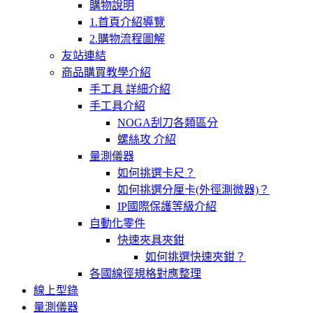
購物說明
1.首頁介紹導覽
2.購物流程圖解
友站連結
商品購買教學介紹
手工具 詳細介紹
手工具介紹
NOGA刮刀各類區分
螺絲攻 介紹
量測儀器
如何挑選卡尺？
如何挑選分厘卡(外徑測微器)？
IP國際保護等級介紹
自動化零件
快速夾具夾鉗
如何挑選快速夾鉗？
各國線徑規格對應整理
線上型錄
量測儀器