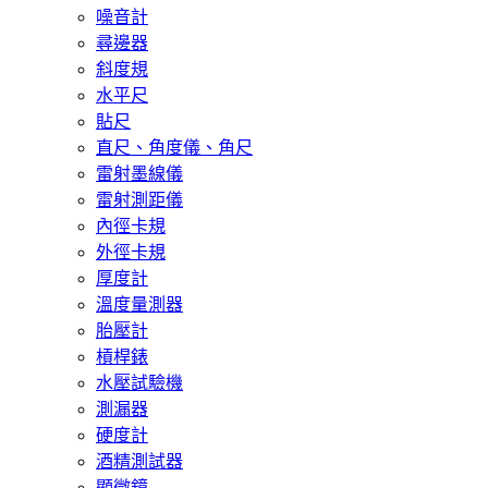
噪音計
尋邊器
斜度規
水平尺
貼尺
直尺、角度儀、角尺
雷射墨線儀
雷射測距儀
內徑卡規
外徑卡規
厚度計
溫度量測器
胎壓計
槓桿錶
水壓試驗機
測漏器
硬度計
酒精測試器
顯微鏡